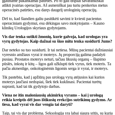
įgauname pakankamai patirties. Po to gali drąsiai savarankiškai
atlikti įvairias operacijas. Aš asmeniškai jau turiu penkerius metus
operacinės patirties, esu daręs daugelį urologinių operacijų.
Dėl to, kad šiandien galiu pasitikėti savimi ir kviesti pacientus
operaciniam gydymui, esu dėkingas savo mokytojams – Kauno
klinikų Urologijos skyriaus gydytojams.
Vis dar tenka sutikti žmonių, kurie galvoja, kad urologas yra
vyrų gydytojas. Kaip dažnai su šiuo mitu tenka susidurti Jums?
Dar neteko su tuo susidurti. Ir tai netiesa. Mūsų pacientai dažniausiai
vyresnio amžiaus vyrai ir moterys. Jų proporciją galima padalyti
pusiau. Prostatos moterys neturi, tačiau likusių organų – šlapimo
pūslės, inkstų ir kitų – ligos gali užklupti tiek vyrus, tiek moteris. Ta
pačia akmenlige, onkologinėmis ligomis serga ir vyrai, ir moterys.
Tik pastebiu, kad į apžiūrą pas urologą vyrą atėjusios kai kurios
moterys jaučiasi nedrąsiai, šiek tiek kuklinasi. Pacientai turėtų
suprasti, kad tai tik gydytojo darbas.
Viena ne itin maloniausių akimirkų vyrams – kai į urologą
reikia kreiptis dėl juos ištikusių erekcijos sutrikimų gydymo. Ar
tiesa, kad vyrai vis dar vengia tai daryti?
Taip, tai vis dar problema. Seksologija yra labai siaura sritis, su kuria