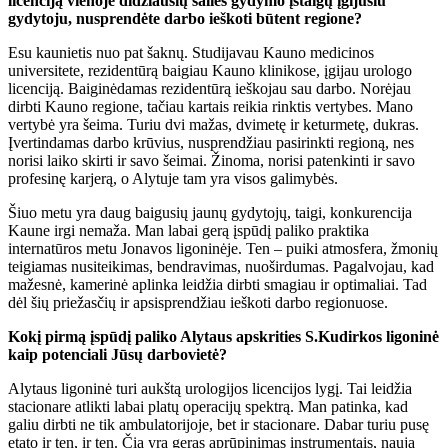
licenciją vienoje didžiausių šalies gydymo įstaigų įgijusiu
gydytoju, nusprendėte darbo ieškoti būtent regione?
Esu kaunietis nuo pat šaknų. Studijavau Kauno medicinos
universitete, rezidentūrą baigiau Kauno klinikose, įgijau urologo
licenciją. Baiginėdamas rezidentūrą ieškojau sau darbo. Norėjau
dirbti Kauno regione, tačiau kartais reikia rinktis vertybes. Mano
vertybė yra šeima. Turiu dvi mažas, dvimetę ir keturmetę, dukras.
Įvertindamas darbo krūvius, nusprendžiau pasirinkti regioną, nes
norisi laiko skirti ir savo šeimai. Žinoma, norisi patenkinti ir savo
profesinę karjerą, o Alytuje tam yra visos galimybės.
Šiuo metu yra daug baigusių jaunų gydytojų, taigi, konkurencija
Kaune irgi nemaža. Man labai gerą įspūdį paliko praktika
internatūros metu Jonavos ligoninėje. Ten – puiki atmosfera, žmonių
teigiamas nusiteikimas, bendravimas, nuoširdumas. Pagalvojau, kad
mažesnė, kamerinė aplinka leidžia dirbti smagiau ir optimaliai. Tad
dėl šių priežasčių ir apsisprendžiau ieškoti darbo regionuose.
Kokį pirmą įspūdį paliko Alytaus apskrities S.Kudirkos ligoninė
kaip potenciali Jūsų darbovietė?
Alytaus ligoninė turi aukštą urologijos licencijos lygį. Tai leidžia
stacionare atlikti labai platų operacijų spektrą. Man patinka, kad
galiu dirbti ne tik ambulatorijoje, bet ir stacionare. Dabar turiu pusę
etato ir ten, ir ten. Čia yra geras aprūpinimas instrumentais, nauja