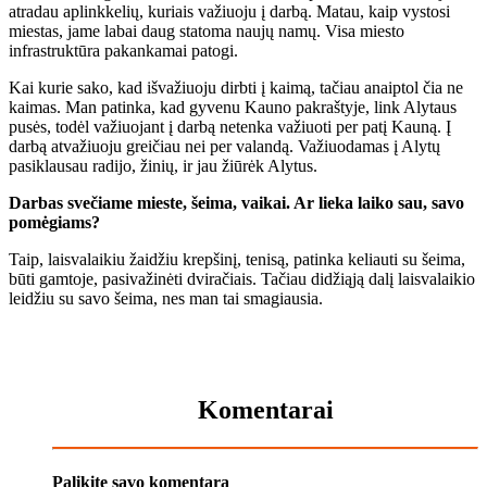
atradau aplinkkelių, kuriais važiuoju į darbą. Matau, kaip vystosi
miestas, jame labai daug statoma naujų namų. Visa miesto
infrastruktūra pakankamai patogi.
Kai kurie sako, kad išvažiuoju dirbti į kaimą, tačiau anaiptol čia ne
kaimas. Man patinka, kad gyvenu Kauno pakraštyje, link Alytaus
pusės, todėl važiuojant į darbą netenka važiuoti per patį Kauną. Į
darbą atvažiuoju greičiau nei per valandą. Važiuodamas į Alytų
pasiklausau radijo, žinių, ir jau žiūrėk Alytus.
Darbas svečiame mieste, šeima, vaikai. Ar lieka laiko sau, savo
pomėgiams?
Taip, laisvalaikiu žaidžiu krepšinį, tenisą, patinka keliauti su šeima,
būti gamtoje, pasivažinėti dviračiais. Tačiau didžiąją dalį laisvalaikio
leidžiu su savo šeima, nes man tai smagiausia.
Komentarai
Palikite savo komentarą