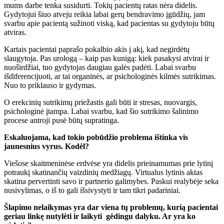
mums darbe tenka susidurti. Tokių pacientų ratas nėra didelis.
Gydytojui šiuo atveju reikia labai gerų bendravimo įgūdžių, jam
svarbu apie pacientą sužinoti viską, kad pacientas su gydytoju būtų
atviras.
Kartais pacientai paprašo pokalbio akis į akį, kad negirdėtų
slaugytoja. Pas urologą – kaip pas kunigą: kiek pasakysi atvirai ir
nuoširdžiai, tuo gydytojas daugiau galės padėti. Labai svarbu
išdiferencijuoti, ar tai organinės, ar psichologinės kilmės sutrikimas.
Nuo to priklauso ir gydymas.
O erekcinių sutrikimų priežastis gali būti ir stresas, nuovargis,
psichologinė įtampa. Labai svarbu, kad šio sutrikimo šalinimo
procese antroji pusė būtų supratinga.
Eskaluojama, kad tokio pobūdžio problema ištinka vis
jaunesnius vyrus. Kodėl?
Viešose skaitmeninėse erdvėse yra didelis prieinamumas prie lytinį
potraukį skatinančių vaizdinių medžiagų. Virtualus lytinis aktas
skatina pervertinti savo ir partnerio galimybes. Paskui realybėje seka
nusivylimas, o iš to gali išsivystyti ir tam tikri padariniai.
Šlapimo nelaikymas yra dar viena tų problemų, kurią pacientai
geriau linkę nutylėti ir laikyti gėdingu dalyku. Ar yra ko