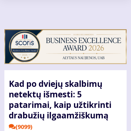
Pereiti
į
pagrindinį
turinį
Kad po dviejų skalbimų
netektų išmesti: 5
patarimai, kaip užtikrinti
drabužių ilgaamžiškumą
(9099)