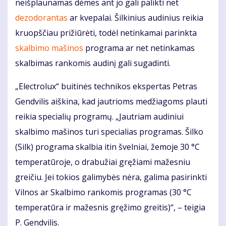
neišplaunamas dėmes ant jo gali palikti net
dezodorantas
ar kvepalai. Šilkinius audinius reikia
kruopščiau prižiūrėti, todėl netinkamai parinkta
skalbimo mašinos
programa ar net netinkamas
skalbimas rankomis audinį gali sugadinti.
„Electrolux“ buitinės technikos ekspertas Petras
Gendvilis aiškina, kad jautrioms medžiagoms plauti
reikia specialių programų. „Jautriam audiniui
skalbimo mašinos turi specialias programas. Šilko
(Silk) programa skalbia itin švelniai, žemoje 30 °C
temperatūroje, o drabužiai gręžiami mažesniu
greičiu. Jei tokios galimybės nėra, galima pasirinkti
Vilnos ar Skalbimo rankomis programas (30 °C
temperatūra ir mažesnis gręžimo greitis)“, – teigia
P. Gendvilis.