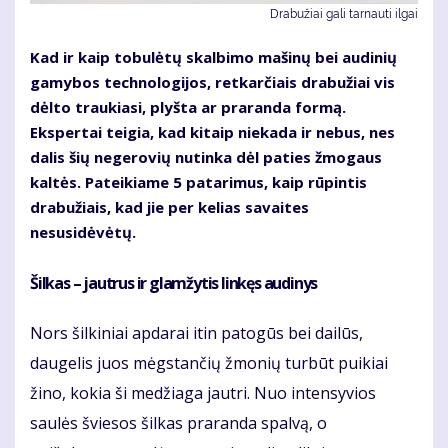
Drabužiai gali tarnauti ilgai
Kad ir kaip tobulėtų skalbimo mašinų bei audinių
gamybos technologijos, retkarčiais drabužiai vis
dėlto traukiasi, plyšta ar praranda formą.
Ekspertai teigia, kad kitaip niekada ir nebus, nes
dalis šių negerovių nutinka dėl paties žmogaus
kaltės. Pateikiame 5 patarimus, kaip rūpintis
drabužiais, kad jie per kelias savaites
nesusidėvėtų.
Šilkas – jautrus ir glamžytis linkęs audinys
Nors šilkiniai apdarai itin patogūs bei dailūs,
daugelis juos mėgstančių žmonių turbūt puikiai
žino, kokia ši medžiaga jautri. Nuo intensyvios
saulės šviesos šilkas praranda spalvą, o