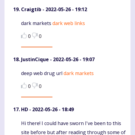
Craigtib
- 2022-05-26 - 19:12
dark markets
dark web links
Komentaras
0
0
JustinCique
- 2022-05-26 - 19:07
deep web drug url
dark markets
Komentaras
0
0
HD
- 2022-05-26 - 18:49
Hi there! I could have sworn I've been to this
Komentaras
site before but after reading through some of