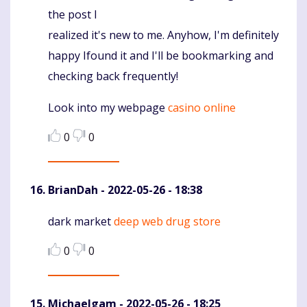
the post I
realized it's new to me. Anyhow, I'm definitely
happy Ifound it and I'll be bookmarking and
checking back frequently!
Look into my webpage
casino online
0
0
BrianDah
- 2022-05-26 - 18:38
dark market
deep web drug store
Komentaras
0
0
Michaelgam
- 2022-05-26 - 18:25