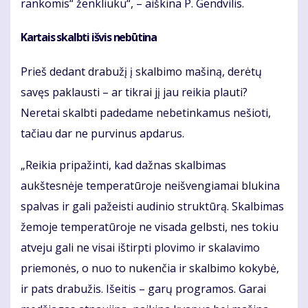
rankomis“ ženkliuku“, – aiškina P. Gendvilis.
Kartais skalbti išvis nebūtina
Prieš dedant drabužį į skalbimo mašiną, derėtų
savęs paklausti – ar tikrai jį jau reikia plauti?
Neretai skalbti padedame nebetinkamus nešioti,
tačiau dar ne purvinus apdarus.
„Reikia pripažinti, kad dažnas skalbimas
aukštesnėje temperatūroje neišvengiamai blukina
spalvas ir gali pažeisti audinio struktūrą. Skalbimas
žemoje temperatūroje ne visada gelbsti, nes tokiu
atveju gali ne visai ištirpti plovimo ir skalavimo
priemonės, o nuo to nukenčia ir skalbimo kokybė,
ir pats drabužis. Išeitis – garų programos. Garai