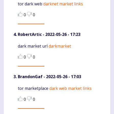
tor dark web
darknet market links
Komentaras
0
0
RobertArtic
- 2022-05-26 - 17:23
dark market url
darkmarket
Komentaras
0
0
BrandonGaf
- 2022-05-26 - 17:03
tor marketplace
dark web market links
Komentaras
0
0