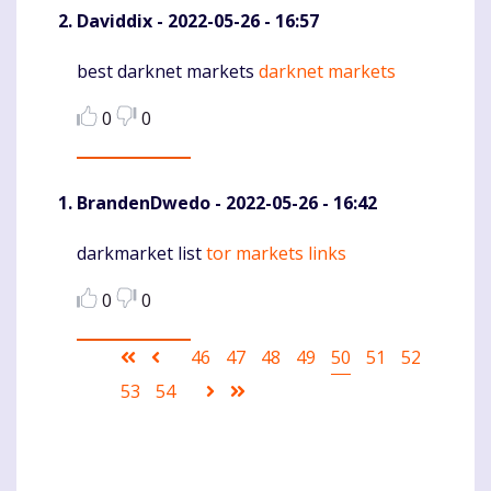
Daviddix
- 2022-05-26 - 16:57
best darknet markets
darknet markets
Komentaras
0
0
BrandenDwedo
- 2022-05-26 - 16:42
darkmarket list
tor markets links
Komentaras
0
0
Pagination
First
Ankstesnis
Puslapis
46
Puslapis
47
Puslapis
48
Puslapis
49
Current
50
Puslapis
51
Puslapis
52
page
puslapis
page
Puslapis
53
Puslapis
54
Sekantis
Last
puslapis
page