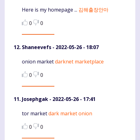
Here is my homepage ...
김해출장안마
0
0
Shaneevefs
- 2022-05-26 - 18:07
onion market
darknet marketplace
Komentaras
0
0
Josephgak
- 2022-05-26 - 17:41
tor market
dark market onion
Komentaras
0
0