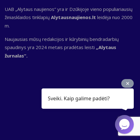
UAB „Alytaus naujienos“ yra ir Dzūkijoje vieno populiariausių
žiniasklaidos tinklapių
Alytausnaujienos.lt
leidėja nuo 2000
m.
Naujausias mūsų redakcijos ir kūrybinių bendradarbių
spaudinys yra 2024 metais pradėtas leisti
„Alytaus
žurnalas“.
Sveiki. Kaip galime padėti?