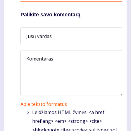
Palikite savo komentarą
Jūsų vardas
Komentaras
Apie teksto formatus
Leidžiamos HTML žymės: <a href
hreflang> <em> <strong> <cite>
<blockquote cite> <code> <ul type> <ol