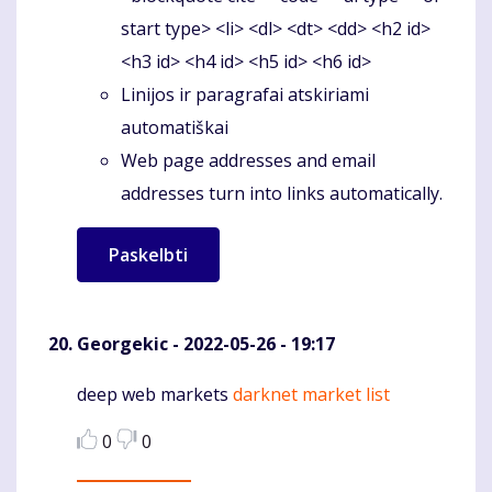
start type> <li> <dl> <dt> <dd> <h2 id>
<h3 id> <h4 id> <h5 id> <h6 id>
Linijos ir paragrafai atskiriami
automatiškai
Web page addresses and email
addresses turn into links automatically.
Georgekic
- 2022-05-26 - 19:17
deep web markets
darknet market list
Komentaras
0
0