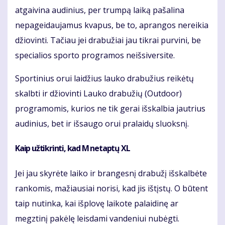
atgaivina audinius, per trumpą laiką pašalina
nepageidaujamus kvapus, be to, aprangos nereikia
džiovinti. Tačiau jei drabužiai jau tikrai purvini, be
specialios sporto programos neišsiversite.
Sportinius orui laidžius lauko drabužius reikėtų
skalbti ir džiovinti Lauko drabužių (Outdoor)
programomis, kurios ne tik gerai išskalbia jautrius
audinius, bet ir išsaugo orui pralaidų sluoksnį.
Kaip užtikrinti, kad M netaptų XL
Jei jau skyrėte laiko ir brangesnį drabužį išskalbėte
rankomis, mažiausiai norisi, kad jis ištįstų. O būtent
taip nutinka, kai išplovę laikote palaidinę ar
megztinį pakėlę leisdami vandeniui nubėgti.