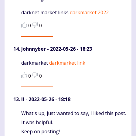
darknet market links
darkmarket 2022
Komentaras
0
0
Johnnyber
- 2022-05-26 - 18:23
darkmarket
darkmarket link
Komentaras
0
0
II
- 2022-05-26 - 18:18
What's up, just wanted to say, I liked this post.
Komentaras
It was helpful.
Keep on posting!