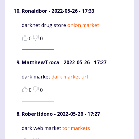
Ronaldbor
- 2022-05-26 - 17:33
darknet drug store
onion market
Komentaras
0
0
MatthewTroca
- 2022-05-26 - 17:27
dark market
dark market url
Komentaras
0
0
RobertIdono
- 2022-05-26 - 17:27
dark web market
tor markets
Komentaras