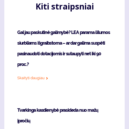
Kiti straipsniai
Gal jau paskutinė galimybė? LEA parama šilumos
siurbliams išgraibstoma – ar dar galima suspėti
pasinaudoti dotacijomis ir sutaupyti net iki 90
proc.?
Skaityti daugiau
Tvarkinga kasdienybė prasideda nuo mažų
įpročių