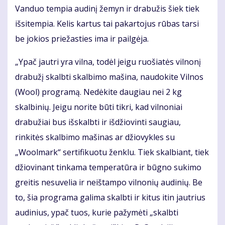
Vanduo tempia audinį žemyn ir drabužis šiek tiek
išsitempia. Kelis kartus tai pakartojus rūbas tarsi
be jokios priežasties ima ir pailgėja.
„Ypač jautri yra vilna, todėl jeigu ruošiatės vilnonį
drabužį skalbti skalbimo mašina, naudokite Vilnos
(Wool) programą. Nedėkite daugiau nei 2 kg
skalbinių. Jeigu norite būti tikri, kad vilnoniai
drabužiai bus išskalbti ir išdžiovinti saugiau,
rinkitės skalbimo mašinas ar džiovykles su
„Woolmark“ sertifikuotu ženklu. Tiek skalbiant, tiek
džiovinant tinkama temperatūra ir būgno sukimo
greitis nesuvelia ir neištampo vilnonių audinių. Be
to, šia programa galima skalbti ir kitus itin jautrius
audinius, ypač tuos, kurie pažymėti „skalbti