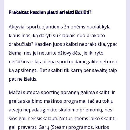
Prakaitas: kasdien plauti ar leisti išdžiūti?
Aktyviai sportuojantiems žmonėms nuolat kyla
klausimas, ką daryti su šlapiais nuo prakaito
drabužiais? Kasdien juos skalbti nepraktiška, ypač
žiemą, nes jei neturite džiovyklės, jie iki ryto
neišdžius ir kitą dieną sportuodami galite neturėti
ką apsirengti. Bet skalbti tik kartą per savaitę taip
pat ne išeitis.
Mažai suteptą sportinę aprangą galima skalbti ir
greita skalbimo mašinos programa, tačiau tokiu
atveju nepadauginkite skalbimo priemonių, nes
šios gali neišsiskalauti. Neturintiems laiko skalbti,
gali praversti Garų (Steam) programos, kurios