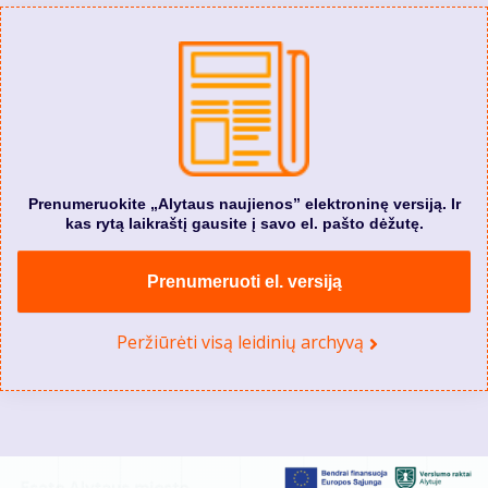
Prenumeruokite „Alytaus naujienos” elektroninę versiją. Ir
kas rytą laikraštį gausite į savo el. pašto dėžutę.
Prenumeruoti el. versiją
Peržiūrėti visą leidinių archyvą