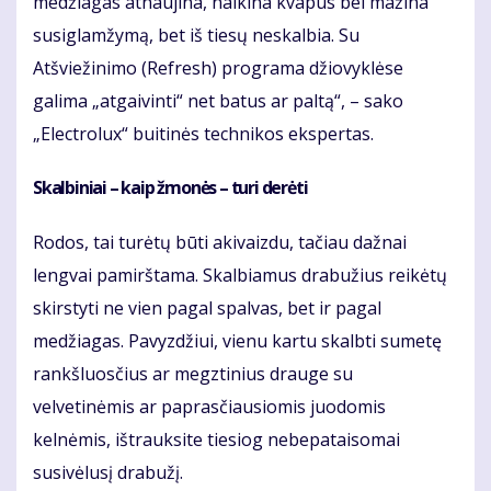
medžiagas atnaujina, naikina kvapus bei mažina
susiglamžymą, bet iš tiesų neskalbia. Su
Atšviežinimo (Refresh) programa džiovyklėse
galima „atgaivinti“ net batus ar paltą“, – sako
„Electrolux“ buitinės technikos ekspertas.
Skalbiniai – kaip žmonės – turi derėti
Rodos, tai turėtų būti akivaizdu, tačiau dažnai
lengvai pamirštama. Skalbiamus drabužius reikėtų
skirstyti ne vien pagal spalvas, bet ir pagal
medžiagas. Pavyzdžiui, vienu kartu skalbti sumetę
rankšluosčius ar megztinius drauge su
velvetinėmis ar paprasčiausiomis juodomis
kelnėmis, ištrauksite tiesiog nebepataisomai
susivėlusį drabužį.