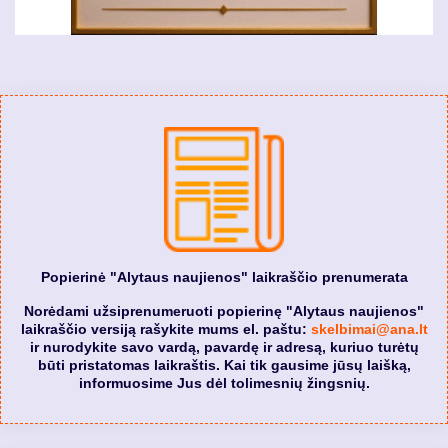
Popierinė "Alytaus naujienos" laikraščio prenumerata
Norėdami užsiprenumeruoti popierinę "Alytaus naujienos"
laikraščio versiją rašykite mums el. paštu:
skelbimai@ana.lt
ir nurodykite savo vardą, pavardę ir adresą, kuriuo turėtų
būti pristatomas laikraštis. Kai tik gausime jūsų laišką,
informuosime Jus dėl tolimesnių žingsnių.