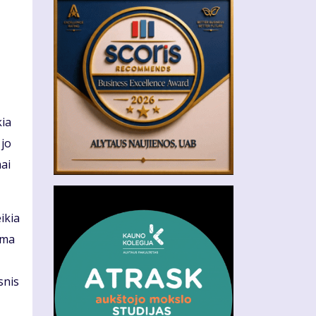
kia
 jo
mai
ikia
ama
snis