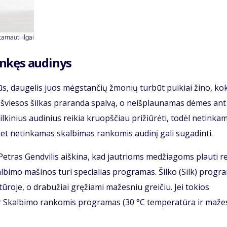
tarnauti ilgai
linkęs audinys
ilūs, daugelis juos mėgstančių žmonių turbūt puikiai žino, ko
s šviesos šilkas praranda spalvą, o neišplaunamas dėmes ant
ilkinius audinius reikia kruopščiau prižiūrėti, todėl netinka
t netinkamas skalbimas rankomis audinį gali sugadinti.
Petras Gendvilis aiškina, kad jautrioms medžiagoms plauti re
albimo mašinos turi specialias programas. Šilko (Silk) progr
tūroje, o drabužiai gręžiami mažesniu greičiu. Jei tokios
 ar Skalbimo rankomis programas (30 °C temperatūra ir maže