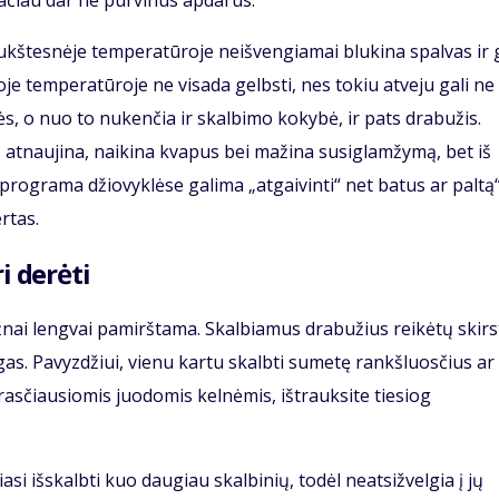
ačiau dar ne purvinus apdarus.
aukštesnėje temperatūroje neišvengiamai blukina spalvas ir g
je temperatūroje ne visada gelbsti, nes tokiu atveju gali ne
ės, o nuo to nukenčia ir skalbimo kokybė, ir pats drabužis.
 atnaujina, naikina kvapus bei mažina susiglamžymą, bet iš
 programa džiovyklėse galima „atgaivinti“ net batus ar paltą“
rtas.
i derėti
ažnai lengvai pamirštama. Skalbiamus drabužius reikėtų skirs
gas. Pavyzdžiui, vienu kartu skalbti sumetę rankšluosčius ar
asčiausiomis juodomis kelnėmis, ištrauksite tiesiog
si išskalbti kuo daugiau skalbinių, todėl neatsižvelgia į jų