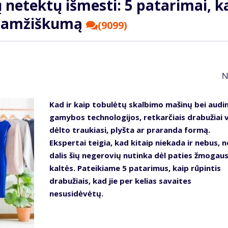
 netektų išmesti: 5 patarimai, k
lgaamžiškumą
(9099)
N
Kad ir kaip tobulėtų skalbimo mašinų bei audi
gamybos technologijos, retkarčiais drabužiai v
dėlto traukiasi, plyšta ar praranda formą.
Ekspertai teigia, kad kitaip niekada ir nebus, n
dalis šių negerovių nutinka dėl paties žmogau
kaltės. Pateikiame 5 patarimus, kaip rūpintis
drabužiais, kad jie per kelias savaites
nesusidėvėtų.