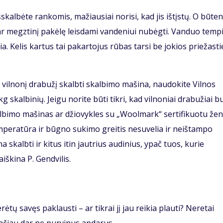
šskalbėte rankomis, mažiausiai norisi, kad jis ištįstų. O būten
ę ar megztinį pakėlę leisdami vandeniui nubėgti. Vanduo temp
ia. Kelis kartus tai pakartojus rūbas tarsi be jokios priežasti
ės vilnonį drabužį skalbti skalbimo mašina, naudokite Vilnos
skalbinių. Jeigu norite būti tikri, kad vilnoniai drabužiai b
skalbimo mašinas ar džiovykles su „Woolmark“ sertifikuotu žen
emperatūra ir būgno sukimo greitis nesuvelia ir neištampo
 skalbti ir kitus itin jautrius audinius, ypač tuos, kurie
iškina P. Gendvilis.
tų savęs paklausti – ar tikrai jį jau reikia plauti? Neretai