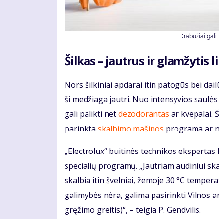
Drabužiai gali 
Šilkas – jautrus ir glamžytis 
Nors šilkiniai apdarai itin patogūs bei da
ši medžiaga jautri. Nuo intensyvios saulė
gali palikti net
dezodorantas
ar kvepalai. Š
parinkta
skalbimo mašinos
programa ar ne
„Electrolux“ buitinės technikos ekspertas 
specialių programų. „Jautriam audiniui sk
skalbia itin švelniai, žemoje 30 °C tempera
galimybės nėra, galima pasirinkti Vilnos
gręžimo greitis)“, – teigia P. Gendvilis.