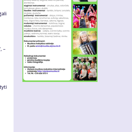
ali
, –
tyti