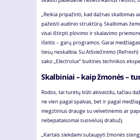
skalbti padedame nebetinkamus nešioti, t
„Reikia pripažinti, kad dažnas skalbimas 
pažeisti audinio struktūrą. Skalbimas žemo
visai ištirpti plovimo ir skalavimo priemon
Išeitis – garų programos. Garai medžiagas
tiesų neskalbia. Su Atšviežinimo (Refresh)
sako „Electrolux“ buitinės technikos ekspe
Skalbiniai – kaip žmonės – tur
Rodos, tai turėtų būti akivaizdu, tačiau d
ne vien pagal spalvas, bet ir pagal medžia
megztinius drauge su velvetinėmis ar papr
nebepataisomai susivėlusį drabužį.
„Kartais siekdami sutaupyti žmonės stengia