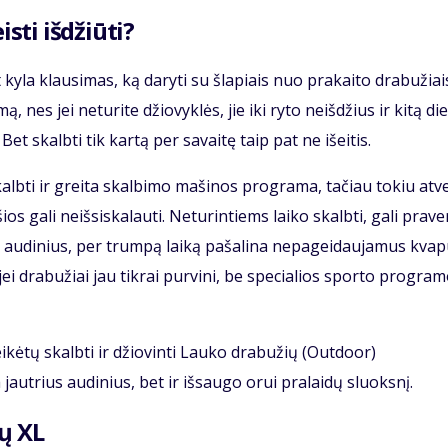
isti išdžiūti?
yla klausimas, ką daryti su šlapiais nuo prakaito drabužiai
, nes jei neturite džiovyklės, jie iki ryto neišdžius ir kitą di
et skalbti tik kartą per savaitę taip pat ne išeitis.
lbti ir greita skalbimo mašinos programa, tačiau tokiu atv
 gali neišsiskalauti. Neturintiems laiko skalbti, gali praver
 audinius, per trumpą laiką pašalina nepageidaujamus kvap
jei drabužiai jau tikrai purvini, be specialios sporto progra
eikėtų skalbti ir džiovinti Lauko drabužių (Outdoor)
jautrius audinius, bet ir išsaugo orui pralaidų sluoksnį.
ų XL