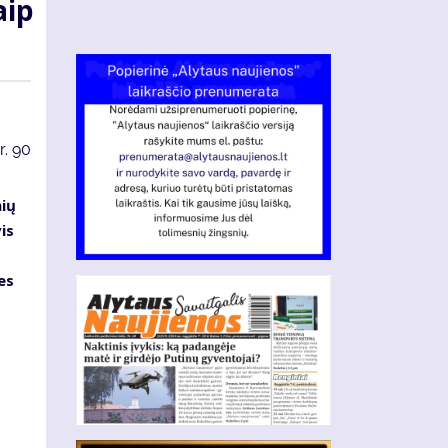
aip
r.
90
nių
is
es
s