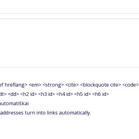
f hreflang> <em> <strong> <cite> <blockquote cite> <code>
<dt> <dd> <h2 id> <h3 id> <h4 id> <h5 id> <h6 id>
 automatiškai
ddresses turn into links automatically.