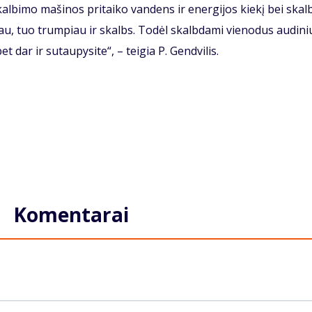
skalbimo mašinos pritaiko vandens ir energijos kiekį bei ska
iau, tuo trumpiau ir skalbs. Todėl skalbdami vienodus audini
 dar ir sutaupysite“, – teigia P. Gendvilis.
Komentarai