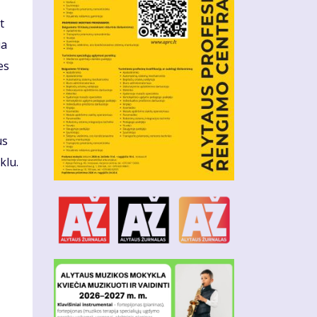
t
ia
es
us
klu.