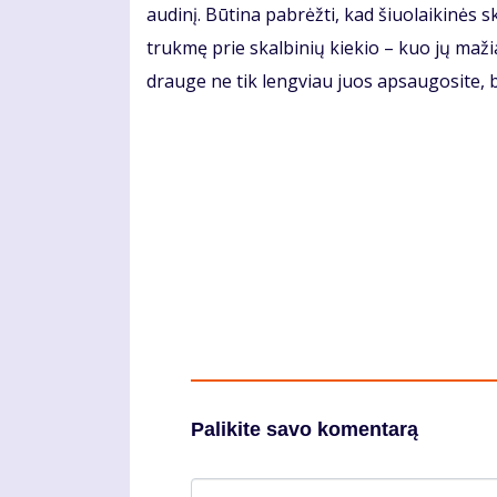
audinį. Būtina pabrėžti, kad šiuolaikinės 
trukmę prie skalbinių kiekio – kuo jų maž
drauge ne tik lengviau juos apsaugosite, bet
Palikite savo komentarą