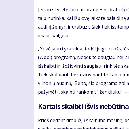
Jei jau skyrėte laiko ir brangesnį drabužį i
taip nutinka, kai išplovę laikote palaidin
audinį žemyn ir drabužis šiek tiek išsitemp
ima ir pailgėja.
„Ypač jautri yra vilna, todėl jeigu ruošiat
(Wool) programą. Nedėkite daugiau nei 2 kg 
išskalbti ir išdžiovinti saugiau, rinkitės 
Tiek skalbiant, tiek džiovinant tinkama t
vilnonių audinių. Be to, šia programa galima
pažymėti „skalbti rankomis“ ženkliuku“, – a
Kartais skalbti išvis nebūtina
Prieš dedant drabužį į skalbimo mašiną, derė