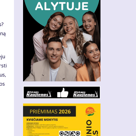
s?
eną
eju
sti
us,
mos