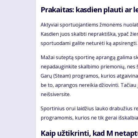
Prakaitas: kasdien plauti ar le
Aktyviai sportuojantiems žmonėms nuolat k
Kasdien juos skalbti nepraktiška, ypač žiemą
sportuodami galite neturėti ką apsirengti. B
Mažai suteptą sportinę aprangą galima ska
nepadauginkite skalbimo priemonių, nes šios
Garų (Steam) programos, kurios atgaivina
be to, aprangos nereikia džiovinti. Tačiau 
neišsiversite.
Sportinius orui laidžius lauko drabužius r
programomis, kurios ne tik gerai išskalbia 
Kaip užtikrinti, kad M netapt