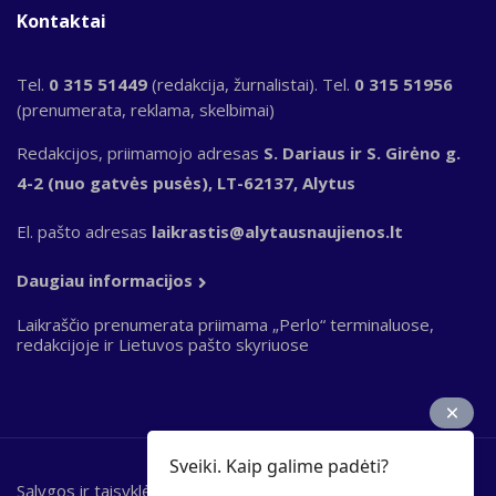
Kontaktai
Tel.
0 315 51449
(redakcija, žurnalistai). Tel.
0 315 51956
(prenumerata, reklama, skelbimai)
Redakcijos, priimamojo adresas
S. Dariaus ir S. Girėno g.
4-2 (nuo gatvės pusės), LT-62137, Alytus
El. pašto adresas
laikrastis@alytausnaujienos.lt
Daugiau informacijos
Laikraščio prenumerata priimama „Perlo“ terminaluose,
redakcijoje ir Lietuvos pašto skyriuose
Sveiki. Kaip galime padėti?
Sąlygos ir taisyklės
Bottom