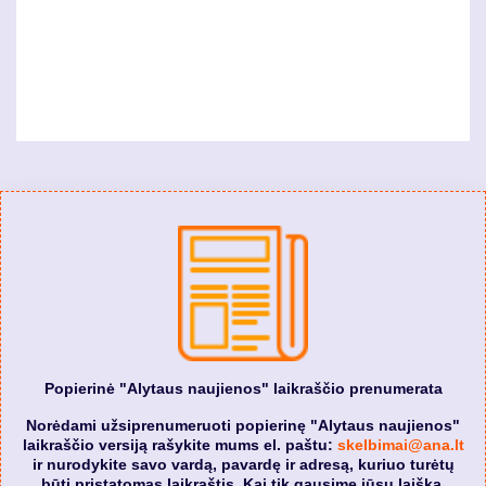
Popierinė "Alytaus naujienos" laikraščio prenumerata
Norėdami užsiprenumeruoti popierinę "Alytaus naujienos"
laikraščio versiją rašykite mums el. paštu:
skelbimai@ana.lt
ir nurodykite savo vardą, pavardę ir adresą, kuriuo turėtų
būti pristatomas laikraštis. Kai tik gausime jūsų laišką,