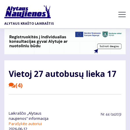
Pereiti
į
pagrindinį
ALYTAUS KRAŠTO LAIKRAŠTIS
turinį
Vietoj 27 autobusų lieka 17
(4)
Laikraščio „Alytaus
Nr.
44 (14203)
naujienos“ informacija
Parašykite autoriui
2026-06-12