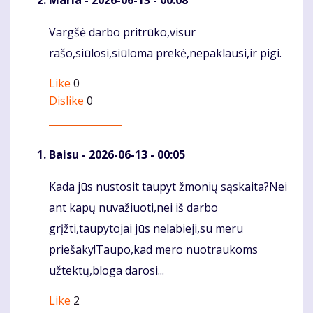
Maria
- 2026-06-13 - 00:08
Vargšė darbo pritrūko,visur
Komentaras
rašo,siūlosi,siūloma prekė,nepaklausi,ir pigi.
Like
0
Dislike
0
Baisu
- 2026-06-13 - 00:05
Kada jūs nustosit taupyt žmonių sąskaita?Nei
Komentaras
ant kapų nuvažiuoti,nei iš darbo
grįžti,taupytojai jūs nelabieji,su meru
priešaky!Taupo,kad mero nuotraukoms
užtektų,bloga darosi...
Like
2