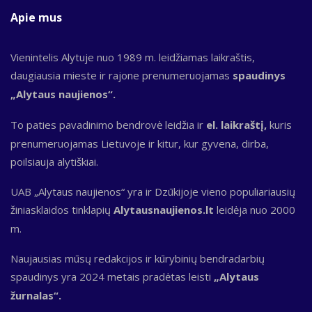
Apie mus
Vienintelis Alytuje nuo 1989 m. leidžiamas laikraštis,
daugiausia mieste ir rajone prenumeruojamas
spaudinys
„Alytaus naujienos“.
To paties pavadinimo bendrovė leidžia ir
el. laikraštį,
kuris
prenumeruojamas Lietuvoje ir kitur, kur gyvena, dirba,
poilsiauja alytiškiai.
UAB „Alytaus naujienos“ yra ir Dzūkijoje vieno populiariausių
žiniasklaidos tinklapių
Alytausnaujienos.lt
leidėja nuo 2000
m.
Naujausias mūsų redakcijos ir kūrybinių bendradarbių
spaudinys yra 2024 metais pradėtas leisti
„Alytaus
žurnalas“.