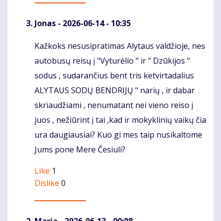
Jonas
- 2026-06-14 - 10:35
Kažkoks nesusipratimas Alytaus valdžioje, nes
Komentaras
autobusų reisų į "Vyturėlio " ir " Dzūkijos "
sodus , sudarančius bent tris ketvirtadalius
ALYTAUS SODŲ BENDRIJŲ " narių , ir dabar
skriaudžiami , nenumatant nei vieno reiso į
juos , nežiūrint į tai ,kad ir mokyklinių vaikų čia
ura daugiausiai? Kuo gi mes taip nusikaltome
Jums pone Mere Česiuli?
Like
1
Dislike
0