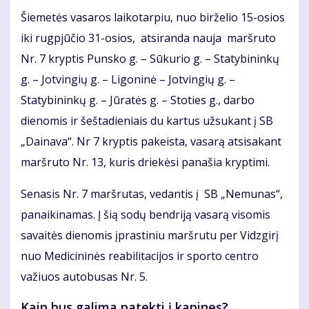
Šiemetės vasaros laikotarpiu, nuo birželio 15-osios
iki rugpjūčio 31-osios, atsiranda nauja maršruto
Nr. 7 kryptis Punsko g. – Sūkurio g. – Statybininkų
g. – Jotvingių g. – Ligoninė – Jotvingių g. –
Statybininkų g. – Jūratės g. – Stoties g., darbo
dienomis ir šeštadieniais du kartus užsukant į SB
„Dainava“. Nr 7 kryptis pakeista, vasarą atsisakant
maršruto Nr. 13, kuris driekėsi panašia kryptimi.
Senasis Nr. 7 maršrutas, vedantis į SB „Nemunas“,
panaikinamas. Į šią sodų bendriją vasarą visomis
savaitės dienomis įprastiniu maršrutu per Vidzgirį
nuo Medicininės reabilitacijos ir sporto centro
važiuos autobusas Nr. 5.
Kaip bus galima patekti į kapines?