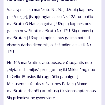
Vasarą nelieka maršruto Nr. 9U į Užupių kapines
per Vidzgirį, jis apjungiamas su Nr. 12A tuo pačiu
maršrutu. O Naująja gatve į Užupių kapines bus
galima nuvažiuoti maršrutu Nr. 12U. Šių numerių
maršrutais į Užupių kapines bus galima patekti
visomis darbo dienomis, o šeštadieniais – tik Nr.
12U.
Nr. 10A maršrutinis autobusas, važiuojantis nuo
„Alytaus chemijos“ pro ligoninę iki Miklusėnų, nuo
birželio 15-osios iki rugpjūčio pabaigos į
Miklusėnus užsuks rečiau, nes iš dviejų šiame
maršrute dirbančių autobusų tik vienas aptarnaus
šią priemiestinę gyvenvietę.