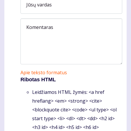
Jūsų vardas
Komentaras
Apie teksto formatus
Ribotas HTML
Leidžiamos HTML žymės: <a href
hreflang> <em> <strong> <cite>
<blockquote cite> <code> <ul type> <ol
start type> <li> <dl> <dt> <dd> <h2 id>
<h3 id> <h4 id> <h5 id> <h6 id>