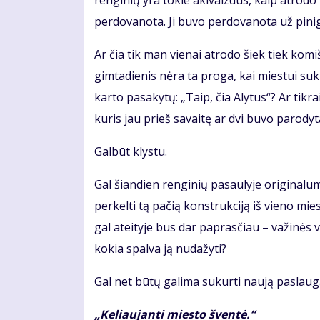
renginių yra tokie akivaizdūs, kaip atrodo
perdovanota. Ji buvo perdovanota už pinigu
Ar čia tik man vienai atrodo šiek tiek kom
gimtadienis nėra ta proga, kai miestui su
karto pasakytų: „Taip, čia Alytus“? Ar tikr
kuris jau prieš savaitę ar dvi buvo parodyt
Galbūt klystu.
Gal šiandien renginių pasaulyje original
perkelti tą pačią konstrukciją iš vieno mies
gal ateityje bus dar paprasčiau – važinės vi
kokia spalva ją nudažyti?
Gal net būtų galima sukurti naują paslaug
„Keliaujanti miesto šventė.“