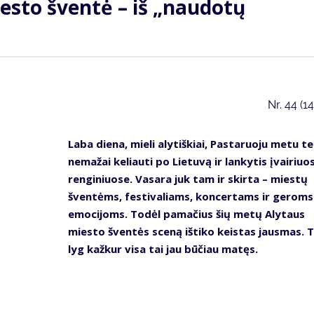
esto šventė – iš „naudotų
Nr.
44 (1
Laba diena, mieli alytiškiai, Pastaruoju metu t
nemažai keliauti po Lietuvą ir lankytis įvairiuo
renginiuose. Vasara juk tam ir skirta – miestų
šventėms, festivaliams, koncertams ir geroms
emocijoms. Todėl pamačius šių metų Alytaus
miesto šventės sceną ištiko keistas jausmas. T
lyg kažkur visa tai jau būčiau matęs.