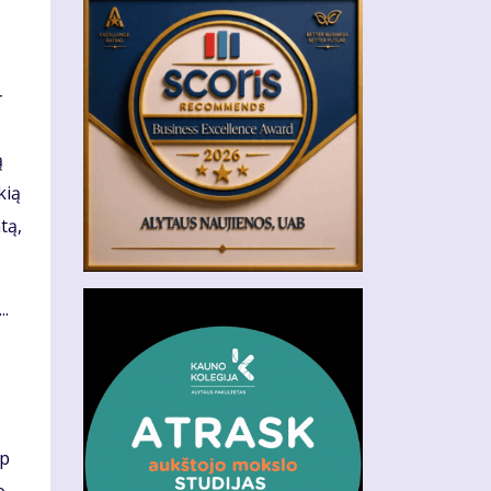
–
ą
kią
tą,
..
rp