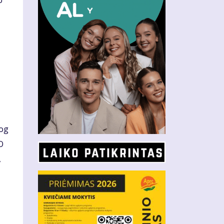
o
,
iog
O
,