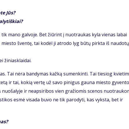
te Jūs?
lytiškiai?
 tik mano galvoje. Bet žiūrint į nuotraukas kyla vienas labai
iesto šventę, tai kodėl ji atrodo lyg būtų pirkta iš naudotų
i žiniasklaidai.
mas. Tai nėra bandymas kažką sumenkinti. Tai tiesiog kvieti
etą ir tai, kokią vertę už savo pinigus gauna miesto gyventoj
iks nuošalyje ir neapsiribos vien gražiomis scenos nuotrauko
istikos esmė visada buvo ne tik parodyti, kas vyksta, bet ir
mas?