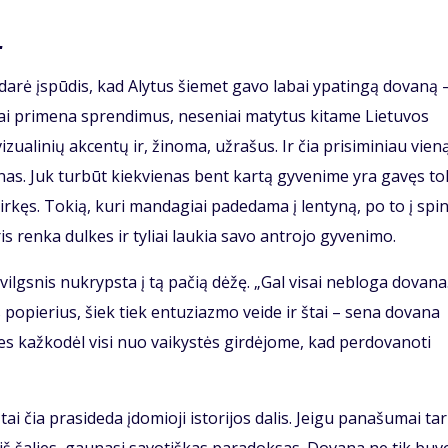
.
darė įspūdis, kad Alytus šiemet gavo labai ypatingą dovaną 
bai primena sprendimus, neseniai matytus kitame Lietuvos
izualinių akcentų ir, žinoma, užrašus. Ir čia prisiminiau vien
anas. Juk turbūt kiekvienas bent kartą gyvenime yra gavęs to
rkęs. Tokią, kuri mandagiai padedama į lentyną, po to į spin
ris renka dulkes ir tyliai laukia savo antrojo gyvenimo.
vilgsnis nukrypsta į tą pačią dėžę. „Gal visai nebloga dovana.
 popierius, šiek tiek entuziazmo veide ir štai – sena dovana
es kažkodėl visi nuo vaikystės girdėjome, kad perdovanoti
tai čia prasideda įdomioji istorijos dalis. Jeigu panašumai ta