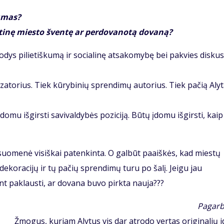
umas?
kirtinę miesto šventę ar perdovanotą dovaną?
rodys pilietiškumą ir socialinę atsakomybę bei pakvies diskusi
zatorius. Tiek kūrybinių sprendimų autorius. Tiek pačią Aly
mu išgirsti savivaldybės poziciją. Būtų įdomu išgirsti, kaip
isuomenė visiškai patenkinta. O galbūt paaiškės, kad miestų
koracijų ir tų pačių sprendimų turu po šalį. Jeigu jau
nt paklausti, ar dovana buvo pirkta nauja???
Pagarbi
Žmogus, kuriam Alytus vis dar atrodo vertas originalių i