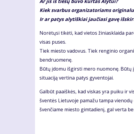
Ar jis iš tiesų buvo kurtas Alytui?
Kiek svarbus organizatoriams original
Ir ar patys alytiškiai jaučiasi gavę išs
Norėtųsi tikėti, kad vietos žiniasklaida pa
visas puses.
Tiek miesto vadovus. Tiek renginio organi
bendruomenę.
Būtų įdomu išgirsti mero nuomonę. Būtų įdo
situaciją vertina patys gyventojai.
Galbūt paaiškės, kad viskas yra puiku ir v
šventės Lietuvoje pamažu tampa vienodų de
švenčiame miesto gimtadienį, gal verta be