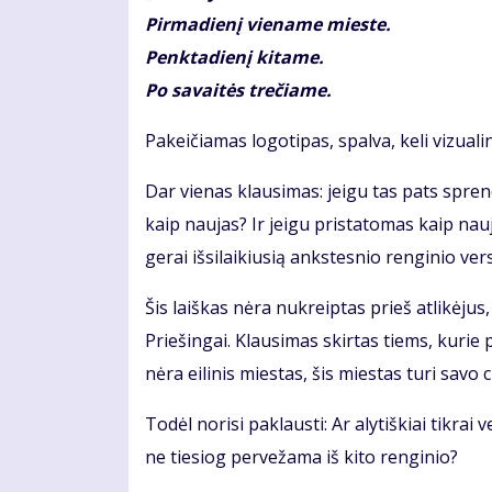
Pirmadienį viename mieste.
Penktadienį kitame.
Po savaitės trečiame.
Pakeičiamas logotipas, spalva, keli vizualin
Dar vienas klausimas: jeigu tas pats sprend
kaip naujas? Ir jeigu pristatomas kaip nauj
gerai išsilaikiusią ankstesnio renginio vers
Šis laiškas nėra nukreiptas prieš atlikėjus
Priešingai. Klausimas skirtas tiems, kurie 
nėra eilinis miestas, šis miestas turi savo 
Todėl norisi paklausti: Ar alytiškiai tikrai
ne tiesiog pervežama iš kito renginio?