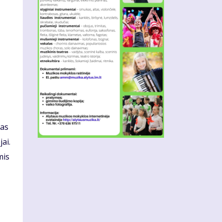
mas
ai.
mis