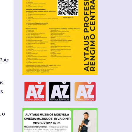
? Ar
s.
us
, o