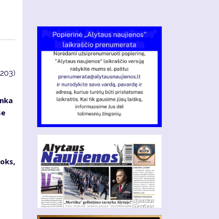
4203)
enka
se
oks,