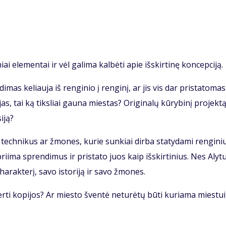
iai elementai ir vėl galima kalbėti apie išskirtinę koncepciją.
imas keliauja iš renginio į renginį, ar jis vis dar pristatomas
as, tai ką tiksliai gauna miestas? Originalų kūrybinį projektą
iją?
, technikus ar žmones, kurie sunkiai dirba statydami renginiu
priima sprendimus ir pristato juos kaip išskirtinius. Nes Alyt
charakterį, savo istoriją ir savo žmones.
 verti kopijos? Ar miesto šventė neturėtų būti kuriama miestui