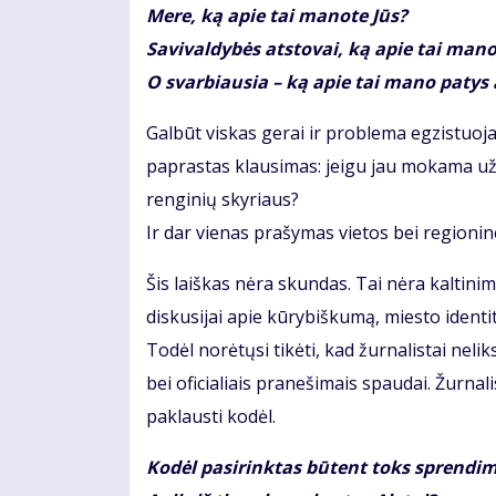
Mere, ką apie tai manote Jūs?
Savivaldybės atstovai, ką apie tai mano
O svarbiausia – ką apie tai mano patys a
Galbūt viskas gerai ir problema egzistuoja
paprastas klausimas: jeigu jau mokama už m
renginių skyriaus?
Ir dar vienas prašymas vietos bei regionine
Šis laiškas nėra skundas. Tai nėra kaltini
diskusijai apie kūrybiškumą, miesto identit
Todėl norėtųsi tikėti, kad žurnalistai nel
bei oficialiais pranešimais spaudai. Žurnal
paklausti kodėl.
Kodėl pasirinktas būtent toks sprendi