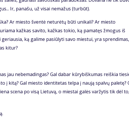
 iš šalies, gaunasi savotiškas paradoksas. Dovana ne tik buv
s... Ir, panašu, už visai nemažus (turbūt).
iška? Ar miesto šventė neturėtų būti unikali? Ar miesto
kuriama kažkas savito, kažkas tokio, ką pamatęs žmogus iš
ai geriausia, ką galime pasiūlyti savo miestui, yra sprendimas
as kitur?
umas jau nebemadingas? Gal dabar kūrybiškumas reiškia ties
to į kitą? Gal miesto identitetas telpa į naują spalvų paletę? 
ena scena po visą Lietuvą, o miestai galės varžytis tik dėl to
ą.