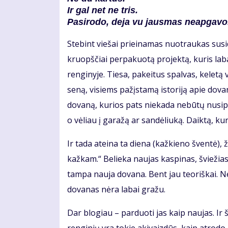
Ir gal net ne tris.
Pasirodo,
deja vu
jausmas neapgavo
Stebint viešai prieinamas nuotraukas susi
kruopščiai perpakuotą projektą, kuris la
renginyje. Tiesa, pakeitus spalvas, keletą v
seną, visiems pažįstamą istoriją apie dov
dovaną, kurios pats niekada nebūtų nusipi
o vėliau į garažą ar sandėliuką. Daiktą, ku
Ir tada ateina ta diena (kažkieno šventė), ž
kažkam.“ Belieka naujas kaspinas, šviežias
tampa nauja dovana. Bent jau teoriškai. N
dovanas nėra labai gražu.
Dar blogiau – parduoti jas kaip naujas. Ir š