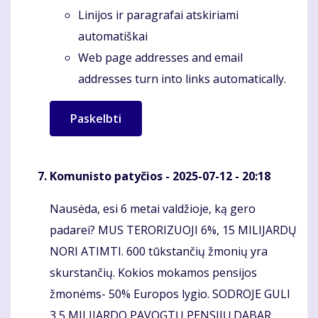
Linijos ir paragrafai atskiriami
automatiškai
Web page addresses and email
addresses turn into links automatically.
Komunisto patyčios
- 2025-07-12 - 20:18
Nausėda, esi 6 metai valdžioje, ką gero
Komentaras
padarei? MUS TERORIZUOJI 6%, 15 MILIJARDŲ
NORI ATIMTI. 600 tūkstančių žmonių yra
skurstančių. Kokios mokamos pensijos
žmonėms- 50% Europos lygio. SODROJE GULI
3,5 MILIJARDO PAVOGTŲ PENSIJŲ.DABAR