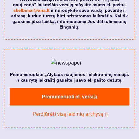
naujienos" laikraščio versiją rašykite mums el. paštu:
skelbimai@ana.lt
ir nurodykite savo vardą, pavardę ir
adresą, kuriuo turėtų būti pristatomas laikraštis. Kai tik
gausime jūsų laišką, informuosime Jus dėl tolimesnių
žingsnių.
Prenumeruokite „Alytaus naujienos” elektroninę versiją.
Ir kas rytą laikraštį gausite į savo el. pašto dėžutę.
Prenumeruoti el. versiją
Peržiūrėti visą leidinių archyvą