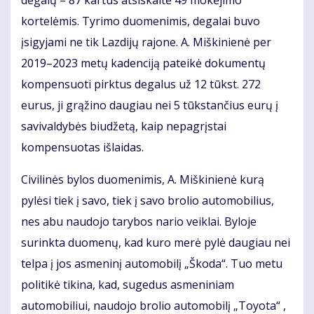
kortelėmis. Tyrimo duomenimis, degalai buvo
įsigyjami ne tik Lazdijų rajone. A. Miškinienė per
2019–2023 metų kadenciją pateikė dokumentų
kompensuoti pirktus degalus už 12 tūkst. 272
eurus, ji grąžino daugiau nei 5 tūkstančius eurų į
savivaldybės biudžetą, kaip nepagrįstai
kompensuotas išlaidas.
Civilinės bylos duomenimis, A. Miškinienė kurą
pylėsi tiek į savo, tiek į savo brolio automobilius,
nes abu naudojo tarybos nario veiklai. Byloje
surinkta duomenų, kad kuro merė pylė daugiau nei
telpa į jos asmeninį automobilį „Škoda“. Tuo metu
politikė tikina, kad, sugedus asmeniniam
automobiliui, naudojo brolio automobilį „Toyota“ ,