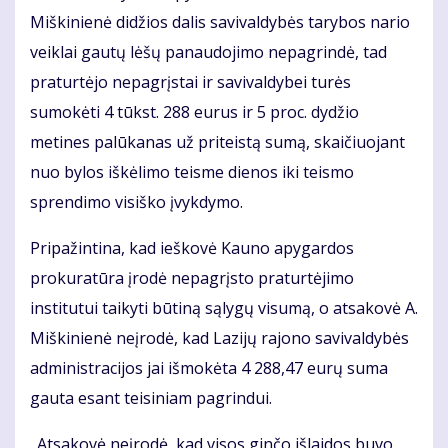
Miškinienė didžios dalis savivaldybės tarybos nario
veiklai gautų lėšų panaudojimo nepagrindė, tad
praturtėjo nepagrįstai ir savivaldybei turės
sumokėti 4 tūkst. 288 eurus ir 5 proc. dydžio
metines palūkanas už priteistą sumą, skaičiuojant
nuo bylos iškėlimo teisme dienos iki teismo
sprendimo visiško įvykdymo.
Pripažintina, kad ieškovė Kauno apygardos
prokuratūra įrodė nepagrįsto praturtėjimo
institutui taikyti būtiną sąlygų visumą, o atsakovė A.
Miškinienė neįrodė, kad Lazijų rajono savivaldybės
administracijos jai išmokėta 4 288,47 eurų suma
gauta esant teisiniam pagrindui.
„Atsakovė neįrodė, kad visos ginčo išlaidos buvo