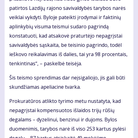
patirtos Lazdijų rajono savivaldybės tarybos narės
veiklai vykdyti. Byloje pateikti įrodymai ir faktinių
aplinkybių visuma teismui sudaro pagrindą
konstatuoti, kad atsakovė praturtėjo nepagrįstai
savivaldybės sąskaita, be teisinio pagrindo, todėl
ieškovo reikalavimas iš dalies, tai yra 98 procentais,
tenkintinas“, – paskelbė teisėja.
Šis teismo sprendimas dar neįsigaliojo, jis gali būti
skundžiamas apeliacine tvarka.
Prokuratūros atlikto tyrimo metu nustatyta, kad
nepagrįstai kompensuotos išlaidos trijų rūšių
degalams – dyzelinui, benzinui ir dujoms. Bylos
duomenimis, tarybos narė iš viso 253 kartus pylėsi
degalų – 87 kartus atsiskaitė 49 mokėjimo