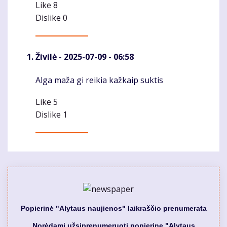
Like
8
Dislike
0
Živilė
- 2025-07-09 - 06:58
Alga maža gi reikia kažkaip suktis
Komentaras
Like
5
Dislike
1
Popierinė "Alytaus naujienos" laikraščio prenumerata
Norėdami užsiprenumeruoti popierinę "Alytaus