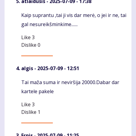
atlaidusis
- 2025-07-09 - 17:38
Kaip suprantu ,tai ji vis dar merė, o jei ir ne, tai
Komentaras
gal nesureikšminkime.......
Like
3
Dislike
0
algis
- 2025-07-09 - 12:51
Tai maža suma ir neviršija 20000.Dabar dar
Komentaras
kartele pakele
Like
3
Dislike
1
Ernis
- 2025-07-09 - 11:25