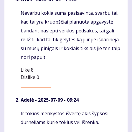
Nevarbu kokia suma pasisavinta, svarbu tai,
Komentaras
kad tai yra kruopščiai planuota apgavystė
bandant paslėpti veiklos pedsakus, tai gali
reikšti, kad tai tik gėlytės ką ji ir jie išdarinėja
su mūsų pinigais ir kokiais tikslais jie ten taip
nori papulti.
Like
8
Dislike
0
Adelė
- 2025-07-09 - 09:24
Ir tokios menkystos išvertę akis šypsosi
Komentaras
durneliams kurie tokius vėl išrenka.