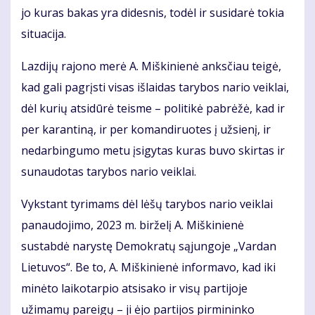
jo kuras bakas yra didesnis, todėl ir susidarė tokia
situacija.
Lazdijų rajono merė A. Miškinienė anksčiau teigė,
kad gali pagrįsti visas išlaidas tarybos nario veiklai,
dėl kurių atsidūrė teisme – politikė pabrėžė, kad ir
per karantiną, ir per komandiruotes į užsienį, ir
nedarbingumo metu įsigytas kuras buvo skirtas ir
sunaudotas tarybos nario veiklai.
Vykstant tyrimams dėl lėšų tarybos nario veiklai
panaudojimo, 2023 m. birželį A. Miškinienė
sustabdė narystę Demokratų sąjungoje „Vardan
Lietuvos“. Be to, A. Miškinienė informavo, kad iki
minėto laikotarpio atsisako ir visų partijoje
užimamų pareigų – ji ėjo partijos pirmininko