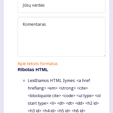
Jūsų vardas
Komentaras
Apie teksto formatus
Ribotas HTML
Leidžiamos HTML žymės: <a href
hreflang> <em> <strong> <cite>
<blockquote cite> <code> <ul type> <ol
start type> <li> <dl> <dt> <dd> <h2 id>
<h3 id> <h4 id> <h5 id> <h6 id>