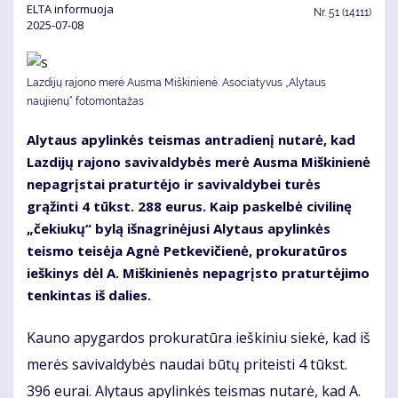
ELTA informuoja
Nr.
51 (14111)
2025-07-08
Lazdijų rajono merė Ausma Miškinienė. Asociatyvus „Alytaus
naujienų“ fotomontažas
Alytaus apylinkės teismas antradienį nutarė, kad
Lazdijų rajono savivaldybės merė Ausma Miškinienė
nepagrįstai praturtėjo ir savivaldybei turės
grąžinti 4 tūkst. 288 eurus. Kaip paskelbė civilinę
„čekiukų“ bylą išnagrinėjusi Alytaus apylinkės
teismo teisėja Agnė Petkevičienė, prokuratūros
ieškinys dėl A. Miškinienės nepagrįsto praturtėjimo
tenkintas iš dalies.
Kauno apygardos prokuratūra ieškiniu siekė, kad iš
merės savivaldybės naudai būtų priteisti 4 tūkst.
396 eurai. Alytaus apylinkės teismas nutarė, kad A.