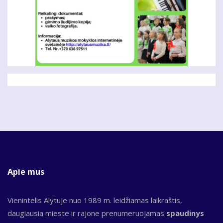
Apie mus
Vienintelis Alytuje nuo 1989 m. leidžiamas laikraštis,
daugiausia mieste ir rajone prenumeruojamas
spaudinys