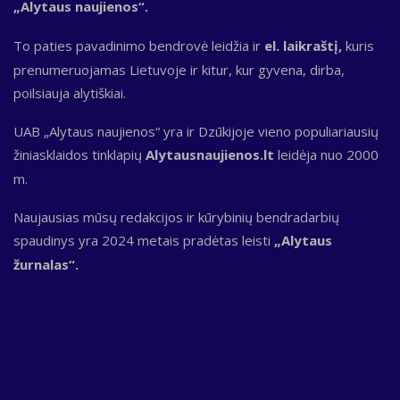
„Alytaus naujienos“.
To paties pavadinimo bendrovė leidžia ir
el. laikraštį,
kuris
prenumeruojamas Lietuvoje ir kitur, kur gyvena, dirba,
poilsiauja alytiškiai.
UAB „Alytaus naujienos“ yra ir Dzūkijoje vieno populiariausių
žiniasklaidos tinklapių
Alytausnaujienos.lt
leidėja nuo 2000
m.
Naujausias mūsų redakcijos ir kūrybinių bendradarbių
spaudinys yra 2024 metais pradėtas leisti
„Alytaus
žurnalas“.