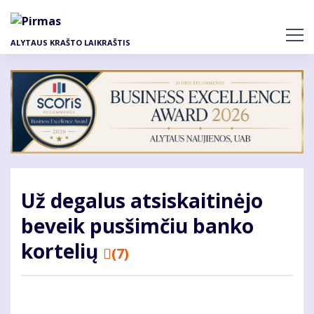
Pereiti
į
pagrindinį
ALYTAUS KRAŠTO LAIKRAŠTIS
turinį
Už degalus atsiskaitinėjo
beveik pusšimčiu banko
kortelių
(7)