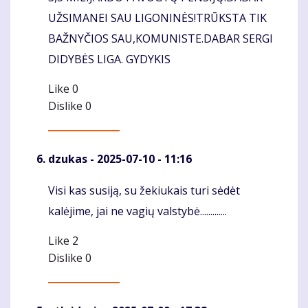
UŽSIMANEI SAU LIGONINĖS!TRŪKSTA TIK
BAŽNYČIOS SAU,KOMUNISTE.DABAR SERGI
DIDYBĖS LIGA. GYDYKIS
Like
0
Dislike
0
dzukas
- 2025-07-10 - 11:16
Visi kas susiją, su žekiukais turi sėdėt
Komentaras
kalėjime, jai ne vagių valstybė.............
Like
2
Dislike
0