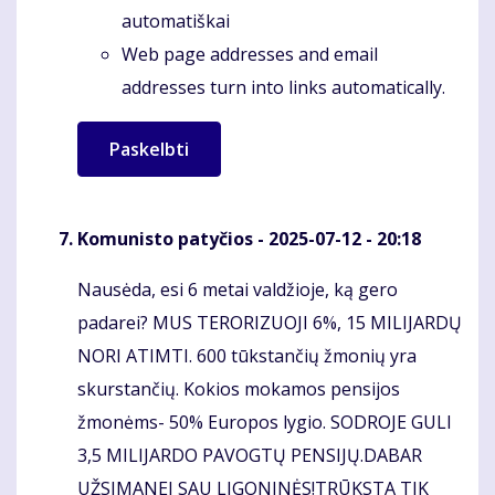
automatiškai
Web page addresses and email
addresses turn into links automatically.
Komunisto patyčios
- 2025-07-12 - 20:18
Nausėda, esi 6 metai valdžioje, ką gero
Komentaras
padarei? MUS TERORIZUOJI 6%, 15 MILIJARDŲ
NORI ATIMTI. 600 tūkstančių žmonių yra
skurstančių. Kokios mokamos pensijos
žmonėms- 50% Europos lygio. SODROJE GULI
3,5 MILIJARDO PAVOGTŲ PENSIJŲ.DABAR
UŽSIMANEI SAU LIGONINĖS!TRŪKSTA TIK