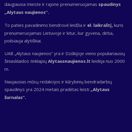
daugiausia mieste ir rajone prenumeruojamas
spaudinys
„Alytaus naujienos“.
To paties pavadinimo bendrovė leidžia ir
el. laikraštį,
kuris
prenumeruojamas Lietuvoje ir kitur, kur gyvena, dirba,
poilsiauja alytiškiai.
UAB „Alytaus naujienos“ yra ir Dzūkijoje vieno populiariausių
žiniasklaidos tinklapių
Alytausnaujienos.lt
leidėja nuo 2000
m.
Naujausias mūsų redakcijos ir kūrybinių bendradarbių
spaudinys yra 2024 metais pradėtas leisti
„Alytaus
žurnalas“.