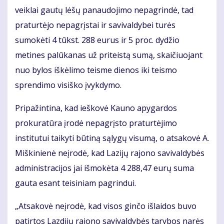
veiklai gautų lėšų panaudojimo nepagrindė, tad
praturtėjo nepagrįstai ir savivaldybei turės
sumokėti 4 tūkst. 288 eurus ir 5 proc. dydžio
metines palūkanas už priteistą sumą, skaičiuojant
nuo bylos iškėlimo teisme dienos iki teismo
sprendimo visiško įvykdymo.
Pripažintina, kad ieškovė Kauno apygardos
prokuratūra įrodė nepagrįsto praturtėjimo
institutui taikyti būtiną sąlygų visumą, o atsakovė A.
Miškinienė neįrodė, kad Lazijų rajono savivaldybės
administracijos jai išmokėta 4 288,47 eurų suma
gauta esant teisiniam pagrindui.
„Atsakovė neįrodė, kad visos ginčo išlaidos buvo
patirtos Lazdijų rajono savivaldybės tarybos narės