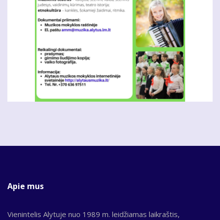
Apie mus
Vienintelis Alytuje nuo 1989 m. leidžiamas laikraštis,