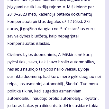
įsigyjami ne tik Lazdijų rajone. A. Miškinienė per
2019–2023 metų kadenciją pateikė dokumentų
kompensuoti pirktus degalus už 12 tūkst. 272
eurus, ji grąžino daugiau nei 5 tūkstančius eurų į
savivaldybės biudžetą, kaip nepagrįstai
kompensuotas išlaidas.
Civilinės bylos duomenimis, A. Miškinienė kurą
pylėsi tiek į savo, tiek į savo brolio automobilius,
nes abu naudojo tarybos nario veiklai. Byloje
surinkta duomenų, kad kuro merė pylė daugiau nei
telpa į jos asmeninį automobilį „Škoda“. Tuo metu
politikė tikina, kad, sugedus asmeniniam
automobiliui, naudojo brolio automobilį „Toyota“ ,
jo kuras bakas yra didesnis, todėl ir susidarė tokia