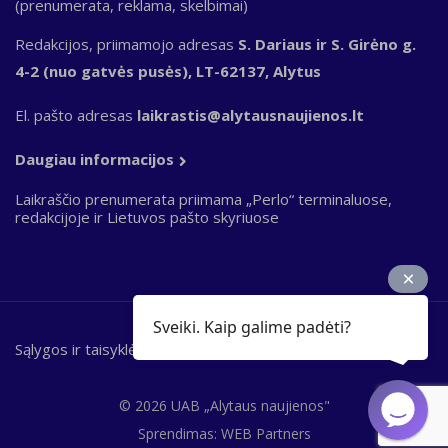
(prenumerata, reklama, skelbimai)
Redakcijos, priimamojo adresas
S. Dariaus ir S. Girėno g.
4-2 (nuo gatvės pusės), LT-62137, Alytus
El. pašto adresas
laikrastis@alytausnaujienos.lt
Daugiau informacijos
Laikraščio prenumerata priimama „Perlo“ terminaluose,
redakcijoje ir Lietuvos pašto skyriuose
Sveiki. Kaip galime padėti?
Sąlygos ir taisyklės
Bottom
footer
© 2026 UAB „Alytaus naujienos"
Sprendimas:
WEB Partners