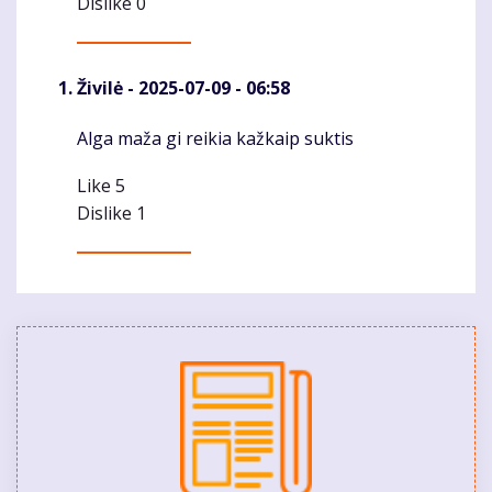
Dislike
0
Živilė
- 2025-07-09 - 06:58
Alga maža gi reikia kažkaip suktis
Komentaras
Like
5
Dislike
1