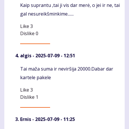
Kaip suprantu ,tai ji vis dar merė, o jei ir ne, tai
Komentaras
gal nesureikšminkime.......
Like
3
Dislike
0
algis
- 2025-07-09 - 12:51
Tai maža suma ir neviršija 20000.Dabar dar
Komentaras
kartele pakele
Like
3
Dislike
1
Ernis
- 2025-07-09 - 11:25