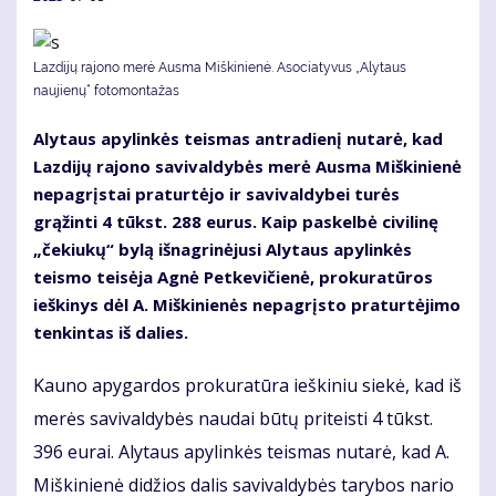
Lazdijų rajono merė Ausma Miškinienė. Asociatyvus „Alytaus
naujienų“ fotomontažas
Alytaus apylinkės teismas antradienį nutarė, kad
Lazdijų rajono savivaldybės merė Ausma Miškinienė
nepagrįstai praturtėjo ir savivaldybei turės
grąžinti 4 tūkst. 288 eurus. Kaip paskelbė civilinę
„čekiukų“ bylą išnagrinėjusi Alytaus apylinkės
teismo teisėja Agnė Petkevičienė, prokuratūros
ieškinys dėl A. Miškinienės nepagrįsto praturtėjimo
tenkintas iš dalies.
Kauno apygardos prokuratūra ieškiniu siekė, kad iš
merės savivaldybės naudai būtų priteisti 4 tūkst.
396 eurai. Alytaus apylinkės teismas nutarė, kad A.
Miškinienė didžios dalis savivaldybės tarybos nario