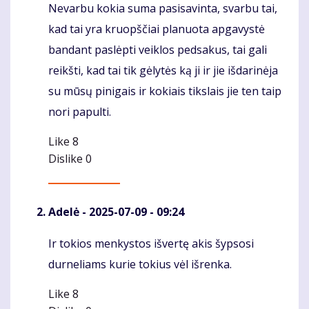
Nevarbu kokia suma pasisavinta, svarbu tai,
Komentaras
kad tai yra kruopščiai planuota apgavystė
bandant paslėpti veiklos pedsakus, tai gali
reikšti, kad tai tik gėlytės ką ji ir jie išdarinėja
su mūsų pinigais ir kokiais tikslais jie ten taip
nori papulti.
Like
8
Dislike
0
Adelė
- 2025-07-09 - 09:24
Ir tokios menkystos išvertę akis šypsosi
Komentaras
durneliams kurie tokius vėl išrenka.
Like
8