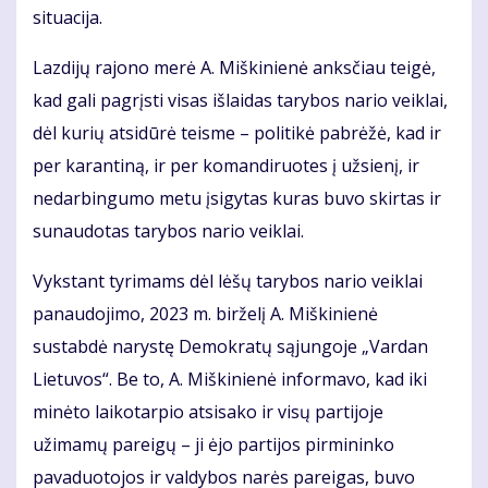
situacija.
Lazdijų rajono merė A. Miškinienė anksčiau teigė,
kad gali pagrįsti visas išlaidas tarybos nario veiklai,
dėl kurių atsidūrė teisme – politikė pabrėžė, kad ir
per karantiną, ir per komandiruotes į užsienį, ir
nedarbingumo metu įsigytas kuras buvo skirtas ir
sunaudotas tarybos nario veiklai.
Vykstant tyrimams dėl lėšų tarybos nario veiklai
panaudojimo, 2023 m. birželį A. Miškinienė
sustabdė narystę Demokratų sąjungoje „Vardan
Lietuvos“. Be to, A. Miškinienė informavo, kad iki
minėto laikotarpio atsisako ir visų partijoje
užimamų pareigų – ji ėjo partijos pirmininko
pavaduotojos ir valdybos narės pareigas, buvo