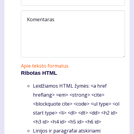
Komentaras
Apie teksto formatus
Ribotas HTML
Leidžiamos HTML žymės: <a href
hreflang> <em> <strong> <cite>
<blockquote cite> <code> <ul type> <ol
start type> <li> <dl> <dt> <dd> <h2 id>
<h3 id> <h4 id> <h5 id> <h6 id>
Linijos ir paragrafai atskiriami