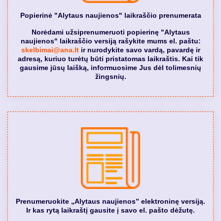
Popierinė "Alytaus naujienos" laikraščio prenumerata
Norėdami užsiprenumeruoti popierinę "Alytaus
naujienos" laikraščio versiją rašykite mums el. paštu:
skelbimai@ana.lt
ir nurodykite savo vardą, pavardę ir
adresą, kuriuo turėtų būti pristatomas laikraštis. Kai tik
gausime jūsų laišką, informuosime Jus dėl tolimesnių
žingsnių.
Prenumeruokite „Alytaus naujienos” elektroninę versiją.
Ir kas rytą laikraštį gausite į savo el. pašto dėžutę.