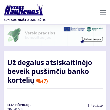
Pereiti
į
pagrindinį
ALYTAUS KRAŠTO LAIKRAŠTIS
turinį
Už degalus atsiskaitinėjo
beveik pusšimčiu banko
kortelių
(7)
ELTA informuoja
Nr.
51 (14111)
2025-07-08