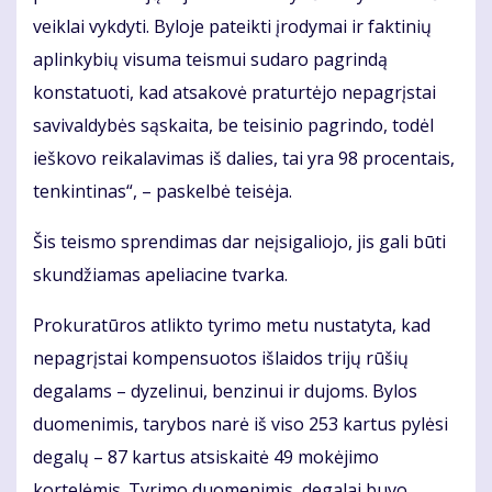
veiklai vykdyti. Byloje pateikti įrodymai ir faktinių
aplinkybių visuma teismui sudaro pagrindą
konstatuoti, kad atsakovė praturtėjo nepagrįstai
savivaldybės sąskaita, be teisinio pagrindo, todėl
ieškovo reikalavimas iš dalies, tai yra 98 procentais,
tenkintinas“, – paskelbė teisėja.
Šis teismo sprendimas dar neįsigaliojo, jis gali būti
skundžiamas apeliacine tvarka.
Prokuratūros atlikto tyrimo metu nustatyta, kad
nepagrįstai kompensuotos išlaidos trijų rūšių
degalams – dyzelinui, benzinui ir dujoms. Bylos
duomenimis, tarybos narė iš viso 253 kartus pylėsi
degalų – 87 kartus atsiskaitė 49 mokėjimo
kortelėmis. Tyrimo duomenimis, degalai buvo