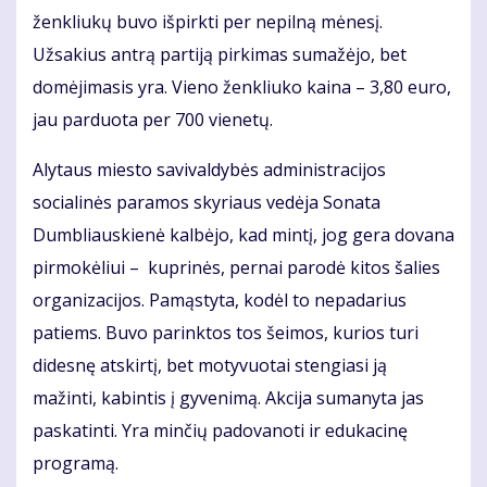
ženkliukų buvo išpirkti per nepilną mėnesį.
Užsakius antrą partiją pirkimas sumažėjo, bet
domėjimasis yra. Vieno ženkliuko kaina – 3,80 euro,
jau parduota per 700 vienetų.
Alytaus miesto savivaldybės administracijos
socialinės paramos skyriaus vedėja Sonata
Dumbliauskienė kalbėjo, kad mintį, jog gera dovana
pirmokėliui – kuprinės, pernai parodė kitos šalies
organizacijos. Pamąstyta, kodėl to nepadarius
patiems. Buvo parinktos tos šeimos, kurios turi
didesnę atskirtį, bet motyvuotai stengiasi ją
mažinti, kabintis į gyvenimą. Akcija sumanyta jas
paskatinti. Yra minčių padovanoti ir edukacinę
programą.