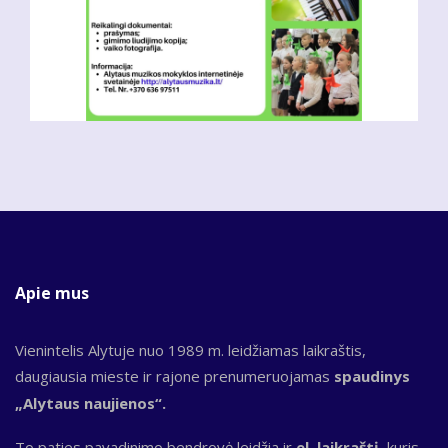
Apie mus
Vienintelis Alytuje nuo 1989 m. leidžiamas laikraštis,
daugiausia mieste ir rajone prenumeruojamas
spaudinys
„Alytaus naujienos“.
To paties pavadinimo bendrovė leidžia ir
el. laikraštį,
kuris