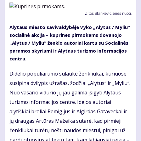
Zitos Stankevičienės nuotr.
Alytaus miesto savivaldybėje vyko „Alytus / Myliu“
socialinė akcija – kuprines pirmokams dovanojo
„Alytus / Myliu“ ženklo autoriai kartu su Socialinės
paramos skyriumi ir Alytaus turizmo informacijos
centru.
Didelio populiarumo sulaukė ženkliukai, kuriuose
susipina dvilypis užrašas, žodžiai „Alytus“ ir „Myliu“.
Nuo vasario vidurio jų jau galima įsigyti Alytaus
turizmo informacijos centre. Idėjos autoriai
alytiškiai broliai Remigijus ir Algirdas Gataveckai ir
jų draugas Artūras Mažeika sutarė, kad pirmieji
ženkliukai turėtų nešti naudos miestui, pinigai už
parduotuosius atitektų tam, kam labiausiai reikia –