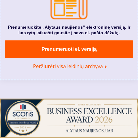
Prenumeruokite „Alytaus naujienos” elektroninę versiją. Ir
kas rytą laikraštį gausite į savo el. pašto dėžutę.
Prenumeruoti el. versiją
Peržiūrėti visą leidinių archyvą