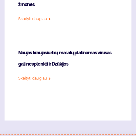
žmones
Skaityti daugiau
Naujas kraujasiurbių mašalų platinamas virusas
gali neaplenkti ir Dzūkijos
Skaityti daugiau