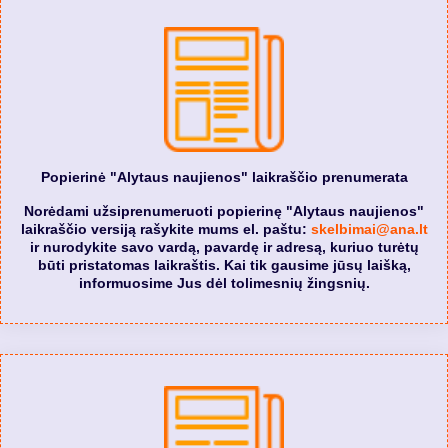
Popierinė "Alytaus naujienos" laikraščio prenumerata
Norėdami užsiprenumeruoti popierinę "Alytaus naujienos"
laikraščio versiją rašykite mums el. paštu:
skelbimai@ana.lt
ir nurodykite savo vardą, pavardę ir adresą, kuriuo turėtų
būti pristatomas laikraštis. Kai tik gausime jūsų laišką,
informuosime Jus dėl tolimesnių žingsnių.