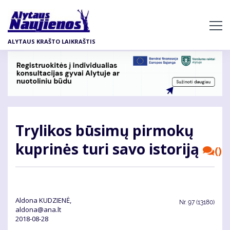
Pereiti
į
pagrindinį
ALYTAUS KRAŠTO LAIKRAŠTIS
turinį
Trylikos būsimų pirmokų
kuprinės turi savo istoriją
()
Aldona KUDZIENĖ,
Nr.
97 (13180)
aldona@ana.lt
2018-08-28