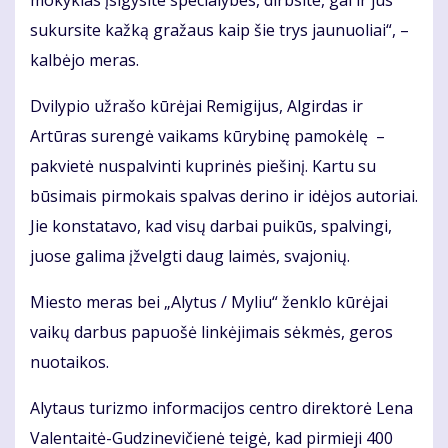
mokyklas įsigysite specialybes, dirbsite, gal ir jūs
sukursite kažką gražaus kaip šie trys jaunuoliai“, –
kalbėjo meras.
Dvilypio užrašo kūrėjai Remigijus, Algirdas ir
Artūras surengė vaikams kūrybinę pamokėlę –
pakvietė nuspalvinti kuprinės piešinį. Kartu su
būsimais pirmokais spalvas derino ir idėjos autoriai.
Jie konstatavo, kad visų darbai puikūs, spalvingi,
juose galima įžvelgti daug laimės, svajonių.
Miesto meras bei „Alytus / Myliu“ ženklo kūrėjai
vaikų darbus papuošė linkėjimais sėkmės, geros
nuotaikos.
Alytaus turizmo informacijos centro direktorė Lena
Valentaitė-Gudzinevičienė teigė, kad pirmieji 400