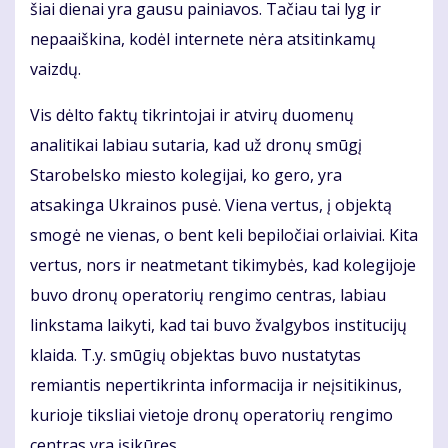
šiai dienai yra gausu painiavos. Tačiau tai lyg ir
nepaaiškina, kodėl internete nėra atsitinkamų
vaizdų.
Vis dėlto faktų tikrintojai ir atvirų duomenų
analitikai labiau sutaria, kad už dronų smūgį
Starobelsko miesto kolegijai, ko gero, yra
atsakinga Ukrainos pusė. Viena vertus, į objektą
smogė ne vienas, o bent keli bepiločiai orlaiviai. Kita
vertus, nors ir neatmetant tikimybės, kad kolegijoje
buvo dronų operatorių rengimo centras, labiau
linkstama laikyti, kad tai buvo žvalgybos institucijų
klaida. T.y. smūgių objektas buvo nustatytas
remiantis nepertikrinta informacija ir neįsitikinus,
kurioje tiksliai vietoje dronų operatorių rengimo
centras yra įsikūręs.