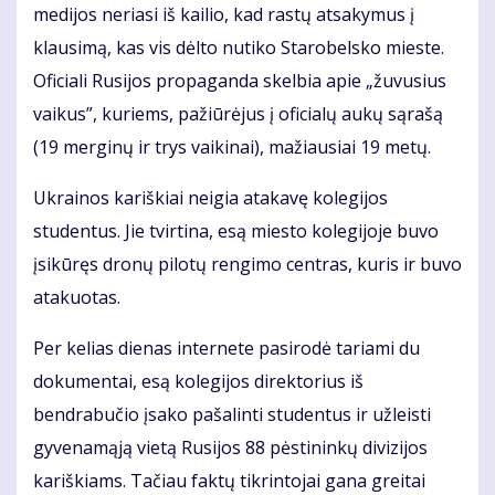
medijos neriasi iš kailio, kad rastų atsakymus į
klausimą, kas vis dėlto nutiko Starobelsko mieste.
Oficiali Rusijos propaganda skelbia apie „žuvusius
vaikus”, kuriems, pažiūrėjus į oficialų aukų sąrašą
(19 merginų ir trys vaikinai), mažiausiai 19 metų.
Ukrainos kariškiai neigia atakavę kolegijos
studentus. Jie tvirtina, esą miesto kolegijoje buvo
įsikūręs dronų pilotų rengimo centras, kuris ir buvo
atakuotas.
Per kelias dienas internete pasirodė tariami du
dokumentai, esą kolegijos direktorius iš
bendrabučio įsako pašalinti studentus ir užleisti
gyvenamąją vietą Rusijos 88 pėstininkų divizijos
kariškiams. Tačiau faktų tikrintojai gana greitai