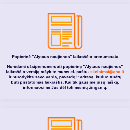
Popierinė "Alytaus naujienos" laikraščio prenumerata
Norėdami užsiprenumeruoti popierinę "Alytaus naujienos"
laikraščio versiją rašykite mums el. paštu:
skelbimai@ana.lt
ir nurodykite savo vardą, pavardę ir adresą, kuriuo turėtų
būti pristatomas laikraštis. Kai tik gausime jūsų laišką,
informuosime Jus dėl tolimesnių žingsnių.