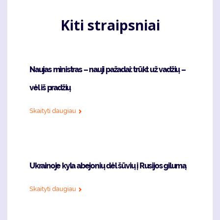
Kiti straipsniai
Naujas ministras – nauji pažadai: trūkt už vadžių –
vėl iš pradžių
Skaityti daugiau
Ukrainoje kyla abejonių dėl šūvių į Rusijos gilumą
Skaityti daugiau