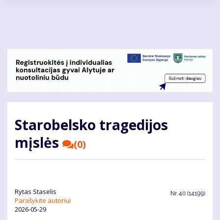
Pereiti
į
pagrindinį
turinį
Starobelsko tragedijos
mįslės
(0)
Ry­tas Sta­se­lis
Nr.
40 (14199)
Parašykite autoriui
2026-05-29