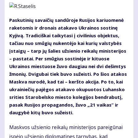
Paskutinių savaičių sandūroje Rusijos kariuomenė
raketomis ir dronais atakavo Ukrainos sostinę
Kyjivą. Tradiciškai taikytasi į civilinius objektus,
tačiau nuo smūgių nukentėjo kai kurių valstybės
įstaigų – tarp jų šalies užsienio reikalų ministerijos
– pastatai. Per smūgius sostinėje ir kituose
Ukrainos miestuose žuvo daugiau nei dvi dešimtys
žmonių. Dvigubai tiek buvo sužeisti. Po šios atakos
Maskva nurodė, kad tai – keršto akcija. Po to, kai
ukrainiečių pajėgos atakavo okupuotos Luhansko
srities Starobelsko miesto kolegijos bendrabutį,
pasak Rusijos propagandos, žuvo „21 vaikas” ir
daugybė kitų buvo sužeisti.
Maskvos užsienio reikalų ministerijos pareigūnai
įspėjo užsienio diplomatines tarnybas, kad