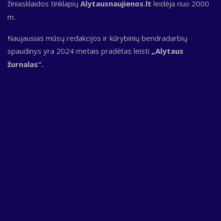
žiniasklaidos tinklapių
Alytausnaujienos.lt
leidėja nuo 2000
m.
Naujausias mūsų redakcijos ir kūrybinių bendradarbių
spaudinys yra 2024 metais pradėtas leisti
„Alytaus
žurnalas“.