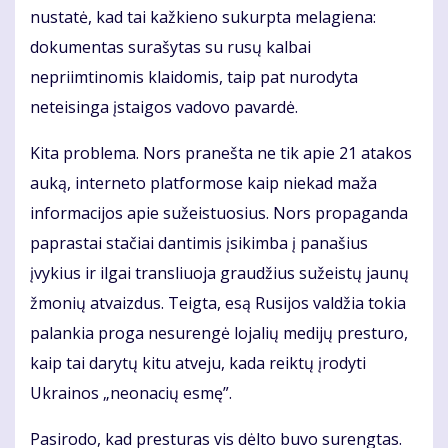
nustatė, kad tai kažkieno sukurpta melagiena:
dokumentas surašytas su rusų kalbai
nepriimtinomis klaidomis, taip pat nurodyta
neteisinga įstaigos vadovo pavardė.
Kita problema. Nors pranešta ne tik apie 21 atakos
auką, interneto platformose kaip niekad maža
informacijos apie sužeistuosius. Nors propaganda
paprastai stačiai dantimis įsikimba į panašius
įvykius ir ilgai transliuoja graudžius sužeistų jaunų
žmonių atvaizdus. Teigta, esą Rusijos valdžia tokia
palankia proga nesurengė lojalių medijų presturo,
kaip tai darytų kitu atveju, kada reiktų įrodyti
Ukrainos „neonacių esmę”.
Pasirodo, kad presturas vis dėlto buvo surengtas.