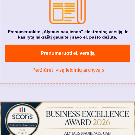
Prenumeruokite „Alytaus naujienos” elektroninę versiją. Ir
kas rytą laikraštį gausite į savo el. pašto dėžutę.
Prenumeruoti el. versiją
Peržiūrėti visą leidinių archyvą