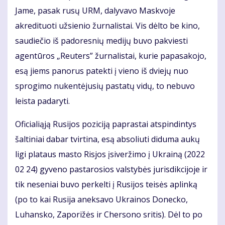
Jame, pasak rusų URM, dalyvavo Maskvoje
akredituoti užsienio žurnalistai. Vis dėlto be kino,
saudiečio iš padoresnių medijų buvo pakviesti
agentūros „Reuters” žurnalistai, kurie papasakojo,
esą jiems panorus patekti į vieno iš dviejų nuo
sprogimo nukentėjusių pastatų vidų, to nebuvo
leista padaryti.
Oficialiąją Rusijos poziciją paprastai atspindintys
šaltiniai dabar tvirtina, esą absoliuti diduma aukų
ligi plataus masto Risjos įsiveržimo į Ukrainą (2022
02 24) gyveno pastarosios valstybės jurisdikcijoje ir
tik neseniai buvo perkelti į Rusijos teisės aplinką
(po to kai Rusija aneksavo Ukrainos Donecko,
Luhansko, Zaporižės ir Chersono sritis). Dėl to po