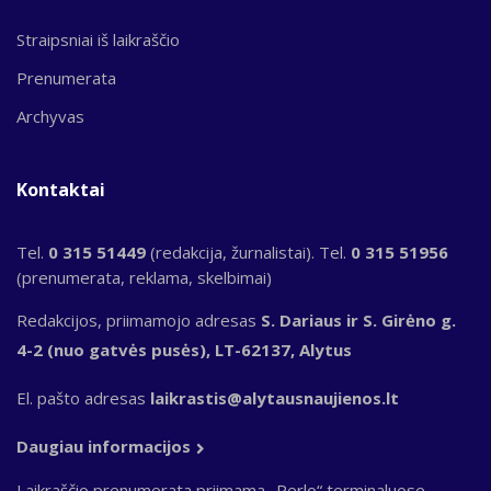
Straipsniai iš laikraščio
Prenumerata
Archyvas
Kontaktai
Tel.
0 315 51449
(redakcija, žurnalistai). Tel.
0 315 51956
(prenumerata, reklama, skelbimai)
Redakcijos, priimamojo adresas
S. Dariaus ir S. Girėno g.
4-2 (nuo gatvės pusės), LT-62137, Alytus
El. pašto adresas
laikrastis@alytausnaujienos.lt
Daugiau informacijos
Laikraščio prenumerata priimama „Perlo“ terminaluose,