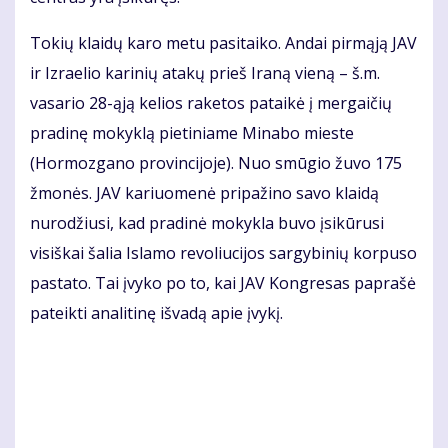
Tokių klaidų karo metu pasitaiko. Andai pirmąją JAV
ir Izraelio karinių atakų prieš Iraną vieną – š.m.
vasario 28-ąją kelios raketos pataikė į mergaičių
pradinę mokyklą pietiniame Minabo mieste
(Hormozgano provincijoje). Nuo smūgio žuvo 175
žmonės. JAV kariuomenė pripažino savo klaidą
nurodžiusi, kad pradinė mokykla buvo įsikūrusi
visiškai šalia Islamo revoliucijos sargybinių korpuso
pastato. Tai įvyko po to, kai JAV Kongresas paprašė
pateikti analitinę išvadą apie įvykį.