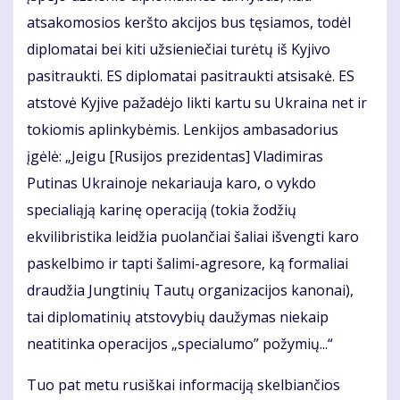
atsakomosios keršto akcijos bus tęsiamos, todėl
diplomatai bei kiti užsieniečiai turėtų iš Kyjivo
pasitraukti. ES diplomatai pasitraukti atsisakė. ES
atstovė Kyjive pažadėjo likti kartu su Ukraina net ir
tokiomis aplinkybėmis. Lenkijos ambasadorius
įgėlė: „Jeigu [Rusijos prezidentas] Vladimiras
Putinas Ukrainoje nekariauja karo, o vykdo
specialiąją karinę operaciją (tokia žodžių
ekvilibristika leidžia puolančiai šaliai išvengti karo
paskelbimo ir tapti šalimi-agresore, ką formaliai
draudžia Jungtinių Tautų organizacijos kanonai),
tai diplomatinių atstovybių daužymas niekaip
neatitinka operacijos „specialumo” požymių...“
Tuo pat metu rusiškai informaciją skelbiančios