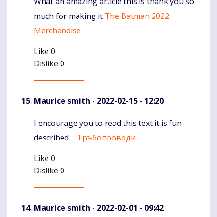
What an amazing article this is thank you so
Komentaras
much for making it
The Batman 2022
Merchandise
Like
0
Dislike
0
Maurice smith
- 2022-02-15 - 12:20
I encourage you to read this text it is fun
Komentaras
described ...
Тръбопроводи
Like
0
Dislike
0
Maurice smith
- 2022-02-01 - 09:42