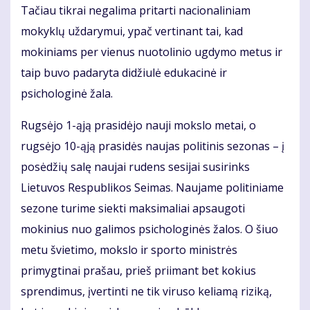
Tačiau tikrai negalima pritarti nacionaliniam
mokyklų uždarymui, ypač vertinant tai, kad
mokiniams per vienus nuotolinio ugdymo metus ir
taip buvo padaryta didžiulė edukacinė ir
psichologinė žala.
Rugsėjo 1-ąją prasidėjo nauji mokslo metai, o
rugsėjo 10-ąją prasidės naujas politinis sezonas – į
posėdžių salę naujai rudens sesijai susirinks
Lietuvos Respublikos Seimas. Naujame politiniame
sezone turime siekti maksimaliai apsaugoti
mokinius nuo galimos psichologinės žalos. O šiuo
metu švietimo, mokslo ir sporto ministrės
primygtinai prašau, prieš priimant bet kokius
sprendimus, įvertinti ne tik viruso keliamą riziką,