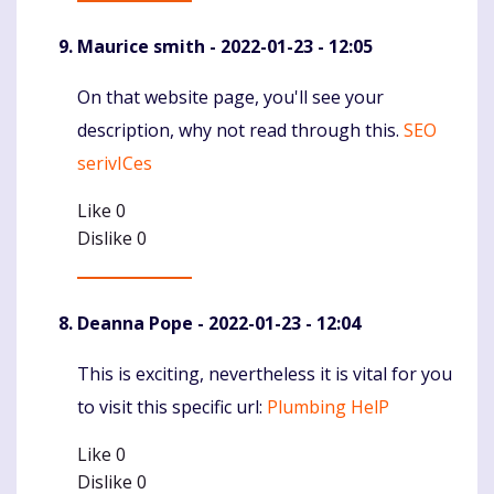
Maurice smith
- 2022-01-23 - 12:05
On that website page, you'll see your
Komentaras
description, why not read through this.
SEO
serivICes
Like
0
Dislike
0
Deanna Pope
- 2022-01-23 - 12:04
This is exciting, nevertheless it is vital for you
Komentaras
to visit this specific url:
Plumbing HelP
Like
0
Dislike
0