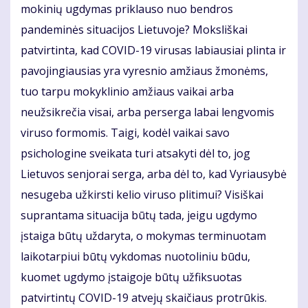
mokinių ugdymas priklauso nuo bendros
pandeminės situacijos Lietuvoje? Moksliškai
patvirtinta, kad COVID-19 virusas labiausiai plinta ir
pavojingiausias yra vyresnio amžiaus žmonėms,
tuo tarpu mokyklinio amžiaus vaikai arba
neužsikrečia visai, arba perserga labai lengvomis
viruso formomis. Taigi, kodėl vaikai savo
psichologine sveikata turi atsakyti dėl to, jog
Lietuvos senjorai serga, arba dėl to, kad Vyriausybė
nesugeba užkirsti kelio viruso plitimui? Visiškai
suprantama situacija būtų tada, jeigu ugdymo
įstaiga būtų uždaryta, o mokymas terminuotam
laikotarpiui būtų vykdomas nuotoliniu būdu,
kuomet ugdymo įstaigoje būtų užfiksuotas
patvirtintų COVID-19 atvejų skaičiaus protrūkis.