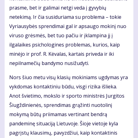
prasme, bet ir galimai netgi veda į gyvybių
netekimą. Ir čia susiduriama su problema – tokie
Vyriausybės sprendimai gal ir apsaugo mokinį nuo
viruso grėsmės, bet tuo pačiu ir įklampina jį į
ilgalaikes psichologines problemas, kurios, kaip
minėjo ir prof. R. Kėvalas, kartais priveda ir iki
nepilnamečių bandymo nusižudyti.
Nors šiuo metu visų klasių mokiniams ugdymas yra
vykdomas kontaktiniu būdu, visgi rizika išlieka.
Anot švietimo, mokslo ir sporto ministrės Jurgitos
Šiugždinienės, sprendimas grąžinti nuotolinį
mokymą būtų priimamas vertinant bendrą
pandeminę situaciją Lietuvoje. Šioje vietoje kyla
pagrįstų klausimų, pavyzdžiui, kaip kontaktinis