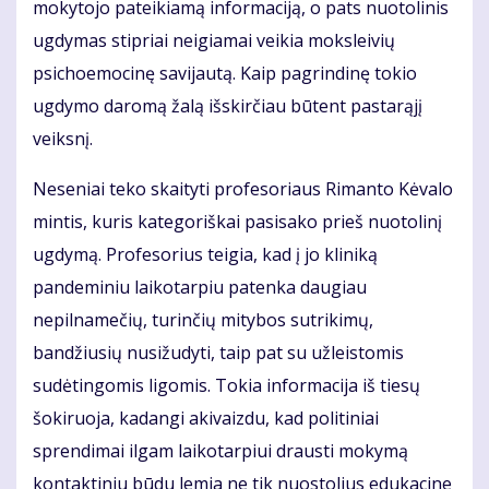
mokytojo pateikiamą informaciją, o pats nuotolinis
ugdymas stipriai neigiamai veikia moksleivių
psichoemocinę savijautą. Kaip pagrindinę tokio
ugdymo daromą žalą išskirčiau būtent pastarąjį
veiksnį.
Neseniai teko skaityti profesoriaus Rimanto Kėvalo
mintis, kuris kategoriškai pasisako prieš nuotolinį
ugdymą. Profesorius teigia, kad į jo kliniką
pandeminiu laikotarpiu patenka daugiau
nepilnamečių, turinčių mitybos sutrikimų,
bandžiusių nusižudyti, taip pat su užleistomis
sudėtingomis ligomis. Tokia informacija iš tiesų
šokiruoja, kadangi akivaizdu, kad politiniai
sprendimai ilgam laikotarpiui drausti mokymą
kontaktiniu būdu lemia ne tik nuostolius edukacine