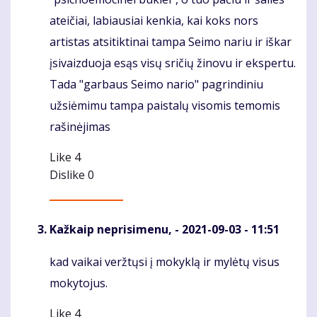
Komentaras
ateičiai, labiausiai kenkia, kai koks nors
artistas atsitiktinai tampa Seimo nariu ir iškar
įsivaizduoja esąs visų sričių žinovu ir ekspertu.
Tada "garbaus Seimo nario" pagrindiniu
užsiėmimu tampa paistalų visomis temomis
rašinėjimas
Like
4
Dislike
0
Kažkaip neprisimenu,
- 2021-09-03 - 11:51
kad vaikai veržtųsi į mokyklą ir mylėtų visus
Komentaras
mokytojus.
Like
4