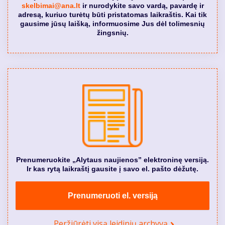
skelbimai@ana.lt
ir nurodykite savo vardą, pavardę ir
adresą, kuriuo turėtų būti pristatomas laikraštis. Kai tik
gausime jūsų laišką, informuosime Jus dėl tolimesnių
žingsnių.
Prenumeruokite „Alytaus naujienos” elektroninę versiją.
Ir kas rytą laikraštį gausite į savo el. pašto dėžutę.
Prenumeruoti el. versiją
Peržiūrėti visą leidinių archyvą