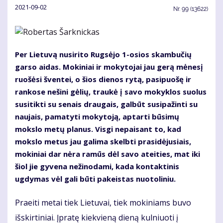
2021-09-02
Nr.
99 (13622)
Per Lietuvą nusirito Rugsėjo 1-osios skambučių
garso aidas. Mokiniai ir mokytojai jau gerą mėnesį
ruošėsi šventei, o šios dienos rytą, pasipuošę ir
rankose nešini gėlių, traukė į savo mokyklos suolus
susitikti su senais draugais, galbūt susipažinti su
naujais, pamatyti mokytoją, aptarti būsimų
mokslo metų planus. Visgi nepaisant to, kad
mokslo metus jau galima skelbti prasidėjusiais,
mokiniai dar nėra ramūs dėl savo ateities, mat iki
šiol jie gyvena nežinodami, kada kontaktinis
ugdymas vėl gali būti pakeistas nuotoliniu.
Praeiti metai tiek Lietuvai, tiek mokiniams buvo
išskirtiniai. Įpratę kiekvieną dieną kulniuoti į