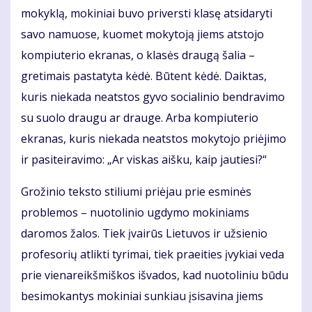
mokyklą, mokiniai buvo priversti klasę atsidaryti
savo namuose, kuomet mokytoją jiems atstojo
kompiuterio ekranas, o klasės draugą šalia –
gretimais pastatyta kėdė. Būtent kėdė. Daiktas,
kuris niekada neatstos gyvo socialinio bendravimo
su suolo draugu ar drauge. Arba kompiuterio
ekranas, kuris niekada neatstos mokytojo priėjimo
ir pasiteiravimo: „Ar viskas aišku, kaip jautiesi?“
Grožinio teksto stiliumi priėjau prie esminės
problemos – nuotolinio ugdymo mokiniams
daromos žalos. Tiek įvairūs Lietuvos ir užsienio
profesorių atlikti tyrimai, tiek praeities įvykiai veda
prie vienareikšmiškos išvados, kad nuotoliniu būdu
besimokantys mokiniai sunkiau įsisavina jiems