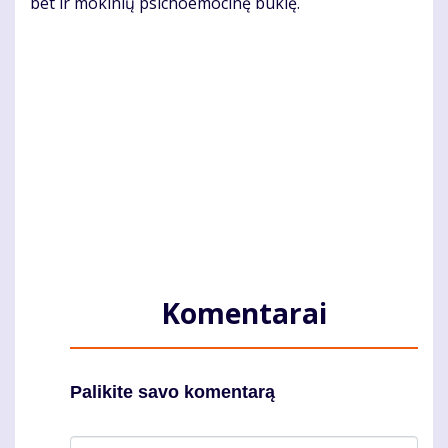
bet ir mokinių psichoemocinę būklę.
Komentarai
Palikite savo komentarą