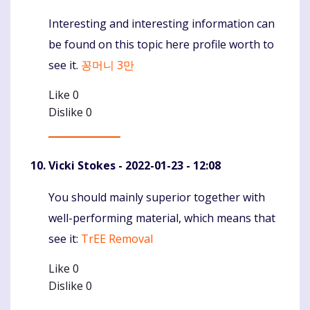
Interesting and interesting information can
Komentaras
be found on this topic here profile worth to
see it.
꽁머니 3만
Like
0
Dislike
0
Vicki Stokes
- 2022-01-23 - 12:08
You should mainly superior together with
Komentaras
well-performing material, which means that
see it:
TrEE Removal
Like
0
Dislike
0