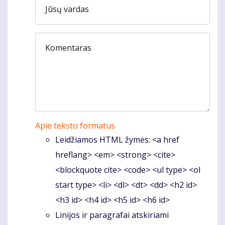
Jūsų vardas
Komentaras
Apie teksto formatus
Leidžiamos HTML žymės: <a href
hreflang> <em> <strong> <cite>
<blockquote cite> <code> <ul type> <ol
start type> <li> <dl> <dt> <dd> <h2 id>
<h3 id> <h4 id> <h5 id> <h6 id>
Linijos ir paragrafai atskiriami