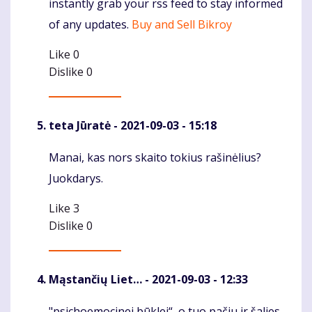
instantly grab your rss feed to stay informed
of any updates.
Buy and Sell Bikroy
Like
0
Dislike
0
teta Jūratė
- 2021-09-03 - 15:18
Manai, kas nors skaito tokius rašinėlius?
Komentaras
Juokdarys.
Like
3
Dislike
0
Mąstančių Liet…
- 2021-09-03 - 12:33
"psichoemocinei būklei“, o tuo pačiu ir šalies