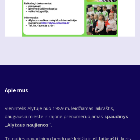
Apie mus
Vienintelis Alytuje nuo 1989 m. leidžiamas laikraštis,
daugiausia mieste ir rajone prenumeruojamas
spaudinys
„Alytaus naujienos“.
To paties pavadinimo bendrovė leidžia ir
el. laikraštį,
kuris