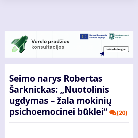
Pereiti
į
pagrindinį
turinį
Seimo narys Robertas
Šarknickas: „Nuotolinis
ugdymas – žala mokinių
psichoemocinei būklei“
(20)