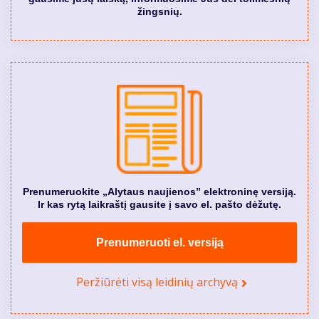
žingsnių.
Prenumeruokite „Alytaus naujienos” elektroninę versiją.
Ir kas rytą laikraštį gausite į savo el. pašto dėžutę.
Prenumeruoti el. versiją
Peržiūrėti visą leidinių archyvą