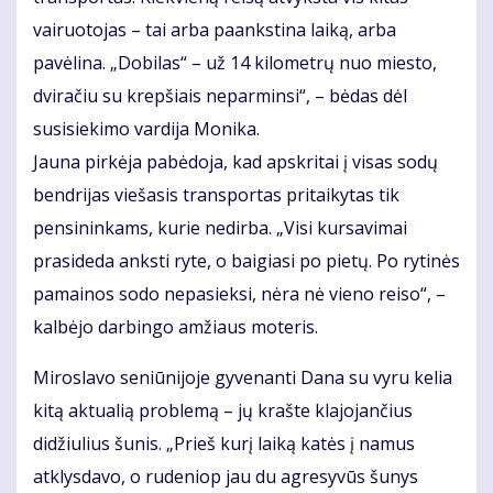
vairuotojas – tai arba paankstina laiką, arba
pavėlina. „Dobilas“ – už 14 kilometrų nuo miesto,
dviračiu su krepšiais neparminsi“, – bėdas dėl
susisiekimo vardija Monika.
Jauna pirkėja pabėdoja, kad apskritai į visas sodų
bendrijas viešasis transportas pritaikytas tik
pensininkams, kurie nedirba. „Visi kursavimai
prasideda anksti ryte, o baigiasi po pietų. Po rytinės
pamainos sodo nepasieksi, nėra nė vieno reiso“, –
kalbėjo darbingo amžiaus moteris.
Miroslavo seniūnijoje gyvenanti Dana su vyru kelia
kitą aktualią problemą – jų krašte klajojančius
didžiulius šunis. „Prieš kurį laiką katės į namus
atklysdavo, o rudeniop jau du agresyvūs šunys