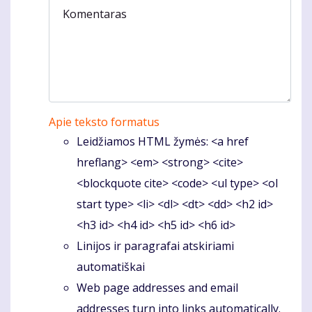
Komentaras
Apie teksto formatus
Leidžiamos HTML žymės: <a href
hreflang> <em> <strong> <cite>
<blockquote cite> <code> <ul type> <ol
start type> <li> <dl> <dt> <dd> <h2 id>
<h3 id> <h4 id> <h5 id> <h6 id>
Linijos ir paragrafai atskiriami
automatiškai
Web page addresses and email
addresses turn into links automatically.