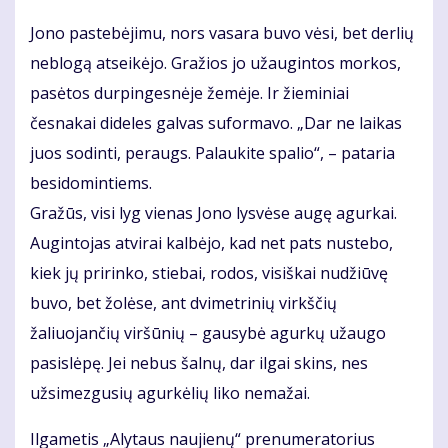
Jono pastebėjimu, nors vasara buvo vėsi, bet derlių
neblogą atseikėjo. Gražios jo užaugintos morkos,
pasėtos durpingesnėje žemėje. Ir žieminiai
česnakai dideles galvas suformavo. „Dar ne laikas
juos sodinti, peraugs. Palaukite spalio“, – pataria
besidomintiems.
Gražūs, visi lyg vienas Jono lysvėse augę agurkai.
Augintojas atvirai kalbėjo, kad net pats nustebo,
kiek jų pririnko, stiebai, rodos, visiškai nudžiūvę
buvo, bet žolėse, ant dvimetrinių virkščių
žaliuojančių viršūnių – gausybė agurkų užaugo
pasislėpę. Jei nebus šalnų, dar ilgai skins, nes
užsimezgusių agurkėlių liko nemažai.
Ilgametis „Alytaus naujienų“ prenumeratorius