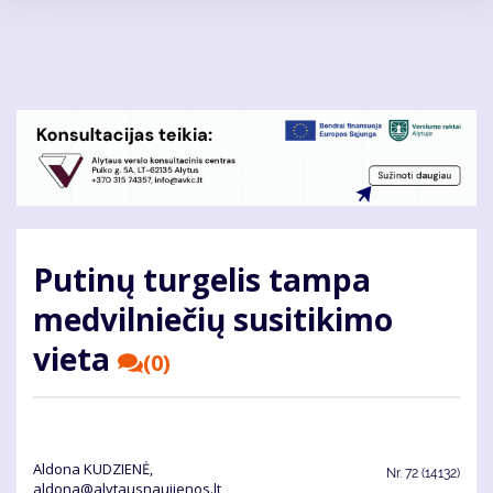
Pereiti
į
pagrindinį
turinį
Putinų turgelis tampa
medvilniečių susitikimo
vieta
(0)
Aldona KUDZIENĖ,
Nr.
72 (14132)
aldona@alytausnaujienos.lt