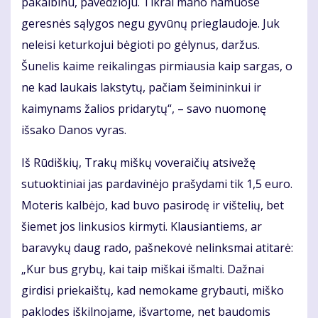
pakalbinu, pavedžioju. Tikrai mano namuose
geresnės sąlygos negu gyvūnų prieglaudoje. Juk
neleisi keturkojui bėgioti po gėlynus, daržus.
Šunelis kaime reikalingas pirmiausia kaip sargas, o
ne kad laukais lakstytų, pačiam šeimininkui ir
kaimynams žalios pridarytų“, – savo nuomonę
išsako Danos vyras.
Iš Rūdiškių, Trakų miškų voveraičių atsivežę
sutuoktiniai jas pardavinėjo prašydami tik 1,5 euro.
Moteris kalbėjo, kad buvo pasirodę ir vištelių, bet
šiemet jos linkusios kirmyti. Klausiantiems, ar
baravykų daug rado, pašnekovė nelinksmai atitarė:
„Kur bus grybų, kai taip miškai išmalti. Dažnai
girdisi priekaištų, kad nemokame grybauti, miško
paklodes iškilnojame, išvartome, net baudomis