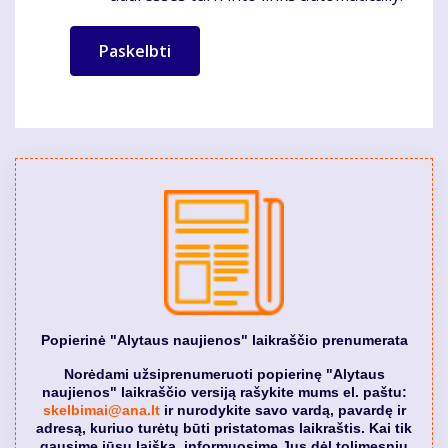
Popierinė "Alytaus naujienos" laikraščio prenumerata
Norėdami užsiprenumeruoti popierinę "Alytaus
naujienos" laikraščio versiją rašykite mums el. paštu:
skelbimai@ana.lt
ir nurodykite savo vardą, pavardę ir
adresą, kuriuo turėtų būti pristatomas laikraštis. Kai tik
gausime jūsų laišką, informuosime Jus dėl tolimesnių