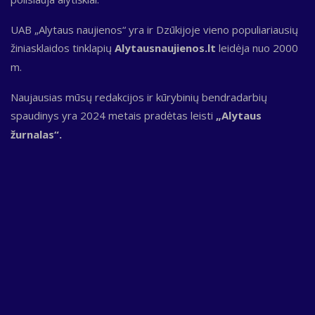
UAB „Alytaus naujienos“ yra ir Dzūkijoje vieno populiariausių
žiniasklaidos tinklapių
Alytausnaujienos.lt
leidėja nuo 2000
m.
Naujausias mūsų redakcijos ir kūrybinių bendradarbių
spaudinys yra 2024 metais pradėtas leisti
„Alytaus
žurnalas“.