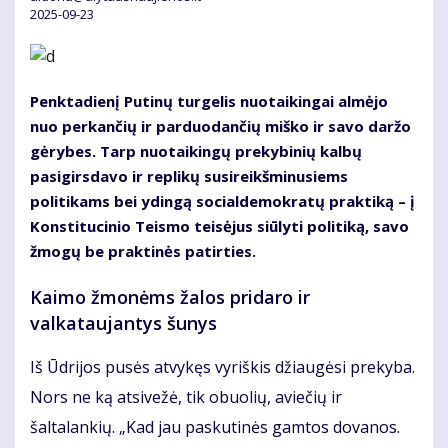
2025-09-23
Penktadienį Putinų turgelis nuotaikingai almėjo
nuo perkančių ir parduodančių miško ir savo daržo
gėrybes. Tarp nuotaikingų prekybinių kalbų
pasigirsdavo ir replikų susireikšminusiems
politikams bei ydingą socialdemokratų praktiką – į
Konstitucinio Teismo teisėjus siūlyti politiką, savo
žmogų be praktinės patirties.
Kaimo žmonėms žalos pridaro ir
valkataujantys šunys
Iš Ūdrijos pusės atvykęs vyriškis džiaugėsi prekyba.
Nors ne ką atsivežė, tik obuolių, aviečių ir
šaltalankių. „Kad jau paskutinės gamtos dovanos.