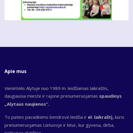
Apie mus
Vienintelis Alytuje nuo 1989 m. leidžiamas laikraštis,
daugiausia mieste ir rajone prenumeruojamas
spaudinys
„Alytaus naujienos“.
To paties pavadinimo bendrovė leidžia ir
el. laikraštį,
kuris
prenumeruojamas Lietuvoje ir kitur, kur gyvena, dirba,
poilsiauja alytiškiai.