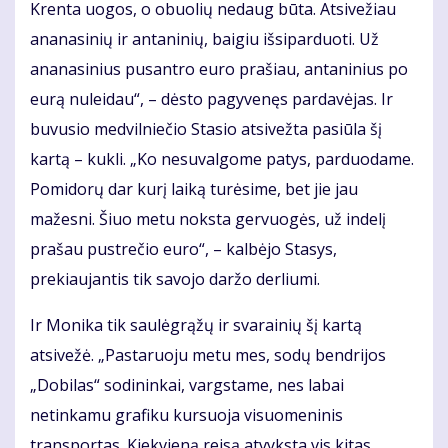
Krenta uogos, o obuolių nedaug būta. Atsivežiau
ananasinių ir antaninių, baigiu išsiparduoti. Už
ananasinius pusantro euro prašiau, antaninius po
eurą nuleidau“, – dėsto pagyvenęs pardavėjas. Ir
buvusio medvilniečio Stasio atsivežta pasiūla šį
kartą – kukli. „Ko nesuvalgome patys, parduodame.
Pomidorų dar kurį laiką turėsime, bet jie jau
mažesni. Šiuo metu noksta gervuogės, už indelį
prašau pustrečio euro“, – kalbėjo Stasys,
prekiaujantis tik savojo daržo derliumi.
Ir Monika tik saulėgrąžų ir svarainių šį kartą
atsivežė. „Pastaruoju metu mes, sodų bendrijos
„Dobilas“ sodininkai, vargstame, nes labai
netinkamu grafiku kursuoja visuomeninis
transportas. Kiekvieną reisą atvyksta vis kitas