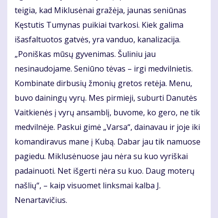
teigia, kad Miklusėnai gražėja, jaunas seniūnas
Kęstutis Tumynas puikiai tvarkosi. Kiek galima
išasfaltuotos gatvės, yra vanduo, kanalizacija.
„Poniškas mūsų gyvenimas. Šuliniu jau
nesinaudojame. Seniūno tėvas – irgi medvilnietis.
Kombinate dirbusių žmonių gretos retėja. Menu,
buvo dainingų vyrų. Mes pirmieji, suburti Danutės
Vaitkienės į vyrų ansamblį, buvome, ko gero, ne tik
medvilnėje. Paskui gimė „Varsa“, dainavau ir joje iki
komandiravus mane į Kubą. Dabar jau tik namuose
pagiedu. Miklusėnuose jau nėra su kuo vyriškai
padainuoti. Net išgerti nėra su kuo. Daug moterų
našlių“, – kaip visuomet linksmai kalba J.
Nenartavičius.