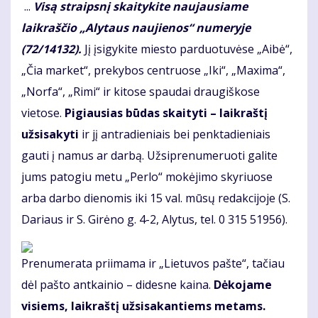
...
Visą straipsnį skaitykite naujausiame
laikraščio „Alytaus naujienos“ numeryje
(72/14132).
Jį įsigykite miesto parduotuvėse „Aibė“,
„Čia market“, prekybos centruose „Iki“, „Maxima“,
„Norfa“, „Rimi“ ir kitose spaudai draugiškose
vietose.
Pigiausias būdas skaityti – laikraštį
užsisakyti
ir jį antradieniais bei penktadieniais
gauti į namus ar darbą. Užsiprenumeruoti galite
jums patogiu metu „Perlo“ mokėjimo skyriuose
arba darbo dienomis iki 15 val. mūsų redakcijoje (S.
Dariaus ir S. Girėno g. 4-2, Alytus, tel. 0 315 51956).
Prenumerata priimama ir „Lietuvos pašte“, tačiau
dėl pašto antkainio – didesne kaina.
Dėkojame
visiems, laikraštį užsisakantiems metams.