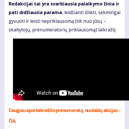
Redakcijai tai yra svarbiausia palaikymo žinia ir
pati didžiausia parama
, leidžianti išlikti, sėkmingai
gyvuoti ir leisti nepriklausomą (tik nuo jūsų –
skaitytojų, prenumeratorių priklausomą) laikraštį.
Daugiau apie laikraščio prenumeratą, nuolaidų akcijas –
ČIA.