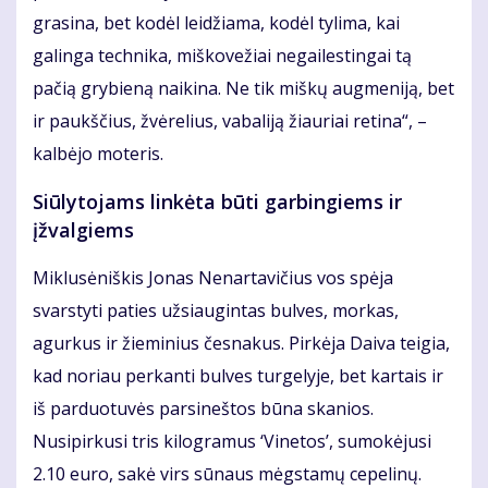
grasina, bet kodėl leidžiama, kodėl tylima, kai
galinga technika, miškovežiai negailestingai tą
pačią grybieną naikina. Ne tik miškų augmeniją, bet
ir paukščius, žvėrelius, vabaliją žiauriai retina“, –
kalbėjo moteris.
Siūlytojams linkėta būti garbingiems ir
įžvalgiems
Miklusėniškis Jonas Nenartavičius vos spėja
svarstyti paties užsiaugintas bulves, morkas,
agurkus ir žieminius česnakus. Pirkėja Daiva teigia,
kad noriau perkanti bulves turgelyje, bet kartais ir
iš parduotuvės parsineštos būna skanios.
Nusipirkusi tris kilogramus ‘Vinetos’, sumokėjusi
2.10 euro, sakė virs sūnaus mėgstamų cepelinų.