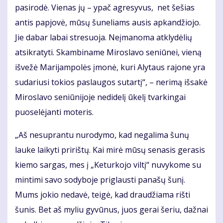
pasirodė. Vienas jų – ypač agresyvus, net šešias
antis papjovė, mūsų šuneliams ausis apkandžiojo.
Jie dabar labai stresuoja. Neįmanoma atklydėlių
atsikratyti. Skambiname Miroslavo seniūnei, vieną
išvežė Marijampolės įmonė, kuri Alytaus rajone yra
sudariusi tokios paslaugos sutartį“, – nerimą išsakė
Miroslavo seniūnijoje nedidelį ūkelį tvarkingai
puoselėjanti moteris.
„Aš nesuprantu nurodymo, kad negalima šunų
lauke laikyti pririštų. Kai mirė mūsų senasis gerasis
kiemo sargas, mes į „Keturkojo viltį“ nuvykome su
mintimi savo sodyboje priglausti panašų šunį.
Mums jokio nedavė, teigė, kad draudžiama rišti
šunis. Bet aš myliu gyvūnus, juos gerai šeriu, dažnai