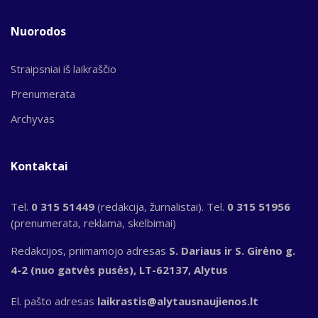
Nuorodos
Straipsniai iš laikraščio
Prenumerata
Archyvas
Kontaktai
Tel.
0 315 51449
(redakcija, žurnalistai). Tel.
0 315 51956
(prenumerata, reklama, skelbimai)
Redakcijos, priimamojo adresas
S. Dariaus ir S. Girėno g.
4-2 (nuo gatvės pusės), LT-62137, Alytus
El. pašto adresas
laikrastis@alytausnaujienos.lt