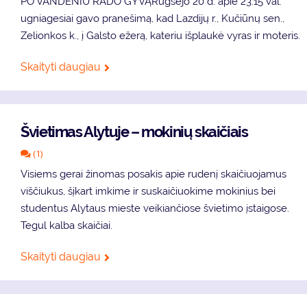
PO VANDENIU RADO GYVĄRugsėjo 20 d. apie 23.15 val.
ugniagesiai gavo pranešimą, kad Lazdijų r., Kučiūnų sen.,
Zelionkos k., į Galsto ežerą, kateriu išplaukė vyras ir moteris.
Skaityti daugiau
Švietimas Alytuje – mokinių skaičiais
(1)
Visiems gerai žinomas posakis apie rudenį skaičiuojamus
viščiukus, šįkart imkime ir suskaičiuokime mokinius bei
studentus Alytaus mieste veikiančiose švietimo įstaigose.
Tegul kalba skaičiai.
Skaityti daugiau