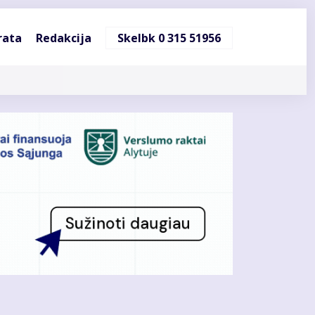
ndinė
rata
Redakcija
Skelbk 0 315 51956
cija