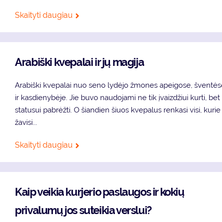
Skaityti daugiau
Arabiški kvepalai ir jų magija
Arabiški kvepalai nuo seno lydėjo žmones apeigose, šventė
ir kasdienybėje. Jie buvo naudojami ne tik įvaizdžiui kurti, bet 
statusui pabrėžti. O šiandien šiuos kvepalus renkasi visi, kurie
žavisi...
Skaityti daugiau
Kaip veikia kurjerio paslaugos ir kokių
privalumų jos suteikia verslui?