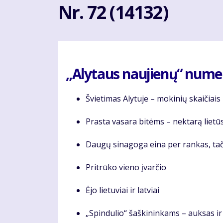
Nr. 72 (14132)
„Alytaus naujienų“ numery
Švietimas Alytuje – mokinių skaičiais
Prasta vasara bitėms – nektarą lietū
Daugų sinagoga eina per rankas, ta
Pritrūko vieno įvarčio
Ėjo lietuviai ir latviai
„Spindulio“ šaškininkams – auksas i