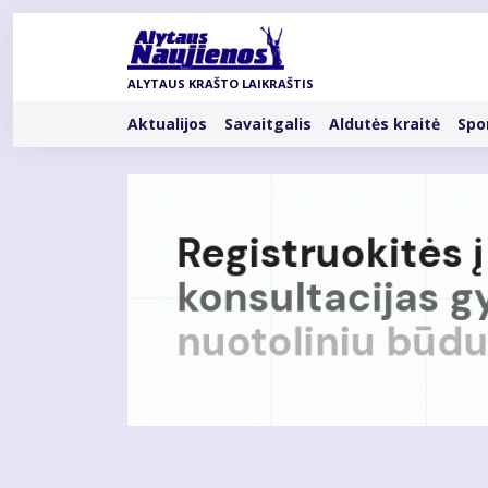
Pereiti
į
pagrindinį
ALYTAUS KRAŠTO LAIKRAŠTIS
turinį
Rubrikos
Aktualijos
Savaitgalis
Aldutės kraitė
Spo