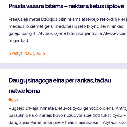
Prasta vasara bitėms – nektarą lietūs išplovė
Praėjusieji metai Dzūkijos bitininkams atseikėjo rekordinį kiek
medaus, o šiemet geru medunešiu reto bityno šeimininkas
galėjo pasigirti. Alytaus rajone bitininkaujanti Zita Aleškevičie
teigia, kad...
Skaityti daugiau
Daugų sinagoga eina per rankas, tačiau
netvarkoma
(2)
Rugsėjo 23-iąją, minėta Lietuvos žydų genocido diena. Antro
pasaulinio karo metais buvo nužudyta apie 200 tūkst. žydų –
daugiausia Paneriuose prie Vilniaus, Šiauliuose ir Alytaus kraš