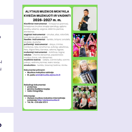
o
ių
ų
o