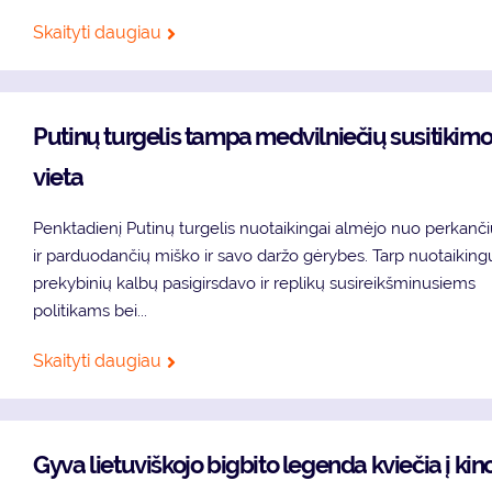
Skaityti daugiau
Putinų turgelis tampa medvilniečių susitikim
vieta
Penktadienį Putinų turgelis nuotaikingai almėjo nuo perkanč
ir parduodančių miško ir savo daržo gėrybes. Tarp nuotaiking
prekybinių kalbų pasigirsdavo ir replikų susireikšminusiems
politikams bei...
Skaityti daugiau
Gyva lietuviškojo bigbito legenda kviečia į kin