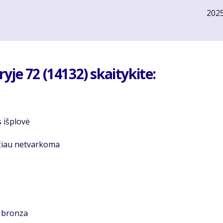
202
je 72 (14132) skaitykite:
s išplovė
čiau netvarkoma
r bronza