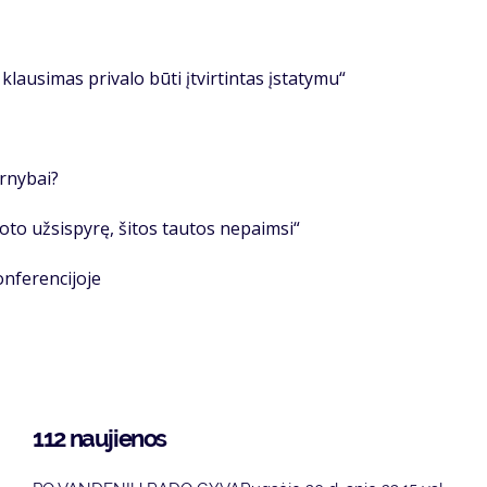
klausimas privalo būti įtvirtintas įstatymu“
rnybai?
roto užsispyrę, šitos tautos nepaimsi“
onferencijoje
112 naujienos