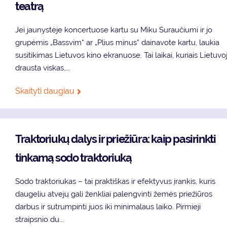
teatrą
Jei jaunystėje koncertuose kartu su Miku Suraučiumi ir jo
grupėmis „Bassvim“ ar „Plius minus“ dainavote kartu, laukia
susitikimas Lietuvos kino ekranuose. Tai laikai, kuriais Lietuvo
drausta viskas,...
Skaityti daugiau
Traktoriukų dalys ir priežiūra: kaip pasirinkti
tinkamą sodo traktoriuką
Sodo traktoriukas – tai praktiškas ir efektyvus įrankis, kuris
daugeliu atvejų gali ženkliai palengvinti žemės priežiūros
darbus ir sutrumpinti juos iki minimalaus laiko. Pirmieji
straipsnio du...