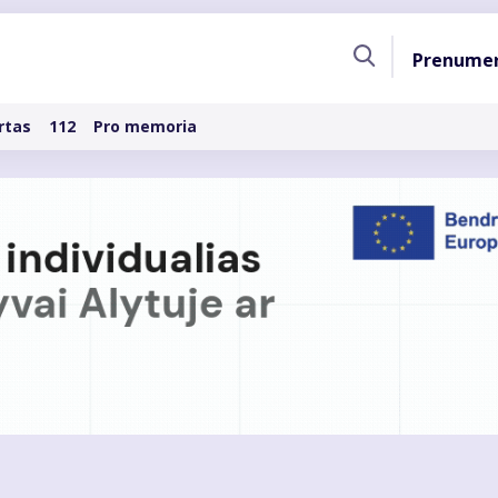
Pagri
Prenume
naviga
rtas
112
Pro memoria