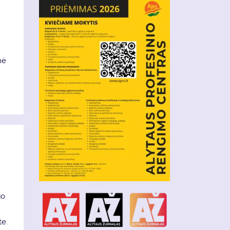
į
nė
jo
te.