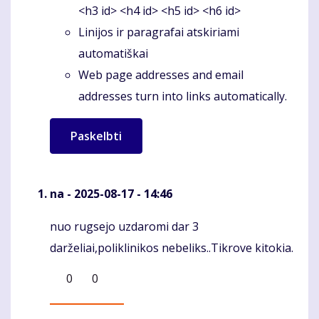
<h3 id> <h4 id> <h5 id> <h6 id>
Linijos ir paragrafai atskiriami
automatiškai
Web page addresses and email
addresses turn into links automatically.
na
- 2025-08-17 - 14:46
nuo rugsejo uzdaromi dar 3
Komentaras
darželiai,poliklinikos nebeliks..Tikrove kitokia.
0
0