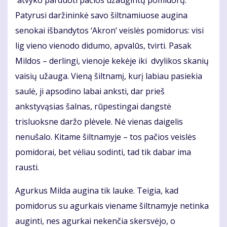
atvyko parduoti pačios užaugintų pomidorų.
Patyrusi daržininkė savo šiltnamiuose augina
senokai išbandytos ‘Akron‘ veislės pomidorus: visi
lig vieno vienodo didumo, apvalūs, tvirti. Pasak
Mildos – derlingi, vienoje kekėje iki dvylikos skanių
vaisių užauga. Vieną šiltnamį, kurį labiau pasiekia
saulė, ji apsodino labai anksti, dar prieš
ankstyvąsias šalnas, rūpestingai dangstė
trisluoksne daržo plėvele. Nė vienas daigelis
nenušalo. Kitame šiltnamyje – tos pačios veislės
pomidorai, bet vėliau sodinti, tad tik dabar ima
rausti.
Agurkus Milda augina tik lauke. Teigia, kad
pomidorus su agurkais viename šiltnamyje netinka
auginti, nes agurkai nekenčia skersvėjo, o