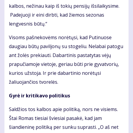
kalbos, nežinau kaip iš tokių pensijų išsilaikysime.
Padejuoji ir eini dirbti, kad žiemos sezonas
lengvesnis būtų.“
Visoms pašnekovėms norėtųsi, kad Putinuose
daugiau būtų paviljonų su stogeliu. Nelabai patogu
ant žolės prekiauti. Dabartinis pastatytas vėjų
prapučiamoje vietoje, geriau būti prie gyvatvorių,
kurios užstoja. Ir prie dabartinio norėtųsi
žaliuojančios tvorelės.
Gyrė ir kritikavo politikus
Saldžios tos kalbos apie politiką, nors ne visiems.
Štai Romas tiesiai šviesiai pasakė, kad jam
šiandieninę politiką per sunku suprasti. „O aš net