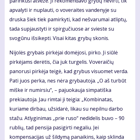
parinkusi atvežė. Ji rekomendavo grybų nevirti, tik
apvalyti ir nuplauti, o voveraites vandenyje su
druska šiek tiek pamirkyti, kad nešvarumai atliptų,
tada supjaustyti ir spirgučiuose ar svieste su
svogūnu išsikepti. Visai kitas grybų skonis.
Nijolės grybais pirkėjai domėjosi, pirko. Ji siūlė
pirkėjams derėtis, čia juk turgelis. Voveraičių
panorusi pirkėja teigė, kad grybus visuomet verda.
Pati juos perka, nes nėra grybautoja. „O aš turbūt
miške ir numirsiu“, – pajuokauja simpatiška
prekiautoja. Jau rimtai ji teigia: „Kombinatas,
kuriame dirbau, užsidarė, likau su nepilnu darbo
stažu. Atlyginimas „prie ruso“ nedidelis buvo – 90
rublių, tad pensija pasigirti negaliu. Jei
kompensacijas už šildymą panaikins, kaip sklinda