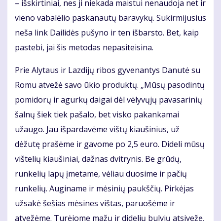
– išskirtiniai, nes ji niekada maistui nenaudoja net ir
vieno vabalėlio paskanautų baravykų. Sukirmijusius
neša link Dailidės pušyno ir ten išbarsto. Bet, kaip
pastebi, jai šis metodas nepasiteisina.
Prie Alytaus ir Lazdijų ribos gyvenantys Danutė su
Romu atvežė savo ūkio produktų. „Mūsų pasodintų
pomidorų ir agurkų daigai dėl vėlyvųjų pavasarinių
šalnų šiek tiek pašalo, bet visko pakankamai
užaugo. Jau išpardavėme vištų kiaušinius, už
dėžutę prašėme ir gavome po 2,5 euro. Dideli mūsų
vištelių kiaušiniai, dažnas dvitrynis. Be grūdų,
runkelių lapų įmetame, vėliau duosime ir pačių
runkelių. Auginame ir mėsinių paukščių. Pirkėjas
užsakė šešias mėsines vištas, paruošėme ir
atvežėme. Turėjome mažų ir didelių bulvių atsivežę,