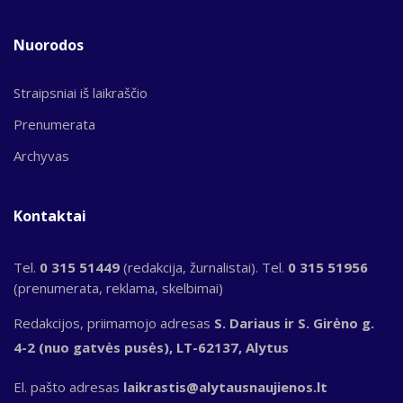
Nuorodos
Straipsniai iš laikraščio
Prenumerata
Archyvas
Kontaktai
Tel.
0 315 51449
(redakcija, žurnalistai). Tel.
0 315 51956
(prenumerata, reklama, skelbimai)
Redakcijos, priimamojo adresas
S. Dariaus ir S. Girėno g.
4-2 (nuo gatvės pusės), LT-62137, Alytus
El. pašto adresas
laikrastis@alytausnaujienos.lt