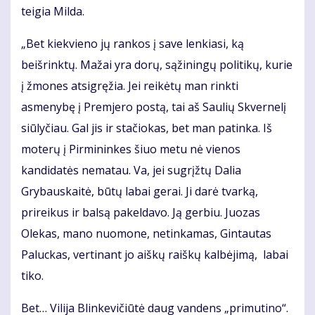
teigia Milda.
„Bet kiekvieno jų rankos į save lenkiasi, ką
beišrinktų. Mažai yra dorų, sąžiningų politikų, kurie
į žmones atsigręžia. Jei reikėtų man rinkti
asmenybę į Premjero postą, tai aš Saulių Skvernelį
siūlyčiau. Gal jis ir stačiokas, bet man patinka. Iš
moterų į Pirmininkes šiuo metu nė vienos
kandidatės nematau. Va, jei sugrįžtų Dalia
Grybauskaitė, būtų labai gerai. Ji darė tvarką,
prireikus ir balsą pakeldavo. Ją gerbiu. Juozas
Olekas, mano nuomone, netinkamas, Gintautas
Paluckas, vertinant jo aiškų raiškų kalbėjimą, labai
tiko.
Bet… Vilija Blinkevičiūtė daug vandens „primutino“.