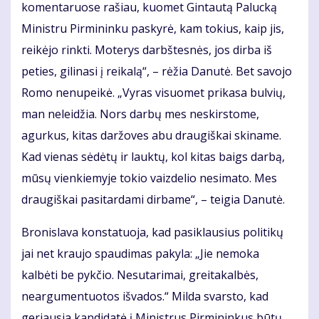
komentaruose rašiau, kuomet Gintautą Palucką
Ministru Pirmininku paskyrė, kam tokius, kaip jis,
reikėjo rinkti. Moterys darbštesnės, jos dirba iš
peties, gilinasi į reikalą“, – rėžia Danutė. Bet savojo
Romo nenupeikė. „Vyras visuomet prikasa bulvių,
man neleidžia. Nors darbų mes neskirstome,
agurkus, kitas daržoves abu draugiškai skiname.
Kad vienas sėdėtų ir lauktų, kol kitas baigs darbą,
mūsų vienkiemyje tokio vaizdelio nesimato. Mes
draugiškai pasitardami dirbame“, – teigia Danutė.
Bronislava konstatuoja, kad pasiklausius politikų
jai net kraujo spaudimas pakyla: „Jie nemoka
kalbėti be pykčio. Nesutarimai, greitakalbės,
neargumentuotos išvados.“ Milda svarsto, kad
geriausia kandidatė į Ministrus Pirmininkus būtų