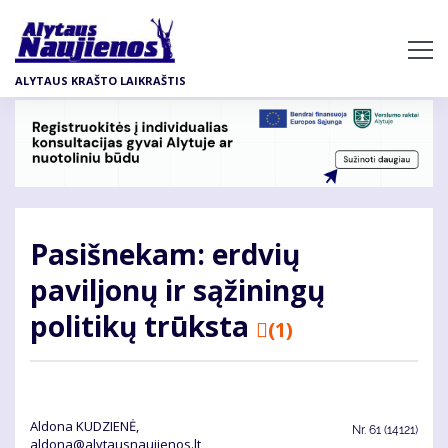
Pereiti
į
pagrindinį
ALYTAUS KRAŠTO LAIKRAŠTIS
turinį
Pasišnekam: erdvių
paviljonų ir sąžiningų
politikų trūksta
(1)
Aldona KUDZIENĖ,
Nr.
61 (14121)
aldona@alytausnaujienos.lt