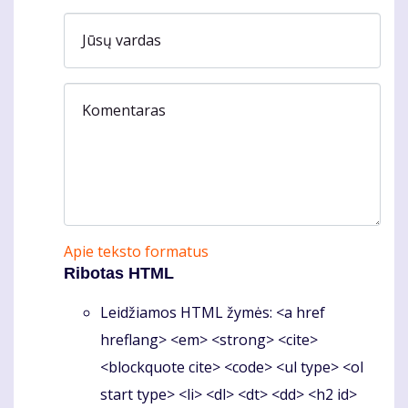
Jūsų vardas
Komentaras
Apie teksto formatus
Ribotas HTML
Leidžiamos HTML žymės: <a href
hreflang> <em> <strong> <cite>
<blockquote cite> <code> <ul type> <ol
start type> <li> <dl> <dt> <dd> <h2 id>