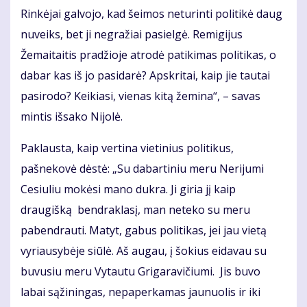
Rinkėjai galvojo, kad šeimos neturinti politikė daug
nuveiks, bet ji negražiai pasielgė. Remigijus
Žemaitaitis pradžioje atrodė patikimas politikas, o
dabar kas iš jo pasidarė? Apskritai, kaip jie tautai
pasirodo? Keikiasi, vienas kitą žemina“, – savas
mintis išsako Nijolė.
Paklausta, kaip vertina vietinius politikus,
pašnekovė dėstė: „Su dabartiniu meru Nerijumi
Cesiuliu mokėsi mano dukra. Ji giria jį kaip
draugišką bendraklasį, man neteko su meru
pabendrauti. Matyt, gabus politikas, jei jau vietą
vyriausybėje siūlė. Aš augau, į šokius eidavau su
buvusiu meru Vytautu Grigaravičiumi. Jis buvo
labai sąžiningas, nepaperkamas jaunuolis ir iki