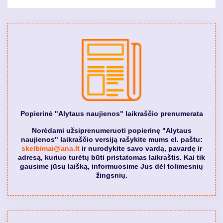
Popierinė "Alytaus naujienos" laikraščio prenumerata
Norėdami užsiprenumeruoti popierinę "Alytaus
naujienos" laikraščio versiją rašykite mums el. paštu:
skelbimai@ana.lt
ir nurodykite savo vardą, pavardę ir
adresą, kuriuo turėtų būti pristatomas laikraštis. Kai tik
gausime jūsų laišką, informuosime Jus dėl tolimesnių
žingsnių.