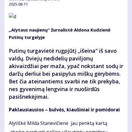
2025-08-11
„Alytaus naujienų“ žurnalistė Aldona Kudzienė
Putinų turgelyje
Putinų turgavietė rugpjūtį „išeina“ iš savo
valdų. Dviejų nedidelių paviljonų
akivaizdžiai per maža, ypač nokstant sodų ir
daržų derliui bei pasipylus miškų gėrybėms.
Bet čia ateinantiems svarbi ne tik prekyba,
nes gyvenimą lengvina ir nuoširdūs
pasišnekėjimai.
Paklausiausios – bulvės, kiaušiniai ir pomidorai
Alytiškė Milda Stanevičienė jau penktą kartą