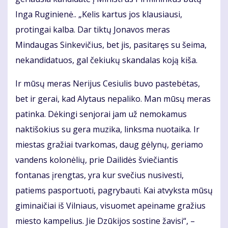
Inga Ruginienė.. „Kelis kartus jos klausiausi,
protingai kalba. Dar tiktų Jonavos meras
Mindaugas Sinkevičius, bet jis, pasitaręs su šeima,
nekandidatuos, gal čekiukų skandalas koją kiša.
Ir mūsų meras Nerijus Cesiulis buvo pastebėtas,
bet ir gerai, kad Alytaus nepaliko. Man mūsų meras
patinka. Dėkingi senjorai jam už nemokamus
naktišokius su gera muzika, linksma nuotaika. Ir
miestas gražiai tvarkomas, daug gėlynų, geriamo
vandens kolonėlių, prie Dailidės šviečiantis
fontanas įrengtas, yra kur svečius nusivesti,
patiems pasportuoti, pagrybauti. Kai atvyksta mūsų
giminaičiai iš Vilniaus, visuomet apeiname gražius
miesto kampelius. Jie Dzūkijos sostine žavisi“, –