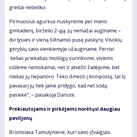
greitai nebeliko.
Pirmuosius agurkus nuskynėme per mano
gimtadienį, birželio 2-ąją. Jų nemažai auginame –
dvi lysves ir vieną šiltnamio pusę paskyrę. Visokių
gėrybių savo vienkiemyje užauginame. Pernai
kelias priekabas moliūgų surinkome, visiems
siūlėme nemokamai, net ir atvežti žadėjome, bet
niekas jų nepanoro. Teko išmesti į kompostą, tai šį
pavasarį jų tiek jame pridygo, kad net sodą
pasiekė“, – pasakoja Danutė.
Prekiautojams ir pirkėjams norėtųsi daugiau
paviljonų
Bronislava Tamulynienė, kuri savo įžvalgiais