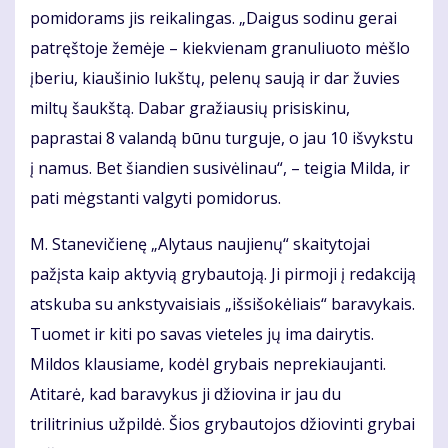
pomidorams jis reikalingas. „Daigus sodinu gerai
patręštoje žemėje – kiekvienam granuliuoto mėšlo
įberiu, kiaušinio lukštų, pelenų saują ir dar žuvies
miltų šaukštą. Dabar gražiausių prisiskinu,
paprastai 8 valandą būnu turguje, o jau 10 išvykstu
į namus. Bet šiandien susivėlinau“, – teigia Milda, ir
pati mėgstanti valgyti pomidorus.
M. Stanevičienę „Alytaus naujienų“ skaitytojai
pažįsta kaip aktyvią grybautoją. Ji pirmoji į redakciją
atskuba su ankstyvaisiais „išsišokėliais“ baravykais.
Tuomet ir kiti po savas vieteles jų ima dairytis.
Mildos klausiame, kodėl grybais neprekiaujanti.
Atitarė, kad baravykus ji džiovina ir jau du
trilitrinius užpildė. Šios grybautojos džiovinti grybai