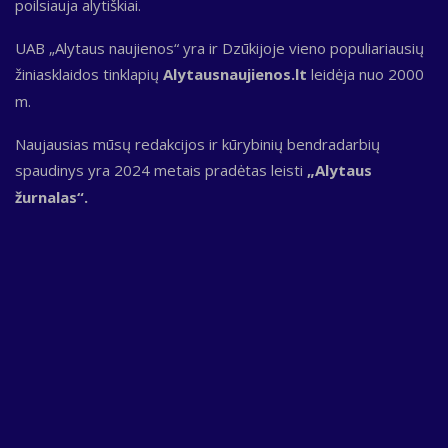
poilsiauja alytiškiai.
UAB „Alytaus naujienos“ yra ir Dzūkijoje vieno populiariausių
žiniasklaidos tinklapių
Alytausnaujienos.lt
leidėja nuo 2000
m.
Naujausias mūsų redakcijos ir kūrybinių bendradarbių
spaudinys yra 2024 metais pradėtas leisti
„Alytaus
žurnalas“.