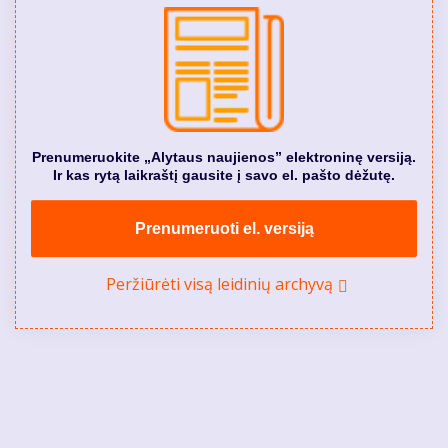
Prenumeruokite „Alytaus naujienos” elektroninę versiją.
Ir kas rytą laikraštį gausite į savo el. pašto dėžutę.
Prenumeruoti el. versiją
Peržiūrėti visą leidinių archyvą