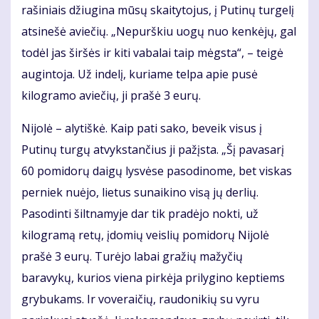
rašiniais džiugina mūsų skaitytojus, į Putinų turgelį
atsinešė aviečių. „Nepurškiu uogų nuo kenkėjų, gal
todėl jas širšės ir kiti vabalai taip mėgsta“, – teigė
augintoja. Už indelį, kuriame telpa apie pusė
kilogramo aviečių, ji prašė 3 eurų.
Nijolė – alytiškė. Kaip pati sako, beveik visus į
Putinų turgų atvykstančius ji pažįsta. „Šį pavasarį
60 pomidorų daigų lysvėse pasodinome, bet viskas
perniek nuėjo, lietus sunaikino visą jų derlių.
Pasodinti šiltnamyje dar tik pradėjo nokti, už
kilogramą retų, įdomių veislių pomidorų Nijolė
prašė 3 eurų. Turėjo labai gražių mažyčių
baravykų, kurios viena pirkėja prilygino keptiems
grybukams. Ir voveraičių, raudonikių su vyru