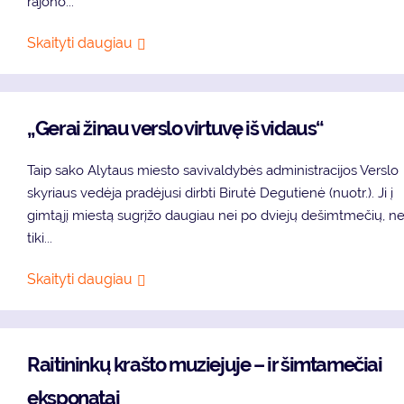
rajono...
Skaityti daugiau
„Gerai žinau verslo virtuvę iš vidaus“
Taip sako Alytaus miesto savivaldybės administracijos Verslo
skyriaus vedėja pradėjusi dirbti Birutė Degutienė (nuotr.). Ji į
gimtąjį miestą sugrįžo daugiau nei po dviejų dešimtmečių, n
tiki...
Skaityti daugiau
Raitininkų krašto muziejuje – ir šimtamečiai
eksponatai