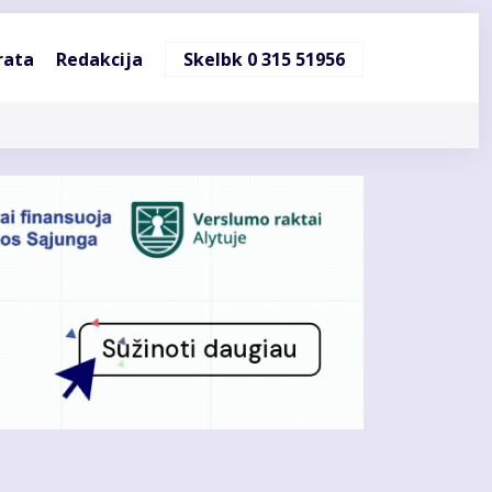
ndinė
rata
Redakcija
Skelbk 0 315 51956
cija