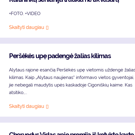
+FOTO. +VIDEO
Skaityti daugiau
Peršėkės upę padengė žalias kilimas
Alytaus rajone esančią Peršėkės upę vietomis uždengė žalia
kilimas. Kaip „Alytaus naujienas“ informavo vietos gyventojai,
jie nebegali maudytis upės kaskadoje Cigoniškių kaime. Kas
atsitiko,...
Skaityti daugiau
Chorvedys Vidas apie premiją iš ketvirto karto 