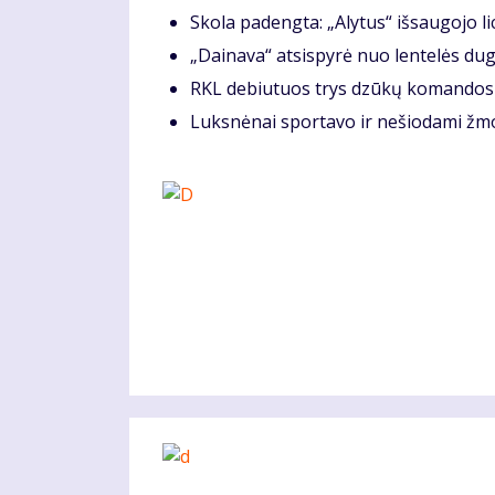
Skola padengta: „Alytus“ išsaugojo l
„Dainava“ atsispyrė nuo lentelės du
RKL debiutuos trys dzūkų komandos
Luksnėnai sportavo ir nešiodami ž