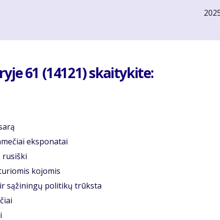
202
je 61 (14121) skaitykite:
asarą
mtamečiai eksponatai
 rusiški
eturiomis kojomis
ir sąžiningų politikų trūksta
čiai
i