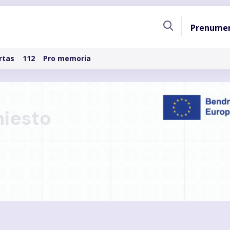
Pagri
Prenume
naviga
rtas
112
Pro memoria