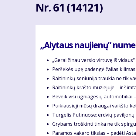
Nr. 61 (14121)
„Alytaus naujienų“ numery
„Gerai žinau verslo virtuvę iš vidaus“
Peršėkės upę padengė žalias kilimas
Raitininkų seniūnija traukia ne tik v
Raitininkų krašto muziejuje – ir ši
Beveik visi ugniagesių automobiliai –
Puikiausieji mūsų draugai vaikšto k
Turgelis Putinuose: erdvių paviljonų 
Grybams troškinti tinka ne tik spirgu
Paramos vakaro tikslas – padėti Asta