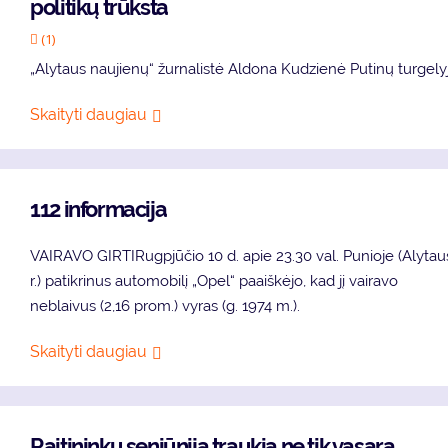
politikų trūksta
(1)
„Alytaus naujienų“ žurnalistė Aldona Kudzienė Putinų turgely
Skaityti daugiau
112 informacija
VAIRAVO GIRTIRugpjūčio 10 d. apie 23.30 val. Punioje (Alytau
r.) patikrinus automobilį „Opel“ paaiškėjo, kad jį vairavo
neblaivus (2,16 prom.) vyras (g. 1974 m.).
Skaityti daugiau
Raitininkų seniūnija traukia ne tik vasarą