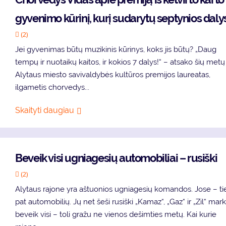
gyvenimo kūrinį, kurį sudarytų septynios daly
(2)
Jei gyvenimas būtų muzikinis kūrinys, koks jis būtų? „Daug
tempų ir nuotaikų kaitos, ir kokios 7 dalys!“ – atsako šių metų
Alytaus miesto savivaldybės kultūros premijos laureatas,
ilgametis chorvedys...
Skaityti daugiau
Beveik visi ugniagesių automobiliai – rusiški
(2)
Alytaus rajone yra aštuonios ugniagesių komandos. Jose – ti
pat automobilių. Jų net šeši rusiški „Kamaz“, „Gaz“ ir „Zil“ mark
beveik visi – toli gražu ne vienos dešimties metų. Kai kurie