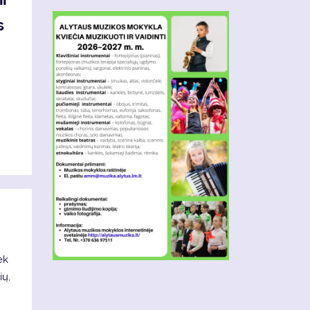
s
ek
ių,