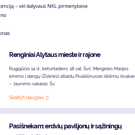
icenciją – vėl dalyvaus NKL pirmenybėse
gno
monas
Renginiai Alytaus mieste ir rajone
Rugpjūčio 14 d., ketvirtadienį: 18 val. Švč. Mergelės Marijos
ėmimo į dangų (Žolinės) atlaidų Pivašiūnuose iškilmių išvaka
– Jaunimo vakaras, Šv.
Skaityti daugiau
Pasišnekam: erdvių paviljonų ir sąžiningų