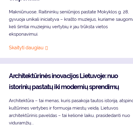
Makniūnuose, Raitininkų seniūnijos pastate Mokyklos g. 28,
gyvuoja unikali iniciatyva – krašto muziejus, kuriame saugom
keli šimtai muziejinių vertybių ir jau trūksta vietos
eksponavimui.
Skaityti daugiau
Architektūrinės inovacijos Lietuvoje: nuo
istorinių pastatų iki modernių sprendimų
Architektūra – tai menas, kuris pasakoja tautos istoriją, atspin
kultūrines vertybes ir formuoja miestų veidą. Lietuvos
architektūrinis paveldas – tai kelionė laiku, prasidedanti nuo
viduramžių...