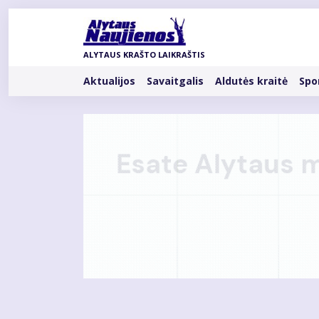
Pereiti
į
pagrindinį
ALYTAUS KRAŠTO LAIKRAŠTIS
turinį
Rubrikos
Aktualijos
Savaitgalis
Aldutės kraitė
Spo