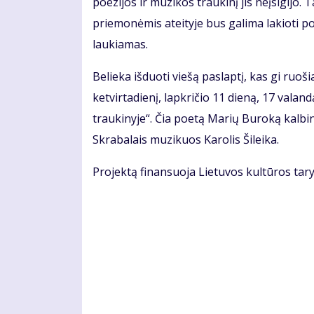
poezijos ir muzikos traukinį jis neįsigijo.
priemonėmis ateityje bus galima lakioti po
laukiamas.
Belieka išduoti viešą paslaptį, kas gi ruošia
ketvirtadienį, lapkričio 11 dieną, 17 valand
traukinyje“. Čia poetą Marių Buroką kalbin
Skrabalais muzikuos Karolis Šileika.
Projektą finansuoja Lietuvos kultūros tary