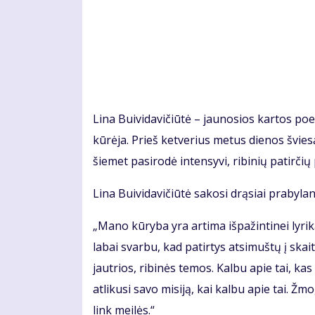
Lina Buividavičiūtė – jaunosios kartos poet
kūrėja. Prieš ketverius metus dienos švies
šiemet pasirodė intensyvi, ribinių patirčių
Lina Buividavičiūtė sakosi drąsiai prabylant
„Mano kūryba yra artima išpažintinei lyrik
labai svarbu, kad patirtys atsimuštų į skai
jautrios, ribinės temos. Kalbu apie tai, kas
atlikusi savo misiją, kai kalbu apie tai. Ž
link meilės.“