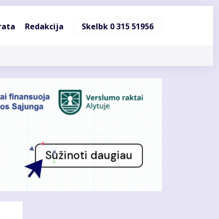
ndinė
rata
Redakcija
Skelbk 0 315 51956
cija