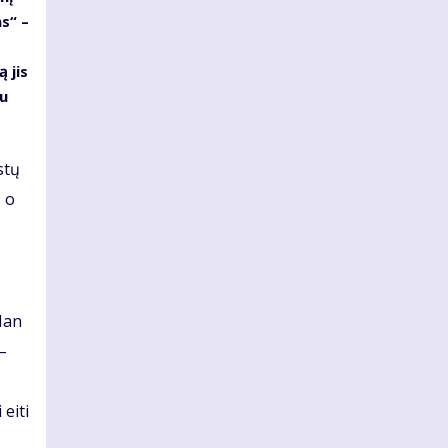
s“ –
 jis
au
stų
, o
Man
–
 eiti