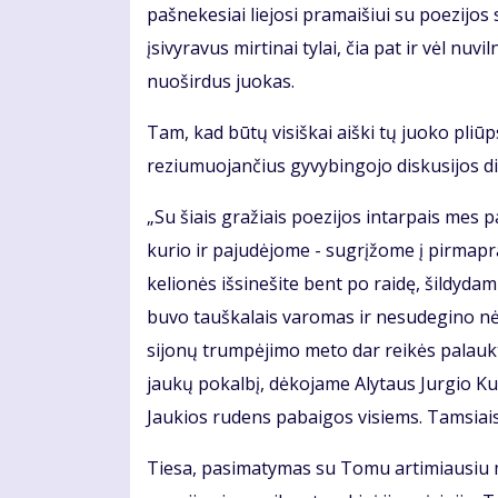
pašnekesiai liejosi pramaišiui su poezijos
įsivyravus mirtinai tylai, čia pat ir vėl n
nuoširdus juokas.
Tam, kad būtų visiškai aiški tų juoko pliūp
reziumuojančius gyvybingojo diskusijos d
„Su šiais gražiais poezijos intarpais mes 
kurio ir pajudėjome - sugrįžome į pirmapradę
kelionės išsinešite bent po raidę, šildydam
buvo tauškalais varomas ir nesudegino nė
sijonų trumpėjimo meto dar reikės palauk
jaukų pokalbį, dėkojame Alytaus Jurgio Kun
Jaukios rudens pabaigos visiems. Tamsiais
Tiesa, pasimatymas su Tomu artimiausiu me