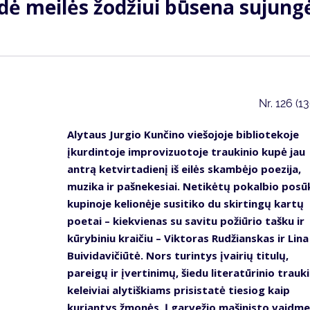
dė meilės žodžiui būsena sujung
Nr.
126 (1
Alytaus Jurgio Kunčino viešojoje bibliotekoje
įkurdintoje improvizuotoje traukinio kupė jau
antrą ketvirtadienį iš eilės skambėjo poezija,
muzika ir pašnekesiai. Netikėtų pokalbio posū
kupinoje kelionėje susitiko du skirtingų kartų
poetai – kiekvienas su savitu požiūrio tašku ir
kūrybiniu kraičiu – Viktoras Rudžianskas ir Lina
Buividavičiūtė. Nors turintys įvairių titulų,
pareigų ir įvertinimų, šiedu literatūrinio trauki
keleiviai alytiškiams prisistatė tiesiog kaip
kuriantys žmonės. Į garvežio mašinisto vaidme