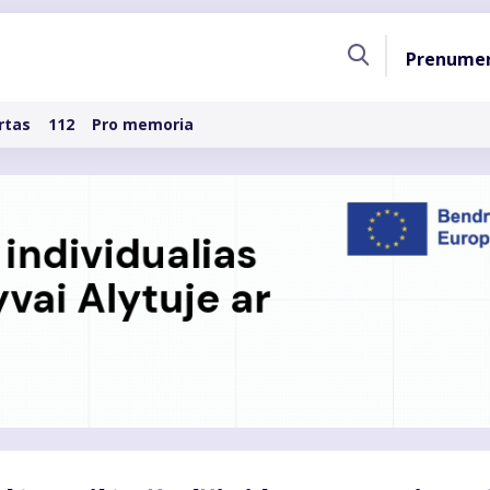
Pagri
Prenume
naviga
rtas
112
Pro memoria