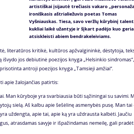
artistiškai įsijautė trečiasis vakaro „personaža
ironiškasis aštrialiežuvis poetas Tomas
Vyšniauskas. Tiesa, savo veržlų kūrybinį talentą
kukliai laikė užantyje ir šįkart padėjo kuo geri
atsiskleisti abiem bendrakeleiviams.
ė, literatūros kritikė, kultūros apžvalgininkė, dėstytoja, tek
ą išvydo jos debiutinė poezijos knyga „Helsinkio sindromas“
 prisotinta antroji poezijos knyga „Tamsieji amžiai“.
i apie žalojančias patirtis:
ai. Man kūryboje yra svarbiausia būti sąžiningai su savimi. 
tytojų sielą. Aš kalbu apie šešėlinę asmenybės pusę. Man tai 
 yra uždengta, apie tai, apie ką yra uždrausta kalbėti. Jaučiu
mogus, atrasdamas savyje ir išpažindamas nemeilę, gali pradėti