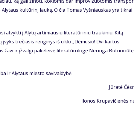
 Tačiau, ką gali žinoti, kokiomis dar improvizuotomis transpo
 Alytaus kultūrinį lauką. O čia Tomas Vyšniauskas yra tikrai
si atvykti į Alytų artimiausiu literatūriniu traukiniu. Kitą
ą įvyks trečiasis renginys iš ciklo „Dėmesio! Dvi kartos
s žavi ir įžvalgi pakeleivė literatūrologė Neringa Butnoriūtė
ba ir Alytaus miesto savivaldybė.
Jūratė Čės
Ilonos Krupavičienės n