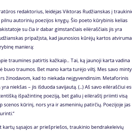
eratūros redaktorius, leidėjas Viktoras Rudžianskas į traukini
pilnu autorinių poezijos knygų. Šio poeto kūrybinis kelias
kistatoje su čia ir dabar gimstančiais eilėraščiais jis yra
Rudžianskas pripažįsta, kad jaunosios kūrėjų kartos atvirumas
ūrybinę manierą:
pie traumines patirtis kažkaip... Tai, ką jaunoji karta vadina
tė buvo traumos. Bet mano karta turėjo viltį. Mes savo mint
rs žinodavom, kad to niekada neįgyvendinsim. Metaforinis
a niekšas – jis išduoda savijautą. (...) Aš savo eilėraščiui e
entišką išpažintinę poeziją, bet galiu į eilėraštį priimti visą
ip scenos kūrinį, nors yra ir asmeninių patirčių. Poezijoje jas
rinti.“
 kartų sąsajos ar priešpriešos, traukinio bendrakeleivių