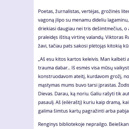
Poetas, žurnalistas, vertėjas, grožinės lit
vagoną įlipo su menamu dideliu lagaminu, 
driekiasi daugiau nei tris dešimtmečius, o a
praleidęs ištisą virtinę valandų. Viktoras 
žavi, tačiau pats sakosi plėtojąs kitokią k
„Aš esu kitos kartos keleivis. Man kalbėti a
trauma dabar... Iš esmės visa mūsų vaikys
konstruodavom ateitį, kurdavom grožį, no
mąstymas mums buvo tarsi įprastas. Žodis yr
Dievas. Darau, ką noriu. Galiu rašyti tik aut
pasaulį. Aš (eilėraštį) kuriu kaip dramą, ka
galima šimtus kartų pagražinti arba pabjau
Renginys bibliotekoje neprailgo. Beieškant