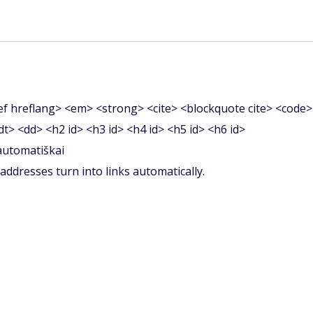
f hreflang> <em> <strong> <cite> <blockquote cite> <code>
<dt> <dd> <h2 id> <h3 id> <h4 id> <h5 id> <h6 id>
 automatiškai
ddresses turn into links automatically.