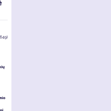
ė
3649)
kių
nio
nį