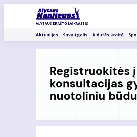
Pereiti
į
pagrindinį
ALYTAUS KRAŠTO LAIKRAŠTIS
turinį
Rubrikos
Aktualijos
Savaitgalis
Aldutės kraitė
Spo