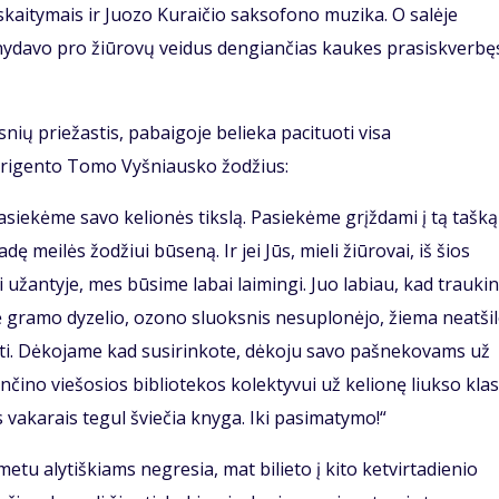
 skaitymais ir Juozo Kuraičio saksofono muzika. O salėje
uvilnydavo pro žiūrovų veidus dengiančias kaukes prasiskverbę
snių priežastis, pabaigoje belieka pacituoti visa
irigento Tomo Vyšniausko žodžius:
pasiekėme savo kelionės tikslą. Pasiekėme grįždami į tą tašką
 meilės žodžiui būseną. Ir jei Jūs, mieli žiūrovai, iš šios
i užantyje, mes būsime labai laimingi. Juo labiau, kad trauki
 gramo dyzelio, ozono sluoksnis nesuplonėjo, žiema neatšil
ti. Dėkojame kad susirinkote, dėkoju savo pašnekovams už
čino viešosios bibliotekos kolektyvui už kelionę liukso klas
 vakarais tegul šviečia knyga. Iki pasimatymo!“
tu alytiškiams negresia, mat bilieto į kito ketvirtadienio