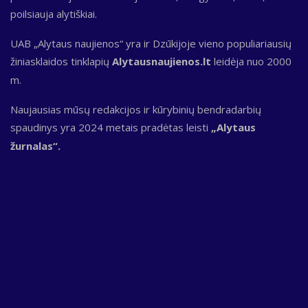
poilsiauja alytiškiai.
UAB „Alytaus naujienos“ yra ir Dzūkijoje vieno populiariausių
žiniasklaidos tinklapių
Alytausnaujienos.lt
leidėja nuo 2000
m.
Naujausias mūsų redakcijos ir kūrybinių bendradarbių
spaudinys yra 2024 metais pradėtas leisti
„Alytaus
žurnalas“.