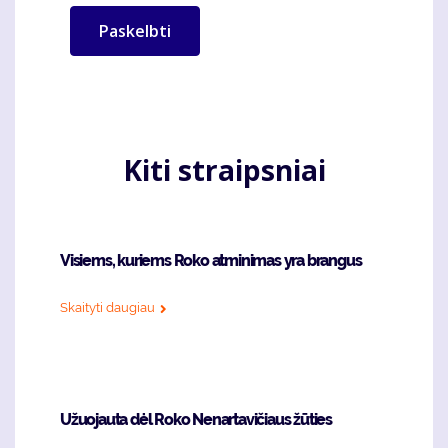
Kiti straipsniai
Visiems, kuriems Roko atminimas yra brangus
Skaityti daugiau
Užuojauta dėl Roko Nenartavičiaus žūties