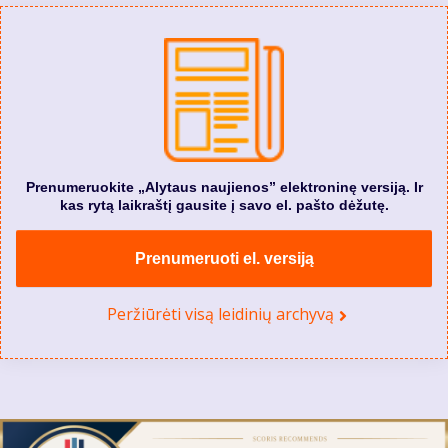
Prenumeruokite „Alytaus naujienos” elektroninę versiją. Ir
kas rytą laikraštį gausite į savo el. pašto dėžutę.
Prenumeruoti el. versiją
Peržiūrėti visą leidinių archyvą