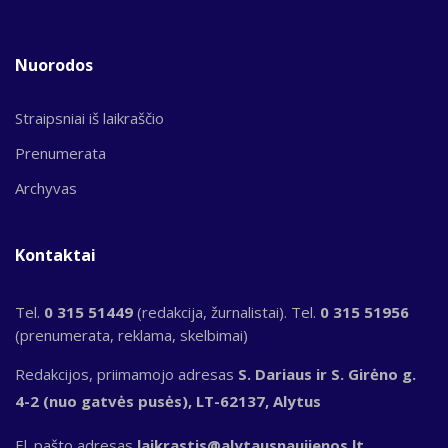
Nuorodos
Straipsniai iš laikraščio
Prenumerata
Archyvas
Kontaktai
Tel.
0 315 51449
(redakcija, žurnalistai). Tel.
0 315 51956
(prenumerata, reklama, skelbimai)
Redakcijos, priimamojo adresas
S. Dariaus ir S. Girėno g.
4-2 (nuo gatvės pusės), LT-62137, Alytus
El. pašto adresas
laikrastis@alytausnaujienos.lt