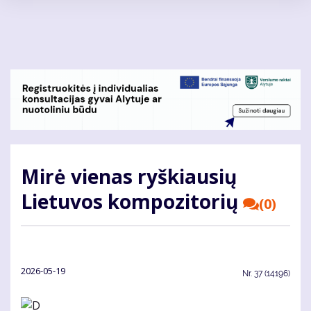
Pereiti
į
pagrindinį
turinį
Mirė vienas ryškiausių
Lietuvos kompozitorių
(0)
2026-05-19
Nr.
37 (14196)