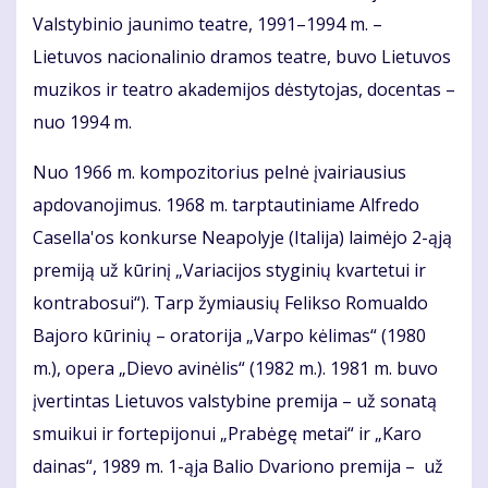
Valstybinio jaunimo teatre, 1991–1994 m. –
Lietuvos nacionalinio dramos teatre, buvo Lietuvos
muzikos ir teatro akademijos dėstytojas, docentas –
nuo 1994 m.
Nuo 1966 m. kompozitorius pelnė įvairiausius
apdovanojimus. 1968 m. tarptautiniame Alfredo
Casella'os konkurse Neapolyje (Italija) laimėjo 2-ąją
premiją už kūrinį „Variacijos styginių kvartetui ir
kontrabosui“). Tarp žymiausių Felikso Romualdo
Bajoro kūrinių – oratorija „Varpo kėlimas“ (1980
m.), opera „Dievo avinėlis“ (1982 m.). 1981 m. buvo
įvertintas Lietuvos valstybine premija – už sonatą
smuikui ir fortepijonui „Prabėgę metai“ ir „Karo
dainas“, 1989 m. 1-ąja Balio Dvariono premija – už