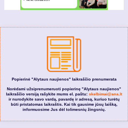
Popierinė "Alytaus naujienos" laikraščio prenumerata
Norėdami užsiprenumeruoti popierinę "Alytaus naujienos"
laikraščio versiją rašykite mums el. paštu:
skelbimai@ana.lt
ir nurodykite savo vardą, pavardę ir adresą, kuriuo turėtų
būti pristatomas laikraštis. Kai tik gausime jūsų laišką,
informuosime Jus dėl tolimesnių žingsnių.