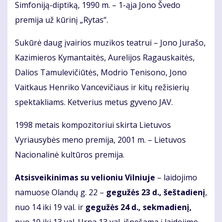
Simfoniją-diptiką, 1990 m. – 1-ąja Jono Švedo
premija už kūrinį „Rytas“.
Sukūrė daug įvairios muzikos teatrui – Jono Jurašo,
Kazimieros Kymantaitės, Aurelijos Ragauskaitės,
Dalios Tamulevičiūtės, Modrio Tenisono, Jono
Vaitkaus Henriko Vancevičiaus ir kitų režisierių
spektakliams. Ketverius metus gyveno JAV.
1998 metais kompozitoriui skirta Lietuvos
Vyriausybės meno premija, 2001 m. – Lietuvos
Nacionalinė kultūros premija.
Atsisveikinimas su velioniu Vilniuje
– laidojimo
namuose Olandų g. 22 –
gegužės 23 d., šeštadienį
,
nuo 14 iki 19 val. ir
gegužės 24 d., sekmadienį,