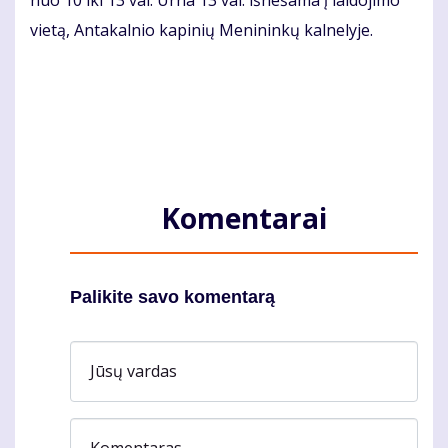
nuo 10 iki 13 val. Urna 13 val. išnešama į laidojimo
vietą, Antakalnio kapinių Menininkų kalnelyje.
Komentarai
Palikite savo komentarą
Jūsų vardas
Komentaras