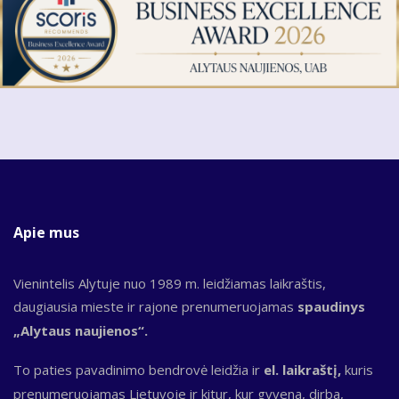
Apie mus
Vienintelis Alytuje nuo 1989 m. leidžiamas laikraštis,
daugiausia mieste ir rajone prenumeruojamas
spaudinys
„Alytaus naujienos“.
To paties pavadinimo bendrovė leidžia ir
el. laikraštį,
kuris
prenumeruojamas Lietuvoje ir kitur, kur gyvena, dirba,