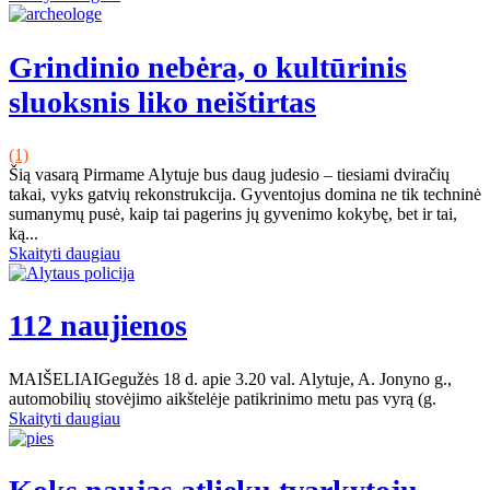
Grindinio nebėra, o kultūrinis
sluoksnis liko neištirtas
(1)
Šią vasarą Pirmame Alytuje bus daug judesio – tiesiami dviračių
takai, vyks gatvių rekonstrukcija. Gyventojus domina ne tik techninė
sumanymų pusė, kaip tai pagerins jų gyvenimo kokybę, bet ir tai,
ką...
Skaityti daugiau
112 naujienos
MAIŠELIAIGegužės 18 d. apie 3.20 val. Alytuje, A. Jonyno g.,
automobilių stovėjimo aikštelėje patikrinimo metu pas vyrą (g.
Skaityti daugiau