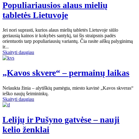
Populiariausios alaus mielių
tabletės Lietuvoje
Jei nori suprasti, kurios alaus mielių tabletės Lietuvoje siūlo
geriausią kainos ir kokybės santykį, tai šis straipsnis padės
orientuotis tarp populiariausių variantų. Čia rasite aiškų palyginimą
ir...
Skaityti daugiau
„Kavos skvere“ – permainų laikas
Nelaukta žinia – alytiškių pamėgta, miesto kavinė „Kavos skveras“
ieško naujų šeimininkų.
Skaityti daugiau
Lelijų ir Pušyno gatvėse – nauji
kelio ženklai