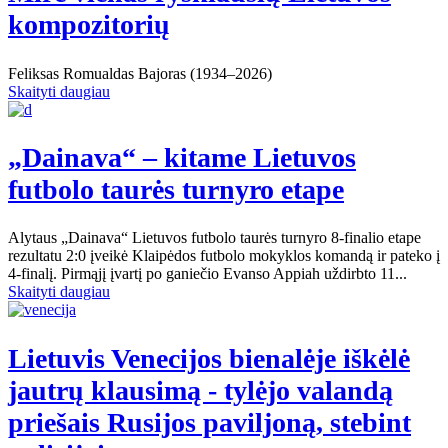
kompozitorių
Feliksas Romualdas Bajoras (1934–2026)
Skaityti daugiau
„Dainava“ – kitame Lietuvos
futbolo taurės turnyro etape
Alytaus „Dainava“ Lietuvos futbolo taurės turnyro 8-finalio etape
rezultatu 2:0 įveikė Klaipėdos futbolo mokyklos komandą ir pateko į
4-finalį. Pirmąjį įvartį po ganiečio Evanso Appiah uždirbto 11...
Skaityti daugiau
Lietuvis Venecijos bienalėje iškėlė
jautrų klausimą - tylėjo valandą
priešais Rusijos paviljoną, stebint