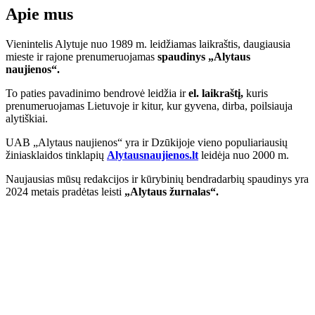
Apie mus
Vienintelis Alytuje nuo 1989 m. leidžiamas laikraštis, daugiausia
mieste ir rajone prenumeruojamas
spaudinys „Alytaus
naujienos“.
To paties pavadinimo bendrovė leidžia ir
el. laikraštį,
kuris
prenumeruojamas Lietuvoje ir kitur, kur gyvena, dirba, poilsiauja
alytiškiai.
UAB „Alytaus naujienos“ yra ir Dzūkijoje vieno populiariausių
žiniasklaidos tinklapių
Alytausnaujienos.lt
leidėja nuo 2000 m.
Naujausias mūsų redakcijos ir kūrybinių bendradarbių spaudinys yra
2024 metais pradėtas leisti
„Alytaus žurnalas“.