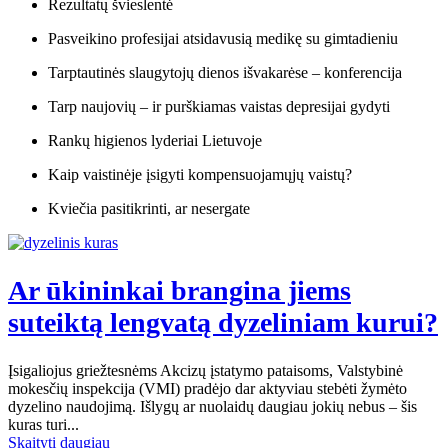
Rezultatų švieslentė
Pasveikino profesijai atsidavusią medikę su gimtadieniu
Tarptautinės slaugytojų dienos išvakarėse – konferencija
Tarp naujovių – ir purškiamas vaistas depresijai gydyti
Rankų higienos lyderiai Lietuvoje
Kaip vaistinėje įsigyti kompensuojamųjų vaistų?
Kviečia pasitikrinti, ar nesergate
Ar ūkininkai brangina jiems
suteiktą lengvatą dyzeliniam kurui?
Įsigaliojus griežtesnėms Akcizų įstatymo pataisoms, Valstybinė
mokesčių inspekcija (VMI) pradėjo dar aktyviau stebėti žymėto
dyzelino naudojimą. Išlygų ar nuolaidų daugiau jokių nebus – šis
kuras turi...
Skaityti daugiau