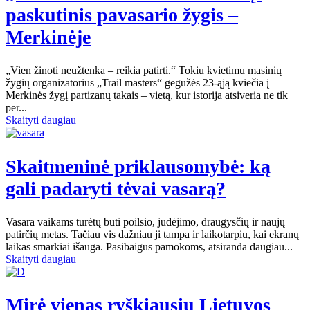
paskutinis pavasario žygis –
Merkinėje
„Vien žinoti neužtenka – reikia patirti.“ Tokiu kvietimu masinių
žygių organizatorius „Trail masters“ gegužės 23-ąją kviečia į
Merkinės žygį partizanų takais – vietą, kur istorija atsiveria ne tik
per...
Skaityti daugiau
Skaitmeninė priklausomybė: ką
gali padaryti tėvai vasarą?
Vasara vaikams turėtų būti poilsio, judėjimo, draugysčių ir naujų
patirčių metas. Tačiau vis dažniau ji tampa ir laikotarpiu, kai ekranų
laikas smarkiai išauga. Pasibaigus pamokoms, atsiranda daugiau...
Skaityti daugiau
Mirė vienas ryškiausių Lietuvos