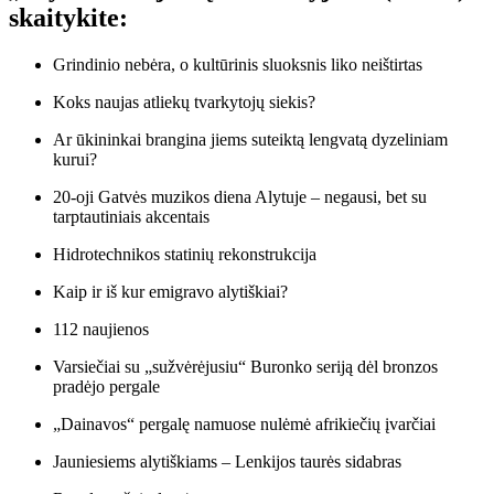
skaitykite:
Grindinio nebėra, o kultūrinis sluoksnis liko neištirtas
Koks naujas atliekų tvarkytojų siekis?
Ar ūkininkai brangina jiems suteiktą lengvatą dyzeliniam
kurui?
20-oji Gatvės muzikos diena Alytuje – negausi, bet su
tarptautiniais akcentais
Hidrotechnikos statinių rekonstrukcija
Kaip ir iš kur emigravo alytiškiai?
112 naujienos
Varsiečiai su „sužvėrėjusiu“ Buronko seriją dėl bronzos
pradėjo pergale
„Dainavos“ pergalę namuose nulėmė afrikiečių įvarčiai
Jauniesiems alytiškiams – Lenkijos taurės sidabras