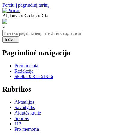
Pereiti į pagrindinį turinį
Alytaus krašto laikraštis
×
Pagrindinė navigacija
Prenumerata
Redakcija
Skelbk 0 315 51956
Rubrikos
Aktualijos
Savaitgalis
Aldutės kraitė
Sportas
112
Pro memoria