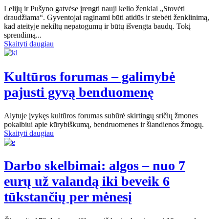
Lelijų ir Pušyno gatvėse įrengti nauji kelio ženklai „Stovėti
draudžiama“. Gyventojai raginami būti atidūs ir stebėti ženklinimą,
kad ateityje nekiltų nepatogumų ir būtų išvengta baudų. Tokį
sprendimą...
Skaityti daugiau
Kultūros forumas – galimybė
pajusti gyvą benduomenę
Alytuje įvykęs kultūros forumas subūrė skirtingų sričių žmones
pokalbiui apie kūrybiškumą, bendruomenes ir šiandienos žmogų.
Skaityti daugiau
Darbo skelbimai: algos – nuo 7
eurų už valandą iki beveik 6
tūkstančių per mėnesį