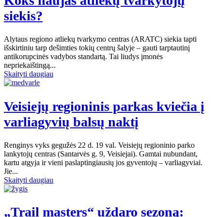
Koks naujas atliekų tvarkytojų
siekis?
Alytaus regiono atliekų tvarkymo centras (ARATC) siekia tapti
išskirtiniu tarp dešimties tokių centrų šalyje – gauti tarptautinį
antikorupcinės vadybos standartą. Tai liudys įmonės
nepriekaištingą...
Skaityti daugiau
Veisiejų regioninis parkas kviečia į
varliagyvių balsų naktį
Renginys vyks gegužės 22 d. 19 val. Veisiejų regioninio parko
lankytojų centras (Santarvės g. 9, Veisiejai). Gamtai nubundant,
kartu atgyja ir vieni paslaptingiausių jos gyventojų – varliagyviai.
Jie...
Skaityti daugiau
„Trail masters“ uždaro sezoną: