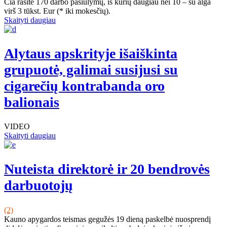
Čia rasite 170 darbo pasiūlymų, iš kurių daugiau nei 10 – su alga
virš 3 tūkst. Eur (* iki mokesčių).
Skaityti daugiau
Alytaus apskrityje išaiškinta
grupuotė, galimai susijusi su
cigarečių kontrabanda oro
balionais
VIDEO
Skaityti daugiau
Nuteista direktorė ir 20 bendrovės
darbuotojų
(2)
Kauno apygardos teismas gegužės 19 dieną paskelbė nuosprendį