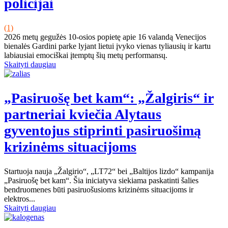
policijai
(1)
2026 metų gegužės 10-osios popietę apie 16 valandą Venecijos
bienalės Gardini parke lyjant lietui įvyko vienas tyliausių ir kartu
labiausiai emociškai įtemptų šių metų performansų.
Skaityti daugiau
„Pasiruošę bet kam“: „Žalgiris“ ir
partneriai kviečia Alytaus
gyventojus stiprinti pasiruošimą
krizinėms situacijoms
Startuoja nauja „Žalgirio“, „LT72“ bei „Baltijos lizdo“ kampanija
„Pasiruošę bet kam“. Šia iniciatyva siekiama paskatinti šalies
bendruomenes būti pasiruošusioms krizinėms situacijoms ir
elektros...
Skaityti daugiau