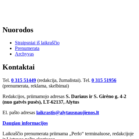
Nuorodos
Straipsniai iš laikraščio
Prenumerata
Archyvas
Kontaktai
Tel.
0 315 51449
(redakcija, žurnalistai). Tel.
0 315 51956
(prenumerata, reklama, skelbimai)
Redakcijos, priimamojo adresas
S. Dariaus ir S. Girėno g. 4-2
(nuo gatvės pusės), LT-62137, Alytus
El. pašto adresas
laikrastis@alytausnaujienos.lt
Daugiau informacijos
Laikraščio prenumerata priimama „Perlo“ terminaluose, redakcijoje