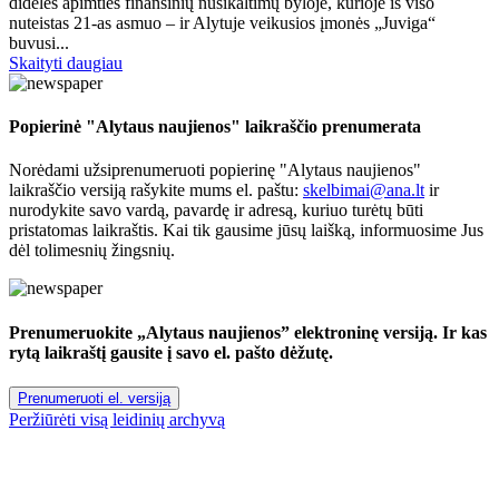
didelės apimties finansinių nusikaltimų byloje, kurioje iš viso
nuteistas 21-as asmuo – ir Alytuje veikusios įmonės „Juviga“
buvusi...
Skaityti daugiau
Popierinė "Alytaus naujienos" laikraščio prenumerata
Norėdami užsiprenumeruoti popierinę "Alytaus naujienos"
laikraščio versiją rašykite mums el. paštu:
skelbimai@ana.lt
ir
nurodykite savo vardą, pavardę ir adresą, kuriuo turėtų būti
pristatomas laikraštis. Kai tik gausime jūsų laišką, informuosime Jus
dėl tolimesnių žingsnių.
Prenumeruokite „Alytaus naujienos” elektroninę versiją. Ir kas
rytą laikraštį gausite į savo el. pašto dėžutę.
Prenumeruoti el. versiją
Peržiūrėti visą leidinių archyvą