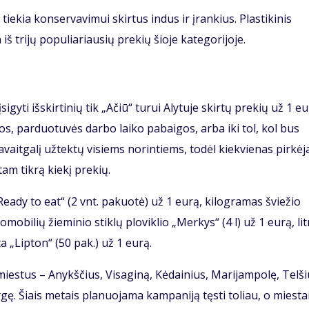
iekia konservavimui skirtus indus ir įrankius. Plastikinis
iš trijų populiariausių prekių šioje kategorijoje.
yti išskirtinių tik „Ačiū“ turui Alytuje skirtų prekių už 1 eu
nos, parduotuvės darbo laiko pabaigos, arba iki tol, kol bus
savaitgalį užtektų visiems norintiems, todėl kiekvienas pirkėj
 tam tikrą kiekį prekių.
Ready to eat“ (2 vnt. pakuotė) už 1 eurą, kilogramas šviežio
mobilių žieminio stiklų ploviklio „Merkys“ (4 l) už 1 eurą, lit
a „Lipton“ (50 pak.) už 1 eurą.
miestus – Anykščius, Visaginą, Kėdainius, Marijampolę, Telši
gę. Šiais metais planuojama kampaniją tęsti toliau, o miestai