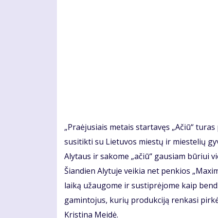
„Praėjusiais metais startavęs „Ačiū“ tura
susitikti su Lietuvos miestų ir miestelių 
Alytaus ir sakome „ačiū“ gausiam būriui vi
Šiandien Alytuje veikia net penkios „Maxim
laiką užaugome ir sustiprėjome kaip bendru
gamintojus, kurių produkciją renkasi pirkė
Kristina Meidė.