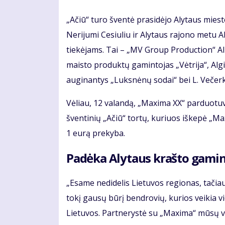
„Ačiū“ turo šventė prasidėjo Alytaus miest
Nerijumi Cesiuliu ir Alytaus rajono metu 
tiekėjams. Tai – „MV Group Production“ Ali
maisto produktų gamintojas „Vėtrija“, Alg
auginantys „Luksnėnų sodai“ bei L. Večerk
Vėliau, 12 valandą, „Maxima XX“ parduotuv
šventinių „Ačiū“ tortų, kuriuos iškepė „Max
1 eurą prekyba.
Padėka Alytaus krašto gami
„Esame nedidelis Lietuvos regionas, tačiau
tokį gausų būrį bendrovių, kurios veikia 
Lietuvos. Partnerystė su „Maxima“ mūsų vers