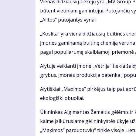
Vienas didžiausių tiekėjų yra „MV Group Pr
būtent vietiniam gamintojui. Putojančių v
„Alitos“ putojantys vynai.
„Koslita“ yra viena didžiausių buitinės ch
Įmonės gaminamą buitinę chemiją vertina pi
pagal populiarumą skalbiamoji priemonė A
Alytuje veikianti įmonė „Vėtrija“ tiekia ša
grybus. Įmonės produkcija patenka į popul
Alytiškiai „Maximos“ pirkėjus taip pat apr
ekologiški obuoliai.
Ūkininkas Algimantas Žemaitis gėlėmis ir ki
kaime įsikūrusiame gėlininkystės ūkyje už
„Maximos“ parduotuvių“ tinkle visoje Lietu