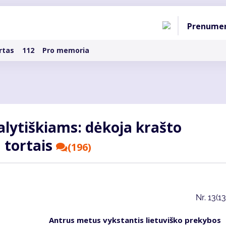
Pagri
Prenume
naviga
rtas
112
Pro memoria
alytiškiams: dėkoja krašto
 tortais
(196)
Nr.
13(1
Antrus metus vykstantis lietuviško prekybos