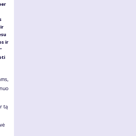
per
s
ir
esu
s ir
“
oti
ams,
 nuo
r tą
ovė