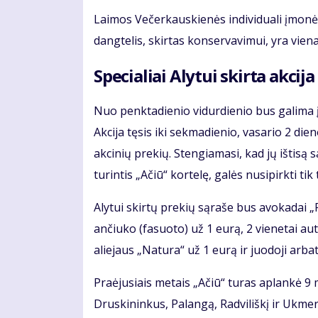
Laimos Večerkauskienės individuali įmonė t
dangtelis, skirtas konservavimui, yra viena 
Specialiai Alytui skirta akcija
Nuo penktadienio vidurdienio bus galima įsig
Akcija tęsis iki sekmadienio, vasario 2 die
akcinių prekių. Stengiamasi, kad jų ištisą 
turintis „Ačiū“ kortelę, galės nusipirkti tik
Alytui skirtų prekių sąraše bus avokadai „
ančiuko (fasuoto) už 1 eurą, 2 vienetai auto
aliejaus „Natura“ už 1 eurą ir juodoji arbat
Praėjusiais metais „Ačiū“ turas aplankė 9 
Druskininkus, Palangą, Radviliškį ir Ukmer