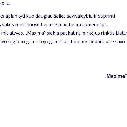
eliu.
s aplankyti kuo daugiau šalies savivaldybių ir stiprinti
 šalies regionuose bei miestelių bendruomenėmis.
niciatyvas, „Maxima“ siekia paskatinti pirkėjus rinktis Liet
savo regiono gamintojų gaminius, taip prisidedant prie savo
„Maxima“ 