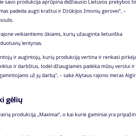
rie savo produkcija aprūpina didžiausio Lietuvos prekybos ti
imas padeda augti kraštui ir Dzūkijos žmonių gerovei“, –
iulis.
rajone veikiantiems ūkiams, kurių užauginta lietuviška
rduotuvių lentynas.
tojų ir augintojų, kurių produkciją vertina ir renkasi pirkėja
veiklus ir darbštus, todėl džiaugiamės padėka mūsų verslui ir
amintojams už jų darbą“, – sakė Alytaus rajono meras Algi
 iki gėlių
vairią produkciją „Maximai“, o kai kurie gaminiai yra pripažin