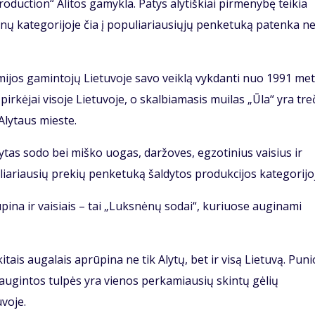
oduction“ Alitos gamykla. Patys alytiškiai pirmenybę teikia
ynų kategorijoje čia į populiariausiųjų penketuką patenka ne
emijos gamintojų Lietuvoje savo veiklą vykdanti nuo 1991 met
rkėjai visoje Lietuvoje, o skalbiamasis muilas „Ūla“ yra tre
lytaus mieste.
ldytas sodo bei miško uogas, daržoves, egzotinius vaisius ir
iariausių prekių penketuką šaldytos produkcijos kategorijoj
ūpina ir vaisiais – tai „Luksnėnų sodai“, kuriuose auginami
tais augalais aprūpina ne tik Alytų, bet ir visą Lietuvą. Puni
augintos tulpės yra vienos perkamiausių skintų gėlių
voje.