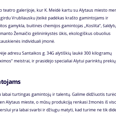
o teatro galerijoje, kur K. Meidė kartu su Alytaus miesto me
Algirdu Vrubliausku įteikė padėkas krašto gamintojams ir
tos gamykla, buitinės chemijos gamintojas „Koslita“, šaldyt
imanto Žemaičio gėlininkystės ūkis, ekologiškus obuolius
auskienės individuali įmonė.
ėje adresu Santaikos g. 34G alytiškių laukė 300 kilogramų
imos“ meistrai, ir prasidėjo specialiai Alytui parinktų preki
ntojams
 labai turtingas gamintojų ir talentų. Galime didžiuotis turė
vien Alytaus mieste, o mūsų produkciją renkasi žmonės iš vis
lui yra labai svarbi ir džiugu matyti, kad turime ne tik dide