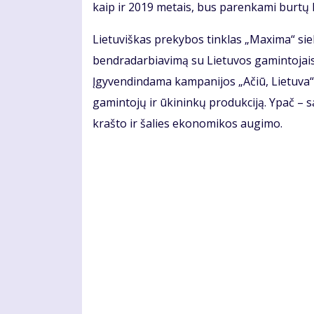
kaip ir 2019 metais, bus parenkami burtų k
Lietuviškas prekybos tinklas „Maxima“ siek
bendradarbiavimą su Lietuvos gamintojais
Įgyvendindama kampanijos „Ačiū, Lietuva“ i
gamintojų ir ūkininkų produkciją. Ypač – 
krašto ir šalies ekonomikos augimo.