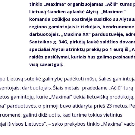
tinklo „Maxima“ organizuojamas „Ačiū“ turas 
Lietuvą šiandien aplankė Alytų. „Maximos“
komanda Dzūkijos sostinėje susitiko su Alytau
regiono gamintojais ir tiekėjais, bendruomene 
darbuotojais. „Maxima XX“ parduotuvėje, adr
Santaikos g. 34G, pirkėjų laukė saldžios dovano
specialiai Alytui atrinktų prekių po 1 eurą iš „A
raidės pasiūlymai, kuriais bus galima pasinaud
visą savaitgalį.
s po Lietuvą suteikė galimybę padėkoti mūsų šalies gamintoj
gyventojais, darbuotojais. Šiais metais pradedame „Ačiū“ turą
etos gamintojų, kurie „Maximai“ tiekia lietuvišką produkciją.
a“ parduotuvės, o pirmoji buvo atidaryta prieš 23 metus. Pe
omenė, galinti didžiuotis, kad turime tokius vietinius
jai iš visos Lietuvos“, – sako prekybos tinklo „Maxima“ vad