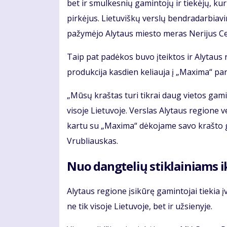
bet ir smulkesnių gamintojų ir tiekėjų, ku
pirkėjus. Lietuviškų verslų bendradarbiav
pažymėjo Alytaus miesto meras Nerijus Ces
Taip pat padėkos buvo įteiktos ir Alytaus 
produkcija kasdien keliauja į „Maxima“ pa
„Mūsų kraštas turi tikrai daug vietos gamin
visoje Lietuvoje. Verslas Alytaus regione 
kartu su „Maxima“ dėkojame savo krašto g
Vrubliauskas.
Nuo dangtelių stiklainiams
Alytaus regione įsikūrę gamintojai tiekia į
ne tik visoje Lietuvoje, bet ir užsienyje.