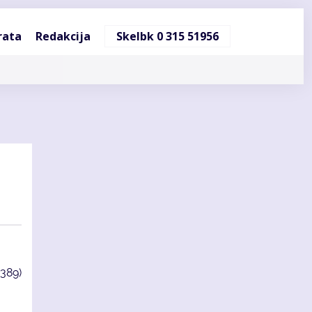
ndinė
rata
Redakcija
Skelbk 0 315 51956
cija
3389)