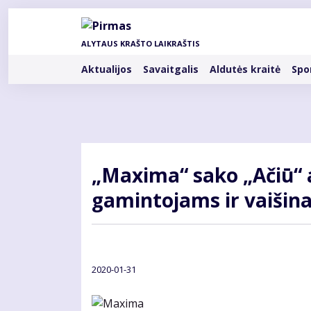
Pereiti
į
pagrindinį
ALYTAUS KRAŠTO LAIKRAŠTIS
turinį
Rubrikos
Aktualijos
Savaitgalis
Aldutės kraitė
Spo
„Maxima“ sako „Ačiū“ 
gamintojams ir vaišina
2020-01-31