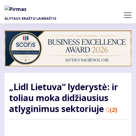
Pereiti
į
pagrindinį
ALYTAUS KRAŠTO LAIKRAŠTIS
turinį
„Lidl Lietuva“ lyderystė: ir
toliau moka didžiausius
atlyginimus sektoriuje
(2)