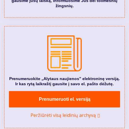
gausime jūsų laišką, informuosime Jus dėl tolimesnių
žingsnių.
Prenumeruokite „Alytaus naujienos” elektroninę versiją.
Ir kas rytą laikraštį gausite į savo el. pašto dėžutę.
Prenumeruoti el. versiją
Peržiūrėti visą leidinių archyvą