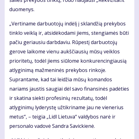
duomenys.
„Vertiname darbuotojų indėlį į sklandžią prekybos
tinklo veiklą ir, atsidėkodami jiems, stengiamės būti
pačiu geriausiu darbdaviu. Rūpestį darbuotojų
gerove laikome vienu aukščiausių mūsų veiklos
prioritetų, todėl jiems siūlome konkurencingiausią
atlyginimą mažmeninės prekybos rinkoje.
Suprantame, kad tai leidžia mūsų komandos
nariams jaustis saugiai dėl savo finansinės padėties
ir skatina siekti profesinių rezultatų, todėl
atlyginimų lyderystę užtikriname jau ne vienerius
metus“, – teigia „Lidl Lietuva“ valdybos narė ir
personalo vadovė Sandra Savickienė.