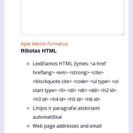
Apie teksto formatus
Ribotas HTML
Leidžiamos HTML žymės: <a href
hreflang> <em> <strong> <cite>
<blockquote cite> <code> <ul type> <ol
start type> <li> <dl> <dt> <dd> <h2 id>
<h3 id> <h4 id> <h5 id> <h6 id>
Linijos ir paragrafai atskiriami
automatiškai
Web page addresses and email