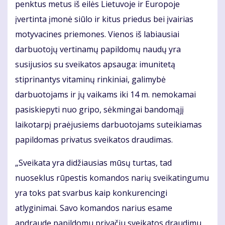
penktus metus iš eilės Lietuvoje ir Europoje
įvertinta įmonė siūlo ir kitus priedus bei įvairias
motyvacines priemones. Vienos iš labiausiai
darbuotojų vertinamų papildomų naudų yra
susijusios su sveikatos apsauga: imunitetą
stiprinantys vitaminų rinkiniai, galimybė
darbuotojams ir jų vaikams iki 14 m. nemokamai
pasiskiepyti nuo gripo, sėkmingai bandomąjį
laikotarpį praėjusiems darbuotojams suteikiamas
papildomas privatus sveikatos draudimas.
„Sveikata yra didžiausias mūsų turtas, tad
nuoseklus rūpestis komandos narių sveikatingumu
yra toks pat svarbus kaip konkurencingi
atlyginimai. Savo komandos narius esame
apdraudę papildomu privačiu sveikatos draudimu.