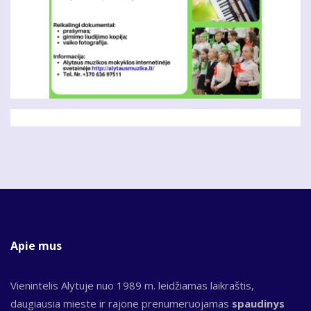
Apie mus
Vienintelis Alytuje nuo 1989 m. leidžiamas laikraštis,
daugiausia mieste ir rajone prenumeruojamas
spaudinys