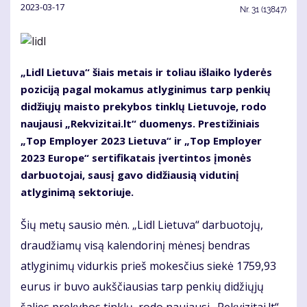
2023-03-17
Nr.
31 (13847)
„Lidl Lietuva“ šiais metais ir toliau išlaiko lyderės
poziciją pagal mokamus atlyginimus tarp penkių
didžiųjų maisto prekybos tinklų Lietuvoje, rodo
naujausi „Rekvizitai.lt“ duomenys. Prestižiniais
„Top Employer 2023 Lietuva“ ir „Top Employer
2023 Europe“ sertifikatais įvertintos įmonės
darbuotojai, sausį gavo didžiausią vidutinį
atlyginimą sektoriuje.
Šių metų sausio mėn. „Lidl Lietuva“ darbuotojų,
draudžiamų visą kalendorinį mėnesį bendras
atlyginimų vidurkis prieš mokesčius siekė 1759,93
eurus ir buvo aukščiausias tarp penkių didžiųjų
šalies prekybos tinklų, rodo naujausi „Rekvizitai.lt“