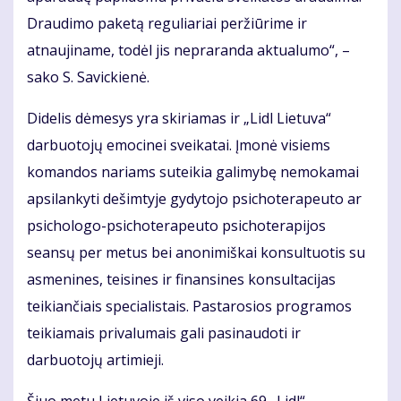
Draudimo paketą reguliariai peržiūrime ir
atnaujiname, todėl jis nepraranda aktualumo“, –
sako S. Savickienė.
Didelis dėmesys yra skiriamas ir „Lidl Lietuva“
darbuotojų emocinei sveikatai. Įmonė visiems
komandos nariams suteikia galimybę nemokamai
apsilankyti dešimtyje gydytojo psichoterapeuto ar
psichologo-psichoterapeuto psichoterapijos
seansų per metus bei anonimiškai konsultuotis su
asmenines, teisines ir finansines konsultacijas
teikiančiais specialistais. Pastarosios programos
teikiamais privalumais gali pasinaudoti ir
darbuotojų artimieji.
Šiuo metu Lietuvoje iš viso veikia 69 „Lidl“