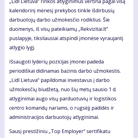
„Lidl Lietuva“ rinkos atlyginimus vertina pagal visą
kalendorinį mėnesį prekybos tinkle išdirbusių
darbuotojų darbo užmokesčio rodiklius. Šie
duomenys, iš visų pateikiamų „Rekvizitai.lt“
puslapyje, tiksliausiai atspindi įmonėse vyraujantį
atlygio lygį.
Išsaugoti lyderių pozicijas įmonei padeda
periodiškai didinamas bazinis darbo užmokestis.
„Lidl Lietuva“ papildomai investavus į darbo
užmokesčių biudžetą, nuo šių metų sausio 1 d.
atlyginimai augo visų parduotuvių ir logistikos
centro komandų nariams, o rugsėjį padidės ir
administracijos darbuotojų atlyginimai.
Sausį prestižiniu „Top Employer“ sertifikatu