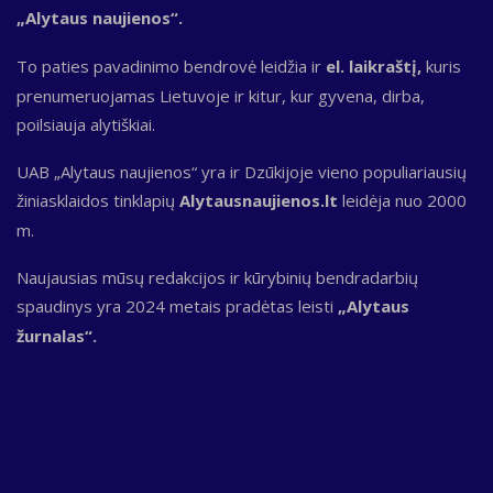
„Alytaus naujienos“.
To paties pavadinimo bendrovė leidžia ir
el. laikraštį,
kuris
prenumeruojamas Lietuvoje ir kitur, kur gyvena, dirba,
poilsiauja alytiškiai.
UAB „Alytaus naujienos“ yra ir Dzūkijoje vieno populiariausių
žiniasklaidos tinklapių
Alytausnaujienos.lt
leidėja nuo 2000
m.
Naujausias mūsų redakcijos ir kūrybinių bendradarbių
spaudinys yra 2024 metais pradėtas leisti
„Alytaus
žurnalas“.