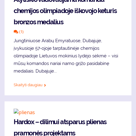
chemijos olimpiadoje iškovojo keturis
bronzos medalius
(1)
Jungtiniuose Arabų Emyratuose, Dubajuje,
įvykusioje 57-ojoje tarptautinėje chemijos
olimpiadoje Lietuvos mokinius lydėjo sėkmė – visi
mūsų komandos nariai namo grįžo pasidabinę
medaliais. Dubajuje...
Skaityti daugiau
Hardox – dilimui atsparus plienas
pramonės projektams