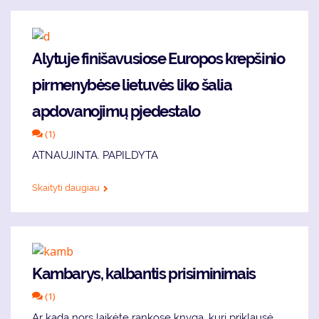
Alytuje finišavusiose Europos krepšinio
pirmenybėse lietuvės liko šalia
apdovanojimų pjedestalo
(1)
ATNAUJINTA. PAPILDYTA
Skaityti daugiau
Kambarys, kalbantis prisiminimais
(1)
Ar kada nors laikėte rankose knygą, kuri priklausė