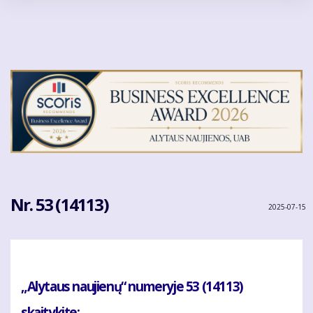
Pereiti
į
pagrindinį
turinį
Nr. 53 (14113)
2025-07-15
„Alytaus naujienų“ numeryje 53 (14113)
skaitykite: