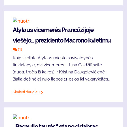
Alytaus vicemerės Prancūzijoje
viešėjo... prezidento Macrono kvietimu
(1)
Kaip skelbta Alytaus miesto savivaldybės
tinklalapyje, dvi vicemerės – Lina Gaidžiūnaitė
(nuotr. trečia iš kairės) ir Kristina Daugelevičienė
(šalia dešinėje) nuo liepos 11-osios iki vakarykštės...
Skaityti daugiau
„Pasaulio taurės“ etapo sidabras