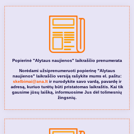
Popierinė "Alytaus naujienos" laikraščio prenumerata
Norėdami užsiprenumeruoti popierinę "Alytaus
naujienos" laikraščio versiją rašykite mums el. paštu:
skelbimai@ana.lt
ir nurodykite savo vardą, pavardę ir
adresą, kuriuo turėtų būti pristatomas laikraštis. Kai tik
gausime jūsų laišką, informuosime Jus dėl tolimesnių
žingsnių.