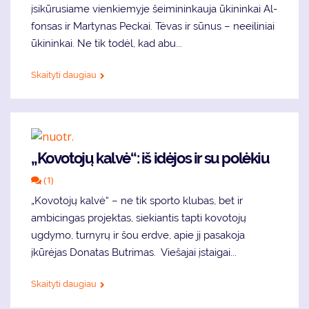
įsikūrusiame vienkiemyje šeimininkauja ūki­nin­kai Al­
fon­sas ir Mar­ty­nas Peckai. Tėvas ir sūnus – neeiliniai
ūkininkai. Ne tik todėl, kad abu...
Skaityti daugiau
„Kovotojų kalvė“: iš idėjos ir su polėkiu
(1)
„Kovotojų kalvė“ – ne tik sporto klubas, bet ir
ambicingas projektas, siekiantis tapti kovotojų
ugdymo, turnyrų ir šou erdve, apie jį pasakoja
įkūrėjas Donatas Butrimas. Viešajai įstaigai...
Skaityti daugiau