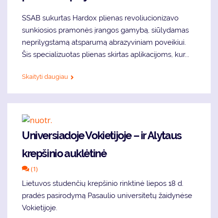
SSAB sukurtas Hardox plienas revoliucionizavo
sunkiosios pramonės įrangos gamybą, siūlydamas
neprilygstamą atsparumą abrazyviniam poveikiui.
Šis specializuotas plienas skirtas aplikacijoms, kur...
Skaityti daugiau
Universiadoje Vokietijoje – ir Alytaus
krepšinio auklėtinė
(1)
Lietuvos studenčių krepšinio rinktinė liepos 18 d.
pradės pasirodymą Pasaulio universitetų žaidynėse
Vokietijoje.