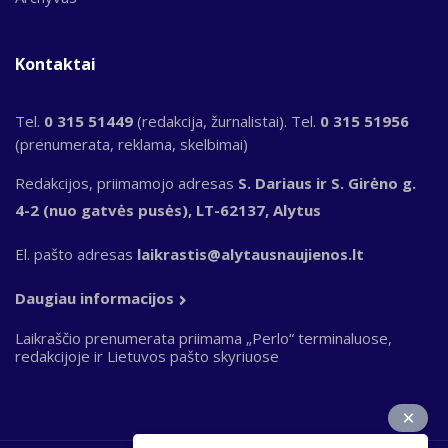
Kontaktai
Tel.
0 315 51449
(redakcija, žurnalistai). Tel.
0 315 51956
(prenumerata, reklama, skelbimai)
Redakcijos, priimamojo adresas
S. Dariaus ir S. Girėno g.
4-2 (nuo gatvės pusės), LT-62137, Alytus
El. pašto adresas
laikrastis@alytausnaujienos.lt
Daugiau informacijos
Laikraščio prenumerata priimama „Perlo“ terminaluose,
redakcijoje ir Lietuvos pašto skyriuose