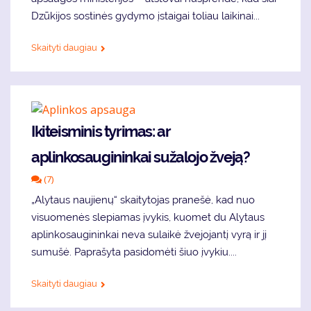
Dzūkijos sostinės gydymo įstaigai toliau laikinai...
Skaityti daugiau
Ikiteisminis tyrimas: ar
aplinkosaugininkai sužalojo žveją?
(7)
„Alytaus naujienų“ skaitytojas pranešė, kad nuo
visuomenės slepiamas įvykis, kuomet du Alytaus
aplinkosaugininkai neva sulaikė žvejojantį vyrą ir jį
sumušė. Paprašyta pasidomėti šiuo įvykiu....
Skaityti daugiau