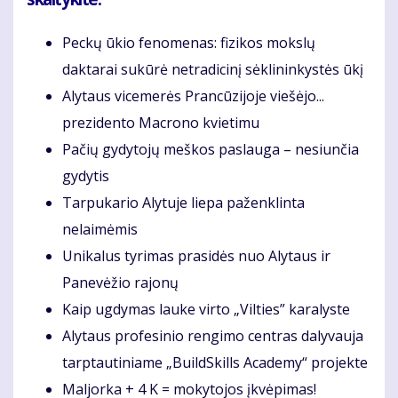
Peckų ūkio fenomenas: fizikos mokslų
daktarai sukūrė netradicinį sėklininkystės ūkį
Alytaus vicemerės Prancūzijoje viešėjo...
prezidento Macrono kvietimu
Pačių gydytojų meškos paslauga – nesiunčia
gydytis
Tarpukario Alytuje liepa paženklinta
nelaimėmis
Unikalus tyrimas prasidės nuo Alytaus ir
Panevėžio rajonų
Kaip ugdymas lauke virto „Vilties” karalyste
Alytaus profesinio rengimo centras dalyvauja
tarptautiniame „BuildSkills Academy“ projekte
Maljorka + 4 K = mokytojos įkvėpimas!