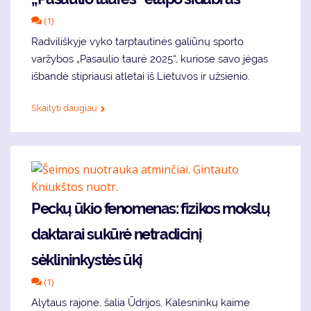
(1)
Radviliškyje vyko tarptautinės galiūnų sporto
varžybos „Pasaulio taurė 2025“, kuriose savo jėgas
išbandė stipriausi atletai iš Lietuvos ir užsienio.
Skaityti daugiau
Peckų ūkio fenomenas: fizikos mokslų
daktarai sukūrė netradicinį
sėklininkystės ūkį
(1)
Alytaus rajone, šalia Ūdrijos, Kalesninkų kaime