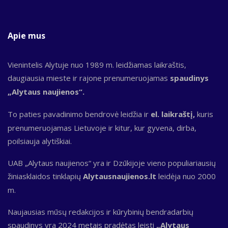
Apie mus
Vienintelis Alytuje nuo 1989 m. leidžiamas laikraštis,
daugiausia mieste ir rajone prenumeruojamas
spaudinys
„Alytaus naujienos“.
To paties pavadinimo bendrovė leidžia ir
el. laikraštį,
kuris
prenumeruojamas Lietuvoje ir kitur, kur gyvena, dirba,
poilsiauja alytiškiai.
UAB „Alytaus naujienos“ yra ir Dzūkijoje vieno populiariausių
žiniasklaidos tinklapių
Alytausnaujienos.lt
leidėja nuo 2000
m.
Naujausias mūsų redakcijos ir kūrybinių bendradarbių
spaudinys yra 2024 metais pradėtas leisti
„Alytaus