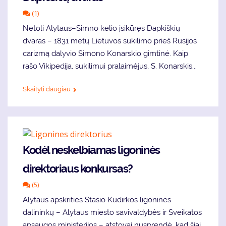
(1)
Netoli Alytaus–Simno kelio įsikūręs Dapkiškių
dvaras – 1831 metų Lietuvos sukilimo prieš Rusijos
carizmą dalyvio Simono Konarskio gimtinė. Kaip
rašo Vikipedija, sukilimui pralaimėjus, S. Konarskis...
Skaityti daugiau
Kodėl neskelbiamas ligoninės
direktoriaus konkursas?
(5)
Alytaus apskrities Stasio Kudirkos ligoninės
dalininkų – Alytaus miesto savivaldybės ir Sveikatos
apsaugos ministerijos – atstovai nusprendė, kad šiai