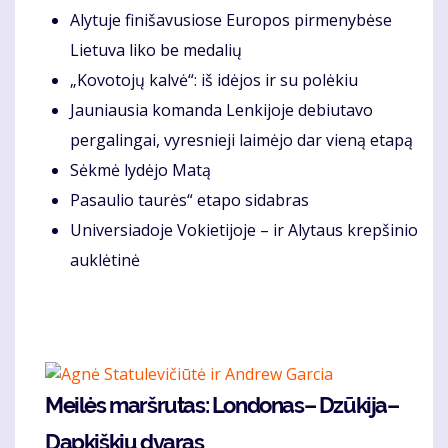
Alytuje finišavusiose Europos pirmenybėse
Lietuva liko be medalių
„Kovotojų kalvė“: iš idėjos ir su polėkiu
Jauniausia komanda Lenkijoje debiutavo
pergalingai, vyresnieji laimėjo dar vieną etapą
Sėkmė lydėjo Matą
Pasaulio taurės“ etapo sidabras
Universiadoje Vokietijoje – ir Alytaus krepšinio
auklėtinė
Meilės maršrutas: Londonas– Dzūkija–
Dapkiškių dvaras