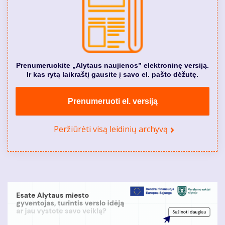
Prenumeruokite „Alytaus naujienos” elektroninę versiją.
Ir kas rytą laikraštį gausite į savo el. pašto dėžutę.
Prenumeruoti el. versiją
Peržiūrėti visą leidinių archyvą