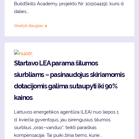
BuildSkills Academy, projekto Nr. 101104419), kuris iš
dalies...
Skaityti daugiau
Startavo LEA parama šilumos
siurbliams – pasinaudojus skiriamomis
dotacijomis galima sutaupyti iki 90%
kainos
Lietuvos energetikos agentūra (LEA) nuo liepos 1
d. kviečia gyventojus, jau įsirengusius šilumos
siurblius „oras–vanduo“, teikti paraiškas
kompensacijai. Tai puiki žinia tiems, kurie...