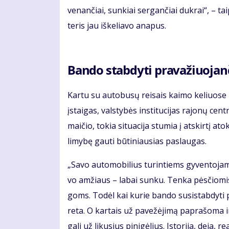
ve­nan­čiai, sun­kiai ser­gan­čiai duk­rai“, – ta
te­ris jau iš­ke­lia­vo ana­pus.
Ban­do stab­dy­ti pra­va­žiuo­jan
Kar­tu su au­to­bu­sų rei­sais kai­mo ke­liuo­se 
įstai­gas, vals­ty­bės ins­ti­tu­ci­jas ra­jo­nų ce
mai­čio, to­kia si­tu­a­ci­ja stu­mia į at­skir­tį a
li­my­bę gau­ti bū­ti­niau­sias pa­slau­gas.
„Sa­vo au­to­mo­bi­lius tu­rin­tiems gy­ven­to­ja
vo am­žiaus – la­bai sun­ku. Ten­ka pės­čio­mis k
goms. To­dėl kai ku­rie ban­do su­si­stab­dy­ti pra
re­ta. O kar­tais už pa­ve­žė­ji­mą pa­pra­šo­ma i
ga­li už li­ku­sius pi­ni­gė­lius. Is­to­ri­ja, de­ja,