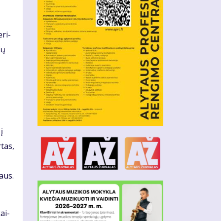
­ri­
ių
į
­tas,
taus.
kai­