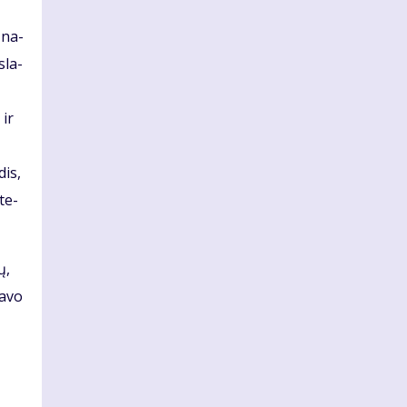
u na­
­la­
 ir
dis,
­te­
ų,
a­vo