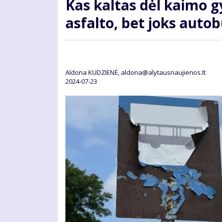
Kas kal­tas dėl kai­mo gy
as­fal­to, bet joks au­to­
Aldona KUDZIENĖ, aldona@alytausnaujienos.lt
2024-07-23