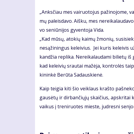
„Anks­čiau mes vai­ruo­to­jus pa­ži­no­jo­me, var
mų pa­leis­da­vo. Aiš­ku, mes ne­rei­ka­lau­da­v
vo se­niū­ni­jos gy­ven­to­ja Vi­da.
„Kad mū­sų, ato­kių kai­mų žmo­nių, su­si­sie­ki­m
ne­są­ži­nin­gus ke­lei­vius. Jei ku­ris ke­lei­vis u
kan­džia re­pli­ka. Ne­rei­ka­lau­da­mi bi­lie­tų iš g
kad ke­lei­vių srau­tai ma­žė­ja, kon­tro­lės taip 
ki­nin­kė Be­rū­ta Sa­daus­kie­nė.
Kaip tei­gia ki­ti šio veik­laus kraš­to pa­šne­ko­
gau­sė­tų ir dir­ban­čių­jų skai­čius, ap­skri­ta
vai­kus į tre­ni­ruo­tes mies­te, jud­res­ni sen­jo