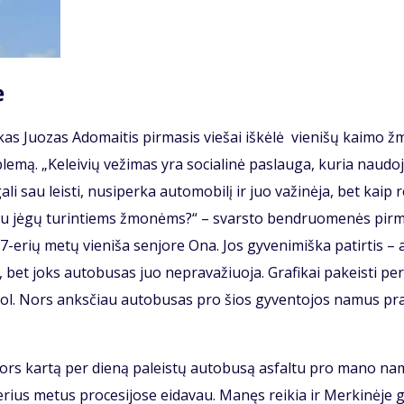
ė
kas Juo­zas Ado­mai­tis pir­ma­sis vie­šai iš­kė­lė vie­ni­šų kai­mo 
le­mą. „Ke­lei­vių ve­ži­mas yra so­cia­li­nė pa­slau­ga, ku­ria nau­do­j
­li sau leis­ti, nu­si­per­ka au­to­mo­bi­lį ir juo va­ži­nė­ja, bet kaip r
žiau jė­gų tu­rin­tiems žmo­nėms?“ – svars­to ben­druo­me­nės pir­m
7-erių me­tų vie­ni­ša sen­jo­re Ona. Jos gy­ve­ni­miš­ka pa­tir­tis – 
, bet joks au­to­bu­sas juo ne­pra­va­žiuo­ja. Gra­fi­kai pa­keis­ti per
ki šiol. Nors anks­čiau au­to­bu­sas pro šios gy­ven­to­jos na­mus pr
ors kar­tą per die­ną pa­leis­tų au­to­bu­są as­fal­tu pro ma­no na
rius me­tus pro­ce­si­jo­se ei­da­vau. Ma­nęs rei­kia ir Mer­ki­nė­je 