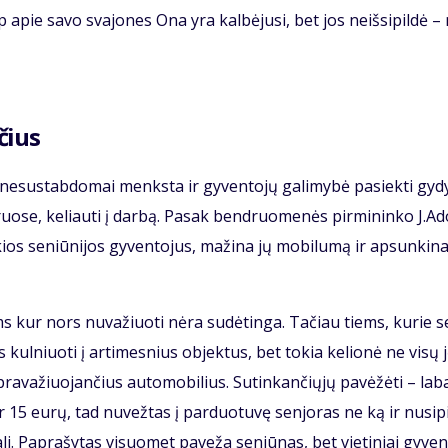
ip apie sa­vo sva­jo­nes Ona yra kal­bė­ju­si, bet jos ne­iš­si­pil­dė 
­čius
ne­su­stab­do­mai menks­ta ir gy­ven­to­jų ga­li­my­bė pa­siek­ti gy­
n­truo­se, ke­liau­ti į dar­bą. Pa­sak ben­druo­me­nės pir­mi­nin­ko J.A
to­kios se­niū­ni­jos gy­ven­to­jus, ma­ži­na jų mo­bi­lu­mą ir ap­sun­ki­n
ms kur nors nu­va­žiuo­ti nė­ra su­dė­tin­ga. Ta­čiau tiems, ku­rie s
ul­niuo­ti į ar­ti­mes­nius ob­jek­tus, bet to­kia ke­lio­nė ne vi­sų 
­va­žiuo­jan­čius au­to­mo­bi­lius. Su­tin­kan­čių­jų pa­vė­žė­ti – la­b
r 15 eu­rų, tad nu­vež­tas į par­duo­tu­vę sen­jo­ras ne ką ir nu­si­pi
 re­a­li. Pa­pra­šy­tas vi­suo­met pa­ve­ža se­niū­nas, bet vie­ti­niai gy­ven