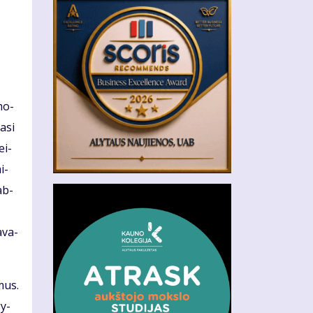
žmo­
a­si
ei­
i­
ab­
a­va­
­mus.
gy­