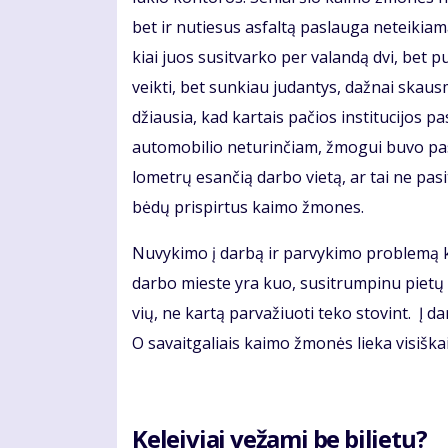
bet ir nu­tie­sus as­fal­tą pa­slau­ga ne­tei­kia­
kiai juos su­si­tvar­ko per va­lan­dą dvi, bet pu
veik­ti, bet sun­kiau ju­dan­tys, daž­nai skaus­m
džiau­sia, kad kar­tais pa­čios ins­ti­tu­ci­jos p
au­to­mo­bi­lio ne­tu­rin­čiam, žmo­gui bu­vo pa
lo­met­rų esan­čią dar­bo vie­tą, ar tai ne pa­si
bė­dų pri­spir­tus kai­mo žmo­nes.
Nu­vy­ki­mo į dar­bą ir par­vy­ki­mo pro­ble­mą kė­
dar­bo mies­te yra kuo, su­si­trum­pi­nu pie­tų lai
vių, ne kar­tą par­va­žiuo­ti te­ko sto­vint. Į da
O sa­vait­ga­liais kai­mo žmo­nės lie­ka vi­siš­kai 
Ke­lei­viai ve­ža­mi be bi­lie­tų?