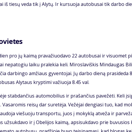
tai iš tie­sų ve­da tik į Aly­tų. Ir kur­suo­ja au­to­bu­sai tik dar­bo di
o­vie­tes
­dien pro jų kai­mą pra­va­žiuo­da­vo 22 au­to­bu­sai ir vi­suo­met pil
ai ne­pa­to­giu lai­ku pra­le­kia ke­li. Mi­ros­la­viš­kis Min­dau­gas Bi­
čia dar­bin­go am­žiaus gy­ven­to­jai. Jų dar­bo die­ną pra­si­de­da 
­bu­sas Aly­taus kryp­ti­mi va­žiuo­ja 8.45 val.
e stab­dan­čius au­to­mo­bi­lius ir pra­šan­čius pa­ve­žė­ti. Ke­li įsi­g
bą. Va­sa­ro­mis rei­sų dar su­re­tė­ja. Ve­žė­jai den­gia­si tuo, kad m
­nau­do­ja vie­šuo­ju trans­por­tu, juos į mo­kyk­lą at­ve­ža ir par­ve­ž
s už­suk­da­vo ir į Obe­li­jos kai­mą, ap­si­suk­da­vo prie bu­vu­sios
e­ma­to autobusų, pra­džio­je bu­vo tei­si­na­ma­si, kad blo­gas ke­