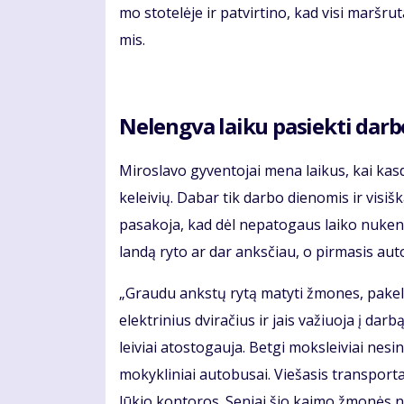
mo sto­te­lė­je ir pa­tvir­ti­no, kad vi­si marš­ru­
mis.
Ne­leng­va lai­ku pa­siek­ti dar­b
Mi­ros­la­vo gy­ven­to­jai me­na lai­kus, kai kas
ke­lei­vių. Da­bar tik dar­bo die­no­mis ir vi­siš­k
pa­sa­ko­ja, kad dėl ne­pa­to­gaus lai­ko nu­ken­
lan­dą ry­to ar dar anks­čiau, o pir­ma­sis au­to
„Grau­du anks­tų ry­tą ma­ty­ti žmo­nes, pa­ke­lė­j
elek­tri­nius dvi­ra­čius ir jais va­žiuo­ja į dar­
lei­viai atos­to­gau­ja. Bet­gi moks­lei­viai ne­si
mo­kyk­li­niai au­to­bu­sai. Viešasis tran­sporta
lū­kio kon­to­ros. Se­niai šio kai­mo žmo­nės n