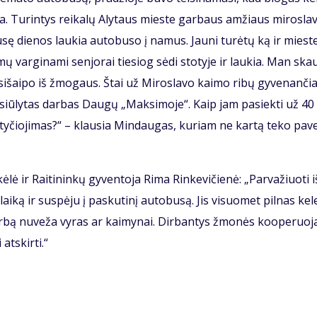
ma. Tu­rin­tys rei­ka­lų Aly­taus mies­te gar­baus am­žiaus mi­ros­la­
­sę die­nos lau­kia au­to­bu­so į na­mus. Jau­ni tu­rė­tų ką ir mies­t
ų var­gi­na­mi sen­jo­rai tie­siog sė­di sto­ty­je ir lau­kia. Man ska
a­si­šai­po iš žmo­gaus. Štai už Mi­ros­la­vo kai­mo ri­bų gy­ve­nan­č
­siū­ly­tas dar­bas Dau­gų „Mak­si­mo­je“. Kaip jam pa­siek­ti už 40 
­ty­čio­ji­mas?“ – klau­sia Min­dau­gas, ku­riam ne kar­tą te­ko pa­ve­
lė ir Rai­ti­nin­kų gy­ven­to­ja Ri­ma Rin­ke­vi­čie­nė: „Par­va­žiuo­ti i
­ką ir su­spė­ju į pas­ku­ti­nį au­to­bu­są. Jis vi­suo­met pil­nas ke­l
r­bą nu­ve­ža vy­ras ar kai­my­nai. Dir­ban­tys žmo­nės ko­o­pe­ruo­ja
at­skir­ti.“