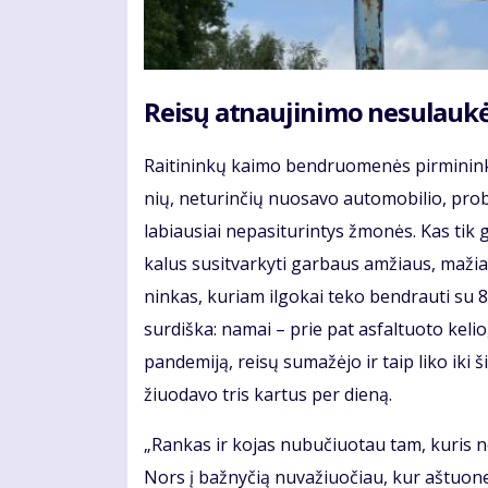
Rei­sų at­nau­ji­ni­mo ne­su­lau­k
Rai­ti­nin­kų kai­mo ben­druo­me­nės pir­mi­nin­
nių, ne­tu­rin­čių nuo­sa­vo au­to­mo­bi­lio, pro­b
la­biau­siai ne­pa­si­tu­rin­tys žmo­nės. Kas tik ga
ka­lus su­si­tvar­ky­ti gar­baus am­žiaus, ma­
nin­kas, ku­riam il­go­kai te­ko ben­drau­ti su 8
sur­diš­ka: na­mai – prie pat as­fal­tuo­to ke­lio
pan­de­mi­ją, rei­sų su­ma­žė­jo ir taip li­ko i
žiuo­da­vo tris kar­tus per die­ną.
„Ran­kas ir ko­jas nu­bu­čiuo­tau tam, ku­ris n
Nors į baž­ny­čią nu­va­žiuo­čiau, kur aš­tuo­ne­