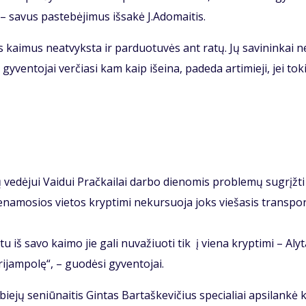
 – sa­vus pa­ste­bė­ji­mus iš­sa­kė J.Ado­mai­tis.
 kai­mus ne­at­vyks­ta ir par­duo­tu­vės ant ra­tų. Jų sa­vi­nin­kai ne
gy­ven­to­jai ver­čia­si kam kaip iš­ei­na, pa­de­da ar­ti­mie­ji, jei to­k
ve­dė­jui Vai­dui Prač­kai­lai dar­bo die­no­mis pro­ble­mų su­grįž­ti 
e­na­mo­sios vie­tos kryp­ti­mi ne­kur­suo­ja joks vie­ša­sis trans­por
u iš sa­vo kai­mo jie ga­li nu­va­žiuo­ti tik į vie­na kryp­ti­mi – Aly­
­jam­po­lę“, – guo­dė­si gy­ven­to­jai.
ie­jų se­niū­nai­tis Gin­tas Bar­taš­ke­vi­čius spe­cia­liai ap­si­lan­kė 