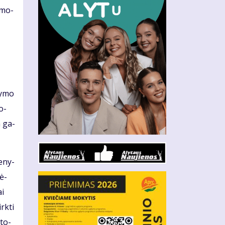
– mo­
dy­mo
do­
a ga­
e­ny­
jė­
ai
rk­ti
­to­