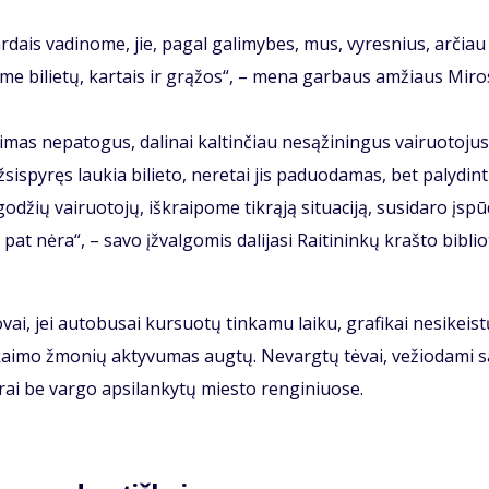
­dais va­di­no­me, jie, pa­gal ga­li­my­bes, mus, vy­res­nius, ar­čia
o­me bi­lie­tų, kar­tais ir grą­žos“, – me­na gar­baus am­žiaus Mi­ros
as ne­pa­to­gus, da­li­nai kal­tin­čiau ne­są­ži­nin­gus vai­ruo­to­jus
ž­si­spy­ręs lau­kia bi­lie­to, ne­re­tai jis pa­duo­da­mas, bet pa­ly­dint
o­džių vai­ruo­to­jų, iš­krai­po­me tik­rą­ją si­tu­a­ci­ją, su­si­da­ro įspū­
pat nė­ra“, – sa­vo įžval­go­mis da­li­ja­si Rai­ti­nin­kų kraš­to bib­lio
vai, jei au­to­bu­sai kur­suo­tų tin­ka­mu lai­ku, gra­fi­kai ne­si­keis­t
i kai­mo žmo­nių ak­ty­vu­mas aug­tų. Ne­varg­tų tė­vai, ve­žio­da­mi s
­rai be var­go ap­si­lan­ky­tų mies­to ren­gi­niuo­se.