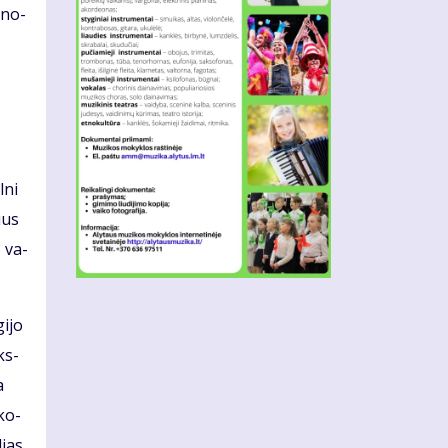
e­no­
­ni
lius
8 va­
i­jo
oks­
a
 ko­
lias,