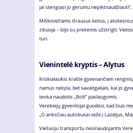
jai sten­gia­si jo ge­ru­mu ne­pik­tnau­džiau­ti“,
Miš­ko­ve­žiams iš­rau­sus ke­lius, į ato­kes­nius
zi­kuo­ja – bi­jo su pre­kė­mis už­strig­ti. Vie­tos 
tu­ri.
Vie­nin­te­lė kryp­tis – Aly­tus
Kro­kia­lau­kio kraš­te gy­ve­nan­čiam ren­gi­nių 
na­mus ne­ky­la, bet sa­vait­ga­liais, kai jo gy­v
ten­ka nau­do­tis „Bolt“ pa­slau­go­mis.
Ve­re­bie­jų gy­ven­to­jai guo­dė­si, kad šiuo me­t
„O anks­čiau au­to­bu­sai ve­žė į Laz­di­jus, Ma­ri
Vie­šuo­ju trans­por­tu ne­si­nau­do­jan­tis Ve­re­b