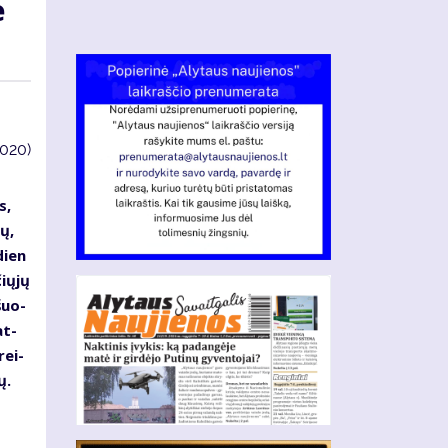
e
4020)
s,
gų,
­dien
čiųjų
šuo­
at­
rei­
ų.