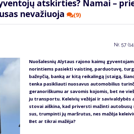
­ven­to­jų at­skir­ties? Na­mai – pri
bu­sas ne­va­žiuo­ja
(9)
Nr.
57 (1
Nuo­ša­les­nių Aly­taus ra­jo­no kai­mų gy­ven­to­jam
no­rin­tiems pa­siek­ti vais­ti­nę, par­duo­tu­vę, tur­
baž­ny­čią, ban­ką ar ki­tą rei­ka­lin­gą įstai­gą, šian
ten­ka pa­si­kliau­ti nuo­sa­vus au­to­mo­bi­lius tu­rin­
ge­ra­no­riš­ku­mu ar sa­vo­mis ko­jo­mis, bet ne vie­
ju trans­por­tu. Ke­lei­vių ve­žė­jai ir sa­vi­val­dy­bės 
sto­vai aiš­ki­na, kad pri­vers­ti ma­žin­ti au­to­bu­sų 
sus, trum­pin­ti jų marš­ru­tus, nes ma­žė­ja ke­lei­vi
Bet ar tik­rai ma­žė­ja?