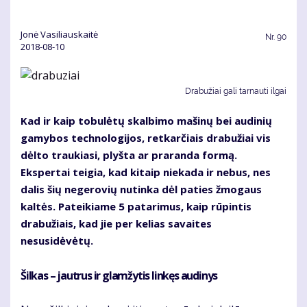
Jonė Vasiliauskaitė
Nr.
90
2018-08-10
Drabužiai gali tarnauti ilgai
Kad ir kaip tobulėtų skalbimo mašinų bei audinių
gamybos technologijos, retkarčiais drabužiai vis
dėlto traukiasi, plyšta ar praranda formą.
Ekspertai teigia, kad kitaip niekada ir nebus, nes
dalis šių negerovių nutinka dėl paties žmogaus
kaltės. Pateikiame 5 patarimus, kaip rūpintis
drabužiais, kad jie per kelias savaites
nesusidėvėtų.
Šilkas – jautrus ir glamžytis linkęs audinys