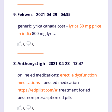
Fekwes
- 2021-04-29 - 04:35
generic lyrica canada cost -
lyrica 50 mg price
Komentaras
in india
800 mg lyrica
0
0
Anthonystigh
- 2021-04-28 - 13:47
online ed medications:
erectile dysfunction
Komentaras
medications
- best ed medication
https://edpillst.com/#
treatment for ed
best non prescription ed pills
0
0