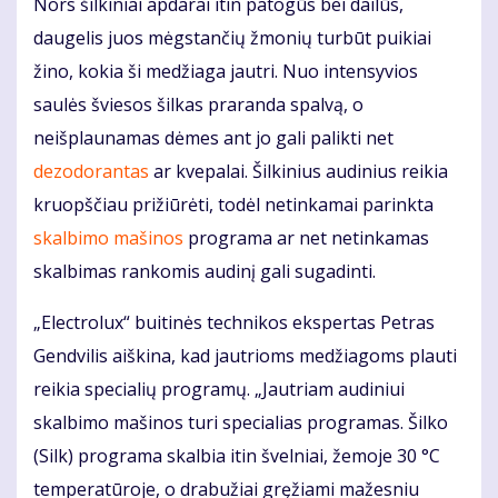
Nors šilkiniai apdarai itin patogūs bei dailūs,
daugelis juos mėgstančių žmonių turbūt puikiai
žino, kokia ši medžiaga jautri. Nuo intensyvios
saulės šviesos šilkas praranda spalvą, o
neišplaunamas dėmes ant jo gali palikti net
dezodorantas
ar kvepalai. Šilkinius audinius reikia
kruopščiau prižiūrėti, todėl netinkamai parinkta
skalbimo mašinos
programa ar net netinkamas
skalbimas rankomis audinį gali sugadinti.
„Electrolux“ buitinės technikos ekspertas Petras
Gendvilis aiškina, kad jautrioms medžiagoms plauti
reikia specialių programų. „Jautriam audiniui
skalbimo mašinos turi specialias programas. Šilko
(Silk) programa skalbia itin švelniai, žemoje 30 °C
temperatūroje, o drabužiai gręžiami mažesniu