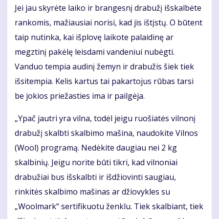
Jei jau skyrėte laiko ir brangesnį drabužį išskalbėte
rankomis, mažiausiai norisi, kad jis ištįstų. O būtent
taip nutinka, kai išplovę laikote palaidinę ar
megztinį pakėlę leisdami vandeniui nubėgti.
Vanduo tempia audinį žemyn ir drabužis šiek tiek
išsitempia. Kelis kartus tai pakartojus rūbas tarsi
be jokios priežasties ima ir pailgėja.
„Ypač jautri yra vilna, todėl jeigu ruošiatės vilnonį
drabužį skalbti skalbimo mašina, naudokite Vilnos
(Wool) programą. Nedėkite daugiau nei 2 kg
skalbinių. Jeigu norite būti tikri, kad vilnoniai
drabužiai bus išskalbti ir išdžiovinti saugiau,
rinkitės skalbimo mašinas ar džiovykles su
„Woolmark“ sertifikuotu ženklu. Tiek skalbiant, tiek