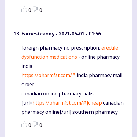
0
0
Earnestcanny
- 2021-05-01 - 01:56
foreign pharmacy no prescription:
erectile
Komentaras
dysfunction medications
- online pharmacy
india
https://pharmfst.com/#
india pharmacy mail
order
canadian online pharmacy cialis
[url=
https://pharmfst.com/#]cheap
canadian
pharmacy online[/url] southern pharmacy
0
0