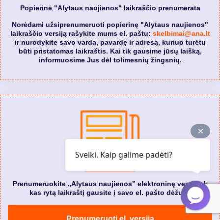
Popierinė "Alytaus naujienos" laikraščio prenumerata
Norėdami užsiprenumeruoti popierinę "Alytaus naujienos"
laikraščio versiją rašykite mums el. paštu:
skelbimai@ana.lt
ir nurodykite savo vardą, pavardę ir adresą, kuriuo turėtų
būti pristatomas laikraštis. Kai tik gausime jūsų laišką,
informuosime Jus dėl tolimesnių žingsnių.
Sveiki. Kaip galime padėti?
Prenumeruokite „Alytaus naujienos” elektroninę versiją. Ir
kas rytą laikraštį gausite į savo el. pašto dėžutę.
Prenumeruoti el. versiją