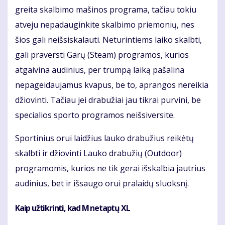
greita skalbimo mašinos programa, tačiau tokiu
atveju nepadauginkite skalbimo priemonių, nes
šios gali neišsiskalauti. Neturintiems laiko skalbti,
gali praversti Garų (Steam) programos, kurios
atgaivina audinius, per trumpą laiką pašalina
nepageidaujamus kvapus, be to, aprangos nereikia
džiovinti. Tačiau jei drabužiai jau tikrai purvini, be
specialios sporto programos neišsiversite.
Sportinius orui laidžius lauko drabužius reikėtų
skalbti ir džiovinti Lauko drabužių (Outdoor)
programomis, kurios ne tik gerai išskalbia jautrius
audinius, bet ir išsaugo orui pralaidų sluoksnį.
Kaip užtikrinti, kad M netaptų XL