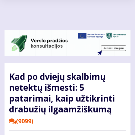
Pereiti
į
pagrindinį
turinį
Kad po dviejų skalbimų
netektų išmesti: 5
patarimai, kaip užtikrinti
drabužių ilgaamžiškumą
(9099)