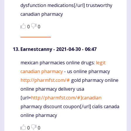
dysfunction medications[/url] trustworthy
canadian pharmacy
0
0
Earnestcanny
- 2021-04-30 - 06:47
mexican pharmacies online drugs:
legit
Komentaras
canadian pharmacy
- us online pharmacy
http://pharmfst.com/#
gold pharmacy online
online pharmacy delivery usa
[url=
http://pharmfst.com/#]canadian
pharmacy discount coupon[/url] cialis canada
online pharmacy
0
0