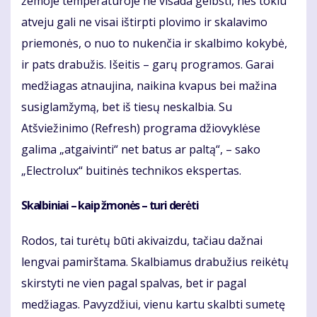
žemoje temperatūroje ne visada gelbsti, nes tokiu
atveju gali ne visai ištirpti plovimo ir skalavimo
priemonės, o nuo to nukenčia ir skalbimo kokybė,
ir pats drabužis. Išeitis – garų programos. Garai
medžiagas atnaujina, naikina kvapus bei mažina
susiglamžymą, bet iš tiesų neskalbia. Su
Atšviežinimo (Refresh) programa džiovyklėse
galima „atgaivinti“ net batus ar paltą“, – sako
„Electrolux“ buitinės technikos ekspertas.
Skalbiniai – kaip žmonės – turi derėti
Rodos, tai turėtų būti akivaizdu, tačiau dažnai
lengvai pamirštama. Skalbiamus drabužius reikėtų
skirstyti ne vien pagal spalvas, bet ir pagal
medžiagas. Pavyzdžiui, vienu kartu skalbti sumetę