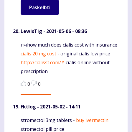
LewisTig
- 2021-05-06 - 08:36
п»їhow much does cialis cost with insurance
Komentaras
cialis 20 mg cost
- original cialis low price
http://cialisst.com/#
cialis online without
prescription
0
0
Fktlog
- 2021-05-02 - 14:11
stromectol 3mg tablets -
buy ivermectin
Komentaras
stromectol pill price