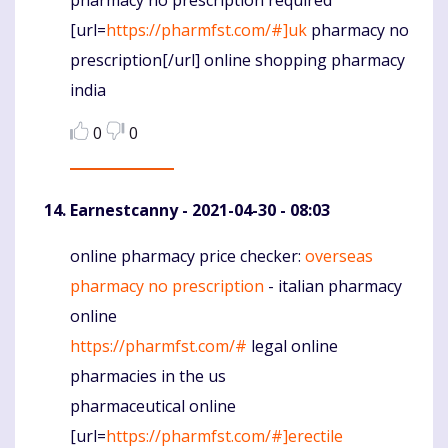
pharmacy no prescription required
[url=
https://pharmfst.com/#]uk
pharmacy no
prescription[/url] online shopping pharmacy
india
0
0
Earnestcanny
- 2021-04-30 - 08:03
online pharmacy price checker:
overseas
Komentaras
pharmacy no prescription
- italian pharmacy
online
https://pharmfst.com/#
legal online
pharmacies in the us
pharmaceutical online
[url=
https://pharmfst.com/#]erectile