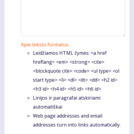
Apie teksto formatus
Leidžiamos HTML žymės: <a href
hreflang> <em> <strong> <cite>
<blockquote cite> <code> <ul type> <ol
start type> <li> <dl> <dt> <dd> <h2 id>
<h3 id> <h4 id> <h5 id> <h6 id>
Linijos ir paragrafai atskiriami
automatiškai
Web page addresses and email
addresses turn into links automatically.