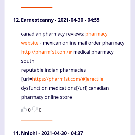
Earnestcanny
- 2021-04-30 - 04:55
canadian pharmacy reviews:
pharmacy
Komentaras
website
- mexican online mail order pharmacy
http://pharmfst.com/#
medical pharmacy
south
reputable indian pharmacies
[url=
https://pharmfst.com/#]erectile
dysfunction medications[/url] canadian
pharmacy online store
0
0
Nnlohl
- 2021-04-30 - 04:37