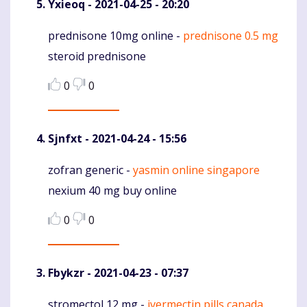
Yxieoq
- 2021-04-25 - 20:20
prednisone 10mg online -
prednisone 0.5 mg
Komentaras
steroid prednisone
0
0
Sjnfxt
- 2021-04-24 - 15:56
zofran generic -
yasmin online singapore
Komentaras
nexium 40 mg buy online
0
0
Fbykzr
- 2021-04-23 - 07:37
stromectol 12 mg -
ivermectin pills canada
Komentaras