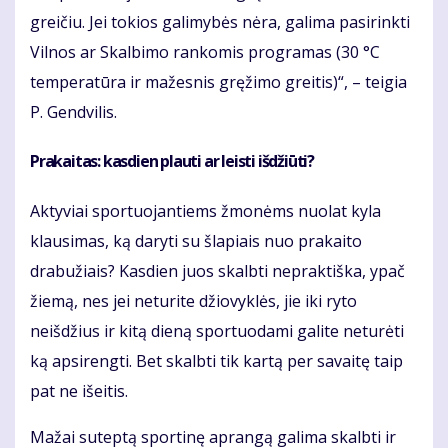
greičiu. Jei tokios galimybės nėra, galima pasirinkti
Vilnos ar Skalbimo rankomis programas (30 °C
temperatūra ir mažesnis gręžimo greitis)“, – teigia
P. Gendvilis.
Prakaitas: kasdien plauti ar leisti išdžiūti?
Aktyviai sportuojantiems žmonėms nuolat kyla
klausimas, ką daryti su šlapiais nuo prakaito
drabužiais? Kasdien juos skalbti nepraktiška, ypač
žiemą, nes jei neturite džiovyklės, jie iki ryto
neišdžius ir kitą dieną sportuodami galite neturėti
ką apsirengti. Bet skalbti tik kartą per savaitę taip
pat ne išeitis.
Mažai suteptą sportinę aprangą galima skalbti ir