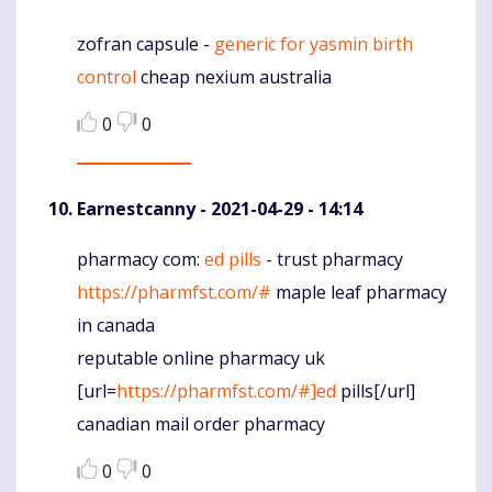
zofran capsule -
generic for yasmin birth
Komentaras
control
cheap nexium australia
0
0
Earnestcanny
- 2021-04-29 - 14:14
pharmacy com:
ed pills
- trust pharmacy
Komentaras
https://pharmfst.com/#
maple leaf pharmacy
in canada
reputable online pharmacy uk
[url=
https://pharmfst.com/#]ed
pills[/url]
canadian mail order pharmacy
0
0