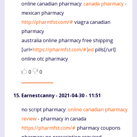
online canadian pharmacy:
canada pharmacy
-
Komentaras
mexican pharmacy
http://pharmfst.com/#
viagra canadian
pharmacy
australia online pharmacy free shipping
[url=
https://pharmfst.com/#]ed
pills[/url]
online otc pharmacy
0
0
Earnestcanny
- 2021-04-30 - 11:51
no script pharmacy:
online canadian pharmacy
Komentaras
review
- pharmacy in canada
https://pharmfst.com/#
pharmacy coupons