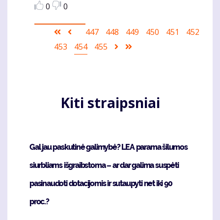
0
0
Pagination
First
Ankstesnis
Puslapis
447
Puslapis
448
Puslapis
449
Puslapis
450
Puslapis
451
Puslapis
452
Puslapis
453
page
puslapis
Current
454
Puslapis
455
Sekantis
Last
page
puslapis
page
Kiti straipsniai
Gal jau paskutinė galimybė? LEA parama šilumos
siurbliams išgraibstoma – ar dar galima suspėti
pasinaudoti dotacijomis ir sutaupyti net iki 90
proc.?