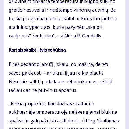
džiovinant tinkama temperatūra ir būgno sukimo
greitis nesuvelia ir neištampo vilnonių audinių. Be
to, šia programa galima skalbti ir kitus itin jautrius
audinius, ypač tuos, kurie pažymėti „skalbti
rankomis“ ženkliuku“, – aiškina P. Gendvilis.
Kartais skalbti išvis nebūtina
Prieš dedant drabužį į skalbimo mašiną, derėtų
savęs paklausti – ar tikrai jį jau reikia plauti?
Neretai skalbti padedame nebetinkamus nešioti,
tačiau dar ne purvinus apdarus.
„Reikia pripažinti, kad dažnas skalbimas
aukštesnėje temperatūroje neišvengiamai blukina
spalvas ir gali pažeisti audinio struktūrą. Skalbimas