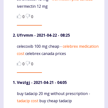
ivermectin 12 mg
0
0
Ufrvmm
- 2021-04-22 - 08:25
celecoxib 100 mg cheap -
celebrex medication
Komentaras
cost
celebrex canada prices
0
0
Vwzlgj
- 2021-04-21 - 04:05
buy tadacip 20 mg without prescription -
Komentaras
tadacip cost
buy cheap tadacip