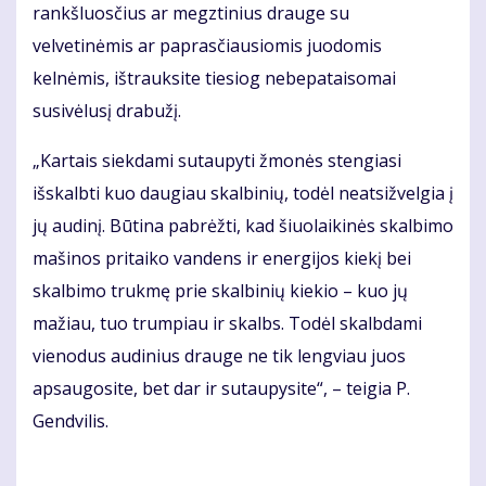
rankšluosčius ar megztinius drauge su
velvetinėmis ar paprasčiausiomis juodomis
kelnėmis, ištrauksite tiesiog nebepataisomai
susivėlusį drabužį.
„Kartais siekdami sutaupyti žmonės stengiasi
išskalbti kuo daugiau skalbinių, todėl neatsižvelgia į
jų audinį. Būtina pabrėžti, kad šiuolaikinės skalbimo
mašinos pritaiko vandens ir energijos kiekį bei
skalbimo trukmę prie skalbinių kiekio – kuo jų
mažiau, tuo trumpiau ir skalbs. Todėl skalbdami
vienodus audinius drauge ne tik lengviau juos
apsaugosite, bet dar ir sutaupysite“, – teigia P.
Gendvilis.