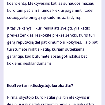
koeficientą. Efektyvesnis katilas sunaudos mažiau
kuro tam pačiam šilumos kiekiui pagaminti, todėl
sutaupysite pinigų sąskaitoms už šildymą.
Kitas veiksnys, į kurį reikia atsižvelgti, yra katilo
prekės ženklas. Ieškokite prekės ženklo, kuris turi
gerą reputaciją dėl patikimumo ir kokybės. Taip pat
turėtumėte rinktis katilą, kuriam suteikiama
garantija, kad būtumėte apsaugoti iškilus bet
kokiems nesklandumams.
Kodėl verta rinktis skystojo kuro katilus?
Pirma, skystojo kuro katilai yra itin efektyvūs ir
ilgainiui gali padėti sutaupyti pinigų. Jie gali šildyti