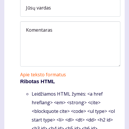
Jūsų vardas
Komentaras
Apie teksto formatus
Ribotas HTML
Leidžiamos HTML žymės: <a href
hreflang> <em> <strong> <cite>
<blockquote cite> <code> <ul type> <ol
start type> <li> <dl> <dt> <dd> <h2 id>
<h3 id> <h4 id> <h5 id> <h6 id>