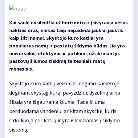
Kai saulė nusileidžia už horizonto ir įsivyrauja vėsus
nakties oras, niekas taip nepadeda jaukiai jaustis
kaip šilti namai. Skystojo kuro katilai yra
populiarus namų ir pastatų šildymo būdas. Jie yra
universalūs, efektyvūs ir patikimi, užtikrinantys
pastovų šilumos tiekimą šaltesniais metų
mėnesiais.
Skystojo kuro katilų veikimas: degimo kameroje
deginant skystąjį kurą, pavyzdžiui, dyzeliną arba
žibalą yra išgaunama šiluma. Tada šiluma
perduodama vandeniui ar kitam skysčiui, kuris
cirkuliuoja per katilą ir yra išleidžiamas į šildymo
sistemą.