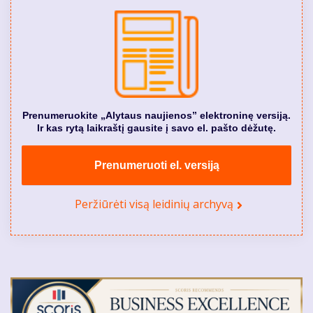
Prenumeruokite „Alytaus naujienos” elektroninę versiją.
Ir kas rytą laikraštį gausite į savo el. pašto dėžutę.
Prenumeruoti el. versiją
Peržiūrėti visą leidinių archyvą