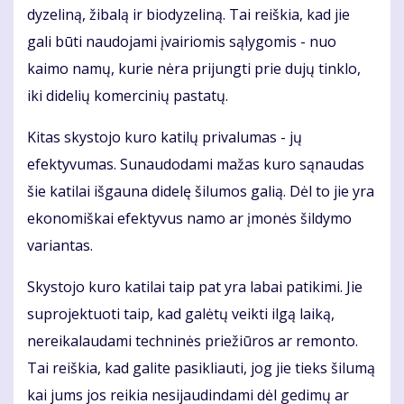
dyzeliną, žibalą ir biodyzeliną. Tai reiškia, kad jie
gali būti naudojami įvairiomis sąlygomis - nuo
kaimo namų, kurie nėra prijungti prie dujų tinklo,
iki didelių komercinių pastatų.
Kitas skystojo kuro katilų privalumas - jų
efektyvumas. Sunaudodami mažas kuro sąnaudas
šie katilai išgauna didelę šilumos galią. Dėl to jie yra
ekonomiškai efektyvus namo ar įmonės šildymo
variantas.
Skystojo kuro katilai taip pat yra labai patikimi. Jie
suprojektuoti taip, kad galėtų veikti ilgą laiką,
nereikalaudami techninės priežiūros ar remonto.
Tai reiškia, kad galite pasikliauti, jog jie tieks šilumą
kai jums jos reikia nesijaudindami dėl gedimų ar