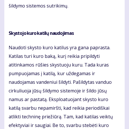
šildymo sistemos sutrikimų.
Skystojo kuro katilų naudojimas
Naudoti skysto kuro katilus yra gana paprasta.
Katilas turi kuro baką, kurį reikia pripildyti
atitinkamos rūšies skystuoju kuru. Tada kuras
pumpuojamas į katilą, kur uždegamas ir
naudojamas vandeniui šildyti. Pašildytas vanduo
cirkuliuoja jūsų šildymo sistemoje ir šildo jūsų
namus ar pastatą. Eksploatuojant skysto kuro
katilą svarbu nepamiršti, kad reikia periodiškai
atlikti techninę priežiūrą. Tam, kad katilas veiktų
efektyviai ir saugiai. Be to, svarbu stebėti kuro