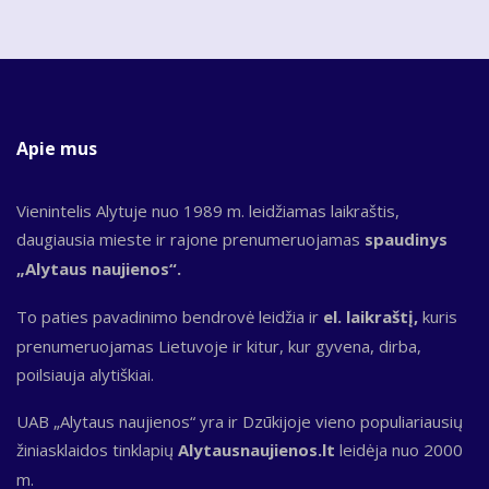
Apie mus
Vienintelis Alytuje nuo 1989 m. leidžiamas laikraštis,
daugiausia mieste ir rajone prenumeruojamas
spaudinys
„Alytaus naujienos“.
To paties pavadinimo bendrovė leidžia ir
el. laikraštį,
kuris
prenumeruojamas Lietuvoje ir kitur, kur gyvena, dirba,
poilsiauja alytiškiai.
UAB „Alytaus naujienos“ yra ir Dzūkijoje vieno populiariausių
žiniasklaidos tinklapių
Alytausnaujienos.lt
leidėja nuo 2000
m.