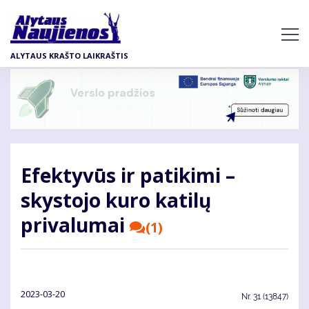
Pereiti
į
pagrindinį
ALYTAUS KRAŠTO LAIKRAŠTIS
turinį
Efektyvūs ir patikimi –
skystojo kuro katilų
privalumai
(1)
2023-03-20
Nr.
31 (13847)