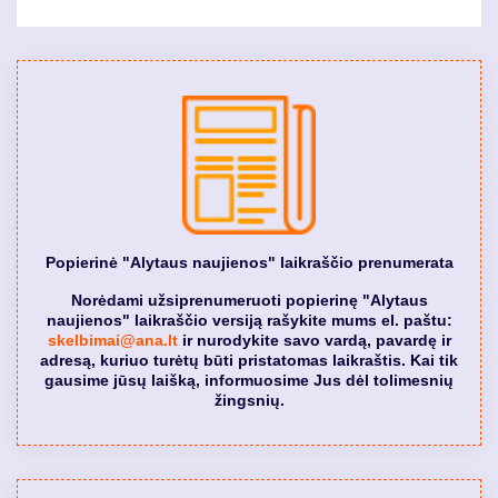
Popierinė "Alytaus naujienos" laikraščio prenumerata
Norėdami užsiprenumeruoti popierinę "Alytaus
naujienos" laikraščio versiją rašykite mums el. paštu:
skelbimai@ana.lt
ir nurodykite savo vardą, pavardę ir
adresą, kuriuo turėtų būti pristatomas laikraštis. Kai tik
gausime jūsų laišką, informuosime Jus dėl tolimesnių
žingsnių.