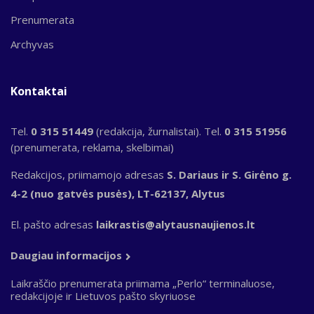
Prenumerata
Archyvas
Kontaktai
Tel.
0 315 51449
(redakcija, žurnalistai). Tel.
0 315 51956
(prenumerata, reklama, skelbimai)
Redakcijos, priimamojo adresas
S. Dariaus ir S. Girėno g.
4-2 (nuo gatvės pusės), LT-62137, Alytus
El. pašto adresas
laikrastis@alytausnaujienos.lt
Daugiau informacijos
Laikraščio prenumerata priimama „Perlo“ terminaluose,
redakcijoje ir Lietuvos pašto skyriuose