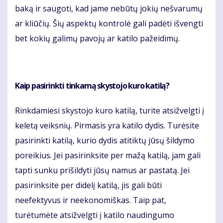
baką ir saugoti, kad jame nebūtų jokių nešvarumų
ar kliūčių. Šių aspektų kontrolė gali padėti išvengti
bet kokių galimų pavojų ar katilo pažeidimų.
Kaip pasirinkti tinkamą skystojo kuro katilą?
Rinkdamiesi skystojo kuro katilą, turite atsižvelgti į
keletą veiksnių. Pirmasis yra katilo dydis. Turėsite
pasirinkti katilą, kurio dydis atitiktų jūsų šildymo
poreikius. Jei pasirinksite per mažą katilą, jam gali
tapti sunku prišildyti jūsų namus ar pastatą. Jei
pasirinksite per didelį katilą, jis gali būti
neefektyvus ir neekonomiškas. Taip pat,
turėtumėte atsižvelgti į katilo naudingumo