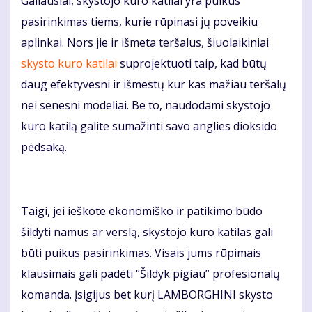
Galiausiai, skystojo kuro katilai yra puikus
pasirinkimas tiems, kurie rūpinasi jų poveikiu
aplinkai. Nors jie ir išmeta teršalus, šiuolaikiniai
skysto kuro katilai
suprojektuoti taip, kad būtų
daug efektyvesni ir išmestų kur kas mažiau teršalų
nei senesni modeliai. Be to, naudodami skystojo
kuro katilą galite sumažinti savo anglies dioksido
pėdsaką.
Taigi, jei ieškote ekonomiško ir patikimo būdo
šildyti namus ar verslą, skystojo kuro katilas gali
būti puikus pasirinkimas. Visais jums rūpimais
klausimais gali padėti “Šildyk pigiau” profesionalų
komanda. Įsigijus bet kurį LAMBORGHINI skysto