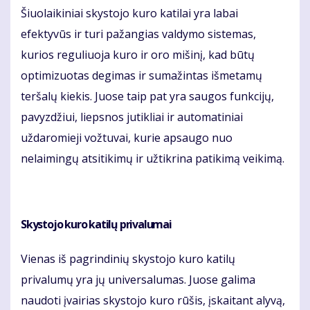
Šiuolaikiniai skystojo kuro katilai yra labai
efektyvūs ir turi pažangias valdymo sistemas,
kurios reguliuoja kuro ir oro mišinį, kad būtų
optimizuotas degimas ir sumažintas išmetamų
teršalų kiekis. Juose taip pat yra saugos funkcijų,
pavyzdžiui, liepsnos jutikliai ir automatiniai
uždaromieji vožtuvai, kurie apsaugo nuo
nelaimingų atsitikimų ir užtikrina patikimą veikimą.
Skystojo kuro katilų privalumai
Vienas iš pagrindinių skystojo kuro katilų
privalumų yra jų universalumas. Juose galima
naudoti įvairias skystojo kuro rūšis, įskaitant alyvą,