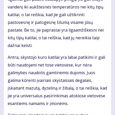
vandenį iki aukštesnės temperatūros nei kitų tipų
katilai, o tai reiškia, kad jie gali užtikrinti
pastovesnę ir patogesnę šilumą visame jūsų
pastate. Be to, jie paprastai yra ilgaamžiškesni nei
kitų tipų katilai, o tai reiškia, kad jų nereikia taip
dažnai keisti.
Antra, skystojo kuro katilai yra labai patikimi ir gali
būti naudojami net tose vietovėse, kur nėra
galimybės naudotis gamtinėmis dujomis. Juos
galima kūrenti įvairiais skystaisiais degalais,
įskaitant mazutą, dyzeliną ir žibalą, o tai reiškia, kad
jie yra universalus pasirinkimas atokiose vietovėse
esantiems namams ir įmonėms.