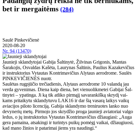
Pa­dan­gių žyd­rų rei­kia ne tik ber­niu­kams,
bet ir mer­gai­tėms
(284)
Saulė Pinkevičienė
2020-08-20
Nr.
94 (13470)
Jaunieji sklandytojai Gabija Šaltinytė, Žilvinas Grigonis, Mantas
Šarakojis, Osvaldas Kašėta, Laurynas Šaltinis, Paulius Kazakevičius
ir instruktorius Vytautas Kontrimavičius Alytaus aerodrome. Saulės
PINKEVIČIENĖS nuotr.
Sau­lė­tas rug­pjū­čio tre­čia­die­nis, Aly­taus ae­ro­dro­me 10 va­lan­dą jau
ver­da gy­ve­ni­mas. Die­na kaip die­na, bet vie­nuo­lik­me­tei Ga­bi­jai Šal­
ti­ny­tei – ypa­tin­ga. Ji ką tik at­li­ko pir­mą­jį sa­va­ran­kiš­ką skry­dį vai­
kams pri­tai­ky­tu sklan­dy­tu­vu LAK16 ir dar šią va­sa­rą lai­kys vai­kų
avia­ci­jos pi­lo­to li­cen­ci­ją. Ga­bi­ja sklan­dy­mo tre­ni­ruo­tes lan­ko nuo
de­vy­ne­rių me­tų. Pir­mo­jo jos skry­džio pro­ga jau­nie­ji avia­to­riai val­go
le­dus, o jų in­struk­to­rius Vy­tau­tas Kon­tri­ma­vi­čius džiau­gia­si: „Au­ga
ge­ra pa­mai­na, at­sa­kin­gi ir tu­rin­tys pui­kų po­mė­gį vai­kai, džiau­giuo­si,
kad ma­no ži­nios ir pa­ta­ri­mai jiems yra nau­din­gi.“