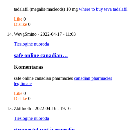
tadalafil (megalis-macleods) 10 mg
where to buy teva tadalafil
Like
0
Dislike
0
WevgSmino
- 2022-04-17 - 11:03
Tiesioginė nuoroda
safe online canadian…
Komentaras
safe online canadian pharmacies
canadian pharmacies
legitimate
Like
0
Dislike
0
ZbttInoth
- 2022-04-16 - 19:16
Tiesioginė nuoroda
stromectol cost ivermectin…