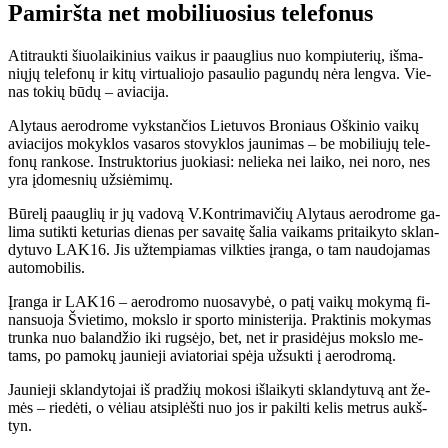
Pamiršta net mobiliuosius telefonus
Ati­trauk­ti šiuo­lai­ki­nius vai­kus ir pa­aug­lius nuo kom­piu­te­rių, iš­ma­
nių­jų te­le­fo­nų ir ki­tų vir­tu­a­lio­jo pa­sau­lio pa­gun­dų nė­ra leng­va. Vie­
nas to­kių bū­dų – avia­ci­ja.
Aly­taus ae­ro­dro­me vyks­tan­čios Lie­tu­vos Bro­niaus Oš­ki­nio vai­kų
avia­ci­jos mo­kyk­los va­sa­ros sto­vyk­los jau­ni­mas – be mo­bi­liu­jų te­le­
fo­nų ran­ko­se. In­struk­to­rius juo­kia­si: ne­lie­ka nei lai­ko, nei no­ro, nes
yra įdo­mes­nių už­si­ė­mi­mų.
Bū­re­lį pa­aug­lių ir jų va­do­vą V.Kon­tri­ma­vi­čių Aly­taus ae­ro­dro­me ga­
li­ma su­tik­ti ke­tu­rias die­nas per sa­vai­tę ša­lia vai­kams pri­tai­ky­to sklan­
dy­tu­vo LAK16. Jis už­tem­pia­mas vilk­ties įran­ga, o tam nau­do­ja­mas
au­to­mo­bi­lis.
Įran­ga ir LAK16 – ae­ro­dro­mo nuo­sa­vy­bė, o pa­tį vai­kų mo­ky­mą fi­
nan­suo­ja Švie­ti­mo, moks­lo ir spor­to mi­nis­te­ri­ja. Prak­ti­nis mo­ky­mas
trun­ka nuo ba­lan­džio iki rug­sė­jo, bet, net ir pra­si­dė­jus moks­lo me­
tams, po pa­mo­kų jau­nie­ji avia­to­riai spė­ja už­suk­ti į ae­ro­dro­mą.
Jau­nie­ji sklan­dy­to­jai iš pra­džių mo­ko­si iš­lai­ky­ti sklan­dy­tu­vą ant že­
mės – rie­dė­ti, o vė­liau at­si­plėš­ti nuo jos ir pa­kil­ti ke­lis met­rus aukš­
tyn.