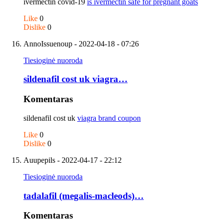
ivermectin covid-19
is ivermectin safe for pregnant goats
Like
0
Dislike
0
AnnoIssuenoup
- 2022-04-18 - 07:26
Tiesioginė nuoroda
sildenafil cost uk viagra…
Komentaras
sildenafil cost uk
viagra brand coupon
Like
0
Dislike
0
Auupepils
- 2022-04-17 - 22:12
Tiesioginė nuoroda
tadalafil (megalis-macleods)…
Komentaras