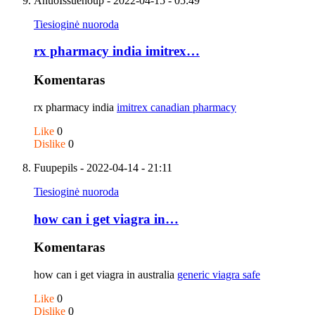
AnuoIssuenoup
- 2022-04-15 - 05:49
Tiesioginė nuoroda
rx pharmacy india imitrex…
Komentaras
rx pharmacy india
imitrex canadian pharmacy
Like
0
Dislike
0
Fuupepils
- 2022-04-14 - 21:11
Tiesioginė nuoroda
how can i get viagra in…
Komentaras
how can i get viagra in australia
generic viagra safe
Like
0
Dislike
0