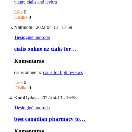
viagra cialis and levitra
Like
0
Dislike
0
NbttInoth
- 2022-04-13 - 17:59
Tiesioginė nuoroda
cialis online nz cialis for…
Komentaras
cialis online nz
cialis for bph reviews
Like
0
Dislike
0
KnrnDyday
- 2022-04-13 - 16:58
Tiesioginė nuoroda
best canadian pharmacy to…
Komentaras