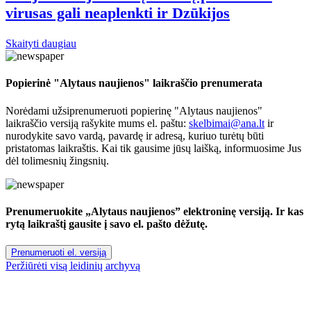
virusas gali neaplenkti ir Dzūkijos
Skaityti daugiau
Popierinė "Alytaus naujienos" laikraščio prenumerata
Norėdami užsiprenumeruoti popierinę "Alytaus naujienos"
laikraščio versiją rašykite mums el. paštu:
skelbimai@ana.lt
ir
nurodykite savo vardą, pavardę ir adresą, kuriuo turėtų būti
pristatomas laikraštis. Kai tik gausime jūsų laišką, informuosime Jus
dėl tolimesnių žingsnių.
Prenumeruokite „Alytaus naujienos” elektroninę versiją. Ir kas
rytą laikraštį gausite į savo el. pašto dėžutę.
Prenumeruoti el. versiją
Peržiūrėti visą leidinių archyvą