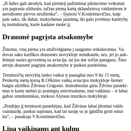
„Iš ša­lies ga­li at­ro­dy­ti, kad pir­mie­ji pa­žin­ti­niai pi­lo­ta­vi­mo veiks­mai
yra pa­pras­ta už­duo­tis, ta­čiau pir­mą kar­tą sklan­dy­tu­vą val­dan­tiems ir
ae­ro­dro­mo pie­vos ne­už­ten­ka“, – šyp­so­si V.Kon­tri­ma­vi­čius, kaip
pats sa­ko, tik da­bar, mo­ky­da­mas jau­ni­mą, iki ga­lo įver­ti­nęs kan­try­bę
tų in­struk­to­rių, ku­rie ka­dai­se mo­kė jį.
Drausmė pagrįsta atsakomybe
Ži­no­ma, vi­sų pir­ma yra at­si­žvel­gia­ma į sau­gu­mo rei­ka­la­vi­mus. Va­
do­vas sa­ko ka­riš­kos draus­mės sto­vyk­lo­je ne­tai­kan­tis, nes, jei jo auk­
lė­ti­niai su­si­es gy­ve­ni­mą su avia­ci­ja, tai jos dar so­čiai pa­ra­gaus. Šiuo
at­ve­ju draus­mė pa­grįs­ta at­sa­ko­my­be ir pui­kiai pa­si­tei­si­na.
Tre­ni­ruo­čių sto­vyk­lą lan­ko vai­kai ir pa­aug­liai nuo 9 iki 15 me­tų.
Pen­ke­rių me­tų kur­są B.Oš­ki­nio vai­kų avia­ci­jos mo­kyk­lo­je šie­met
bai­gia aly­tiš­kis Žil­vi­nas Gri­go­nis. In­struk­to­rius gi­ria Žil­vi­no pa­sie­ki­
mus ir kar­tu ste­bi­si jo po­mė­gių uni­ver­sa­lu­mu, mat vai­ki­nas – ir la­bai
ga­bus smui­ki­nin­kas, mo­ko­si Aly­taus mu­zi­kos mo­kyk­lo­je.
„Pra­dė­jęs jį tre­ni­ruo­ti pa­ste­bė­jau, kad Žil­vi­nas la­bai įdo­miai val­do
vai­ra­laz­dę, pas­kui su­pra­tau, kad tai su­si­ję su jo įgū­džiu gro­ti smui­
ku“, – pa­sa­ko­ja V.Kon­tri­ma­vi­čius.
Lipa vaikinams ant kulnų