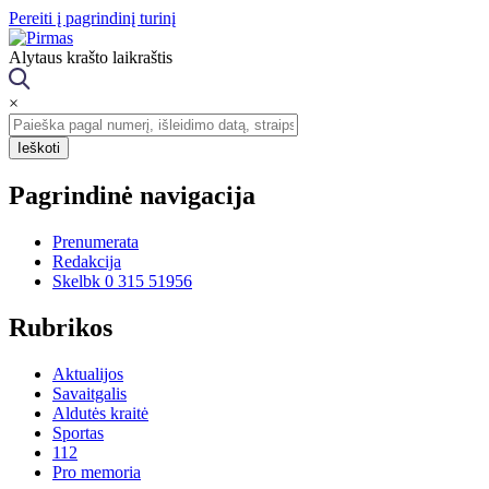
Pereiti į pagrindinį turinį
Alytaus krašto laikraštis
×
Pagrindinė navigacija
Prenumerata
Redakcija
Skelbk 0 315 51956
Rubrikos
Aktualijos
Savaitgalis
Aldutės kraitė
Sportas
112
Pro memoria