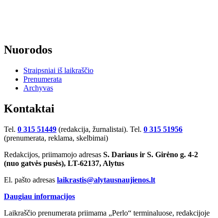
Nuorodos
Straipsniai iš laikraščio
Prenumerata
Archyvas
Kontaktai
Tel.
0 315 51449
(redakcija, žurnalistai). Tel.
0 315 51956
(prenumerata, reklama, skelbimai)
Redakcijos, priimamojo adresas
S. Dariaus ir S. Girėno g. 4-2
(nuo gatvės pusės), LT-62137, Alytus
El. pašto adresas
laikrastis@alytausnaujienos.lt
Daugiau informacijos
Laikraščio prenumerata priimama „Perlo“ terminaluose, redakcijoje