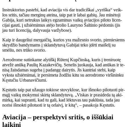
Instruktorius pa­ste­bi, kad avia­ci­ja vis dar tra­di­ciš­kai „vy­riš­ka“ veik­
los sri­tis, ta­čiau mer­gi­nų at­ei­na, taip pat ir la­bai ga­bių. Jau mi­nė­to­ji
Ga­bi­ja, ku­ri ne­tru­kus lai­kys eg­za­mi­nus vai­kų avia­ci­jos pi­lo­to li­cen­
ci­jai gau­ti, į už­si­ė­mi­mus at­ėjo bro­lio Lau­ry­no Šal­ti­nio pė­do­mis (jis
jau tu­ri li­cen­ci­ją, da­ly­vau­ja var­žy­bo­se).
Kaip ir dau­ge­liui mer­gai­čių, ku­rios yra ma­žes­nio svo­rio, pir­mie­siems
skry­džio ban­dy­mams į sklan­dy­tu­vą Ga­bi­jai te­ko įdė­ti mai­še­lį su
smė­liu, nes trū­ko svo­rio.
Ae­ro­dro­me su­tin­ka­me aly­tiš­kį Rū­te­nį Kup­čins­ką, ku­ris į tre­ni­ruo­tę
at­ve­žė anū­ką Pau­lių Ka­za­ke­vi­čių. Se­ne­lis juo­kau­ja, kad anū­kas ir te­
ni­są žais­da­mas su­ge­ba į pa­dan­gę dai­ry­tis. Jis kan­triai ste­bi, kaip
vyks­ta už­si­ė­mi­mai, ir per­si­me­ta žo­džiu ki­tu su ae­ro­dro­mo vir­ši­nin­ku
Kęs­tu­čiu Ur­ba­na­vi­čiu­mi.
Kęs­tu­tis taip pat už­au­go to­kio­se sto­vyk­lo­se, kur iš­mo­ko pi­lo­tuo­ti pir­
mą­jį vai­kų mo­ky­mui skir­tą sklan­dy­tu­vą. „Vis­kas ir pra­si­de­da tą aki­
mir­ką, kai su­pran­ti, kad tu ga­li, kad lėk­tu­vas tau pa­klūs­ta, ta­da jau
no­ri­si iš­mok­ti pi­lo­tuo­ti ir tą or­lai­vį, ir ki­tą“, – pa­sa­ko­ja Kęs­tu­tis.
Aviacija – perspektyvi sritis, o iššūkiai
laikini