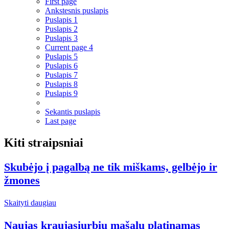
First page
Ankstesnis puslapis
Puslapis
1
Puslapis
2
Puslapis
3
Current page
4
Puslapis
5
Puslapis
6
Puslapis
7
Puslapis
8
Puslapis
9
Sekantis puslapis
Last page
Kiti straipsniai
Skubėjo į pagalbą ne tik miškams, gelbėjo ir
žmones
Skaityti daugiau
Naujas kraujasiurbių mašalų platinamas