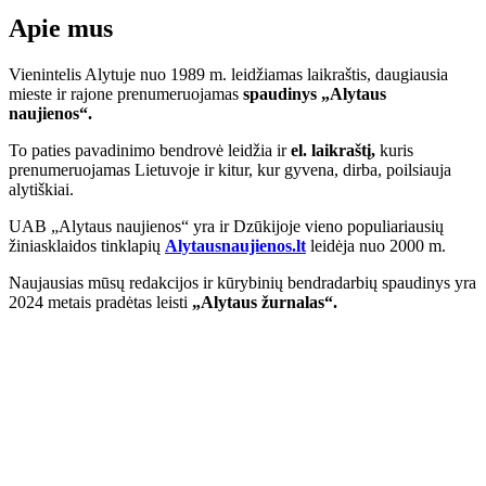
Apie mus
Vienintelis Alytuje nuo 1989 m. leidžiamas laikraštis, daugiausia
mieste ir rajone prenumeruojamas
spaudinys „Alytaus
naujienos“.
To paties pavadinimo bendrovė leidžia ir
el. laikraštį,
kuris
prenumeruojamas Lietuvoje ir kitur, kur gyvena, dirba, poilsiauja
alytiškiai.
UAB „Alytaus naujienos“ yra ir Dzūkijoje vieno populiariausių
žiniasklaidos tinklapių
Alytausnaujienos.lt
leidėja nuo 2000 m.
Naujausias mūsų redakcijos ir kūrybinių bendradarbių spaudinys yra
2024 metais pradėtas leisti
„Alytaus žurnalas“.