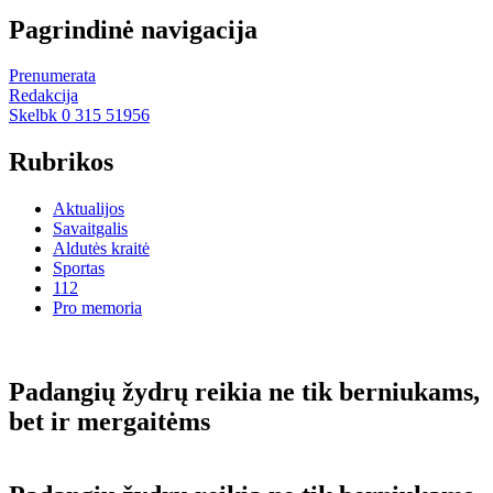
Pagrindinė navigacija
Prenumerata
Redakcija
Skelbk 0 315 51956
Rubrikos
Aktualijos
Savaitgalis
Aldutės kraitė
Sportas
112
Pro memoria
Pa­dan­gių žyd­rų rei­kia ne tik ber­niu­kams,
bet ir mer­gai­tėms