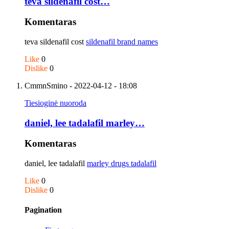
teva sildenafil cost…
Komentaras
teva sildenafil cost
sildenafil brand names
Like
0
Dislike
0
CmmnSmino
- 2022-04-12 - 18:08
Tiesioginė nuoroda
daniel, lee tadalafil marley…
Komentaras
daniel, lee tadalafil
marley drugs tadalafil
Like
0
Dislike
0
Pagination