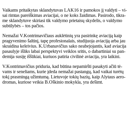
Vai­kams pri­tai­ky­tas sklan­dy­tu­vas LAK16 ir pa­mo­kos jį val­dy­ti – vi­
sai rim­tas pa­reiš­ki­mas avia­ci­jai, o ne koks žai­di­mas. Pa­si­ro­do, tik­ra­
me sklan­dy­tu­ve ski­ria­si tik val­dy­mo prie­tai­sų sky­de­lis, o val­dy­mo
sub­ti­ly­bės – tos pa­čios.
Ne­ma­žai V.Kon­tri­ma­vi­čiaus auk­lė­ti­nių yra pa­si­rin­kę avia­ci­ją kaip
pra­gy­ve­ni­mo šal­ti­nį, ta­pę pro­fe­sio­na­lais, stu­di­juo­ja avia­ci­ją ar­ba jau
skrai­di­na ke­lei­vius. K.Ur­ba­na­vi­čius sa­ko ne­abe­jo­jan­tis, kad avia­ci­ja
pa­sau­ly­je iš­liks la­bai per­spek­ty­vi veik­los sri­tis, o da­bar­ti­niai su pan­
de­mi­ja su­si­ję iš­šū­kiai, ku­riuos pa­ti­ria ci­vi­li­nė avia­ci­ja, yra lai­ki­ni.
V.Kon­tri­ma­vi­čius pri­du­ria, kad bū­ti­na ne­pa­mirš­ti pa­sa­ky­ti ačiū tė­
vams ir se­ne­liams, ku­rie įde­da ne­ma­žai pa­stan­gų, kad vai­kai tu­rė­tų
to­kį pras­min­gą už­im­tu­mą. Lie­tu­vo­je to­kių ba­zių, kaip Aly­taus ae­ro­
dro­mas, ku­rio­se vei­kia B.Oš­ki­nio mo­kyk­la, yra de­šimt.