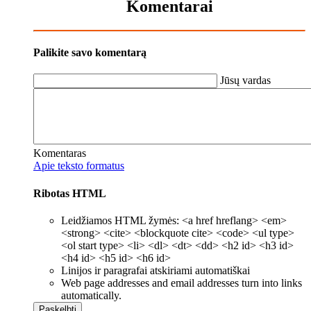
Komentarai
Palikite savo komentarą
Jūsų vardas
Komentaras
Apie teksto formatus
Ribotas HTML
Leidžiamos HTML žymės: <a href hreflang> <em>
<strong> <cite> <blockquote cite> <code> <ul type>
<ol start type> <li> <dl> <dt> <dd> <h2 id> <h3 id>
<h4 id> <h5 id> <h6 id>
Linijos ir paragrafai atskiriami automatiškai
Web page addresses and email addresses turn into links
automatically.