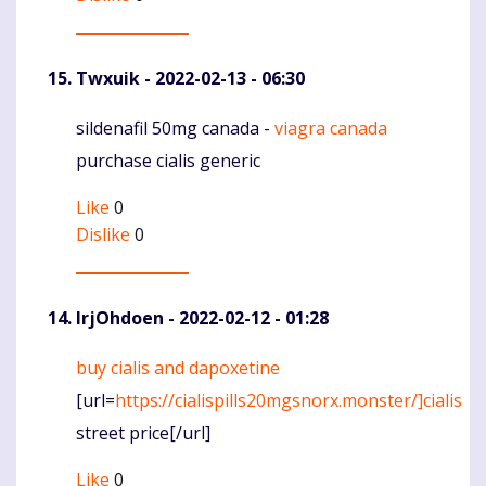
Twxuik
- 2022-02-13 - 06:30
sildenafil 50mg canada -
viagra canada
Komentaras
purchase cialis generic
Like
0
Dislike
0
IrjOhdoen
- 2022-02-12 - 01:28
buy cialis and dapoxetine
Komentaras
[url=
https://cialispills20mgsnorx.monster/]cialis
street price[/url]
Like
0