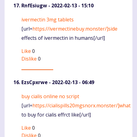
RnfEsiugw
- 2022-02-13 - 15:10
ivermectin 3mg tablets
Komentaras
[url=
https://ivermectinebuy.monster/]side
effects of ivermectin in humans[/url]
Like
0
Dislike
0
EzsCpxrwe
- 2022-02-13 - 06:49
buy cialis online no script
Komentaras
[url=
https://cialispills20mgsnorx.monster/]what
to buy for cialis effrct like[/url]
Like
0
Dislike
0