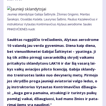
Jaunieji sklandytojai Gabija Šaltinytė, Žilvinas Grigonis, Mantas
Šarakojis, Osvaldas Kašėta, Laurynas Šaltinis, Paulius Kazakevičius ir
instruktorius Vytautas Kontrimavičius Alytaus aerodrome. Saulės
PINKEVIČIENĖS nuotr.
Sau­lė­tas rug­pjū­čio tre­čia­die­nis, Aly­taus ae­ro­dro­me
10 va­lan­dą jau ver­da gy­ve­ni­mas. Die­na kaip die­na,
bet vie­nuo­lik­me­tei Ga­bi­jai Šal­ti­ny­tei – ypa­tin­ga. Ji
ką tik at­li­ko pir­mą­jį sa­va­ran­kiš­ką skry­dį vai­kams
pri­tai­ky­tu sklan­dy­tu­vu LAK16 ir dar šią va­sa­rą lai­
kys vai­kų avia­ci­jos pi­lo­to li­cen­ci­ją. Ga­bi­ja sklan­dy­
mo tre­ni­ruo­tes lan­ko nuo de­vy­ne­rių me­tų. Pir­mo­jo
jos skry­džio pro­ga jau­nie­ji avia­to­riai val­go le­dus, o
jų in­struk­to­rius Vy­tau­tas Kon­tri­ma­vi­čius džiau­gia­
si: „Au­ga ge­ra pa­mai­na, at­sa­kin­gi ir tu­rin­tys pui­kų
po­mė­gį vai­kai, džiau­giuo­si, kad ma­no ži­nios ir pa­ta­
ri­mai jiems yra nau­din­gi.“