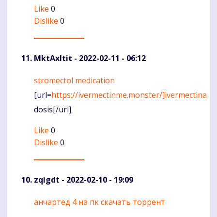
Like
0
Dislike
0
MktAxltit
- 2022-02-11 - 06:12
stromectol medication
Komentaras
[url=
https://ivermectinme.monster/]ivermectina
dosis[/url]
Like
0
Dislike
0
zqigdt
- 2022-02-10 - 19:09
анчартед 4 на пк скачать торрент
Komentaras