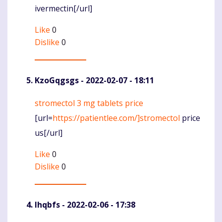
ivermectin[/url]
Like
0
Dislike
0
KzoGqgsgs
- 2022-02-07 - 18:11
stromectol 3 mg tablets price
Komentaras
[url=
https://patientlee.com/]stromectol
price
us[/url]
Like
0
Dislike
0
Ihqbfs
- 2022-02-06 - 17:38