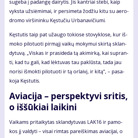
su­ge­ba į pa­dan­gę dai­ry­tis. Jis kan­triai ste­bi, kaip
vyks­ta už­si­ė­mi­mai, ir per­si­me­ta žo­džiu ki­tu su ae­ro­
dro­mo vir­ši­nin­ku Kęs­tu­čiu Ur­ba­na­vi­čiu­mi.
Kęs­tu­tis taip pat už­au­go to­kio­se sto­vyk­lo­se, kur iš­
mo­ko pi­lo­tuo­ti pir­mą­jį vai­kų mo­ky­mui skir­tą sklan­
dy­tu­vą. „Vis­kas ir pra­si­de­da tą aki­mir­ką, kai su­pran­
ti, kad tu ga­li, kad lėk­tu­vas tau pa­klūs­ta, ta­da jau
no­ri­si iš­mok­ti pi­lo­tuo­ti ir tą or­lai­vį, ir ki­tą“, – pa­sa­
ko­ja Kęs­tu­tis.
Aviacija – perspektyvi sritis,
o iššūkiai laikini
Vai­kams pri­tai­ky­tas sklan­dy­tu­vas LAK16 ir pa­mo­
kos jį val­dy­ti – vi­sai rim­tas pa­reiš­ki­mas avia­ci­jai, o