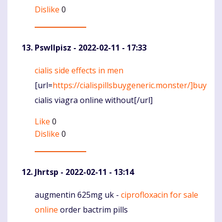
Dislike
0
PswIlpisz
- 2022-02-11 - 17:33
cialis side effects in men
Komentaras
[url=
https://cialispillsbuygeneric.monster/]buy
cialis viagra online without[/url]
Like
0
Dislike
0
Jhrtsp
- 2022-02-11 - 13:14
augmentin 625mg uk -
ciprofloxacin for sale
Komentaras
online
order bactrim pills