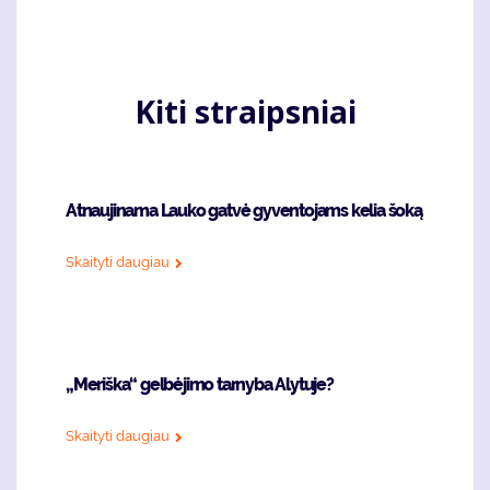
puslapis
page
Kiti straipsniai
Atnaujinama Lauko gatvė gyventojams kelia šoką
Skaityti daugiau
„Meriška“ gelbėjimo tarnyba Alytuje?
Skaityti daugiau