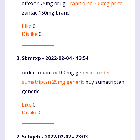
effexor 75mg drug -
ranitidine 300mg price
Komentaras
zantac 150mg brand
Like
0
Dislike
0
Sbmrxp
- 2022-02-04 - 13:54
order topamax 100mg generic -
order
Komentaras
sumatriptan 25mg generic
buy sumatriptan
generic
Like
0
Dislike
0
Subqeb
- 2022-02-02 - 23:03