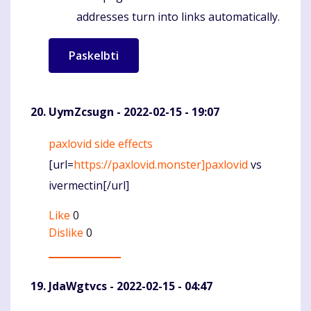
addresses turn into links automatically.
UymZcsugn
- 2022-02-15 - 19:07
paxlovid side effects
Komentaras
[url=
https://paxlovid.monster]paxlovid
vs
ivermectin[/url]
Like
0
Dislike
0
JdaWgtvcs
- 2022-02-15 - 04:47