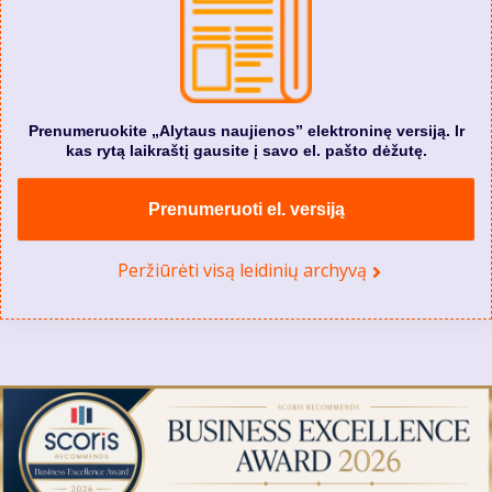
Prenumeruokite „Alytaus naujienos” elektroninę versiją. Ir
kas rytą laikraštį gausite į savo el. pašto dėžutę.
Prenumeruoti el. versiją
Peržiūrėti visą leidinių archyvą