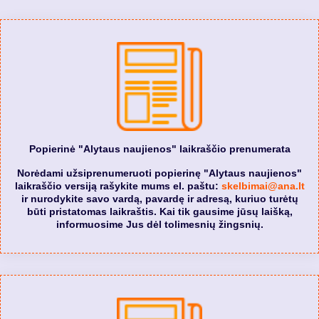
Popierinė "Alytaus naujienos" laikraščio prenumerata
Norėdami užsiprenumeruoti popierinę "Alytaus naujienos"
laikraščio versiją rašykite mums el. paštu:
skelbimai@ana.lt
ir nurodykite savo vardą, pavardę ir adresą, kuriuo turėtų
būti pristatomas laikraštis. Kai tik gausime jūsų laišką,
informuosime Jus dėl tolimesnių žingsnių.