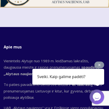
Apie mus
Vienintelis Alytuje nuo 1989 m. leidžiamas laikraštis,
daugiausia mieste ir rajone prenumeruojamas
spaudinys
„Alytaus naujienos“.
Sveiki. Kaip galime padėti?
To paties pavadinimo bendrovė leidžia ir
el. laikraštį,
kuris
prenumeruojamas Lietuvoje ir kitur, kur gyvena, dirba,
poilsiauja alytiškiai.
UAB „Alytaus naujienos“ yra ir Dzūkijoje vieno populiariausių