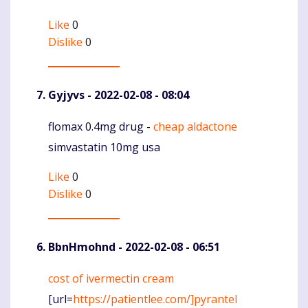
Like
0
Dislike
0
Gyjyvs
- 2022-02-08 - 08:04
flomax 0.4mg drug -
cheap aldactone
Komentaras
simvastatin 10mg usa
Like
0
Dislike
0
BbnHmohnd
- 2022-02-08 - 06:51
cost of ivermectin cream
Komentaras
[url=
https://patientlee.com/]pyrantel