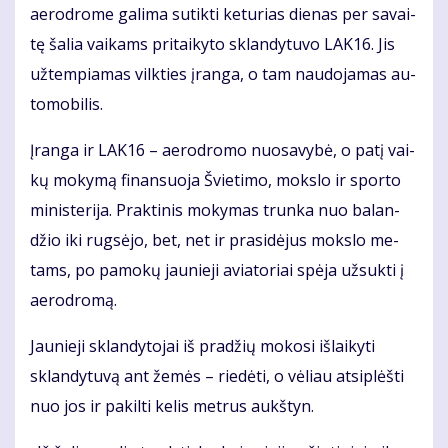
ae­ro­dro­me ga­li­ma su­tik­ti ke­tu­rias die­nas per sa­vai­
tę ša­lia vai­kams pri­tai­ky­to sklan­dy­tu­vo LAK16. Jis
už­tem­pia­mas vilk­ties įran­ga, o tam nau­do­ja­mas au­
to­mo­bi­lis.
Įran­ga ir LAK16 – ae­ro­dro­mo nuo­sa­vy­bė, o pa­tį vai­
kų mo­ky­mą fi­nan­suo­ja Švie­ti­mo, moks­lo ir spor­to
mi­nis­te­ri­ja. Prak­ti­nis mo­ky­mas trun­ka nuo ba­lan­
džio iki rug­sė­jo, bet, net ir pra­si­dė­jus moks­lo me­
tams, po pa­mo­kų jau­nie­ji avia­to­riai spė­ja už­suk­ti į
ae­ro­dro­mą.
Jau­nie­ji sklan­dy­to­jai iš pra­džių mo­ko­si iš­lai­ky­ti
sklan­dy­tu­vą ant že­mės – rie­dė­ti, o vė­liau at­si­plėš­ti
nuo jos ir pa­kil­ti ke­lis met­rus aukš­tyn.