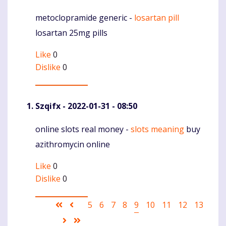
metoclopramide generic -
losartan pill
Komentaras
losartan 25mg pills
Like
0
Dislike
0
Szqifx
- 2022-01-31 - 08:50
online slots real money -
slots meaning
buy
Komentaras
azithromycin online
Like
0
Dislike
0
Pagination
First
Ankstesnis
Puslapis
5
Puslapis
6
Puslapis
7
Puslapis
8
Current
9
Puslapis
10
Puslapis
11
Puslapis
12
Puslapis
13
page
puslapis
page
Sekantis
Last