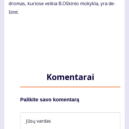
dro­mas, ku­rio­se vei­kia B.Oš­ki­nio mo­kyk­la, yra de­
šimt.
Komentarai
Palikite savo komentarą
Jūsų vardas