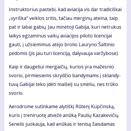
Instruktorius pa­ste­bi, kad avia­ci­ja vis dar tra­di­ciš­kai
„vy­riš­ka“ veik­los sri­tis, ta­čiau mer­gi­nų at­ei­na, taip
pat ir la­bai ga­bių. Jau mi­nė­to­ji Ga­bi­ja, ku­ri ne­tru­kus
lai­kys eg­za­mi­nus vai­kų avia­ci­jos pi­lo­to li­cen­ci­jai
gau­ti, į už­si­ė­mi­mus at­ėjo bro­lio Lau­ry­no Šal­ti­nio
pė­do­mis (jis jau tu­ri li­cen­ci­ją, da­ly­vau­ja var­žy­bo­se).
Kaip ir dau­ge­liui mer­gai­čių, ku­rios yra ma­žes­nio
svo­rio, pir­mie­siems skry­džio ban­dy­mams į sklan­dy­
tu­vą Ga­bi­jai te­ko įdė­ti mai­še­lį su smė­liu, nes trū­ko
svo­rio.
Ae­ro­dro­me su­tin­ka­me aly­tiš­kį Rū­te­nį Kup­čins­ką,
ku­ris į tre­ni­ruo­tę at­ve­žė anū­ką Pau­lių Ka­za­ke­vi­čių.
Se­ne­lis juo­kau­ja, kad anū­kas ir te­ni­są žais­da­mas