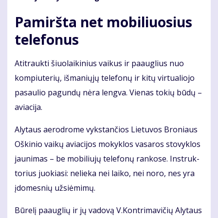
Pamiršta net mobiliuosius
telefonus
Ati­trauk­ti šiuo­lai­ki­nius vai­kus ir pa­aug­lius nuo
kom­piu­te­rių, iš­ma­nių­jų te­le­fo­nų ir ki­tų vir­tu­a­lio­jo
pa­sau­lio pa­gun­dų nė­ra leng­va. Vie­nas to­kių bū­dų –
avia­ci­ja.
Aly­taus ae­ro­dro­me vyks­tan­čios Lie­tu­vos Bro­niaus
Oš­ki­nio vai­kų avia­ci­jos mo­kyk­los va­sa­ros sto­vyk­los
jau­ni­mas – be mo­bi­liu­jų te­le­fo­nų ran­ko­se. In­struk­
to­rius juo­kia­si: ne­lie­ka nei lai­ko, nei no­ro, nes yra
įdo­mes­nių už­si­ė­mi­mų.
Bū­re­lį pa­aug­lių ir jų va­do­vą V.Kon­tri­ma­vi­čių Aly­taus