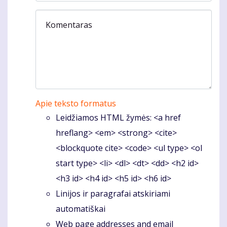
Komentaras
Apie teksto formatus
Leidžiamos HTML žymės: <a href
hreflang> <em> <strong> <cite>
<blockquote cite> <code> <ul type> <ol
start type> <li> <dl> <dt> <dd> <h2 id>
<h3 id> <h4 id> <h5 id> <h6 id>
Linijos ir paragrafai atskiriami
automatiškai
Web page addresses and email