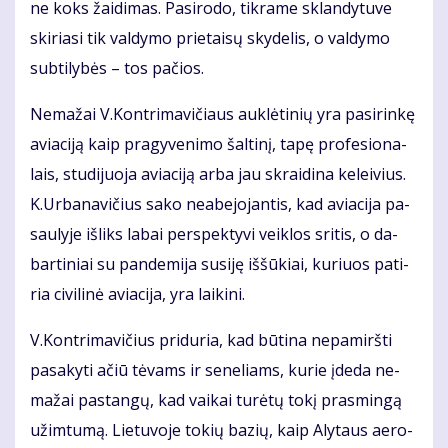
ne koks žai­di­mas. Pa­si­ro­do, tik­ra­me sklan­dy­tu­ve
ski­ria­si tik val­dy­mo prie­tai­sų sky­de­lis, o val­dy­mo
sub­ti­ly­bės – tos pa­čios.
Ne­ma­žai V.Kon­tri­ma­vi­čiaus auk­lė­ti­nių yra pa­si­rin­kę
avia­ci­ją kaip pra­gy­ve­ni­mo šal­ti­nį, ta­pę pro­fe­sio­na­
lais, stu­di­juo­ja avia­ci­ją ar­ba jau skrai­di­na ke­lei­vius.
K.Ur­ba­na­vi­čius sa­ko ne­abe­jo­jan­tis, kad avia­ci­ja pa­
sau­ly­je iš­liks la­bai per­spek­ty­vi veik­los sri­tis, o da­
bar­ti­niai su pan­de­mi­ja su­si­ję iš­šū­kiai, ku­riuos pa­ti­
ria ci­vi­li­nė avia­ci­ja, yra lai­ki­ni.
V.Kon­tri­ma­vi­čius pri­du­ria, kad bū­ti­na ne­pa­mirš­ti
pa­sa­ky­ti ačiū tė­vams ir se­ne­liams, ku­rie įde­da ne­
ma­žai pa­stan­gų, kad vai­kai tu­rė­tų to­kį pras­min­gą
už­im­tu­mą. Lie­tu­vo­je to­kių ba­zių, kaip Aly­taus ae­ro­