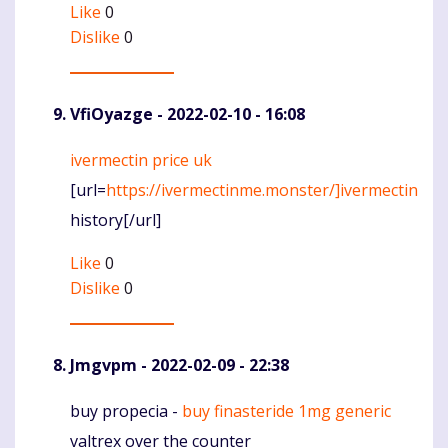
Like
0
Dislike
0
VfiOyazge
- 2022-02-10 - 16:08
ivermectin price uk
Komentaras
[url=
https://ivermectinme.monster/]ivermectin
history[/url]
Like
0
Dislike
0
Jmgvpm
- 2022-02-09 - 22:38
buy propecia -
buy finasteride 1mg generic
Komentaras
valtrex over the counter