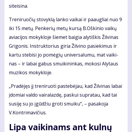
si­tei­si­na.
Tre­ni­ruo­čių sto­vyk­lą lan­ko vai­kai ir pa­aug­liai nuo 9
iki 15 me­tų. Pen­ke­rių me­tų kur­są B.Oš­ki­nio vai­kų
avia­ci­jos mo­kyk­lo­je šie­met bai­gia aly­tiš­kis Žil­vi­nas
Gri­go­nis. In­struk­to­rius gi­ria Žil­vi­no pa­sie­ki­mus ir
kar­tu ste­bi­si jo po­mė­gių uni­ver­sa­lu­mu, mat vai­ki­
nas – ir la­bai ga­bus smui­ki­nin­kas, mo­ko­si Aly­taus
mu­zi­kos mo­kyk­lo­je.
„Pra­dė­jęs jį tre­ni­ruo­ti pa­ste­bė­jau, kad Žil­vi­nas la­bai
įdo­miai val­do vai­ra­laz­dę, pas­kui su­pra­tau, kad tai
su­si­ję su jo įgū­džiu gro­ti smui­ku“, – pa­sa­ko­ja
V.Kon­tri­ma­vi­čius.
Lipa vaikinams ant kulnų