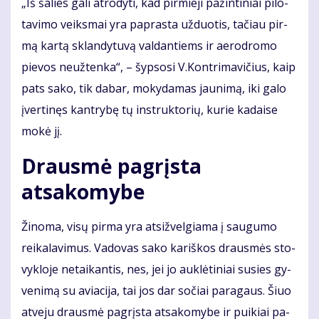
„Iš ša­lies ga­li at­ro­dy­ti, kad pir­mie­ji pa­žin­ti­niai pi­lo­
ta­vi­mo veiks­mai yra pa­pras­ta už­duo­tis, ta­čiau pir­
mą kar­tą sklan­dy­tu­vą val­dan­tiems ir ae­ro­dro­mo
pie­vos ne­už­ten­ka“, – šyp­so­si V.Kon­tri­ma­vi­čius, kaip
pats sa­ko, tik da­bar, mo­ky­da­mas jau­ni­mą, iki ga­lo
įver­ti­nęs kan­try­bę tų in­struk­to­rių, ku­rie ka­dai­se
mo­kė jį.
Drausmė pagrįsta
atsakomybe
Ži­no­ma, vi­sų pir­ma yra at­si­žvel­gia­ma į sau­gu­mo
rei­ka­la­vi­mus. Va­do­vas sa­ko ka­riš­kos draus­mės sto­
vyk­lo­je ne­tai­kan­tis, nes, jei jo auk­lė­ti­niai su­si­es gy­
ve­ni­mą su avia­ci­ja, tai jos dar so­čiai pa­ra­gaus. Šiuo
at­ve­ju draus­mė pa­grįs­ta at­sa­ko­my­be ir pui­kiai pa­