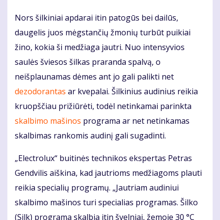
Nors šilkiniai apdarai itin patogūs bei dailūs,
daugelis juos mėgstančių žmonių turbūt puikiai
žino, kokia ši medžiaga jautri. Nuo intensyvios
saulės šviesos šilkas praranda spalvą, o
neišplaunamas dėmes ant jo gali palikti net
dezodorantas
ar kvepalai. Šilkinius audinius reikia
kruopščiau prižiūrėti, todėl netinkamai parinkta
skalbimo mašinos
programa ar net netinkamas
skalbimas rankomis audinį gali sugadinti.
„Electrolux“ buitinės technikos ekspertas Petras
Gendvilis aiškina, kad jautrioms medžiagoms plauti
reikia specialių programų. „Jautriam audiniui
skalbimo mašinos turi specialias programas. Šilko
(Silk) programa skalbia itin švelniai, žemoje 30 °C