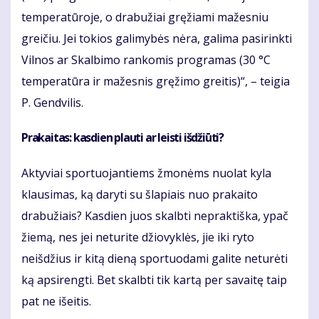
temperatūroje, o drabužiai gręžiami mažesniu
greičiu. Jei tokios galimybės nėra, galima pasirinkti
Vilnos ar Skalbimo rankomis programas (30 °C
temperatūra ir mažesnis gręžimo greitis)“, – teigia
P. Gendvilis.
Prakaitas: kasdien plauti ar leisti išdžiūti?
Aktyviai sportuojantiems žmonėms nuolat kyla
klausimas, ką daryti su šlapiais nuo prakaito
drabužiais? Kasdien juos skalbti nepraktiška, ypač
žiemą, nes jei neturite džiovyklės, jie iki ryto
neišdžius ir kitą dieną sportuodami galite neturėti
ką apsirengti. Bet skalbti tik kartą per savaitę taip
pat ne išeitis.