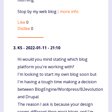
Stop by my web blog ::
more info
Like
0
Dislike
0
KS
- 2022-01-11 - 21:10
Hi would you mind stating which blog
Komentaras
platform you're working with?
I'm looking to start my own blog soon but
I'm having a tough time making a decision
between BlogEngine/Wordpress/B2evolution
and Drupal.
The reason I ask is because your design
seems different then most blogs and I'm