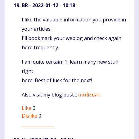
BR
- 2022-01-12 - 10:18
I like the valuable information you provide in
Komentaras
your articles.
I'll bookmark your weblog and check again
here frequently.
I am quite certain I'll learn many new stuff
right
here! Best of luck for the next!
Also visit my blog post ::
เกมยิงปลา
Like
0
Dislike
0