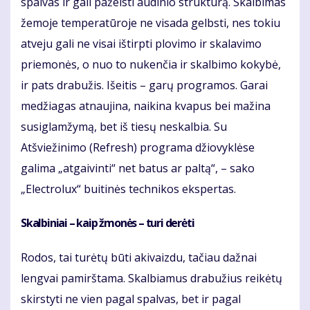
spalvas ir gali pažeisti audinio struktūrą. Skalbimas
žemoje temperatūroje ne visada gelbsti, nes tokiu
atveju gali ne visai ištirpti plovimo ir skalavimo
priemonės, o nuo to nukenčia ir skalbimo kokybė,
ir pats drabužis. Išeitis – garų programos. Garai
medžiagas atnaujina, naikina kvapus bei mažina
susiglamžymą, bet iš tiesų neskalbia. Su
Atšviežinimo (Refresh) programa džiovyklėse
galima „atgaivinti“ net batus ar paltą“, – sako
„Electrolux“ buitinės technikos ekspertas.
Skalbiniai – kaip žmonės – turi derėti
Rodos, tai turėtų būti akivaizdu, tačiau dažnai
lengvai pamirštama. Skalbiamus drabužius reikėtų
skirstyti ne vien pagal spalvas, bet ir pagal