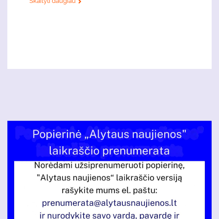
Skaityti daugiau