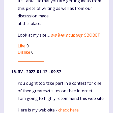
It's fantastic that you are getting ideas from
Komentaras
this piece of writing as well as from our
discussion made
at this place.
Look at my site ...
เทคนิคแทงบอลชุด SBOBET
Like
0
Dislike
0
RV
- 2022-01-12 - 09:37
You ought too tzke part in a contest for one
Komentaras
of thee greateszt sites on thee internet.
I am going to highly recommend this web site!
Here is my web-site -
check here