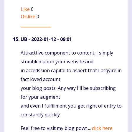
Like
0
Dislike
0
UB
- 2022-01-12 - 09:01
Attracttive component to content. I simply
Komentaras
stumbled uoon your website and
in accedssion capital to asaert that I acqyire in
fact loved account
your blog posts. Any way I'll be subscribing
for ypur augment
and even I fulfillment you get right of entry to
constantly quickly.
Feel free to visit my blog powt ...
click here