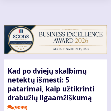
Pereiti
į
pagrindinį
turinį
Kad po dviejų skalbimų
netektų išmesti: 5
patarimai, kaip užtikrinti
drabužių ilgaamžiškumą
(9099)