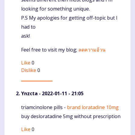
looking for something unique.
P.S My apologies for getting off-topic but I
had to
ask!
Feel free to visit my blog;
ลดความอ้วน
Like
0
Dislike
0
Ynzcta
- 2022-01-11 - 21:05
triamcinolone pills -
brand loratadine 10mg
Komentaras
buy desloratadine 5mg without prescription
Like
0