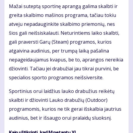
Mažai suteptą sportinę aprangą galima skalbti ir
greita skalbimo mašinos programa, tačiau tokiu
atveju nepadauginkite skalbimo priemonių, nes
šios gali neišsiskalauti. Neturintiems laiko skalbti,
gali praversti Garų (Steam) programos, kurios
atgaivina audinius, per trumpą laiką pašalina
nepageidaujamus kvapus, be to, aprangos nereikia
džiovinti. Tačiau jei drabužiai jau tikrai purvini, be
specialios sporto programos neišsiversite.
Sportinius orui laidžius lauko drabužius reikėtų
skalbti ir džiovinti Lauko drabužių (Outdoor)
programomis, kurios ne tik gerai išskalbia jautrius
audinius, bet ir išsaugo orui pralaidų sluoksnį.
Kaip užtikrinti, kad M netaptų XL