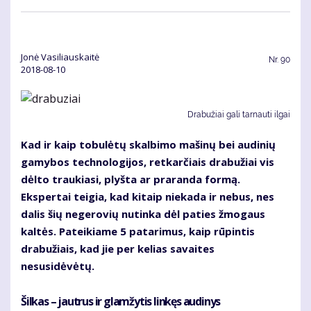
Jonė Vasiliauskaitė
Nr.
90
2018-08-10
Drabužiai gali tarnauti ilgai
Kad ir kaip tobulėtų skalbimo mašinų bei audinių
gamybos technologijos, retkarčiais drabužiai vis
dėlto traukiasi, plyšta ar praranda formą.
Ekspertai teigia, kad kitaip niekada ir nebus, nes
dalis šių negerovių nutinka dėl paties žmogaus
kaltės. Pateikiame 5 patarimus, kaip rūpintis
drabužiais, kad jie per kelias savaites
nesusidėvėtų.
Šilkas – jautrus ir glamžytis linkęs audinys