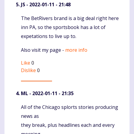
JS
- 2022-01-11 - 21:48
The BetRivers brand is a big deal right here
Komentaras
inn PA, so the sportsbook has a lot of
expetations to live up to.
Also visit my page -
more info
Like
0
Dislike
0
ML
- 2022-01-11 - 21:35
All of the Chicago splorts stories producing
Komentaras
news as
they break, plus headlines each and every
morning.