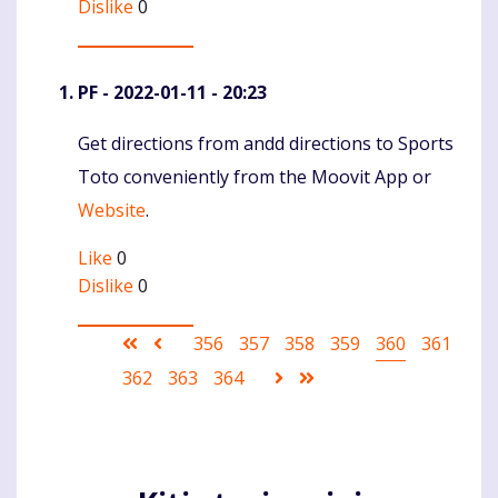
Dislike
0
PF
- 2022-01-11 - 20:23
Get directions from andd directions to Sports
Komentaras
Toto conveniently from the Moovit App or
Website
.
Like
0
Dislike
0
Pagination
First
Ankstesnis
Puslapis
356
Puslapis
357
Puslapis
358
Puslapis
359
Current
360
Puslapis
361
page
puslapis
page
Puslapis
362
Puslapis
363
Puslapis
364
Sekantis
Last
puslapis
page