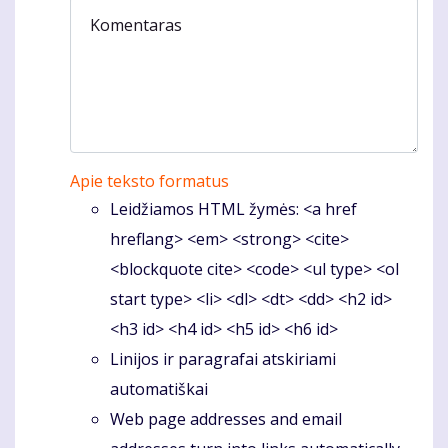
Komentaras
Apie teksto formatus
Leidžiamos HTML žymės: <a href
hreflang> <em> <strong> <cite>
<blockquote cite> <code> <ul type> <ol
start type> <li> <dl> <dt> <dd> <h2 id>
<h3 id> <h4 id> <h5 id> <h6 id>
Linijos ir paragrafai atskiriami
automatiškai
Web page addresses and email