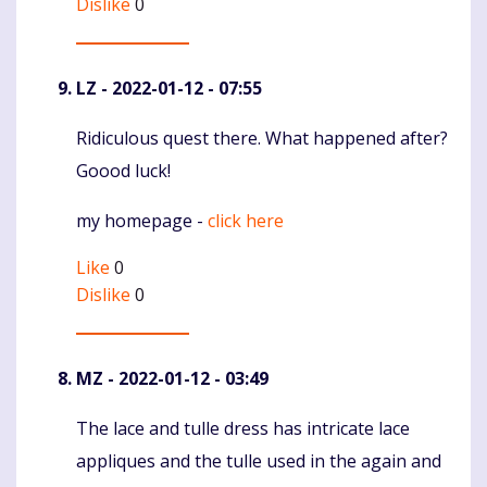
Dislike
0
LZ
- 2022-01-12 - 07:55
Ridiculous quest there. What happened after?
Komentaras
Goood luck!
my homepage -
click here
Like
0
Dislike
0
MZ
- 2022-01-12 - 03:49
The lace and tulle dress has intricate lace
Komentaras
appliques and the tulle used in the again and