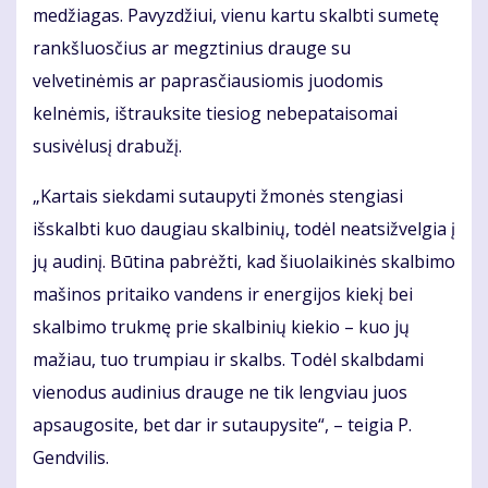
medžiagas. Pavyzdžiui, vienu kartu skalbti sumetę
rankšluosčius ar megztinius drauge su
velvetinėmis ar paprasčiausiomis juodomis
kelnėmis, ištrauksite tiesiog nebepataisomai
susivėlusį drabužį.
„Kartais siekdami sutaupyti žmonės stengiasi
išskalbti kuo daugiau skalbinių, todėl neatsižvelgia į
jų audinį. Būtina pabrėžti, kad šiuolaikinės skalbimo
mašinos pritaiko vandens ir energijos kiekį bei
skalbimo trukmę prie skalbinių kiekio – kuo jų
mažiau, tuo trumpiau ir skalbs. Todėl skalbdami
vienodus audinius drauge ne tik lengviau juos
apsaugosite, bet dar ir sutaupysite“, – teigia P.
Gendvilis.