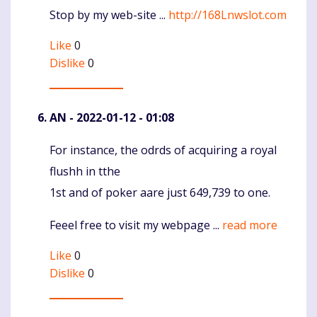
Stop by my web-site ...
http://168Lnwslot.com
Like
0
Dislike
0
AN
- 2022-01-12 - 01:08
For instance, the odrds of acquiring a royal
Komentaras
flushh in tthe
1st and of poker aare just 649,739 to one.
Feeel free to visit my webpage ...
read more
Like
0
Dislike
0