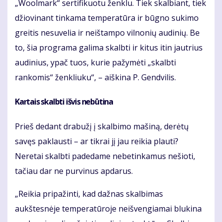
„Woolmark“ sertifikuotu ženklu. Tiek skalbiant, tiek
džiovinant tinkama temperatūra ir būgno sukimo
greitis nesuvelia ir neištampo vilnonių audinių. Be
to, šia programa galima skalbti ir kitus itin jautrius
audinius, ypač tuos, kurie pažymėti „skalbti
rankomis“ ženkliuku“, – aiškina P. Gendvilis.
Kartais skalbti išvis nebūtina
Prieš dedant drabužį į skalbimo mašiną, derėtų
savęs paklausti – ar tikrai jį jau reikia plauti?
Neretai skalbti padedame nebetinkamus nešioti,
tačiau dar ne purvinus apdarus.
„Reikia pripažinti, kad dažnas skalbimas
aukštesnėje temperatūroje neišvengiamai blukina