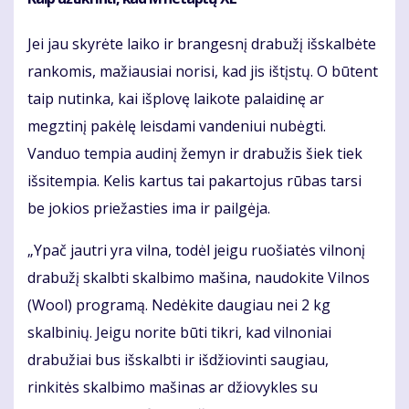
Jei jau skyrėte laiko ir brangesnį drabužį išskalbėte
rankomis, mažiausiai norisi, kad jis ištįstų. O būtent
taip nutinka, kai išplovę laikote palaidinę ar
megztinį pakėlę leisdami vandeniui nubėgti.
Vanduo tempia audinį žemyn ir drabužis šiek tiek
išsitempia. Kelis kartus tai pakartojus rūbas tarsi
be jokios priežasties ima ir pailgėja.
„Ypač jautri yra vilna, todėl jeigu ruošiatės vilnonį
drabužį skalbti skalbimo mašina, naudokite Vilnos
(Wool) programą. Nedėkite daugiau nei 2 kg
skalbinių. Jeigu norite būti tikri, kad vilnoniai
drabužiai bus išskalbti ir išdžiovinti saugiau,
rinkitės skalbimo mašinas ar džiovykles su