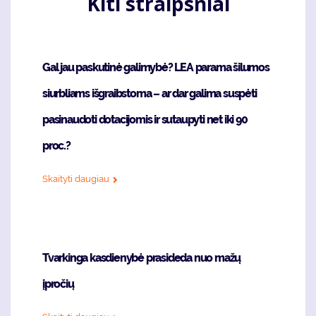
Kiti straipsniai
Gal jau paskutinė galimybė? LEA parama šilumos
siurbliams išgraibstoma – ar dar galima suspėti
pasinaudoti dotacijomis ir sutaupyti net iki 90
proc.?
Skaityti daugiau
Tvarkinga kasdienybė prasideda nuo mažų
įpročių