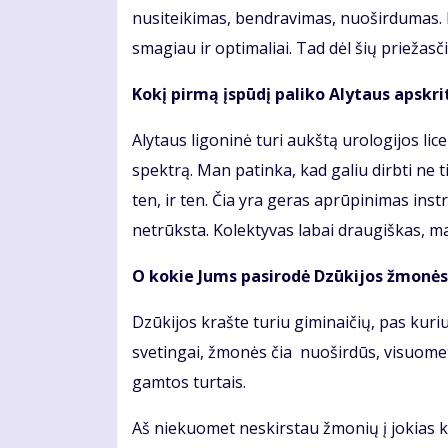
nusiteikimas, bendravimas, nuoširdumas. P
smagiau ir optimaliai. Tad dėl šių priežas
Kokį pirmą įspūdį paliko Alytaus apskri
Alytaus ligoninė turi aukštą urologijos licen
spektrą. Man patinka, kad galiu dirbti ne t
ten, ir ten. Čia yra geras aprūpinimas ins
netrūksta. Kolektyvas labai draugiškas, m
O kokie Jums pasirodė Dzūkijos žmonės?
Dzūkijos krašte turiu giminaičių, pas kur
svetingai, žmonės čia nuoširdūs, visuomet
gamtos turtais.
Aš niekuomet neskirstau žmonių į jokias 