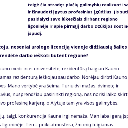
teigė čia atradęs plačių galimybių realizuoti s
ir išnaudoti įgytus profesinius įgūdžius. Jis sut
pasidalyti savo lūkesčiais dirbant regiono
ligoninėje ir apie pirmąjį darbo Dzūkijos sostin
įspūdį.
u, neseniai urologo licenciją vienoje didžiausių šalies
prendėte darbo ieškoti būtent regione?
Kauno medicinos universitete, rezidentūrą baigiau Kauno
nėdamas rezidentūrą ieškojau sau darbo. Norėjau dirbti Kauno
ybes. Mano vertybė yra šeima. Turiu dvi mažas, dvimetę ir
ius, nusprendžiau pasirinkti regioną, nes norisi laiko skirti
avo profesinę karjerą, o Alytuje tam yra visos galimybės.
ų, taigi, konkurencija Kaune irgi nemaža. Man labai gerą įs
 ligoninėje. Ten – puiki atmosfera, žmonių teigiamas