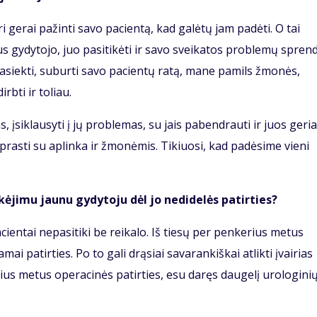
ri gerai pažinti savo pacientą, kad galėtų jam padėti. O tai
aus gydytojo, juo pasitikėti ir savo sveikatos problemų spren
pasiekti, suburti savo pacientų ratą, mane pamils žmonės,
irbti ir toliau.
, įsiklausyti į jų problemas, su jais pabendrauti ir juos geri
iprasti su aplinka ir žmonėmis. Tikiuosi, kad padėsime vieni
kėjimu jaunu gydytoju dėl jo nedidelės patirties?
cientai nepasitiki be reikalo. Iš tiesų per penkerius metus
 patirties. Po to gali drąsiai savarankiškai atlikti įvairias
ius metus operacinės patirties, esu daręs daugelį urologini