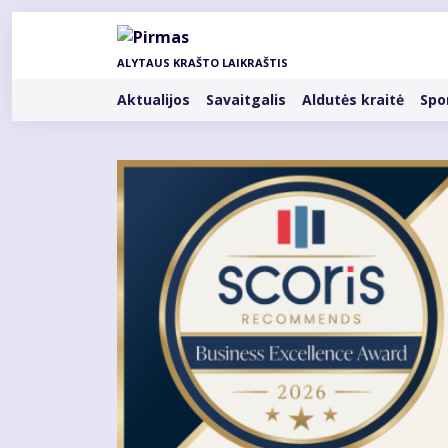
Pereiti
į
pagrindinį
ALYTAUS KRAŠTO LAIKRAŠTIS
turinį
Rubrikos
Aktualijos
Savaitgalis
Aldutės kraitė
Spo