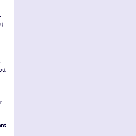
,
rį
.
ti,
r
ant