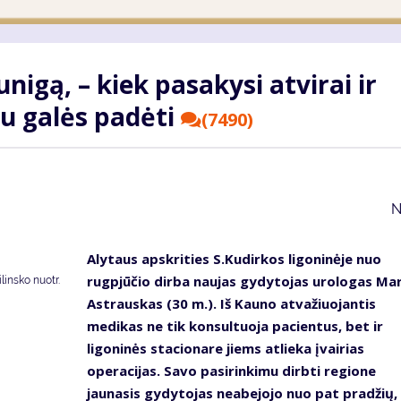
nigą, – kiek pasakysi atvirai ir
au galės padėti
(7490)
N
Alytaus apskrities S.Kudirkos ligoninėje nuo
rugpjūčio dirba naujas gydytojas urologas Mar
insko nuotr.
Astrauskas (30 m.). Iš Kauno atvažiuojantis
medikas ne tik konsultuoja pacientus, bet ir
ligoninės stacionare jiems atlieka įvairias
operacijas. Savo pasirinkimu dirbti regione
jaunasis gydytojas neabejojo nuo pat pradžių,