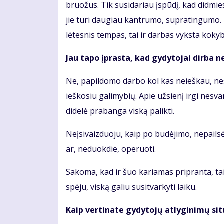
bruožus. Tik susidariau įspūdį, kad didmie
jie turi daugiau kantrumo, supratingumo. 
lėtesnis tempas, tai ir darbas vyksta kokyb
Jau tapo įprasta, kad gydytojai dirba n
Ne, papildomo darbo kol kas neieškau, nes č
ieškosiu galimybių. Apie užsienį irgi nesv
didelė prabanga viską palikti.
Neįsivaizduoju, kaip po budėjimo, nepailsė
ar, neduokdie, operuoti.
Sakoma, kad ir šuo kariamas pripranta, taip
spėju, viską galiu susitvarkyti laiku.
Kaip vertinate gydytojų atlyginimų sit