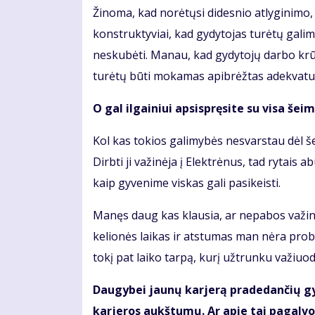
Žinoma, kad norėtųsi didesnio atlyginimo
konstruktyviai, kad gydytojas turėtų galimyb
neskubėti. Manau, kad gydytojų darbo krūvia
turėtų būti mokamas apibrėžtas adekvatus
O gal ilgainiui apsispręsite su visa šei
Kol kas tokios galimybės nesvarstau dėl š
Dirbti ji važinėja į Elektrėnus, tad rytais
kaip gyvenime viskas gali pasikeisti.
Manęs daug kas klausia, ar nepabos važinėti
kelionės laikas ir atstumas man nėra pro
tokį pat laiko tarpą, kurį užtrunku važiuo
Daugybei jaunų karjerą pradedančių gyd
karjeros aukštumų. Ar apie tai pagalvoj