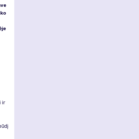
ave
iko
ėje
 ir
pūdį