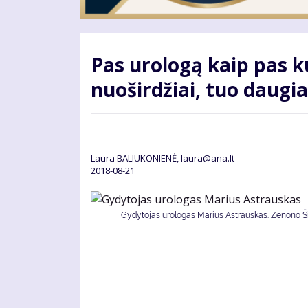
Pas urologą kaip pas ku
nuoširdžiai, tuo daugi
Laura BALIUKONIENĖ, laura@ana.lt
2018-08-21
Gydytojas urologas Marius Astrauskas. Zenono Šil