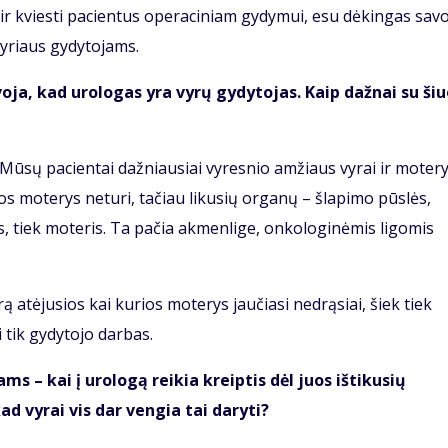
mi ir kviesti pacientus operaciniam gydymui, esu dėkingas sav
yriaus gydytojams.
voja, kad urologas yra vyrų gydytojas. Kaip dažnai su ši
. Mūsų pacientai dažniausiai vyresnio amžiaus vyrai ir motery
os moterys neturi, tačiau likusių organų – šlapimo pūslės,
yrus, tiek moteris. Ta pačia akmenlige, onkologinėmis ligomis
ą atėjusios kai kurios moterys jaučiasi nedrąsiai, šiek tiek
i tik gydytojo darbas.
s – kai į urologą reikia kreiptis dėl juos ištikusių
ad vyrai vis dar vengia tai daryti?