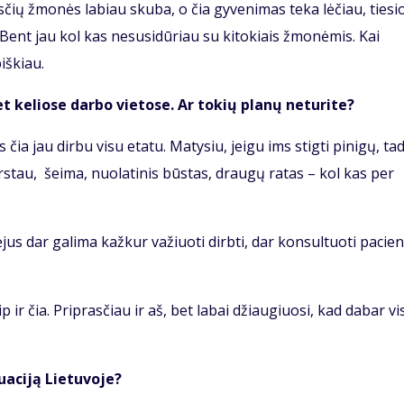
sčių žmonės labiau skuba, o čia gyvenimas teka lėčiau, tiesi
Bent jau kol kas nesusidūriau su kitokiais žmonėmis. Kai
iškiau.
et keliose darbo vietose. Ar tokių planų neturite?
ia jau dirbu visu etatu. Matysiu, jeigu ims stigti pinigų, ta
arstau, šeima, nuolatinis būstas, draugų ratas – kol kas per
jus dar galima kažkur važiuoti dirbti, dar konsultuoti pacie
 ir čia. Priprasčiau ir aš, bet labai džiaugiuosi, kad dabar vi
uaciją Lietuvoje?