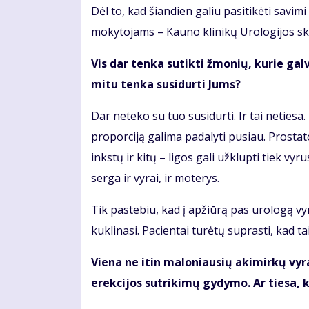
Dėl to, kad šiandien galiu pasitikėti savi
mokytojams – Kauno klinikų Urologijos sk
Vis dar tenka sutikti žmonių, kurie gal
mitu tenka susidurti Jums?
Dar neteko su tuo susidurti. Ir tai netiesa
proporciją galima padalyti pusiau. Prostat
inkstų ir kitų – ligos gali užklupti tiek v
serga ir vyrai, ir moterys.
Tik pastebiu, kad į apžiūrą pas urologą vyr
kuklinasi. Pacientai turėtų suprasti, kad ta
Viena ne itin maloniausių akimirkų vyram
erekcijos sutrikimų gydymo. Ar tiesa, k