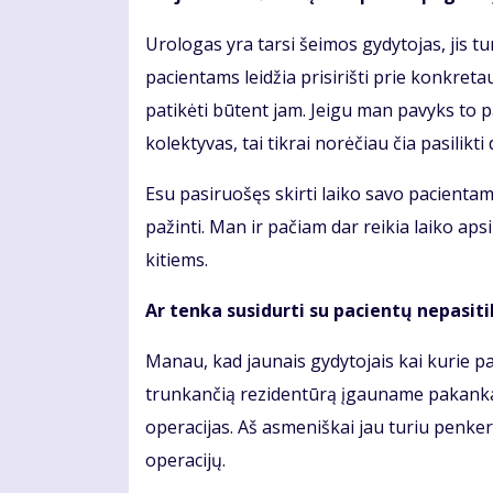
Urologas yra tarsi šeimos gydytojas, jis tu
pacientams leidžia prisirišti prie konkret
patikėti būtent jam. Jeigu man pavyks to 
kolektyvas, tai tikrai norėčiau čia pasilikti d
Esu pasiruošęs skirti laiko savo pacientams
pažinti. Man ir pačiam dar reikia laiko aps
kitiems.
Ar tenka susidurti su pacientų nepasiti
Manau, kad jaunais gydytojais kai kurie pa
trunkančią rezidentūrą įgauname pakankamai
operacijas. Aš asmeniškai jau turiu penker
operacijų.