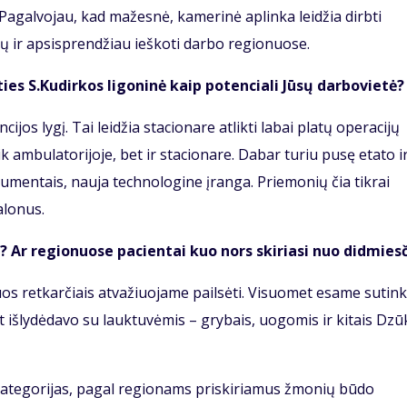
agalvojau, kad mažesnė, kamerinė aplinka leidžia dirbti
čių ir apsisprendžiau ieškoti darbo regionuose.
ties S.Kudirkos ligoninė kaip potenciali Jūsų darbovietė?
cijos lygį. Tai leidžia stacionare atlikti labai platų operacijų
ik ambulatorijoje, bet ir stacionare. Dabar turiu pusę etato i
trumentais, nauja technologine įranga. Priemonių čia tikrai
alonus.
 Ar regionuose pacientai kuo nors skiriasi nuo didmies
iuos retkarčiais atvažiuojame pailsėti. Visuomet esame sutin
 išlydėdavo su lauktuvėmis – grybais, uogomis ir kitais Dzū
kategorijas, pagal regionams priskiriamus žmonių būdo