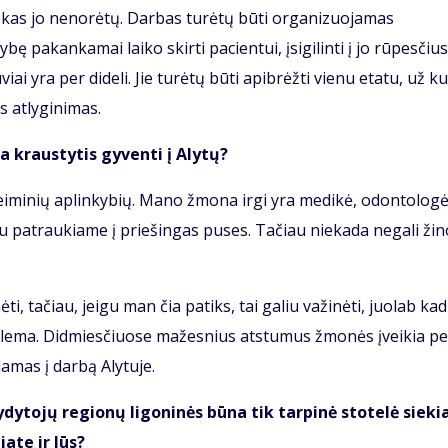
, kas jo nenorėtų. Darbas turėtų būti organizuojamas
ę pakankamai laiko skirti pacientui, įsigilinti į jo rūpesčius
i yra per dideli. Jie turėtų būti apibrėžti vienu etatu, už ku
 atlyginimas.
ma kraustytis gyventi į Alytų?
eiminių aplinkybių. Mano žmona irgi yra medikė, odontologė
 abu patraukiame į priešingas puses. Tačiau niekada negali žino
, tačiau, jeigu man čia patiks, tai galiu važinėti, juolab kad
blema. Didmiesčiuose mažesnius atstumus žmonės įveikia pe
damas į darbą Alytuje.
ytojų regionų ligoninės būna tik tarpinė stotelė sieki
ate ir Jūs?