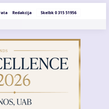
ndinė
rata
Redakcija
Skelbk 0 315 51956
cija