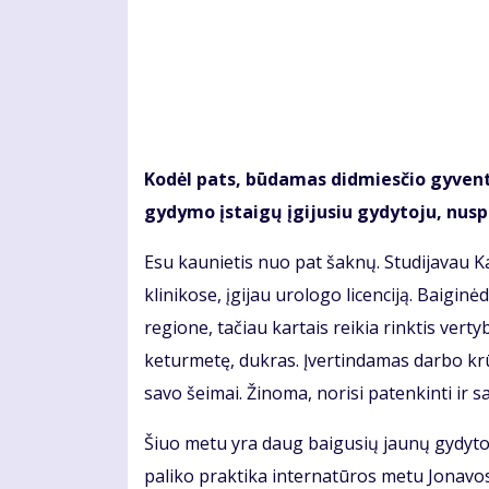
Kodėl pats, būdamas didmiesčio gyventoj
gydymo įstaigų įgijusiu gydytoju, nus
Esu kaunietis nuo pat šaknų. Studijavau 
klinikose, įgijau urologo licenciją. Baigi
regione, tačiau kartais reikia rinktis vert
keturmetę, dukras. Įvertindamas darbo krūv
savo šeimai. Žinoma, norisi patenkinti ir s
Šiuo metu yra daug baigusių jaunų gydytoj
paliko praktika internatūros metu Jonavos