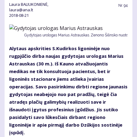
Laura BALIUKONIENĖ,
Nr.
94
laura@ana.lt
2018-08-21
Gydytojas urologas Marius Astrauskas. Zenono Šilinsko nuotr.
Alytaus apskrities S.Kudirkos ligoninėje nuo
rugpjūčio dirba naujas gydytojas urologas Marius
Astrauskas (30 m.). Iš Kauno atvažiuojantis
medikas ne tik konsultuoja pacientus, bet ir
ligoninės stacionare jiems atlieka įvairias
operacijas. Savo pasirinkimu dirbti regione jaunasis
gydytojas neabejojo nuo pat pradžių, teigė čia
atradęs plačių galimybių realizuoti save ir
išnaudoti įgytus profesinius įgūdžius. Jis sutiko
pasidalyti savo lūkesčiais dirbant regiono
ligoninėje ir apie pirmąjį darbo Dzūkijos sostinėje
įspūdį.