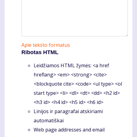
Apie teksto formatus
Ribotas HTML
Leidžiamos HTML žymės: <a href
hreflang> <em> <strong> <cite>
<blockquote cite> <code> <ul type> <ol
start type> <li> <dl> <dt> <dd> <h2 id>
<h3 id> <h4 id> <h5 id> <h6 id>
Linijos ir paragrafai atskiriami
automatiškai
Web page addresses and email