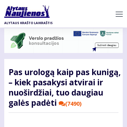
Pereiti
į
pagrindinį
ALYTAUS KRAŠTO LAIKRAŠTIS
turinį
Pas urologą kaip pas kunigą,
– kiek pasakysi atvirai ir
nuoširdžiai, tuo daugiau
galės padėti
(7490)