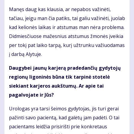
Manęs daug kas klausia, ar nepabos važinėti,
tačiau, jeigu man čia patiks, tai galiu važinėti, juolab
kad kelionės laikas ir atstumas man nėra problema.
Didmiesčiuose mažesnius atstumus žmonės įveikia
per tokį pat laiko tarpą, kurį užtrunku važiuodamas
į darbą Alytuje.
Daugybei jaunų karjerą pradedančių gydytojų
regionų ligoninės būna tik tarpinė stotelė
siekiant karjeros aukštumų. Ar apie tai
pagalvojate ir Jūs?
Urologas yra tarsi šeimos gydytojas, jis turi gerai
pažinti savo pacientą, kad galėtų jam padėti. O tai
pacientams leidžia prisirišti prie konkretaus