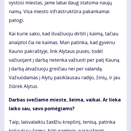
vystosi miestas, jame labai daug statoma naujų
namų. Visa miesto infrastruktūra pakankamai
patogi.
Kai kurie sako, kad išvažiuoju dirbti į kaimą, tačiau
anaiptol čia ne kaimas. Man patinka, kad gyvenu
Kauno pakraštyje, link Alytaus pusės, todėl
važiuojant į darbą netenka važiuoti per patį Kauną.
Į darbą atvažiuoju greičiau nei per valandą.
Važiuodamas į Alytų pasiklausau radijo, žinių, ir jau
žiūrėk Alytus.
Darbas svečiame mieste, šeima, vaikai. Ar lieka
laiko sau, savo pomėgiams?
Taip, laisvalaikiu žaidžiu krepšinį, tenisą, patinka
keliauti su šeima, būti gamtoje, pasivažinėti