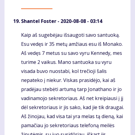
Shantel Foster
- 2020-08-08 - 03:14
Kaip aš sugebėjau išsaugoti savo santuoką.
Komentaras
Esu vedęs ir 35 metų amžiaus esu iš Monako.
Aš vedęs 7 metus su savo vyru Kennedy, mes
turime 2 vaikus. Mano santuoka su vyru
visada buvo nuostabi, kol trečioji šalis
nepateko į niekur. Viskas prasidėjo, kai aš
pradėjau stebėti artumą tarp Jonathano ir jo
vadinamojo sekretoriaus. Aš net kreipiausi į jį
dėl sekretoriaus ir jis sako, kad jie tik draugai.
Aš žinojau, kad visa tai yra melas tą dieną, kai
pamačiau jo sekretoriaus telefoną meilės
žinutėmis, su juo susidūriau, iškart jis