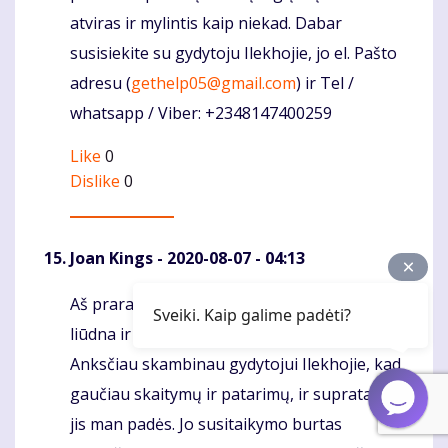
atviras ir mylintis kaip niekad. Dabar
susisiekite su gydytoju Ilekhojie, jo el. Pašto
adresu (
gethelp05@gmail.com
) ir Tel /
whatsapp / Viber: +2348147400259
Like
0
Dislike
0
Joan Kings
- 2020-08-07 - 04:13
Aš praradau meilę kažkam kitam. Buvau
Komentaras
Sveiki. Kaip galime padėti?
liūdna ir norėjau, kad jis vėl blogai grįžtų.
Anksčiau skambinau gydytojui Ilekhojie, kad
gaučiau skaitymų ir patarimų, ir supratau, kad
jis man padės. Jo susitaikymo burtas