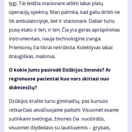
lygį. Tai leidžia stacionare atlikti labai platų
operacijų spektrą. Man patinka, kad galiu dirbti ne
tik ambulatorijoje, bet ir stacionare. Dabar turiu
pusę etato ir ten, ir ten. Čia yra geras aprūpinimas
instrumentais, nauja technologine įranga.
Priemonių čia tikrai netrūksta. Kolektyvas labai
draugiškas, malonus.
O kokie Jums pasirodė Dzūkijos žmonės? Ar
regionuose pacientai kuo nors skiriasi nuo
didmiesčių?
Dzūkijos krašte turiu giminaičių, pas kuriuos
retkarčiais atvažiuojame pailsėti. Visuomet esame
sutinkami svetingai, žmonės čia nuoširdūs,
visuomet išlydėdavo su lauktuvėmis – grybais,