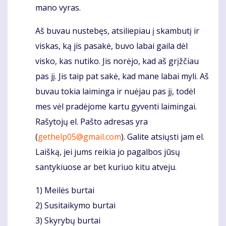
mano vyras.
Aš buvau nustebęs, atsiliepiau į skambutį ir
viskas, ką jis pasakė, buvo labai gaila dėl
visko, kas nutiko. Jis norėjo, kad aš grįžčiau
pas jį. Jis taip pat sakė, kad mane labai myli. Aš
buvau tokia laiminga ir nuėjau pas jį, todėl
mes vėl pradėjome kartu gyventi laimingai.
Rašytojų el. Pašto adresas yra
(
gethelp05@gmail.com
). Galite atsiųsti jam el.
Laišką, jei jums reikia jo pagalbos jūsų
santykiuose ar bet kuriuo kitu atveju.
1) Meilės burtai
2) Susitaikymo burtai
3) Skyrybų burtai