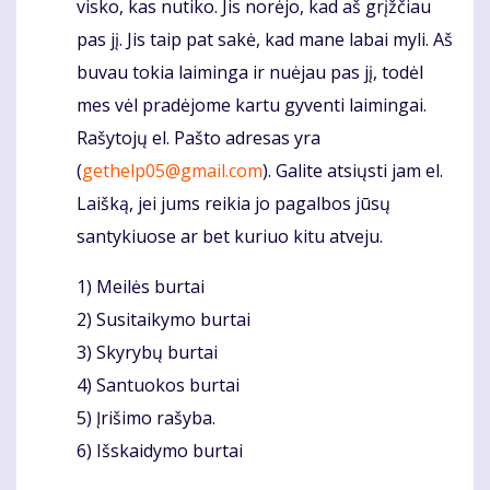
visko, kas nutiko. Jis norėjo, kad aš grįžčiau
pas jį. Jis taip pat sakė, kad mane labai myli. Aš
buvau tokia laiminga ir nuėjau pas jį, todėl
mes vėl pradėjome kartu gyventi laimingai.
Rašytojų el. Pašto adresas yra
(
gethelp05@gmail.com
). Galite atsiųsti jam el.
Laišką, jei jums reikia jo pagalbos jūsų
santykiuose ar bet kuriuo kitu atveju.
1) Meilės burtai
2) Susitaikymo burtai
3) Skyrybų burtai
4) Santuokos burtai
5) Įrišimo rašyba.
6) Išskaidymo burtai