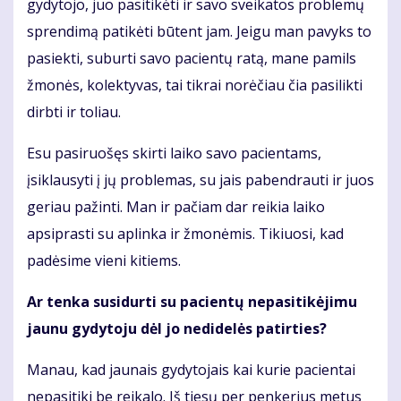
gydytojo, juo pasitikėti ir savo sveikatos problemų
sprendimą patikėti būtent jam. Jeigu man pavyks to
pasiekti, suburti savo pacientų ratą, mane pamils
žmonės, kolektyvas, tai tikrai norėčiau čia pasilikti
dirbti ir toliau.
Esu pasiruošęs skirti laiko savo pacientams,
įsiklausyti į jų problemas, su jais pabendrauti ir juos
geriau pažinti. Man ir pačiam dar reikia laiko
apsiprasti su aplinka ir žmonėmis. Tikiuosi, kad
padėsime vieni kitiems.
Ar tenka susidurti su pacientų nepasitikėjimu
jaunu gydytoju dėl jo nedidelės patirties?
Manau, kad jaunais gydytojais kai kurie pacientai
nepasitiki be reikalo. Iš tiesų per penkerius metus