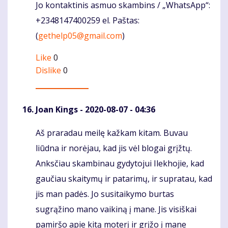
Jo kontaktinis asmuo skambins / „WhatsApp“:
+2348147400259 el. Paštas:
(
gethelp05@gmail.com
)
Like
0
Dislike
0
Joan Kings
- 2020-08-07 - 04:36
Aš praradau meilę kažkam kitam. Buvau
Komentaras
liūdna ir norėjau, kad jis vėl blogai grįžtų.
Anksčiau skambinau gydytojui Ilekhojie, kad
gaučiau skaitymų ir patarimų, ir supratau, kad
jis man padės. Jo susitaikymo burtas
sugrąžino mano vaikiną į mane. Jis visiškai
pamiršo apie kitą moterį ir grįžo į mane