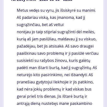
Metus vedęs su vyru, jis išsiskyrė su manimi.
Komentaras
Aš padariau viską, kas įmanoma, kad jį
sugrąžinčiau, bet aš veltui
norėjau jo taip stipriai sugrąžinti dėl meilės,
kurią aš jam pasiūliau, maldavau jį su viskuo,
pažadėjau, bet jis atsisakė. Aš savo draugei
paaiškinau savo problemą ir ji pasiūlė verčiau
susisiekti su rašybos žinovu, kuris galėtų
padėti man ištarti burtą, kad jį sugrąžintų. Aš
neturėjo kito pasirinkimo, nei išbandyti. Aš
pranešiau gydytojui Ilekhojie ir jis patikino,
kad nėra jokių problemų ir kad viskas bus
gerai prieš tris dienas. Jis ištarė burtą ir
antrąją dieną nustebęs mane paskambino