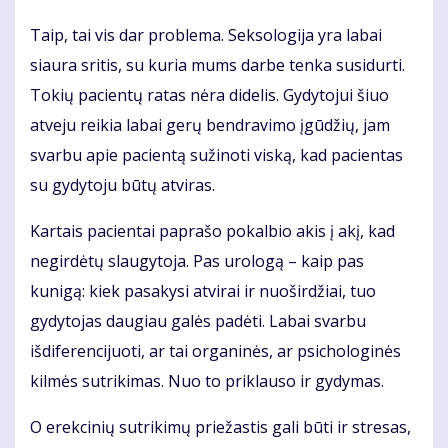
Taip, tai vis dar problema. Seksologija yra labai
siaura sritis, su kuria mums darbe tenka susidurti.
Tokių pacientų ratas nėra didelis. Gydytojui šiuo
atveju reikia labai gerų bendravimo įgūdžių, jam
svarbu apie pacientą sužinoti viską, kad pacientas
su gydytoju būtų atviras.
Kartais pacientai paprašo pokalbio akis į akį, kad
negirdėtų slaugytoja. Pas urologą – kaip pas
kunigą: kiek pasakysi atvirai ir nuoširdžiai, tuo
gydytojas daugiau galės padėti. Labai svarbu
išdiferencijuoti, ar tai organinės, ar psichologinės
kilmės sutrikimas. Nuo to priklauso ir gydymas.
O erekcinių sutrikimų priežastis gali būti ir stresas,