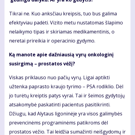
Tikrai ne. Kuo anksčiau kreipsis, tuo bus galima
efektyviau padėti. Vizito metu nustatomas šlapimo
nelaikymo tipas ir skiriamas medikamentinis, o
neretai prireikia ir operacinio gydymo.
Ką manote apie dažniausią vyrų onkologinį
susirgimą – prostatos vėžį?
Viskas priklauso nuo pačių vyrų. Ligai aptikti
užtenka paprasto kraujo tyrimo – PSA rodiklio. Dėl
jo turėtų kreiptis patys vyrai. Tai ir šeimos gydytojų
atsakomybė paskatinti pacientus pasitikrinti.
Džiugu, kad Alytaus ligoninėje yra visos galimybės
prevencinėms programinėms patikroms dėl
prostatos vėžio. Tai leidžia sumažinti neišgydomų ir