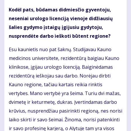
Kodėl pats, būdamas didmiesčio gyventoju,
neseniai urologo licenciją vienoje didžiausių
šalies gydymo įstaigų įgijusiu gydytoju,
nusprendėte darbo ieškoti būtent regione?
Esu kaunietis nuo pat šaknų. Studijavau Kauno
medicinos universitete, rezidentūrą baigiau Kauno
klinikose, įgijau urologo licenciją. Baiginėdamas
rezidentūrą ieškojau sau darbo. Norėjau dirbti
Kauno regione, tačiau kartais reikia rinktis
vertybes. Mano vertybė yra šeima. Turiu dvi mažas,
dvimetę ir keturmetę, dukras. Įvertindamas darbo
krūvius, nusprendžiau pasirinkti regioną, nes norisi
laiko skirti ir savo šeimai. Žinoma, norisi patenkinti
ir savo profesinę karjerą, o Alytuje tam yra visos