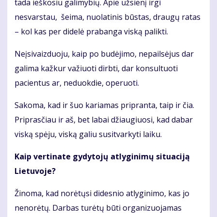
tada ieškosiu galimybių. Apie užsienį irgi
nesvarstau, šeima, nuolatinis būstas, draugų ratas
– kol kas per didelė prabanga viską palikti.
Neįsivaizduoju, kaip po budėjimo, nepailsėjus dar
galima kažkur važiuoti dirbti, dar konsultuoti
pacientus ar, neduokdie, operuoti.
Sakoma, kad ir šuo kariamas pripranta, taip ir čia.
Priprasčiau ir aš, bet labai džiaugiuosi, kad dabar
viską spėju, viską galiu susitvarkyti laiku.
Kaip vertinate gydytojų atlyginimų situaciją
Lietuvoje?
Žinoma, kad norėtųsi didesnio atlyginimo, kas jo
nenorėtų. Darbas turėtų būti organizuojamas