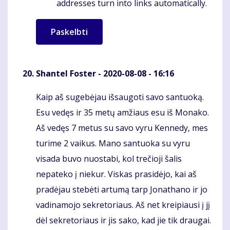
addresses turn into links automatically.
Shantel Foster
- 2020-08-08 - 16:16
Kaip aš sugebėjau išsaugoti savo santuoką.
Komentaras
Esu vedęs ir 35 metų amžiaus esu iš Monako.
Aš vedęs 7 metus su savo vyru Kennedy, mes
turime 2 vaikus. Mano santuoka su vyru
visada buvo nuostabi, kol trečioji šalis
nepateko į niekur. Viskas prasidėjo, kai aš
pradėjau stebėti artumą tarp Jonathano ir jo
vadinamojo sekretoriaus. Aš net kreipiausi į jį
dėl sekretoriaus ir jis sako, kad jie tik draugai.