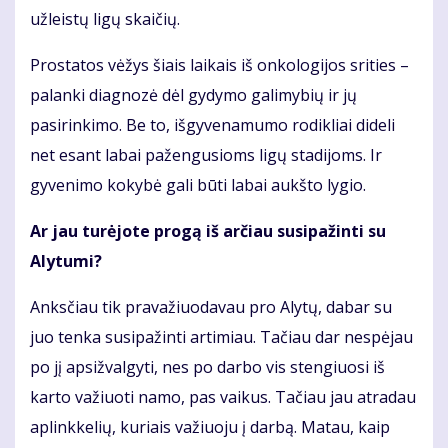
užleistų ligų skaičių.
Prostatos vėžys šiais laikais iš onkologijos srities –
palanki diagnozė dėl gydymo galimybių ir jų
pasirinkimo. Be to, išgyvenamumo rodikliai dideli
net esant labai pažengusioms ligų stadijoms. Ir
gyvenimo kokybė gali būti labai aukšto lygio.
Ar jau turėjote progą iš arčiau susipažinti su
Alytumi?
Anksčiau tik pravažiuodavau pro Alytų, dabar su
juo tenka susipažinti artimiau. Tačiau dar nespėjau
po jį apsižvalgyti, nes po darbo vis stengiuosi iš
karto važiuoti namo, pas vaikus. Tačiau jau atradau
aplinkkelių, kuriais važiuoju į darbą. Matau, kaip