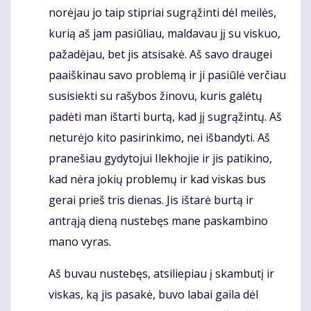
norėjau jo taip stipriai sugrąžinti dėl meilės,
kurią aš jam pasiūliau, maldavau jį su viskuo,
pažadėjau, bet jis atsisakė. Aš savo draugei
paaiškinau savo problemą ir ji pasiūlė verčiau
susisiekti su rašybos žinovu, kuris galėtų
padėti man ištarti burtą, kad jį sugrąžintų. Aš
neturėjo kito pasirinkimo, nei išbandyti. Aš
pranešiau gydytojui Ilekhojie ir jis patikino,
kad nėra jokių problemų ir kad viskas bus
gerai prieš tris dienas. Jis ištarė burtą ir
antrąją dieną nustebęs mane paskambino
mano vyras.
Aš buvau nustebęs, atsiliepiau į skambutį ir
viskas, ką jis pasakė, buvo labai gaila dėl