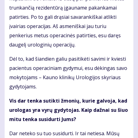
trunkančią rezidentūrą įgauname pakankamai
patirties. Po to gali drąsiai savarankiškai atlikti
įvairias operacijas. Aš asmeniškai jau turiu
penkerius metus operacinės patirties, esu daręs
daugelį urologinių operacijų.
Dėl to, kad šiandien galiu pasitikėti savimi ir kviesti
pacientus operaciniam gydymui, esu dėkingas savo
mokytojams – Kauno klinikų Urologijos skyriaus
gydytojams.
Vis dar tenka sutikti žmonių, kurie galvoja, kad
urologas yra vyrų gydytojas. Kaip dažnai su šiuo
mitu tenka susidurti Jums?
Dar neteko su tuo susidurti. Ir tai netiesa. Mūsų