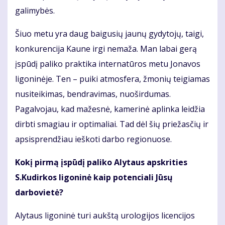
galimybės.
Šiuo metu yra daug baigusių jaunų gydytojų, taigi,
konkurencija Kaune irgi nemaža. Man labai gerą
įspūdį paliko praktika internatūros metu Jonavos
ligoninėje. Ten – puiki atmosfera, žmonių teigiamas
nusiteikimas, bendravimas, nuoširdumas.
Pagalvojau, kad mažesnė, kamerinė aplinka leidžia
dirbti smagiau ir optimaliai. Tad dėl šių priežasčių ir
apsisprendžiau ieškoti darbo regionuose.
Kokį pirmą įspūdį paliko Alytaus apskrities
S.Kudirkos ligoninė kaip potenciali Jūsų
darbovietė?
Alytaus ligoninė turi aukštą urologijos licencijos