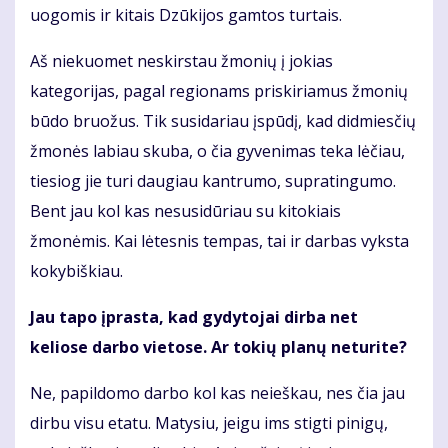
uogomis ir kitais Dzūkijos gamtos turtais.
Aš niekuomet neskirstau žmonių į jokias
kategorijas, pagal regionams priskiriamus žmonių
būdo bruožus. Tik susidariau įspūdį, kad didmiesčių
žmonės labiau skuba, o čia gyvenimas teka lėčiau,
tiesiog jie turi daugiau kantrumo, supratingumo.
Bent jau kol kas nesusidūriau su kitokiais
žmonėmis. Kai lėtesnis tempas, tai ir darbas vyksta
kokybiškiau.
Jau tapo įprasta, kad gydytojai dirba net
keliose darbo vietose. Ar tokių planų neturite?
Ne, papildomo darbo kol kas neieškau, nes čia jau
dirbu visu etatu. Matysiu, jeigu ims stigti pinigų,