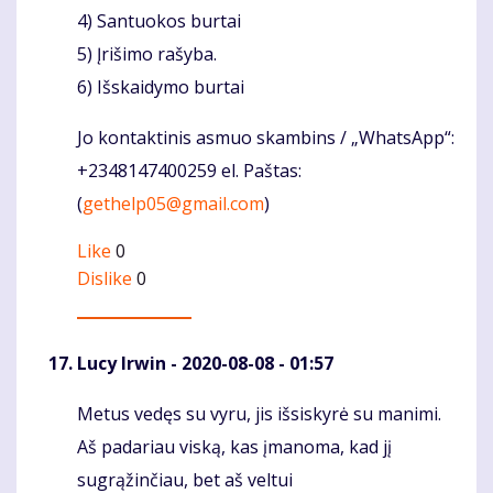
4) Santuokos burtai
5) Įrišimo rašyba.
6) Išskaidymo burtai
Jo kontaktinis asmuo skambins / „WhatsApp“:
+2348147400259 el. Paštas:
(
gethelp05@gmail.com
)
Like
0
Dislike
0
Lucy Irwin
- 2020-08-08 - 01:57
Metus vedęs su vyru, jis išsiskyrė su manimi.
Komentaras
Aš padariau viską, kas įmanoma, kad jį
sugrąžinčiau, bet aš veltui