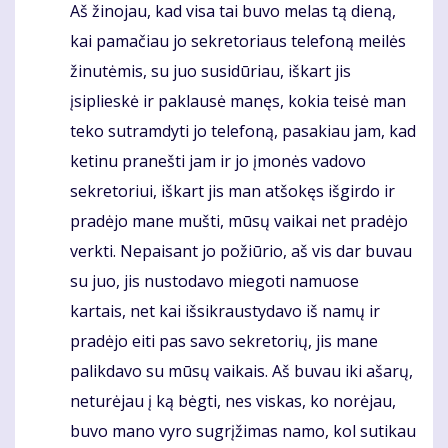
Aš žinojau, kad visa tai buvo melas tą dieną,
kai pamačiau jo sekretoriaus telefoną meilės
žinutėmis, su juo susidūriau, iškart jis
įsiplieskė ir paklausė manęs, kokia teisė man
teko sutramdyti jo telefoną, pasakiau jam, kad
ketinu pranešti jam ir jo įmonės vadovo
sekretoriui, iškart jis man atšokęs išgirdo ir
pradėjo mane mušti, mūsų vaikai net pradėjo
verkti. Nepaisant jo požiūrio, aš vis dar buvau
su juo, jis nustodavo miegoti namuose
kartais, net kai išsikraustydavo iš namų ir
pradėjo eiti pas savo sekretorių, jis mane
palikdavo su mūsų vaikais. Aš buvau iki ašarų,
neturėjau į ką bėgti, nes viskas, ko norėjau,
buvo mano vyro sugrįžimas namo, kol sutikau