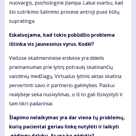
nuovargis, psichologinė įtampa. Labai svarbu, kad
šio sutrikimo šalinimo procese antroji pusė būtų
supratinga.
Eskaluojama, kad tokio pobūdžio problema
ištinka vis jaunesnius vyrus. Kodėl?
Viešose skaitmeninėse erdvėse yra didelis
prieinamumas prie lytinį potraukį skatinančių
vaizdinių medžiagų. Virtualus lytinis aktas skatina
pervertinti savo ir partnerio galimybes. Paskui
realybėje seka nusivylimas, o iš to gali išsivystyti ir
tam tikri padariniai.
Šlapimo nelaikymas yra dar viena tų problemų,
kurią pacientai geriau linkę nutylėti ir laikyti
gėdingu dalyku. Ar yra ko gėdytis?