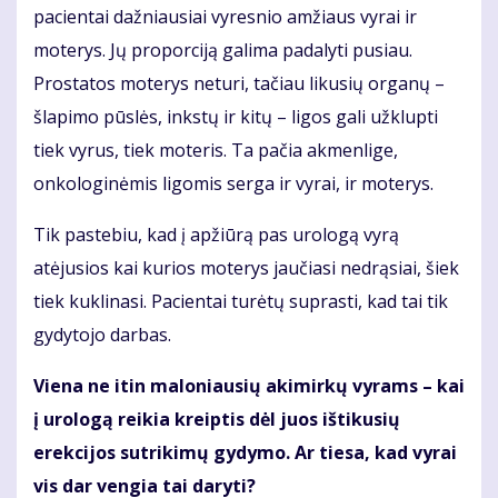
pacientai dažniausiai vyresnio amžiaus vyrai ir
moterys. Jų proporciją galima padalyti pusiau.
Prostatos moterys neturi, tačiau likusių organų –
šlapimo pūslės, inkstų ir kitų – ligos gali užklupti
tiek vyrus, tiek moteris. Ta pačia akmenlige,
onkologinėmis ligomis serga ir vyrai, ir moterys.
Tik pastebiu, kad į apžiūrą pas urologą vyrą
atėjusios kai kurios moterys jaučiasi nedrąsiai, šiek
tiek kuklinasi. Pacientai turėtų suprasti, kad tai tik
gydytojo darbas.
Viena ne itin maloniausių akimirkų vyrams – kai
į urologą reikia kreiptis dėl juos ištikusių
erekcijos sutrikimų gydymo. Ar tiesa, kad vyrai
vis dar vengia tai daryti?