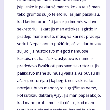
įsiplieskė ir paklausė manęs, kokia teisė man
teko grumtis su jo telefonu, aš jam pasakiau,
kad ketinu pranešti jam ir jo įmonės vadovo
sekretoriui, iškart jis man atšokęs išgirdo ir
pradėjo mane mušti, mūsų vaikai net pradėjo
verkti. Nepaisant jo požiūrio, aš vis dar buvau
su juo, jis nustodavo miegoti namuose
kartais, net kai išsikraustydavo iš namų ir
pradėdavo išvažiuoti pas savo sekretorių, jis
palikdavo mane su mūsų vaikais. Aš buvau iki
ašarų, neturėjau į ką bėgti, nes viskas, ko
norėjau, buvo mano vyro sugrįžimas namo,
kol sutikau daktarą Ajayi. Jis man papasakojo,
kad mano problemos kilo dėl to, kad mano