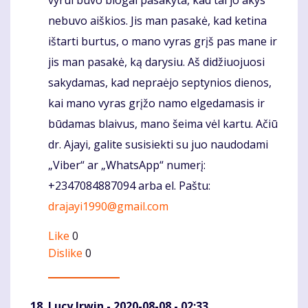
vyrui buvo blogai pasakyta, kad tai jo akys
nebuvo aiškios. Jis man pasakė, kad ketina
ištarti burtus, o mano vyras grįš pas mane ir
jis man pasakė, ką darysiu. Aš didžiuojuosi
sakydamas, kad nepraėjo septynios dienos,
kai mano vyras grįžo namo elgedamasis ir
būdamas blaivus, mano šeima vėl kartu. Ačiū
dr. Ajayi, galite susisiekti su juo naudodami
„Viber“ ar „WhatsApp“ numerį:
+2347084887094 arba el. Paštu:
drajayi1990@gmail.com
Like
0
Dislike
0
Lucy Irwin
- 2020-08-08 - 02:33