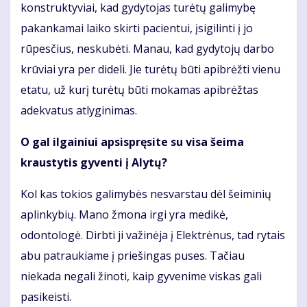
konstruktyviai, kad gydytojas turėtų galimybę
pakankamai laiko skirti pacientui, įsigilinti į jo
rūpesčius, neskubėti. Manau, kad gydytojų darbo
krūviai yra per dideli. Jie turėtų būti apibrėžti vienu
etatu, už kurį turėtų būti mokamas apibrėžtas
adekvatus atlyginimas.
O gal ilgainiui apsispręsite su visa šeima
kraustytis gyventi į Alytų?
Kol kas tokios galimybės nesvarstau dėl šeiminių
aplinkybių. Mano žmona irgi yra medikė,
odontologė. Dirbti ji važinėja į Elektrėnus, tad rytais
abu patraukiame į priešingas puses. Tačiau
niekada negali žinoti, kaip gyvenime viskas gali
pasikeisti.