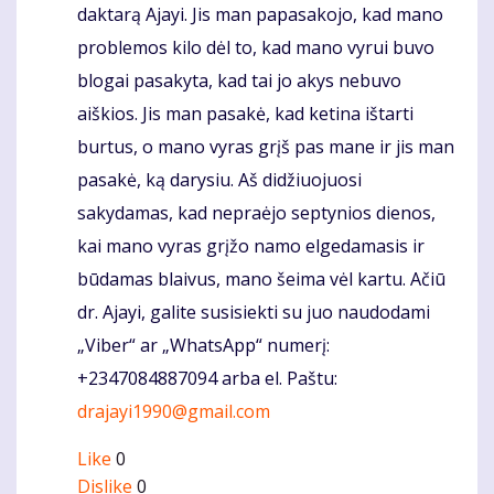
daktarą Ajayi. Jis man papasakojo, kad mano
problemos kilo dėl to, kad mano vyrui buvo
blogai pasakyta, kad tai jo akys nebuvo
aiškios. Jis man pasakė, kad ketina ištarti
burtus, o mano vyras grįš pas mane ir jis man
pasakė, ką darysiu. Aš didžiuojuosi
sakydamas, kad nepraėjo septynios dienos,
kai mano vyras grįžo namo elgedamasis ir
būdamas blaivus, mano šeima vėl kartu. Ačiū
dr. Ajayi, galite susisiekti su juo naudodami
„Viber“ ar „WhatsApp“ numerį:
+2347084887094 arba el. Paštu:
drajayi1990@gmail.com
Like
0
Dislike
0