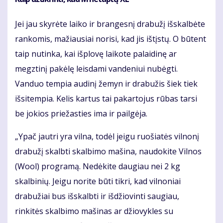
Jei jau skyrėte laiko ir brangesnį drabužį išskalbėte
rankomis, mažiausiai norisi, kad jis ištįstų. O būtent
taip nutinka, kai išplovę laikote palaidinę ar
megztinį pakėlę leisdami vandeniui nubėgti.
Vanduo tempia audinį žemyn ir drabužis šiek tiek
išsitempia. Kelis kartus tai pakartojus rūbas tarsi
be jokios priežasties ima ir pailgėja.
„Ypač jautri yra vilna, todėl jeigu ruošiatės vilnonį
drabužį skalbti skalbimo mašina, naudokite Vilnos
(Wool) programą. Nedėkite daugiau nei 2 kg
skalbinių. Jeigu norite būti tikri, kad vilnoniai
drabužiai bus išskalbti ir išdžiovinti saugiau,
rinkitės skalbimo mašinas ar džiovykles su