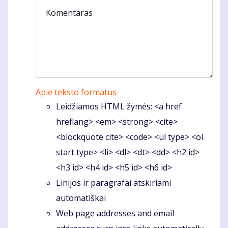
Komentaras
Apie teksto formatus
Leidžiamos HTML žymės: <a href
hreflang> <em> <strong> <cite>
<blockquote cite> <code> <ul type> <ol
start type> <li> <dl> <dt> <dd> <h2 id>
<h3 id> <h4 id> <h5 id> <h6 id>
Linijos ir paragrafai atskiriami
automatiškai
Web page addresses and email