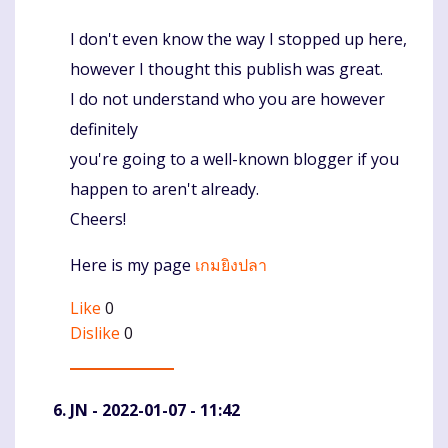
I don't even know the way I stopped up here,
Komentaras
however I thought this publish was great.
I do not understand who you are however
definitely
you're going to a well-known blogger if you
happen to aren't already.
Cheers!
Here is my page
เกมยิงปลา
Like
0
Dislike
0
JN
- 2022-01-07 - 11:42