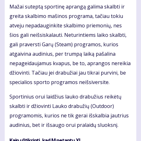
Mažai suteptą sportinę aprangą galima skalbti ir
greita skalbimo mašinos programa, tačiau tokiu
atveju nepadauginkite skalbimo priemonių, nes
šios gali neišsiskalauti. Neturintiems laiko skalbti,
gali praversti Garų (Steam) programos, kurios
atgaivina audinius, per trumpą laiką pašalina
nepageidaujamus kvapus, be to, aprangos nereikia
džiovinti. Tačiau jei drabužiai jau tikrai purvini, be
specialios sporto programos neišsiversite.
Sportinius orui laidžius lauko drabužius reikėtų
skalbti ir džiovinti Lauko drabužių (Outdoor)
programomis, kurios ne tik gerai išskalbia jautrius
audinius, bet ir išsaugo orui pralaidų sluoksnį.
Kaip užtikrinti, kad M netaptų XL