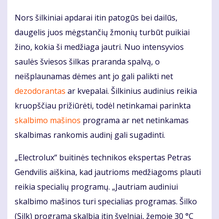
Nors šilkiniai apdarai itin patogūs bei dailūs,
daugelis juos mėgstančių žmonių turbūt puikiai
žino, kokia ši medžiaga jautri. Nuo intensyvios
saulės šviesos šilkas praranda spalvą, o
neišplaunamas dėmes ant jo gali palikti net
dezodorantas
ar kvepalai. Šilkinius audinius reikia
kruopščiau prižiūrėti, todėl netinkamai parinkta
skalbimo mašinos
programa ar net netinkamas
skalbimas rankomis audinį gali sugadinti.
„Electrolux“ buitinės technikos ekspertas Petras
Gendvilis aiškina, kad jautrioms medžiagoms plauti
reikia specialių programų. „Jautriam audiniui
skalbimo mašinos turi specialias programas. Šilko
(Silk) programa skalbia itin švelniai, žemoje 30 °C