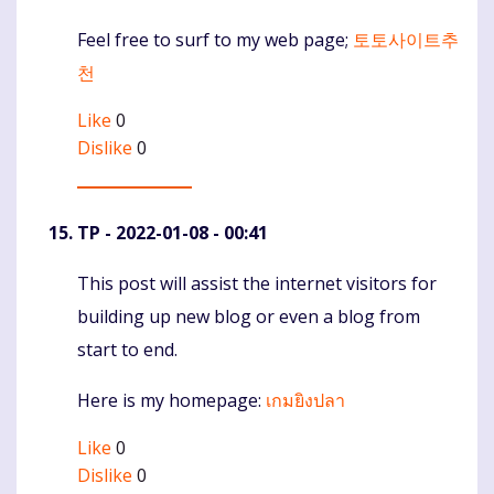
Feel free to surf to my web page;
토토사이트추
천
Like
0
Dislike
0
TP
- 2022-01-08 - 00:41
This post will assist the internet visitors for
Komentaras
building up new blog or even a blog from
start to end.
Here is my homepage:
เกมยิงปลา
Like
0
Dislike
0