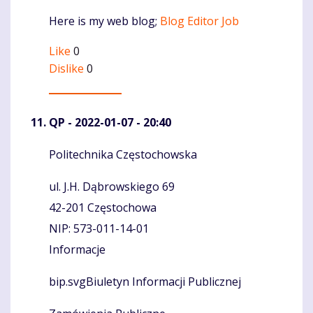
Here is my web blog;
Blog Editor Job
Like
0
Dislike
0
QP
- 2022-01-07 - 20:40
Politechnika Częstochowska
Komentaras
ul. J.H. Dąbrowskiego 69
42-201 Częstochowa
NIP: 573-011-14-01
Informacje
bip.svgBiuletyn Informacji Publicznej