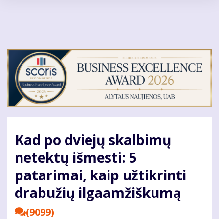
Pereiti
į
pagrindinį
turinį
Kad po dviejų skalbimų
netektų išmesti: 5
patarimai, kaip užtikrinti
drabužių ilgaamžiškumą
(9099)