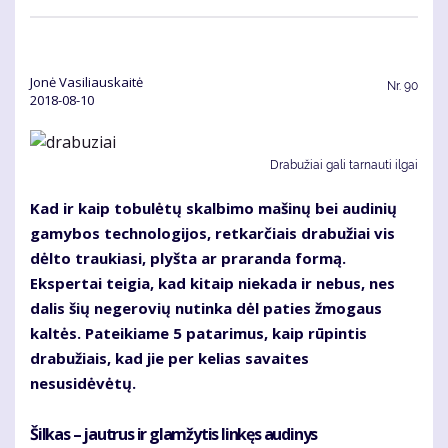
Jonė Vasiliauskaitė
Nr.
90
2018-08-10
Drabužiai gali tarnauti ilgai
Kad ir kaip tobulėtų skalbimo mašinų bei audinių
gamybos technologijos, retkarčiais drabužiai vis
dėlto traukiasi, plyšta ar praranda formą.
Ekspertai teigia, kad kitaip niekada ir nebus, nes
dalis šių negerovių nutinka dėl paties žmogaus
kaltės. Pateikiame 5 patarimus, kaip rūpintis
drabužiais, kad jie per kelias savaites
nesusidėvėtų.
Šilkas – jautrus ir glamžytis linkęs audinys