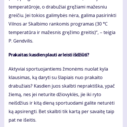
temperatūroje, o drabužiai gręžiami mažesniu
greičiu. Jei tokios galimybės nėra, galima pasirinkti
Vilnos ar Skalbimo rankomis programas (30 °C
temperatūra ir mažesnis gręžimo greitis)“, – teigia
P. Gendvilis.
Prakaitas: kasdien plauti ar leisti išdžiūti?
Aktyviai sportuojantiems žmonėms nuolat kyla
klausimas, ką daryti su šlapiais nuo prakaito
drabužiais? Kasdien juos skalbti nepraktiška, ypač
žiemą, nes jei neturite džiovyklės, jie iki ryto
neišdžius ir kitą dieną sportuodami galite neturėti
ką apsirengti. Bet skalbti tik kartą per savaitę taip
pat ne išeitis.