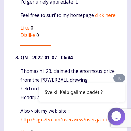
I'd genuinely appreciate it.
Feel free to surf to my homepage
click here
Like
0
Dislike
0
QN
- 2022-01-07 - 06:44
Thomas Yi, 23, claimed the enormous prize
Komentaras
from the POWERBALL drawing
held on March 27, 2021, at Florida Lottery
Sveiki. Kaip galime padėti?
Headquarters in Tallahassee.
Also visit my web site ::
http://sign7tv.com/user/view/user/jacobbto64/ui