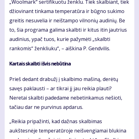
„Woolmark“ sertifikuotu ženklu. Tiek skalbiant, tiek
džiovinant tinkama temperatūra ir būgno sukimo
greitis nesuvelia ir neištampo vilnonių audinių. Be
to, šia programa galima skalbti ir kitus itin jautrius
audinius, ypač tuos, kurie pažymėti „skalbti
rankomis“ ženkliuku“, – aiškina P. Gendvilis.
Kartais skalbti išvis nebūtina
Prieš dedant drabužį į skalbimo mašiną, derėtų
savęs paklausti – ar tikrai jį jau reikia plauti?
Neretai skalbti padedame nebetinkamus nešioti,
tačiau dar ne purvinus apdarus.
„Reikia pripažinti, kad dažnas skalbimas
aukštesnėje temperatūroje neišvengiamai blukina