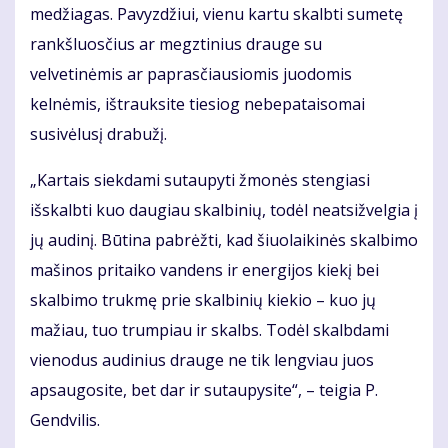
medžiagas. Pavyzdžiui, vienu kartu skalbti sumetę
rankšluosčius ar megztinius drauge su
velvetinėmis ar paprasčiausiomis juodomis
kelnėmis, ištrauksite tiesiog nebepataisomai
susivėlusį drabužį.
„Kartais siekdami sutaupyti žmonės stengiasi
išskalbti kuo daugiau skalbinių, todėl neatsižvelgia į
jų audinį. Būtina pabrėžti, kad šiuolaikinės skalbimo
mašinos pritaiko vandens ir energijos kiekį bei
skalbimo trukmę prie skalbinių kiekio – kuo jų
mažiau, tuo trumpiau ir skalbs. Todėl skalbdami
vienodus audinius drauge ne tik lengviau juos
apsaugosite, bet dar ir sutaupysite“, – teigia P.
Gendvilis.