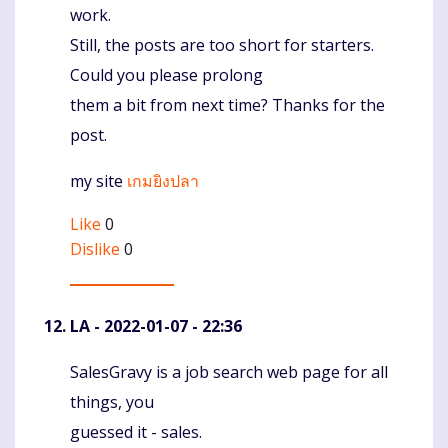
work.
Still, the posts are too short for starters.
Could you please prolong
them a bit from next time? Thanks for the
post.
my site
เกมยิงปลา
Like
0
Dislike
0
LA
- 2022-01-07 - 22:36
SalesGravy is a job search web page for all
Komentaras
things, you
guessed it - sales.