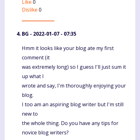
Like
0
Dislike
0
BG
- 2022-01-07 - 07:35
Hmm it looks like your blog ate my first
Komentaras
comment (it
was extremely long) so I guess I'll just sum it
up what I
wrote and say, I'm thoroughly enjoying your
blog.
I too am an aspiring blog writer but I'm still
new to
the whole thing. Do you have any tips for
novice blog writers?