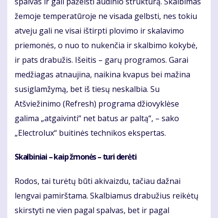
spalvas ir gali pažeisti audinio struktūrą. Skalbimas
žemoje temperatūroje ne visada gelbsti, nes tokiu
atveju gali ne visai ištirpti plovimo ir skalavimo
priemonės, o nuo to nukenčia ir skalbimo kokybė,
ir pats drabužis. Išeitis – garų programos. Garai
medžiagas atnaujina, naikina kvapus bei mažina
susiglamžymą, bet iš tiesų neskalbia. Su
Atšviežinimo (Refresh) programa džiovyklėse
galima „atgaivinti“ net batus ar paltą“, – sako
„Electrolux“ buitinės technikos ekspertas.
Skalbiniai – kaip žmonės – turi derėti
Rodos, tai turėtų būti akivaizdu, tačiau dažnai
lengvai pamirštama. Skalbiamus drabužius reikėtų
skirstyti ne vien pagal spalvas, bet ir pagal