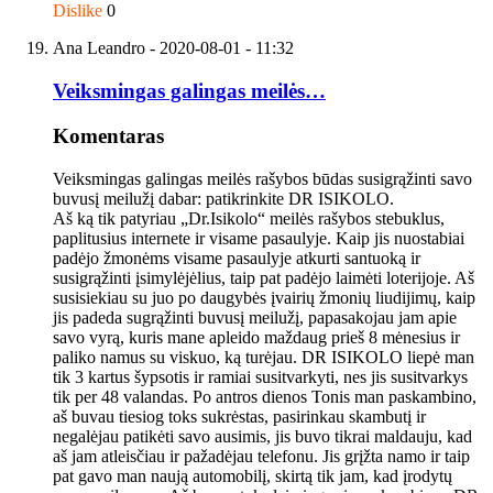
Dislike
0
Ana Leandro
- 2020-08-01 - 11:32
Veiksmingas galingas meilės…
Komentaras
Veiksmingas galingas meilės rašybos būdas susigrąžinti savo
buvusį meilužį dabar: patikrinkite DR ISIKOLO.
Aš ką tik patyriau „Dr.Isikolo“ meilės rašybos stebuklus,
paplitusius internete ir visame pasaulyje. Kaip jis nuostabiai
padėjo žmonėms visame pasaulyje atkurti santuoką ir
susigrąžinti įsimylėjėlius, taip pat padėjo laimėti loterijoje. Aš
susisiekiau su juo po daugybės įvairių žmonių liudijimų, kaip
jis padeda sugrąžinti buvusį meilužį, papasakojau jam apie
savo vyrą, kuris mane apleido maždaug prieš 8 mėnesius ir
paliko namus su viskuo, ką turėjau. DR ISIKOLO liepė man
tik 3 kartus šypsotis ir ramiai susitvarkyti, nes jis susitvarkys
tik per 48 valandas. Po antros dienos Tonis man paskambino,
aš buvau tiesiog toks sukrėstas, pasirinkau skambutį ir
negalėjau patikėti savo ausimis, jis buvo tikrai maldauju, kad
aš jam atleisčiau ir pažadėjau telefonu. Jis grįžta namo ir taip
pat gavo man naują automobilį, skirtą tik jam, kad įrodytų