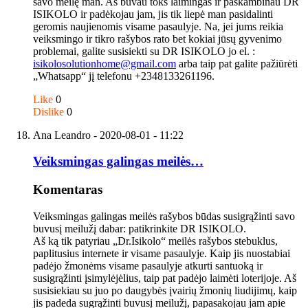
savo meilę man. Aš buvau toks laimingas ir paskambinau DR
ISIKOLO ir padėkojau jam, jis tik liepė man pasidalinti
geromis naujienomis visame pasaulyje. Na, jei jums reikia
veiksmingo ir tikro rašybos rato bet kokiai jūsų gyvenimo
problemai, galite susisiekti su DR ISIKOLO jo el. :
isikolosolutionhome@gmail.com
arba taip pat galite pažiūrėti
„Whatsapp“ jį telefonu +2348133261196.
Like
0
Dislike
0
Ana Leandro
- 2020-08-01 - 11:22
Veiksmingas galingas meilės…
Komentaras
Veiksmingas galingas meilės rašybos būdas susigrąžinti savo
buvusį meilužį dabar: patikrinkite DR ISIKOLO.
Aš ką tik patyriau „Dr.Isikolo“ meilės rašybos stebuklus,
paplitusius internete ir visame pasaulyje. Kaip jis nuostabiai
padėjo žmonėms visame pasaulyje atkurti santuoką ir
susigrąžinti įsimylėjėlius, taip pat padėjo laimėti loterijoje. Aš
susisiekiau su juo po daugybės įvairių žmonių liudijimų, kaip
jis padeda sugrąžinti buvusį meilužį, papasakojau jam apie