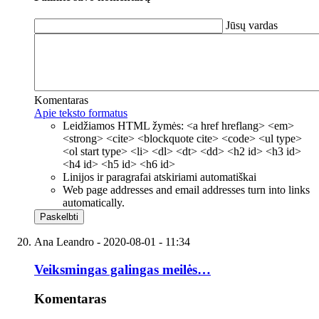
Jūsų vardas
Komentaras
Apie teksto formatus
Leidžiamos HTML žymės: <a href hreflang> <em>
<strong> <cite> <blockquote cite> <code> <ul type>
<ol start type> <li> <dl> <dt> <dd> <h2 id> <h3 id>
<h4 id> <h5 id> <h6 id>
Linijos ir paragrafai atskiriami automatiškai
Web page addresses and email addresses turn into links
automatically.
Ana Leandro
- 2020-08-01 - 11:34
Veiksmingas galingas meilės…
Komentaras