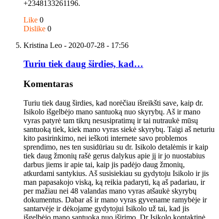
+2348133261196.
Like
0
Dislike
0
Kristina Leo
- 2020-07-28 - 17:56
Turiu tiek daug širdies, kad…
Komentaras
Turiu tiek daug širdies, kad norėčiau išreikšti save, kaip dr.
Isikolo išgelbėjo mano santuoką nuo skyrybų. Aš ir mano
vyras patyrė tam tikrų nesusipratimų ir tai nutraukė mūsų
santuoką tiek, kiek mano vyras siekė skyrybų. Taigi aš neturiu
kito pasirinkimo, nei ieškoti internete savo problemos
sprendimo, nes ten susidūriau su dr. Isikolo detalėmis ir kaip
tiek daug žmonių rašė gerus dalykus apie jį ir jo nuostabius
darbus jiems ir apie tai, kaip jis padėjo daug žmonių,
atkurdami santykius. Aš susisiekiau su gydytoju Isikolo ir jis
man papasakojo viską, ką reikia padaryti, ką aš padariau, ir
per mažiau nei 48 valandas mano vyras atšaukė skyrybų
dokumentus. Dabar aš ir mano vyras gyvename ramybėje ir
santarvėje ir dėkojame gydytojui Isikolo už tai, kad jis
išgelbėjo mano santuoką nuo iširimo. Dr Isikolo kontaktinė