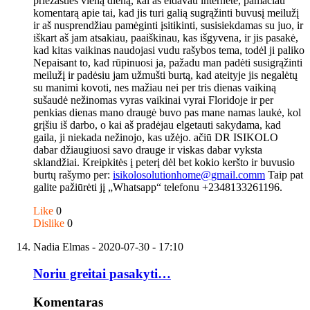
priežasties vieną dieną, kai aš eidavau internete, pamačiau
komentarą apie tai, kad jis turi galią sugrąžinti buvusį meilužį
ir aš nusprendžiau pamėginti įsitikinti, susisiekdamas su juo, ir
iškart aš jam atsakiau, paaiškinau, kas išgyvena, ir jis pasakė,
kad kitas vaikinas naudojasi vudu rašybos tema, todėl ji paliko
Nepaisant to, kad rūpinuosi ja, pažadu man padėti susigrąžinti
meilužį ir padėsiu jam užmušti burtą, kad ateityje jis negalėtų
su manimi kovoti, nes mažiau nei per tris dienas vaikiną
sušaudė nežinomas vyras vaikinai vyrai Floridoje ir per
penkias dienas mano draugė buvo pas mane namas laukė, kol
grįšiu iš darbo, o kai aš pradėjau elgetauti sakydama, kad
gaila, ji niekada nežinojo, kas užėjo. ačiū DR ISIKOLO
dabar džiaugiuosi savo drauge ir viskas dabar vyksta
sklandžiai. Kreipkitės į peterį dėl bet kokio keršto ir buvusio
burtų rašymo per:
isikolosolutionhome@gmail.comm
Taip pat
galite pažiūrėti jį „Whatsapp“ telefonu +2348133261196.
Like
0
Dislike
0
Nadia Elmas
- 2020-07-30 - 17:10
Noriu greitai pasakyti…
Komentaras