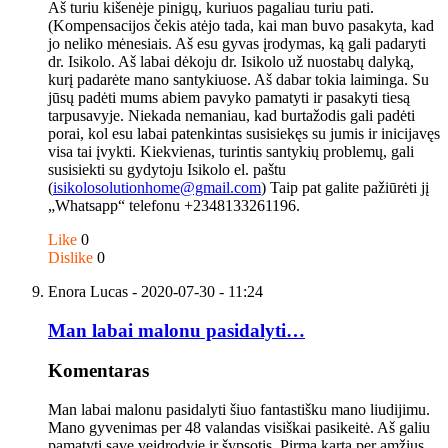
Aš turiu kišenėje pinigų, kuriuos pagaliau turiu pati.
(Kompensacijos čekis atėjo tada, kai man buvo pasakyta, kad
jo neliko mėnesiais. Aš esu gyvas įrodymas, ką gali padaryti
dr. Isikolo. Aš labai dėkoju dr. Isikolo už nuostabų dalyką,
kurį padarėte mano santykiuose. Aš dabar tokia laiminga. Su
jūsų padėti mums abiem pavyko pamatyti ir pasakyti tiesą
tarpusavyje. Niekada nemaniau, kad burtažodis gali padėti
porai, kol esu labai patenkintas susisiekęs su jumis ir inicijavęs
visa tai įvykti. Kiekvienas, turintis santykių problemų, gali
susisiekti su gydytoju Isikolo el. paštu
(
isikolosolutionhome@gmail.com
) Taip pat galite pažiūrėti jį
„Whatsapp“ telefonu +2348133261196.
Like
0
Dislike
0
Enora Lucas
- 2020-07-30 - 11:24
Man labai malonu pasidalyti…
Komentaras
Man labai malonu pasidalyti šiuo fantastišku mano liudijimu.
Mano gyvenimas per 48 valandas visiškai pasikeitė. Aš galiu
pamatyti save veidrodyje ir šypsotis. Pirmą kartą per amžius