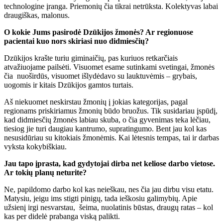
technologine įranga. Priemonių čia tikrai netrūksta. Kolektyvas labai
draugiškas, malonus.
O kokie Jums pasirodė Dzūkijos žmonės? Ar regionuose
pacientai kuo nors skiriasi nuo didmiesčių?
Dzūkijos krašte turiu giminaičių, pas kuriuos retkarčiais
atvažiuojame pailsėti. Visuomet esame sutinkami svetingai, žmonės
čia nuoširdūs, visuomet išlydėdavo su lauktuvėmis – grybais,
uogomis ir kitais Dzūkijos gamtos turtais.
Aš niekuomet neskirstau žmonių į jokias kategorijas, pagal
regionams priskiriamus žmonių būdo bruožus. Tik susidariau įspūdį,
kad didmiesčių žmonės labiau skuba, o čia gyvenimas teka lėčiau,
tiesiog jie turi daugiau kantrumo, supratingumo. Bent jau kol kas
nesusidūriau su kitokiais žmonėmis. Kai lėtesnis tempas, tai ir darbas
vyksta kokybiškiau.
Jau tapo įprasta, kad gydytojai dirba net keliose darbo vietose.
Ar tokių planų neturite?
Ne, papildomo darbo kol kas neieškau, nes čia jau dirbu visu etatu.
Matysiu, jeigu ims stigti pinigų, tada ieškosiu galimybių. Apie
užsienį irgi nesvarstau, šeima, nuolatinis būstas, draugų ratas – kol
kas per didelė prabanga viską palikti.