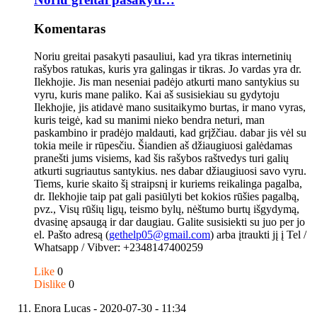
Komentaras
Noriu greitai pasakyti pasauliui, kad yra tikras internetinių
rašybos ratukas, kuris yra galingas ir tikras. Jo vardas yra dr.
Ilekhojie. Jis man neseniai padėjo atkurti mano santykius su
vyru, kuris mane paliko. Kai aš susisiekiau su gydytoju
Ilekhojie, jis atidavė mano susitaikymo burtas, ir mano vyras,
kuris teigė, kad su manimi nieko bendra neturi, man
paskambino ir pradėjo maldauti, kad grįžčiau. dabar jis vėl su
tokia meile ir rūpesčiu. Šiandien aš džiaugiuosi galėdamas
pranešti jums visiems, kad šis rašybos raštvedys turi galių
atkurti sugriautus santykius. nes dabar džiaugiuosi savo vyru.
Tiems, kurie skaito šį straipsnį ir kuriems reikalinga pagalba,
dr. Ilekhojie taip pat gali pasiūlyti bet kokios rūšies pagalbą,
pvz., Visų rūšių ligų, teismo bylų, nėštumo burtų išgydymą,
dvasinę apsaugą ir dar daugiau. Galite susisiekti su juo per jo
el. Pašto adresą (
gethelp05@gmail.com
) arba įtraukti jį į Tel /
Whatsapp / Vibver: +2348147400259
Like
0
Dislike
0
Enora Lucas
- 2020-07-30 - 11:34