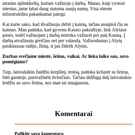
atradau aplinkkelių, kuriais važiuoju į darbą. Matau, kaip vystosi
miestas, jame labai daug statoma naujų namų. Visa miesto
infrastruktūra pakankamai patogi.
Kai kurie sako, kad išvažiuoju dirbti į kaimą, tačiau anaiptol čia ne
kaimas. Man patinka, kad gyvenu Kauno pakraštyje, link Alytaus
pusės, todėl važiuojant į darbą netenka važiuoti per patį Kauną. Į
darbą atvažiuoju greičiau nei per valandą. Važiuodamas į Alytų
pasiklausau radijo, žinių, ir jau žiūrėk Alytus.
Darbas svečiame mieste, šeima, vaikai. Ar lieka laiko sau, savo
pomėgiams?
Taip, laisvalaikiu žaidžiu krepšinį, tenisą, patinka keliauti su šeima,
būti gamtoje, pasivažinėti dviračiais. Tačiau didžiąją dalį laisvalaikio
leidžiu su savo šeima, nes man tai smagiausia.
Komentarai
Palikite savo komentarą