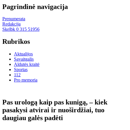
Pagrindinė navigacija
Prenumerata
Redakcija
Skelbk 0 315 51956
Rubrikos
Aktualijos
Savaitgalis
Aldutės kraitė
Sportas
112
Pro memoria
Pas urologą kaip pas kunigą, – kiek
pasakysi atvirai ir nuoširdžiai, tuo
daugiau galės padėti