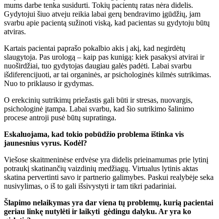
mums darbe tenka susidurti. Tokių pacientų ratas nėra didelis.
Gydytojui šiuo atveju reikia labai gerų bendravimo įgūdžių, jam
svarbu apie pacientą sužinoti viską, kad pacientas su gydytoju būtų
atviras.
Kartais pacientai paprašo pokalbio akis į akį, kad negirdėtų
slaugytoja. Pas urologą – kaip pas kunigą: kiek pasakysi atvirai ir
nuoširdžiai, tuo gydytojas daugiau galės padėti. Labai svarbu
išdiferencijuoti, ar tai organinės, ar psichologinės kilmės sutrikimas.
Nuo to priklauso ir gydymas.
O erekcinių sutrikimų priežastis gali būti ir stresas, nuovargis,
psichologinė įtampa. Labai svarbu, kad šio sutrikimo šalinimo
procese antroji pusė būtų supratinga.
Eskaluojama, kad tokio pobūdžio problema ištinka vis
jaunesnius vyrus. Kodėl?
Viešose skaitmeninėse erdvėse yra didelis prieinamumas prie lytinį
potraukį skatinančių vaizdinių medžiagų. Virtualus lytinis aktas
skatina pervertinti savo ir partnerio galimybes. Paskui realybėje seka
nusivylimas, o iš to gali išsivystyti ir tam tikri padariniai.
Šlapimo nelaikymas yra dar viena tų problemų, kurią pacientai
geriau linkę nutylėti ir laikyti gėdingu dalyku. Ar yra ko