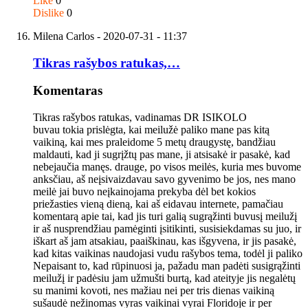
Like
0
Dislike
0
Milena Carlos
- 2020-07-31 - 11:37
Tikras rašybos ratukas,…
Komentaras
Tikras rašybos ratukas, vadinamas DR ISIKOLO
buvau tokia prislėgta, kai meilužė paliko mane pas kitą
vaikiną, kai mes praleidome 5 metų draugystę, bandžiau
maldauti, kad ji sugrįžtų pas mane, ji atsisakė ir pasakė, kad
nebejaučia manęs. drauge, po visos meilės, kuria mes buvome
anksčiau, aš neįsivaizdavau savo gyvenimo be jos, nes mano
meilė jai buvo neįkainojama prekyba dėl bet kokios
priežasties vieną dieną, kai aš eidavau internete, pamačiau
komentarą apie tai, kad jis turi galią sugrąžinti buvusį meilužį
ir aš nusprendžiau pamėginti įsitikinti, susisiekdamas su juo, ir
iškart aš jam atsakiau, paaiškinau, kas išgyvena, ir jis pasakė,
kad kitas vaikinas naudojasi vudu rašybos tema, todėl ji paliko
Nepaisant to, kad rūpinuosi ja, pažadu man padėti susigrąžinti
meilužį ir padėsiu jam užmušti burtą, kad ateityje jis negalėtų
su manimi kovoti, nes mažiau nei per tris dienas vaikiną
sušaudė nežinomas vyras vaikinai vyrai Floridoje ir per