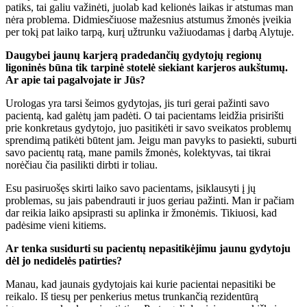
patiks, tai galiu važinėti, juolab kad kelionės laikas ir atstumas man
nėra problema. Didmiesčiuose mažesnius atstumus žmonės įveikia
per tokį pat laiko tarpą, kurį užtrunku važiuodamas į darbą Alytuje.
Daugybei jaunų karjerą pradedančių gydytojų regionų
ligoninės būna tik tarpinė stotelė siekiant karjeros aukštumų.
Ar apie tai pagalvojate ir Jūs?
Urologas yra tarsi šeimos gydytojas, jis turi gerai pažinti savo
pacientą, kad galėtų jam padėti. O tai pacientams leidžia prisirišti
prie konkretaus gydytojo, juo pasitikėti ir savo sveikatos problemų
sprendimą patikėti būtent jam. Jeigu man pavyks to pasiekti, suburti
savo pacientų ratą, mane pamils žmonės, kolektyvas, tai tikrai
norėčiau čia pasilikti dirbti ir toliau.
Esu pasiruošęs skirti laiko savo pacientams, įsiklausyti į jų
problemas, su jais pabendrauti ir juos geriau pažinti. Man ir pačiam
dar reikia laiko apsiprasti su aplinka ir žmonėmis. Tikiuosi, kad
padėsime vieni kitiems.
Ar tenka susidurti su pacientų nepasitikėjimu jaunu gydytoju
dėl jo nedidelės patirties?
Manau, kad jaunais gydytojais kai kurie pacientai nepasitiki be
reikalo. Iš tiesų per penkerius metus trunkančią rezidentūrą