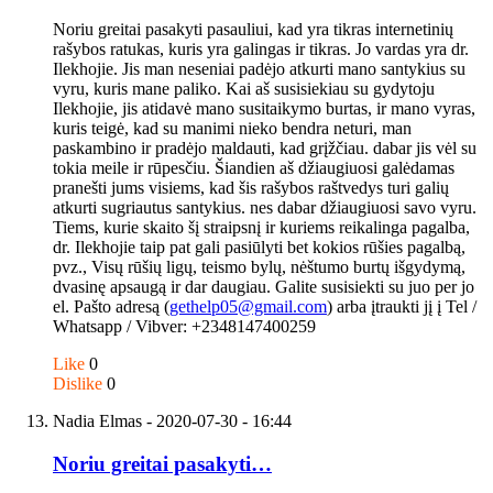
Noriu greitai pasakyti pasauliui, kad yra tikras internetinių
rašybos ratukas, kuris yra galingas ir tikras. Jo vardas yra dr.
Ilekhojie. Jis man neseniai padėjo atkurti mano santykius su
vyru, kuris mane paliko. Kai aš susisiekiau su gydytoju
Ilekhojie, jis atidavė mano susitaikymo burtas, ir mano vyras,
kuris teigė, kad su manimi nieko bendra neturi, man
paskambino ir pradėjo maldauti, kad grįžčiau. dabar jis vėl su
tokia meile ir rūpesčiu. Šiandien aš džiaugiuosi galėdamas
pranešti jums visiems, kad šis rašybos raštvedys turi galių
atkurti sugriautus santykius. nes dabar džiaugiuosi savo vyru.
Tiems, kurie skaito šį straipsnį ir kuriems reikalinga pagalba,
dr. Ilekhojie taip pat gali pasiūlyti bet kokios rūšies pagalbą,
pvz., Visų rūšių ligų, teismo bylų, nėštumo burtų išgydymą,
dvasinę apsaugą ir dar daugiau. Galite susisiekti su juo per jo
el. Pašto adresą (
gethelp05@gmail.com
) arba įtraukti jį į Tel /
Whatsapp / Vibver: +2348147400259
Like
0
Dislike
0
Nadia Elmas
- 2020-07-30 - 16:44
Noriu greitai pasakyti…