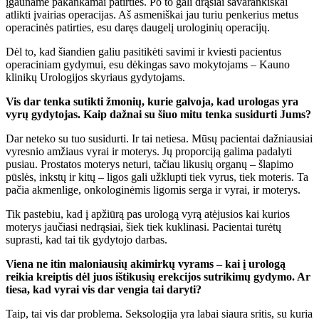
įgauname pakankamai patirties. Po to gali drąsiai savarankiškai
atlikti įvairias operacijas. Aš asmeniškai jau turiu penkerius metus
operacinės patirties, esu daręs daugelį urologinių operacijų.
Dėl to, kad šiandien galiu pasitikėti savimi ir kviesti pacientus
operaciniam gydymui, esu dėkingas savo mokytojams – Kauno
klinikų Urologijos skyriaus gydytojams.
Vis dar tenka sutikti žmonių, kurie galvoja, kad urologas yra
vyrų gydytojas. Kaip dažnai su šiuo mitu tenka susidurti Jums?
Dar neteko su tuo susidurti. Ir tai netiesa. Mūsų pacientai dažniausiai
vyresnio amžiaus vyrai ir moterys. Jų proporciją galima padalyti
pusiau. Prostatos moterys neturi, tačiau likusių organų – šlapimo
pūslės, inkstų ir kitų – ligos gali užklupti tiek vyrus, tiek moteris. Ta
pačia akmenlige, onkologinėmis ligomis serga ir vyrai, ir moterys.
Tik pastebiu, kad į apžiūrą pas urologą vyrą atėjusios kai kurios
moterys jaučiasi nedrąsiai, šiek tiek kuklinasi. Pacientai turėtų
suprasti, kad tai tik gydytojo darbas.
Viena ne itin maloniausių akimirkų vyrams – kai į urologą
reikia kreiptis dėl juos ištikusių erekcijos sutrikimų gydymo. Ar
tiesa, kad vyrai vis dar vengia tai daryti?
Taip, tai vis dar problema. Seksologija yra labai siaura sritis, su kuria