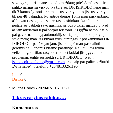
savo vyrą, kuris mane apleido maždaug prieš 8 mėnesius ir
paliko namus su viskuo, ką turėjau. DR ISIKOLO liepė man
tik 3 kartus šypsotis ir ramiai susitvarkyti, nes jis susitvarkys
tik per 48 valandas. Po antros dienos Tonis man paskambino,
aš buvau tiesiog toks sukrėstas, pasirinkau skambutį ir
negalėjau patikėti savo ausimis, jis buvo tikrai maldauju, kad
aš jam atleisčiau ir pažadėjau telefonu. Jis grįžta namo ir taip
pat gavo man naują automobilį, skirtą tik jam, kad įrodytų
savo meilę man. Aš buvau toks laimingas ir paskambinau DR
ISIKOLO ir padėkojau jam, jis tik liepė man pasidalinti
geromis naujienomis visame pasaulyje. Na, jei jums reikia
veiksmingo ir tikro rašybos rato bet kokiai jūsų gyvenimo
problemai, galite susisiekti su DR ISIKOLO jo el. :
isikolosolutionhome@gmail.com
arba taip pat galite pažiūrėti
„Whatsapp“ jį telefonu +2348133261196.
Like
0
Dislike
0
Milena Carlos
- 2020-07-31 - 11:39
Tikras rašybos ratukas,…
Komentaras