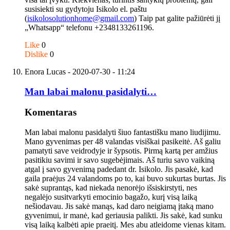
susisiekti su gydytoju Isikolo el. paštu
(
isikolosolutionhome@gmail.com
) Taip pat galite pažiūrėti jį
„Whatsapp“ telefonu +2348133261196.
Like
0
Dislike
0
Enora Lucas
- 2020-07-30 - 11:24
Man labai malonu pasidalyti…
Komentaras
Man labai malonu pasidalyti šiuo fantastišku mano liudijimu.
Mano gyvenimas per 48 valandas visiškai pasikeitė. Aš galiu
pamatyti save veidrodyje ir šypsotis. Pirmą kartą per amžius
pasitikiu savimi ir savo sugebėjimais. Aš turiu savo vaikiną
atgal į savo gyvenimą padedant dr. Isikolo. Jis pasakė, kad
gaila praėjus 24 valandoms po to, kai buvo sukurtas burtas. Jis
sakė suprantąs, kad niekada nenorėjo išsiskirstyti, nes
negalėjo susitvarkyti emocinio bagažo, kurį visą laiką
nešiodavau. Jis sakė manąs, kad daro neigiamą įtaką mano
gyvenimui, ir manė, kad geriausia palikti. Jis sakė, kad sunku
visą laiką kalbėti apie praeitį. Mes abu atleidome vienas kitam.