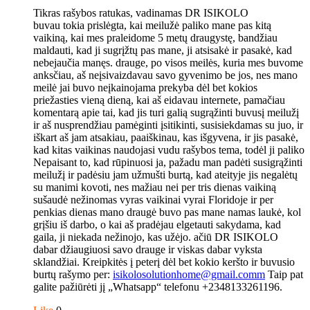
Tikras rašybos ratukas, vadinamas DR ISIKOLO
buvau tokia prislėgta, kai meilužė paliko mane pas kitą
vaikiną, kai mes praleidome 5 metų draugystę, bandžiau
maldauti, kad ji sugrįžtų pas mane, ji atsisakė ir pasakė, kad
nebejaučia manęs. drauge, po visos meilės, kuria mes buvome
anksčiau, aš neįsivaizdavau savo gyvenimo be jos, nes mano
meilė jai buvo neįkainojama prekyba dėl bet kokios
priežasties vieną dieną, kai aš eidavau internete, pamačiau
komentarą apie tai, kad jis turi galią sugrąžinti buvusį meilužį
ir aš nusprendžiau pamėginti įsitikinti, susisiekdamas su juo, ir
iškart aš jam atsakiau, paaiškinau, kas išgyvena, ir jis pasakė,
kad kitas vaikinas naudojasi vudu rašybos tema, todėl ji paliko
Nepaisant to, kad rūpinuosi ja, pažadu man padėti susigrąžinti
meilužį ir padėsiu jam užmušti burtą, kad ateityje jis negalėtų
su manimi kovoti, nes mažiau nei per tris dienas vaikiną
sušaudė nežinomas vyras vaikinai vyrai Floridoje ir per
penkias dienas mano draugė buvo pas mane namas laukė, kol
grįšiu iš darbo, o kai aš pradėjau elgetauti sakydama, kad
gaila, ji niekada nežinojo, kas užėjo. ačiū DR ISIKOLO
dabar džiaugiuosi savo drauge ir viskas dabar vyksta
sklandžiai. Kreipkitės į peterį dėl bet kokio keršto ir buvusio
burtų rašymo per:
isikolosolutionhome@gmail.comm
Taip pat
galite pažiūrėti jį „Whatsapp“ telefonu +2348133261196.