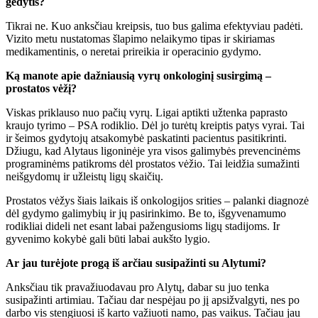
gėdytis?
Tikrai ne. Kuo anksčiau kreipsis, tuo bus galima efektyviau padėti.
Vizito metu nustatomas šlapimo nelaikymo tipas ir skiriamas
medikamentinis, o neretai prireikia ir operacinio gydymo.
Ką manote apie dažniausią vyrų onkologinį susirgimą –
prostatos vėžį?
Viskas priklauso nuo pačių vyrų. Ligai aptikti užtenka paprasto
kraujo tyrimo – PSA rodiklio. Dėl jo turėtų kreiptis patys vyrai. Tai
ir šeimos gydytojų atsakomybė paskatinti pacientus pasitikrinti.
Džiugu, kad Alytaus ligoninėje yra visos galimybės prevencinėms
programinėms patikroms dėl prostatos vėžio. Tai leidžia sumažinti
neišgydomų ir užleistų ligų skaičių.
Prostatos vėžys šiais laikais iš onkologijos srities – palanki diagnozė
dėl gydymo galimybių ir jų pasirinkimo. Be to, išgyvenamumo
rodikliai dideli net esant labai pažengusioms ligų stadijoms. Ir
gyvenimo kokybė gali būti labai aukšto lygio.
Ar jau turėjote progą iš arčiau susipažinti su Alytumi?
Anksčiau tik pravažiuodavau pro Alytų, dabar su juo tenka
susipažinti artimiau. Tačiau dar nespėjau po jį apsižvalgyti, nes po
darbo vis stengiuosi iš karto važiuoti namo, pas vaikus. Tačiau jau