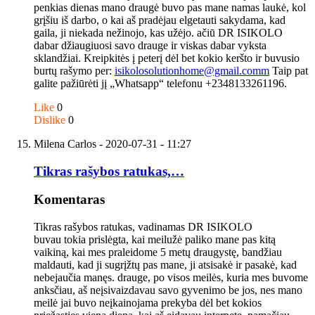
penkias dienas mano draugė buvo pas mane namas laukė, kol
grįšiu iš darbo, o kai aš pradėjau elgetauti sakydama, kad
gaila, ji niekada nežinojo, kas užėjo. ačiū DR ISIKOLO
dabar džiaugiuosi savo drauge ir viskas dabar vyksta
sklandžiai. Kreipkitės į peterį dėl bet kokio keršto ir buvusio
burtų rašymo per:
isikolosolutionhome@gmail.comm
Taip pat
galite pažiūrėti jį „Whatsapp“ telefonu +2348133261196.
Like
0
Dislike
0
Milena Carlos
- 2020-07-31 - 11:27
Tikras rašybos ratukas,…
Komentaras
Tikras rašybos ratukas, vadinamas DR ISIKOLO
buvau tokia prislėgta, kai meilužė paliko mane pas kitą
vaikiną, kai mes praleidome 5 metų draugystę, bandžiau
maldauti, kad ji sugrįžtų pas mane, ji atsisakė ir pasakė, kad
nebejaučia manęs. drauge, po visos meilės, kuria mes buvome
anksčiau, aš neįsivaizdavau savo gyvenimo be jos, nes mano
meilė jai buvo neįkainojama prekyba dėl bet kokios