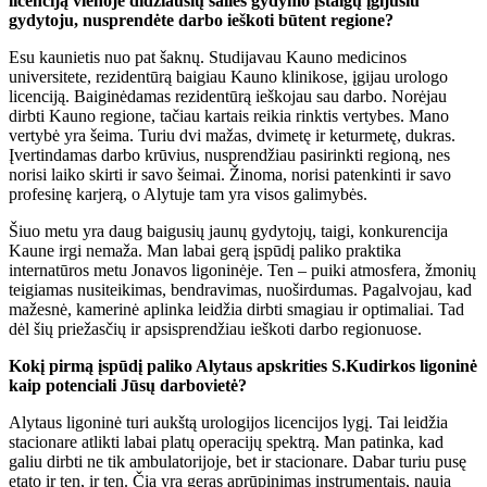
licenciją vienoje didžiausių šalies gydymo įstaigų įgijusiu
gydytoju, nusprendėte darbo ieškoti būtent regione?
Esu kaunietis nuo pat šaknų. Studijavau Kauno medicinos
universitete, rezidentūrą baigiau Kauno klinikose, įgijau urologo
licenciją. Baiginėdamas rezidentūrą ieškojau sau darbo. Norėjau
dirbti Kauno regione, tačiau kartais reikia rinktis vertybes. Mano
vertybė yra šeima. Turiu dvi mažas, dvimetę ir keturmetę, dukras.
Įvertindamas darbo krūvius, nusprendžiau pasirinkti regioną, nes
norisi laiko skirti ir savo šeimai. Žinoma, norisi patenkinti ir savo
profesinę karjerą, o Alytuje tam yra visos galimybės.
Šiuo metu yra daug baigusių jaunų gydytojų, taigi, konkurencija
Kaune irgi nemaža. Man labai gerą įspūdį paliko praktika
internatūros metu Jonavos ligoninėje. Ten – puiki atmosfera, žmonių
teigiamas nusiteikimas, bendravimas, nuoširdumas. Pagalvojau, kad
mažesnė, kamerinė aplinka leidžia dirbti smagiau ir optimaliai. Tad
dėl šių priežasčių ir apsisprendžiau ieškoti darbo regionuose.
Kokį pirmą įspūdį paliko Alytaus apskrities S.Kudirkos ligoninė
kaip potenciali Jūsų darbovietė?
Alytaus ligoninė turi aukštą urologijos licencijos lygį. Tai leidžia
stacionare atlikti labai platų operacijų spektrą. Man patinka, kad
galiu dirbti ne tik ambulatorijoje, bet ir stacionare. Dabar turiu pusę
etato ir ten, ir ten. Čia yra geras aprūpinimas instrumentais, nauja