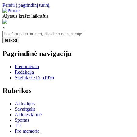
Pereiti į pagrindinį turinį
Alytaus krašto laikraštis
×
Pagrindinė navigacija
Prenumerata
Redakcija
Skelbk 0 315 51956
Rubrikos
Aktualijos
Savaitgalis
Aldutės kraitė
Sportas
112
Pro memoria