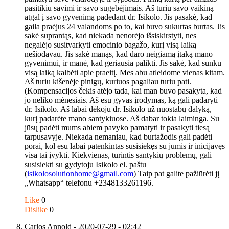
pasitikiu savimi ir savo sugebėjimais. Aš turiu savo vaikiną
atgal į savo gyvenimą padedant dr. Isikolo. Jis pasakė, kad
gaila praėjus 24 valandoms po to, kai buvo sukurtas burtas. Jis
sakė suprantąs, kad niekada nenorėjo išsiskirstyti, nes
negalėjo susitvarkyti emocinio bagažo, kurį visą laiką
nešiodavau. Jis sakė manąs, kad daro neigiamą įtaką mano
gyvenimui, ir manė, kad geriausia palikti. Jis sakė, kad sunku
visą laiką kalbėti apie praeitį. Mes abu atleidome vienas kitam.
Aš turiu kišenėje pinigų, kuriuos pagaliau turiu pati.
(Kompensacijos čekis atėjo tada, kai man buvo pasakyta, kad
jo neliko mėnesiais. Aš esu gyvas įrodymas, ką gali padaryti
dr. Isikolo. Aš labai dėkoju dr. Isikolo už nuostabų dalyką,
kurį padarėte mano santykiuose. Aš dabar tokia laiminga. Su
jūsų padėti mums abiem pavyko pamatyti ir pasakyti tiesą
tarpusavyje. Niekada nemaniau, kad burtažodis gali padėti
porai, kol esu labai patenkintas susisiekęs su jumis ir inicijavęs
visa tai įvykti. Kiekvienas, turintis santykių problemų, gali
susisiekti su gydytoju Isikolo el. paštu
(
isikolosolutionhome@gmail.com
) Taip pat galite pažiūrėti jį
„Whatsapp“ telefonu +2348133261196.
Like
0
Dislike
0
Carlos Annold
- 2020-07-29 - 02:42