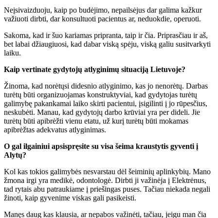
Neįsivaizduoju, kaip po budėjimo, nepailsėjus dar galima kažkur
važiuoti dirbti, dar konsultuoti pacientus ar, neduokdie, operuoti.
Sakoma, kad ir šuo kariamas pripranta, taip ir čia. Priprasčiau ir aš,
bet labai džiaugiuosi, kad dabar viską spėju, viską galiu susitvarkyti
laiku.
Kaip vertinate gydytojų atlyginimų situaciją Lietuvoje?
Žinoma, kad norėtųsi didesnio atlyginimo, kas jo nenorėtų. Darbas
turėtų būti organizuojamas konstruktyviai, kad gydytojas turėtų
galimybę pakankamai laiko skirti pacientui, įsigilinti į jo rūpesčius,
neskubėti. Manau, kad gydytojų darbo krūviai yra per dideli. Jie
turėtų būti apibrėžti vienu etatu, už kurį turėtų būti mokamas
apibrėžtas adekvatus atlyginimas.
O gal ilgainiui apsispręsite su visa šeima kraustytis gyventi į
Alytų?
Kol kas tokios galimybės nesvarstau dėl šeiminių aplinkybių. Mano
žmona irgi yra medikė, odontologė. Dirbti ji važinėja į Elektrėnus,
tad rytais abu patraukiame į priešingas puses. Tačiau niekada negali
žinoti, kaip gyvenime viskas gali pasikeisti.
Manęs daug kas klausia, ar nepabos važinėti, tačiau, jeigu man čia