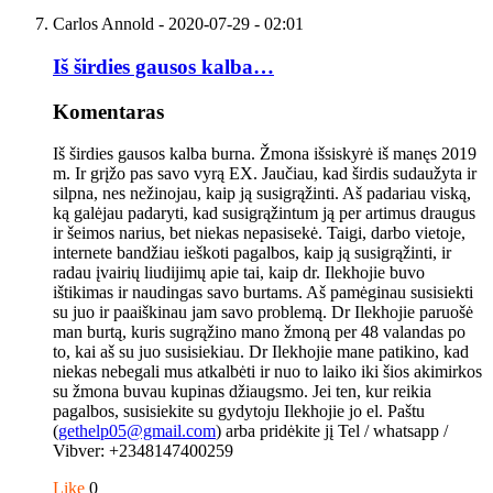
Carlos Annold
- 2020-07-29 - 02:01
Iš širdies gausos kalba…
Komentaras
Iš širdies gausos kalba burna. Žmona išsiskyrė iš manęs 2019
m. Ir grįžo pas savo vyrą EX. Jaučiau, kad širdis sudaužyta ir
silpna, nes nežinojau, kaip ją susigrąžinti. Aš padariau viską,
ką galėjau padaryti, kad susigrąžintum ją per artimus draugus
ir šeimos narius, bet niekas nepasisekė. Taigi, darbo vietoje,
internete bandžiau ieškoti pagalbos, kaip ją susigrąžinti, ir
radau įvairių liudijimų apie tai, kaip dr. Ilekhojie buvo
ištikimas ir naudingas savo burtams. Aš pamėginau susisiekti
su juo ir paaiškinau jam savo problemą. Dr Ilekhojie paruošė
man burtą, kuris sugrąžino mano žmoną per 48 valandas po
to, kai aš su juo susisiekiau. Dr Ilekhojie mane patikino, kad
niekas nebegali mus atkalbėti ir nuo to laiko iki šios akimirkos
su žmona buvau kupinas džiaugsmo. Jei ten, kur reikia
pagalbos, susisiekite su gydytoju Ilekhojie jo el. Paštu
(
gethelp05@gmail.com
) arba pridėkite jį Tel / whatsapp /
Vibver: +2348147400259
Like
0