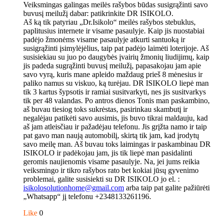
Veiksmingas galingas meilės rašybos būdas susigrąžinti savo
buvusį meilužį dabar: patikrinkite DR ISIKOLO.
Aš ką tik patyriau „Dr.Isikolo“ meilės rašybos stebuklus,
paplitusius internete ir visame pasaulyje. Kaip jis nuostabiai
padėjo žmonėms visame pasaulyje atkurti santuoką ir
susigrąžinti įsimylėjėlius, taip pat padėjo laimėti loterijoje. Aš
susisiekiau su juo po daugybės įvairių žmonių liudijimų, kaip
jis padeda sugrąžinti buvusį meilužį, papasakojau jam apie
savo vyrą, kuris mane apleido maždaug prieš 8 mėnesius ir
paliko namus su viskuo, ką turėjau. DR ISIKOLO liepė man
tik 3 kartus šypsotis ir ramiai susitvarkyti, nes jis susitvarkys
tik per 48 valandas. Po antros dienos Tonis man paskambino,
aš buvau tiesiog toks sukrėstas, pasirinkau skambutį ir
negalėjau patikėti savo ausimis, jis buvo tikrai maldauju, kad
aš jam atleisčiau ir pažadėjau telefonu. Jis grįžta namo ir taip
pat gavo man naują automobilį, skirtą tik jam, kad įrodytų
savo meilę man. Aš buvau toks laimingas ir paskambinau DR
ISIKOLO ir padėkojau jam, jis tik liepė man pasidalinti
geromis naujienomis visame pasaulyje. Na, jei jums reikia
veiksmingo ir tikro rašybos rato bet kokiai jūsų gyvenimo
problemai, galite susisiekti su DR ISIKOLO jo el. :
isikolosolutionhome@gmail.com
arba taip pat galite pažiūrėti
„Whatsapp“ jį telefonu +2348133261196.
Like
0