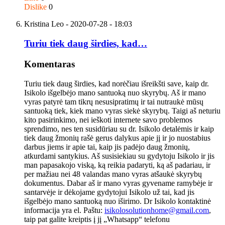
Dislike
0
Kristina Leo
- 2020-07-28 - 18:03
Turiu tiek daug širdies, kad…
Komentaras
Turiu tiek daug širdies, kad norėčiau išreikšti save, kaip dr.
Isikolo išgelbėjo mano santuoką nuo skyrybų. Aš ir mano
vyras patyrė tam tikrų nesusipratimų ir tai nutraukė mūsų
santuoką tiek, kiek mano vyras siekė skyrybų. Taigi aš neturiu
kito pasirinkimo, nei ieškoti internete savo problemos
sprendimo, nes ten susidūriau su dr. Isikolo detalėmis ir kaip
tiek daug žmonių rašė gerus dalykus apie jį ir jo nuostabius
darbus jiems ir apie tai, kaip jis padėjo daug žmonių,
atkurdami santykius. Aš susisiekiau su gydytoju Isikolo ir jis
man papasakojo viską, ką reikia padaryti, ką aš padariau, ir
per mažiau nei 48 valandas mano vyras atšaukė skyrybų
dokumentus. Dabar aš ir mano vyras gyvename ramybėje ir
santarvėje ir dėkojame gydytojui Isikolo už tai, kad jis
išgelbėjo mano santuoką nuo iširimo. Dr Isikolo kontaktinė
informacija yra el. Paštu:
isikolosolutionhome@gmail.com
,
taip pat galite kreiptis į jį „Whatsapp“ telefonu