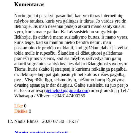
Komentaras
Noriu greitai pasakyti pasauliui, kad yra tikras internetinių
rašybos ratukas, kuris yra galingas ir tikras. Jo vardas yra dr.
Ilekhojie. Jis man neseniai padėjo atkurti mano santykius su
vyru, kuris mane paliko. Kai aš susisiekiau su gydytoju
Ilekhojie, jis atidavė mano susitaikymo burtas, ir mano vyras,
kuris teigė, kad su manimi nieko bendra neturi, man
paskambino ir pradėjo maldauti, kad grįžčiau. dabar jis vėl su
tokia meile ir rūpesčiu. Šiandien aš džiaugiuosi galėdamas
pranešti jums visiems, kad šis rašybos raštvedys turi galių
atkurti sugriautus santykius. nes dabar džiaugiuosi savo vyru.
Tiems, kurie skaito šį straipsnį ir kuriems reikalinga pagalba,
dr. Ilekhojie taip pat gali pasiūlyti bet kokios rūšies pagalbą,
pvz., Visų rūšių ligų, teismo bylų, nėštumo burtų išgydymą,
dvasinę apsaugą ir dar daugiau. Galite susisiekti su juo per jo
el. Pašto adresą (
gethelp05@gmail.com
) arba įtraukti jį į Tel /
Whatsapp / Vibver: +2348147400259
Like
0
Dislike
0
Nadia Elmas
- 2020-07-30 - 16:17
Noriu greitai pasakyti…