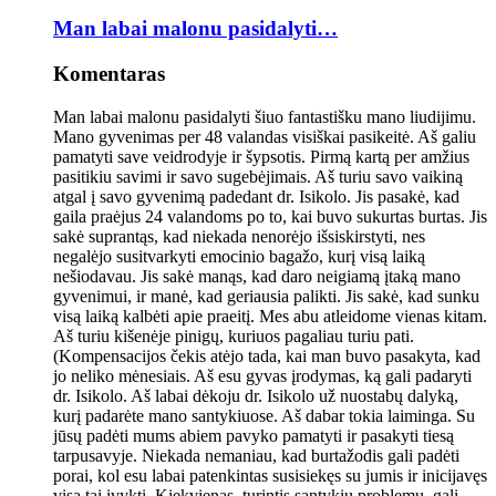
Man labai malonu pasidalyti…
Komentaras
Man labai malonu pasidalyti šiuo fantastišku mano liudijimu.
Mano gyvenimas per 48 valandas visiškai pasikeitė. Aš galiu
pamatyti save veidrodyje ir šypsotis. Pirmą kartą per amžius
pasitikiu savimi ir savo sugebėjimais. Aš turiu savo vaikiną
atgal į savo gyvenimą padedant dr. Isikolo. Jis pasakė, kad
gaila praėjus 24 valandoms po to, kai buvo sukurtas burtas. Jis
sakė suprantąs, kad niekada nenorėjo išsiskirstyti, nes
negalėjo susitvarkyti emocinio bagažo, kurį visą laiką
nešiodavau. Jis sakė manąs, kad daro neigiamą įtaką mano
gyvenimui, ir manė, kad geriausia palikti. Jis sakė, kad sunku
visą laiką kalbėti apie praeitį. Mes abu atleidome vienas kitam.
Aš turiu kišenėje pinigų, kuriuos pagaliau turiu pati.
(Kompensacijos čekis atėjo tada, kai man buvo pasakyta, kad
jo neliko mėnesiais. Aš esu gyvas įrodymas, ką gali padaryti
dr. Isikolo. Aš labai dėkoju dr. Isikolo už nuostabų dalyką,
kurį padarėte mano santykiuose. Aš dabar tokia laiminga. Su
jūsų padėti mums abiem pavyko pamatyti ir pasakyti tiesą
tarpusavyje. Niekada nemaniau, kad burtažodis gali padėti
porai, kol esu labai patenkintas susisiekęs su jumis ir inicijavęs
visa tai įvykti. Kiekvienas, turintis santykių problemų, gali