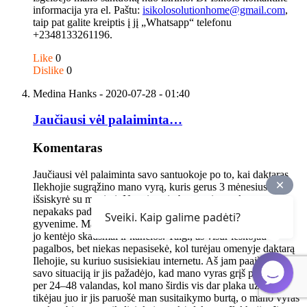
informacija yra el. Paštu:
isikolosolutionhome@gmail.com
,
taip pat galite kreiptis į jį „Whatsapp“ telefonu
+2348133261196.
Like
0
Dislike
0
Medina Hanks
- 2020-07-28 - 01:40
Jaučiausi vėl palaiminta…
Komentaras
Jaučiausi vėl palaiminta savo santuokoje po to, kai daktaras
Ilekhojie sugrąžino mano vyrą, kuris gerus 3 mėnesius
išsiskyrė su manimi. Nors ir turiu burną visame kūne,
nepakaks padėkoti gydytojui Ilekhojie už jo pagalbą mano
Sveiki. Kaip galime padėti?
gyvenime. Mano vyras 3 mėnesius išsiskyrė su manimi ir be
jo kentėjo skausmai ir kančios. Taigi, aš visur ieškojau
pagalbos, bet niekas nepasisekė, kol turėjau omenyje daktarą
Ilehojie, su kuriuo susisiekiau internetu. Aš jam paaiškinau
savo situaciją ir jis pažadėjo, kad mano vyras grįš pas mane
per 24–48 valandas, kol mano širdis vis dar plaka už jį. Aš
tikėjau juo ir jis paruošė man susitaikymo burtą, o mano vyras