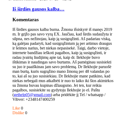
Iš širdies gausos kalba…
Komentaras
Iš širdies gausos kalba burna. Žmona išsiskyrė iš manęs 2019
m. Ir grįžo pas savo vyrą EX. Jaučiau, kad širdis sudaužyta ir
silpna, nes nežinojau, kaip ją susigrąžinti. Aš padariau viską,
ką galėjau padaryti, kad susigrąžintum ją per artimus draugus
ir šeimos narius, bet niekas nepasisekė. Taigi, darbo vietoje,
internete bandžiau ieškoti pagalbos, kaip ją susigrąžinti, ir
radau įvairių liudijimų apie tai, kaip dr. Ilekhojie buvo
ištikimas ir naudingas savo burtams. Aš pamėginau susisiekti
su juo ir paaiškinau jam savo problemą. Dr Ilekhojie paruošė
man burtą, kuris sugrąžino mano žmoną per 48 valandas po
to, kai aš su juo susisiekiau. Dr Ilekhojie mane patikino, kad
niekas nebegali mus atkalbėti ir nuo to laiko iki šios akimirkos
su žmona buvau kupinas džiaugsmo. Jei ten, kur reikia
pagalbos, susisiekite su gydytoju Ilekhojie jo el. Paštu
(
gethelp05@gmail.com
) arba pridėkite jį Tel / whatsapp /
Vibver: +2348147400259
Like
0
Dislike
0