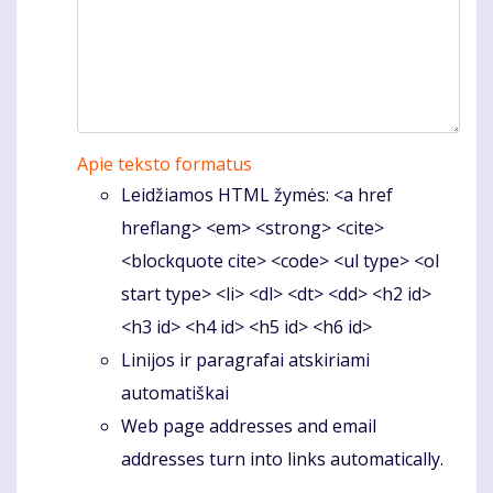
Apie teksto formatus
Leidžiamos HTML žymės: <a href
hreflang> <em> <strong> <cite>
<blockquote cite> <code> <ul type> <ol
start type> <li> <dl> <dt> <dd> <h2 id>
<h3 id> <h4 id> <h5 id> <h6 id>
Linijos ir paragrafai atskiriami
automatiškai
Web page addresses and email
addresses turn into links automatically.