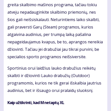
greita skalbimo mašinos programa, tačiau tokiu
atveju nepadauginkite skalbimo priemonių, nes
šios gali neišsiskalauti. Neturintiems laiko skalbti,
gali praversti Garų (Steam) programos, kurios
atgaivina audinius, per trumpą laiką pašalina
nepageidaujamus kvapus, be to, aprangos nereikia
džiovinti. Tačiau jei drabužiai jau tikrai purvini, be
specialios sporto programos neišsiversite.
Sportinius orui laidžius lauko drabužius reikėtų
skalbti ir džiovinti Lauko drabužių (Outdoor)
programomis, kurios ne tik gerai išskalbia jautrius
audinius, bet ir išsaugo orui pralaidų sluoksnį.
Kaip užtikrinti, kad M netaptų XL