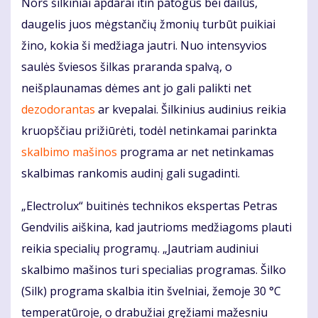
Nors šilkiniai apdarai itin patogūs bei dailūs,
daugelis juos mėgstančių žmonių turbūt puikiai
žino, kokia ši medžiaga jautri. Nuo intensyvios
saulės šviesos šilkas praranda spalvą, o
neišplaunamas dėmes ant jo gali palikti net
dezodorantas
ar kvepalai. Šilkinius audinius reikia
kruopščiau prižiūrėti, todėl netinkamai parinkta
skalbimo mašinos
programa ar net netinkamas
skalbimas rankomis audinį gali sugadinti.
„Electrolux“ buitinės technikos ekspertas Petras
Gendvilis aiškina, kad jautrioms medžiagoms plauti
reikia specialių programų. „Jautriam audiniui
skalbimo mašinos turi specialias programas. Šilko
(Silk) programa skalbia itin švelniai, žemoje 30 °C
temperatūroje, o drabužiai gręžiami mažesniu