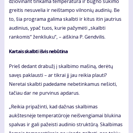
džiovinant tinkama temperatūra ir būgno sukimo
greitis nesuvelia ir neištampo vilnonių audinių. Be
to, šia programa galima skalbti ir kitus itin jautrius
audinius, ypač tuos, kurie pažymėti „skalbti
rankomis“ ženkliuku“, – aiškina P. Gendvilis.
Kartais skalbti išvis nebūtina
Prieš dedant drabužį į skalbimo mašiną, derėtų
savęs paklausti – ar tikrai jį jau reikia plauti?
Neretai skalbti padedame nebetinkamus nešioti,
tačiau dar ne purvinus apdarus.
„Reikia pripažinti, kad dažnas skalbimas
aukštesnėje temperatūroje neišvengiamai blukina
spalvas ir gali pažeisti audinio struktūrą. Skalbimas