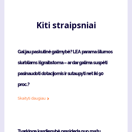
puslapis
page
Kiti straipsniai
Gal jau paskutinė galimybė? LEA parama šilumos
siurbliams išgraibstoma – ar dar galima suspėti
pasinaudoti dotacijomis ir sutaupyti net iki 90
proc.?
Skaityti daugiau
Tvarkinga kasdienybė prasideda nuo mažų