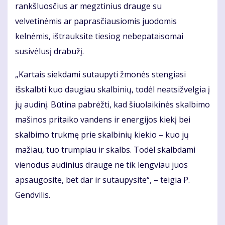
rankšluosčius ar megztinius drauge su
velvetinėmis ar paprasčiausiomis juodomis
kelnėmis, ištrauksite tiesiog nebepataisomai
susivėlusį drabužį.
„Kartais siekdami sutaupyti žmonės stengiasi
išskalbti kuo daugiau skalbinių, todėl neatsižvelgia į
jų audinį. Būtina pabrėžti, kad šiuolaikinės skalbimo
mašinos pritaiko vandens ir energijos kiekį bei
skalbimo trukmę prie skalbinių kiekio – kuo jų
mažiau, tuo trumpiau ir skalbs. Todėl skalbdami
vienodus audinius drauge ne tik lengviau juos
apsaugosite, bet dar ir sutaupysite“, – teigia P.
Gendvilis.