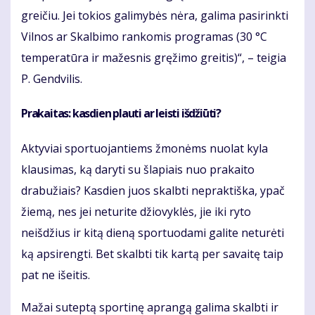
greičiu. Jei tokios galimybės nėra, galima pasirinkti
Vilnos ar Skalbimo rankomis programas (30 °C
temperatūra ir mažesnis gręžimo greitis)“, – teigia
P. Gendvilis.
Prakaitas: kasdien plauti ar leisti išdžiūti?
Aktyviai sportuojantiems žmonėms nuolat kyla
klausimas, ką daryti su šlapiais nuo prakaito
drabužiais? Kasdien juos skalbti nepraktiška, ypač
žiemą, nes jei neturite džiovyklės, jie iki ryto
neišdžius ir kitą dieną sportuodami galite neturėti
ką apsirengti. Bet skalbti tik kartą per savaitę taip
pat ne išeitis.
Mažai suteptą sportinę aprangą galima skalbti ir