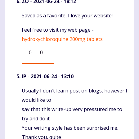
ZO
- 2021-06-24 - 18:12
Saved as a favorite, I love your website!
Komentaras
Feel free to visit my web page -
hydroxychloroquine 200mg tablets
0
0
IP
- 2021-06-24 - 13:10
Usually I don't learn post on blogs, however I
Komentaras
would like to
say that this write-up very pressured me to
try and do it!
Your writing style has been surprised me.
Thank you, quite