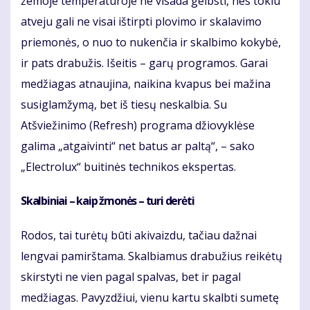
žemoje temperatūroje ne visada gelbsti, nes tokiu
atveju gali ne visai ištirpti plovimo ir skalavimo
priemonės, o nuo to nukenčia ir skalbimo kokybė,
ir pats drabužis. Išeitis – garų programos. Garai
medžiagas atnaujina, naikina kvapus bei mažina
susiglamžymą, bet iš tiesų neskalbia. Su
Atšviežinimo (Refresh) programa džiovyklėse
galima „atgaivinti“ net batus ar paltą“, – sako
„Electrolux“ buitinės technikos ekspertas.
Skalbiniai – kaip žmonės – turi derėti
Rodos, tai turėtų būti akivaizdu, tačiau dažnai
lengvai pamirštama. Skalbiamus drabužius reikėtų
skirstyti ne vien pagal spalvas, bet ir pagal
medžiagas. Pavyzdžiui, vienu kartu skalbti sumetę