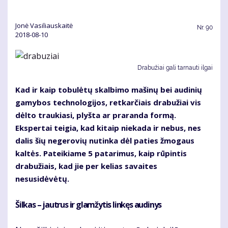
Jonė Vasiliauskaitė
Nr.
90
2018-08-10
Drabužiai gali tarnauti ilgai
Kad ir kaip tobulėtų skalbimo mašinų bei audinių
gamybos technologijos, retkarčiais drabužiai vis
dėlto traukiasi, plyšta ar praranda formą.
Ekspertai teigia, kad kitaip niekada ir nebus, nes
dalis šių negerovių nutinka dėl paties žmogaus
kaltės. Pateikiame 5 patarimus, kaip rūpintis
drabužiais, kad jie per kelias savaites
nesusidėvėtų.
Šilkas – jautrus ir glamžytis linkęs audinys