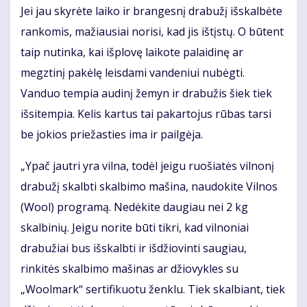
Jei jau skyrėte laiko ir brangesnį drabužį išskalbėte
rankomis, mažiausiai norisi, kad jis ištįstų. O būtent
taip nutinka, kai išplovę laikote palaidinę ar
megztinį pakėlę leisdami vandeniui nubėgti.
Vanduo tempia audinį žemyn ir drabužis šiek tiek
išsitempia. Kelis kartus tai pakartojus rūbas tarsi
be jokios priežasties ima ir pailgėja.
„Ypač jautri yra vilna, todėl jeigu ruošiatės vilnonį
drabužį skalbti skalbimo mašina, naudokite Vilnos
(Wool) programą. Nedėkite daugiau nei 2 kg
skalbinių. Jeigu norite būti tikri, kad vilnoniai
drabužiai bus išskalbti ir išdžiovinti saugiau,
rinkitės skalbimo mašinas ar džiovykles su
„Woolmark“ sertifikuotu ženklu. Tiek skalbiant, tiek