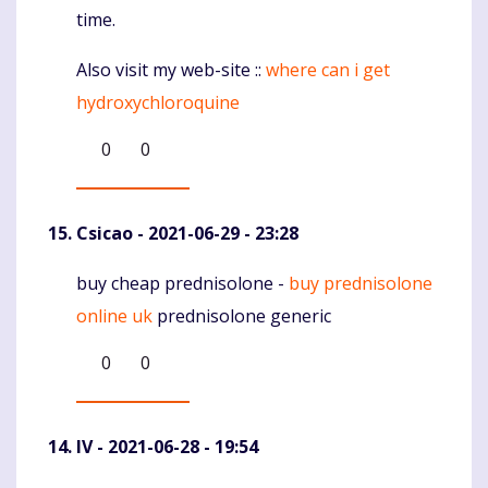
time.
Also visit my web-site ::
where can i get
hydroxychloroquine
0
0
Csicao
- 2021-06-29 - 23:28
buy cheap prednisolone -
buy prednisolone
Komentaras
online uk
prednisolone generic
0
0
IV
- 2021-06-28 - 19:54