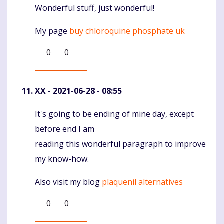
Wonderful stuff, just wonderful!
My page
buy chloroquine phosphate uk
0
0
XX
- 2021-06-28 - 08:55
It's going to be ending of mine day, except
Komentaras
before end I am
reading this wonderful paragraph to improve
my know-how.
Also visit my blog
plaquenil alternatives
0
0