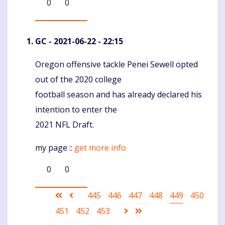
0
0
GC
- 2021-06-22 - 22:15
Oregon offensive tackle Penei Sewell opted
Komentaras
out of the 2020 college
football season and has already declared his
intention to enter the
2021 NFL Draft.
my page ::
get more info
0
0
Pagination
First
Ankstesnis
Puslapis
445
Puslapis
446
Puslapis
447
Puslapis
448
Current
449
Puslapis
450
page
puslapis
page
Puslapis
451
Puslapis
452
Puslapis
453
Sekantis
Last