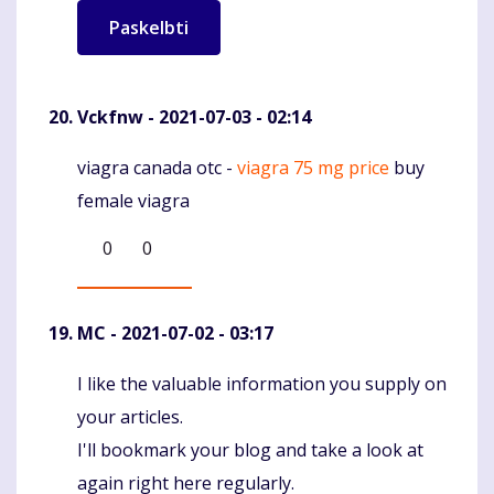
Vckfnw
- 2021-07-03 - 02:14
viagra canada otc -
viagra 75 mg price
buy
Komentaras
female viagra
0
0
MC
- 2021-07-02 - 03:17
I like the valuable information you supply on
Komentaras
your articles.
I'll bookmark your blog and take a look at
again right here regularly.