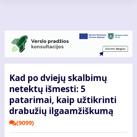
Pereiti
į
pagrindinį
turinį
Kad po dviejų skalbimų
netektų išmesti: 5
patarimai, kaip užtikrinti
drabužių ilgaamžiškumą
(9099)