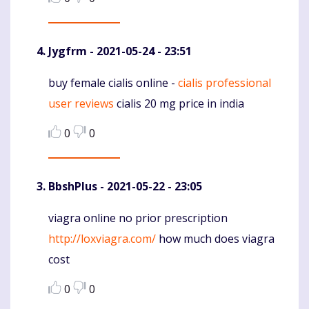
Jygfrm
- 2021-05-24 - 23:51
buy female cialis online -
cialis professional
Komentaras
user reviews
cialis 20 mg price in india
0
0
BbshPlus
- 2021-05-22 - 23:05
viagra online no prior prescription
Komentaras
http://loxviagra.com/
how much does viagra
cost
0
0