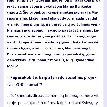
ra­jo­ne. Apie tai „Aly­taus nau­jie­noms“ pa­sa­ko­ja pro­
jek­to su­ma­ny­to­ja ir vyk­dy­to­ja Ma­ri­ja Bun­kai­tė
(nuotr.). Šio pro­jek­to įkvė­pė­ja ne­tie­sio­giai yra Ma­
ri­jos ma­ma. Ma­žo mies­te­lio gy­dy­to­ja jau­di­no­si dėl
vie­ni­šų, ne­pri­žiū­ri­mų, iš­si­bars­čiu­sių po to­li­mus vien­
kie­mius sa­vo li­go­nių ir sva­jo­jo pa­sta­ty­ti na­mus, ku­
riuo­se, jos pri­žiū­ri­mi, šie ga­lė­tų šil­tai ir sau­giai gy­
ven­ti. Sva­jo­nė bu­vo pra­dė­ta įgy­ven­din­ti, ta­čiau dėl
ma­mos li­gos, o vė­liau ir mir­ties, li­ko ne­už­baig­ta.
Pa­si­kon­sul­ta­vus su daug įvai­rių spe­cia­lis­tų, gi­mė
da­bar­ti­nis „Orių na­mų“ mo­de­lis, ku­rį įgy­ven­di­no
Ma­ri­ja.
– Pa­pa­sa­ko­ki­te, kaip at­si­ra­do so­cia­li­nis pro­jek­
tas „Orūs na­mai“?
– 2015 me­tais dir­bau as­me­ni­nių fi­nan­sų tre­ne­re Vil­
niu­je, pa­sa­ko­jau žmo­nėms, kaip su­si­kur­ti švie­sų ry­