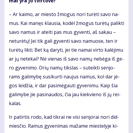
mai yra jo tvir­to­vė?
– Ar kai­mo, ar mies­to žmo­gus no­ri tu­rė­ti sa­vo na­
mus. Kai ma­nęs klau­sia, ko­dėl žmo­gus tu­rė­tų pa­lik­ti
sa­vo na­mus ir at­ei­ti pas mus gy­ven­ti, aš sa­kau –
ne­tu­rė­tų! Jei tik ga­li gy­ven­ti sa­vo na­muo­se, ten ir
tu­rė­tų lik­ti. Bet ką da­ry­ti, jei tie na­mai vir­to ka­lė­ji­mu
ar jų ne­te­kai? Nė vie­nas iš sa­vo na­mų ne­bė­ga iš ge­
ro gy­ve­ni­mo. Orių na­mų tiks­las – su­teik­ti sen­jo­
rams ga­li­my­bę su­si­kur­ti nau­jus na­mus, kol dar jė­
gos lei­džia, ir dar pa­si­mė­gau­ti gy­ve­ni­mu. Kaip šia
ga­li­my­be jie pa­si­nau­dos, čia jau kiek­vie­no iš jų rei­
ka­las.
Ir pa­tir­tis ro­do, kad tik­rai ne vi­si sen­jo­rai no­ri did­
mies­čio. Ra­mus gy­ve­ni­mas ma­ža­me mies­te­ly­je ki­