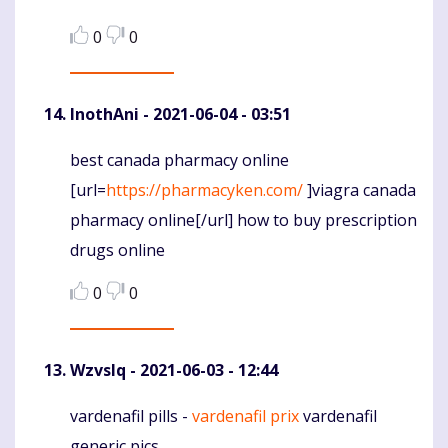
0
0
InothAni
- 2021-06-04 - 03:51
best canada pharmacy online
Komentaras
[url=
https://pharmacyken.com/
]viagra canada
pharmacy online[/url] how to buy prescription
drugs online
0
0
Wzvslq
- 2021-06-03 - 12:44
vardenafil pills -
vardenafil prix
vardenafil
Komentaras
generic pics