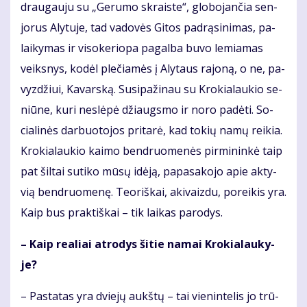
drau­gau­ju su „Ge­ru­mo skrais­te“, glo­bo­jan­čia sen­
jo­rus Aly­tu­je, tad va­do­vės Gi­tos pa­drą­si­ni­mas, pa­
lai­ky­mas ir vi­so­ke­rio­pa pa­gal­ba bu­vo le­mia­mas
veiks­nys, ko­dėl ple­čia­mės į Aly­taus ra­jo­ną, o ne, pa­
vyz­džiui, Ka­vars­ką. Su­si­pa­ži­nau su Kro­kia­lau­kio se­
niū­ne, ku­ri ne­slė­pė džiaugs­mo ir no­ro pa­dė­ti. So­
cia­li­nės dar­buo­to­jos pri­ta­rė, kad to­kių na­mų rei­kia.
Kro­kia­lau­kio kai­mo ben­druo­me­nės pir­mi­nin­kė taip
pat šil­tai su­ti­ko mū­sų idė­ją, pa­pa­sa­ko­jo apie ak­ty­
vią ben­druo­me­nę. Te­oriš­kai, aki­vaiz­du, po­rei­kis yra.
Kaip bus prak­tiš­kai – tik lai­kas pa­ro­dys.
– Kaip re­a­liai at­ro­dys ši­tie na­mai Kro­kia­lau­ky­
je?
– Pa­sta­tas yra dvie­jų aukš­tų – tai vie­nin­te­lis jo trū­