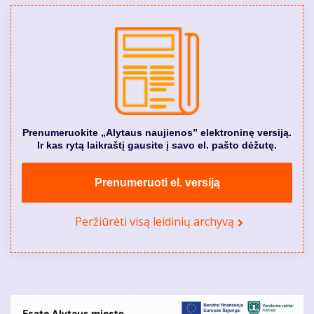
Prenumeruokite „Alytaus naujienos” elektroninę versiją.
Ir kas rytą laikraštį gausite į savo el. pašto dėžutę.
Prenumeruoti el. versiją
Peržiūrėti visą leidinių archyvą