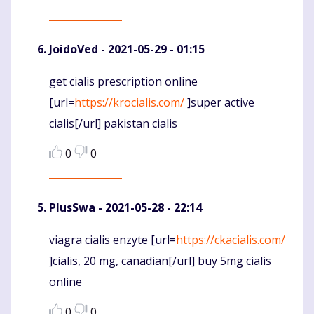
JoidoVed
- 2021-05-29 - 01:15
get cialis prescription online
Komentaras
[url=
https://krocialis.com/
]super active
cialis[/url] pakistan cialis
0
0
PlusSwa
- 2021-05-28 - 22:14
viagra cialis enzyte [url=
https://ckacialis.com/
Komentaras
]cialis, 20 mg, canadian[/url] buy 5mg cialis
online
0
0