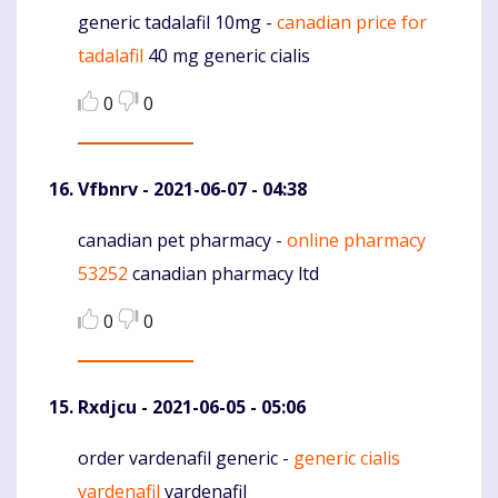
generic tadalafil 10mg -
canadian price for
Komentaras
tadalafil
40 mg generic cialis
0
0
Vfbnrv
- 2021-06-07 - 04:38
canadian pet pharmacy -
online pharmacy
Komentaras
53252
canadian pharmacy ltd
0
0
Rxdjcu
- 2021-06-05 - 05:06
order vardenafil generic -
generic cialis
Komentaras
vardenafil
vardenafil