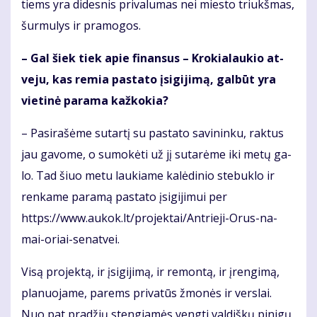
tiems yra di­des­nis pri­va­lu­mas nei mies­to triukš­mas,
šur­mu­lys ir pra­mo­gos.
– Gal šiek tiek apie fi­nan­sus – Kro­kia­lau­kio at­
ve­ju, kas re­mia pa­sta­to įsi­gi­ji­mą, gal­būt yra
vie­ti­nė pa­ra­ma kaž­ko­kia?
– Pa­si­ra­šė­me su­tar­tį su pa­sta­to sa­vi­nin­ku, rak­tus
jau ga­vo­me, o su­mo­kė­ti už jį su­ta­rė­me iki me­tų ga­
lo. Tad šiuo me­tu lau­kia­me ka­lė­di­nio ste­buk­lo ir
ren­ka­me pa­ra­mą pa­sta­to įsi­gi­ji­mui per
https://www.au­kok.lt/pro­jek­tai/Ant­rie­ji-Orus-na­
mai-oriai-se­nat­vei.
Vi­są pro­jek­tą, ir įsi­gi­ji­mą, ir re­mon­tą, ir įren­gi­mą,
pla­nuo­ja­me, pa­rems pri­va­tūs žmo­nės ir ver­slai.
Nuo pat pra­džių sten­gia­mės veng­ti val­diš­kų pi­ni­gų,