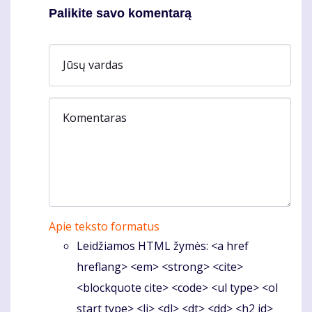
Palikite savo komentarą
Jūsų vardas
Komentaras
Apie teksto formatus
Leidžiamos HTML žymės: <a href
hreflang> <em> <strong> <cite>
<blockquote cite> <code> <ul type> <ol
start type> <li> <dl> <dt> <dd> <h2 id>