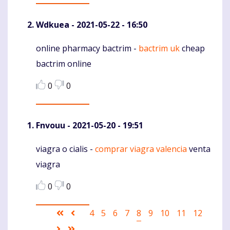
Wdkuea
- 2021-05-22 - 16:50
online pharmacy bactrim -
bactrim uk
cheap
Komentaras
bactrim online
0
0
Fnvouu
- 2021-05-20 - 19:51
viagra o cialis -
comprar viagra valencia
venta
Komentaras
viagra
0
0
Pagination
First
Ankstesnis
Puslapis
4
Puslapis
5
Puslapis
6
Puslapis
7
Current
8
Puslapis
9
Puslapis
10
Puslapis
11
Puslapis
12
page
puslapis
page
Sekantis
Last