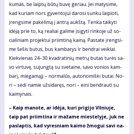
ku­mas, be laip­tų bū­tų bu­vę ge­riau. Jei ma­ty­si­me,
kad ku­riam nors gy­ven­to­jui da­ro­si sun­ku lai­pio­ti,
įreng­si­me pa­kė­li­mą į an­trą aukš­tą. Ten­ka tai­ky­ti
idė­ją prie to, ką re­a­liai ga­li­me įsi­gy­ti rin­ko­je už so­
cia­li­niam pro­jek­tui pri­im­ti­ną kai­ną. Pa­sta­te įreng­si­
me še­šis bu­tus, bus kam­ba­rys ir ben­drai veik­lai.
Kiek­vie­nas 24–30 kvad­ra­ti­nių met­rų bu­tas tu­rės sa­
vo vir­tu­vę, su­jung­tą su sve­tai­ne, sa­vo vo­nios kam­
ba­rį, mie­ga­mą­jį – nor­ma­lūs, au­to­no­miš­ki bu­tai. No­
ri – sė­di na­mie už­si­da­ręs, no­ri – ei­ni ben­drau­ti su
kai­my­nais.
– Kaip ma­no­te, ar idė­ja, ku­ri pri­gi­jo Vil­niu­je,
taip pat pri­im­ti­na ir ma­ža­me mies­te­ly­je, juk ne
pa­slap­tis, kad vy­res­niam kai­mo žmo­gui sa­vi na­