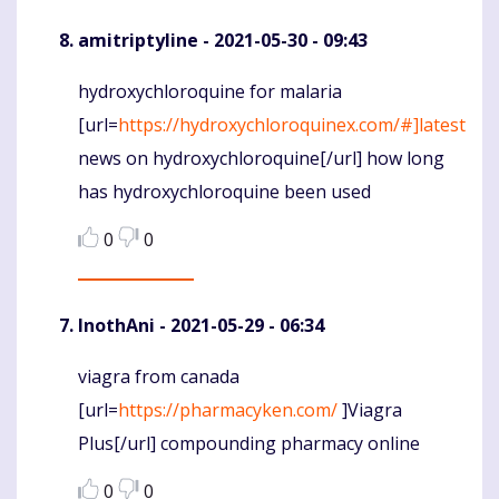
amitriptyline
- 2021-05-30 - 09:43
hydroxychloroquine for malaria
Komentaras
[url=
https://hydroxychloroquinex.com/#]latest
news on hydroxychloroquine[/url] how long
has hydroxychloroquine been used
0
0
InothAni
- 2021-05-29 - 06:34
viagra from canada
Komentaras
[url=
https://pharmacyken.com/
]Viagra
Plus[/url] compounding pharmacy online
0
0