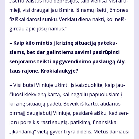
„Ge­riu vais­tus nuo dep­re­si­jos, taip vie­ni­ša. Vi­si ar­ti­
mie­ji, vi­si drau­gai jau iš­mi­rė. Iš na­mų iš­ei­ti į žmo­nes
fi­ziš­kai da­ro­si sun­ku. Ver­kiau die­ną nak­tį, kol ne­iš­
gir­dau apie jū­sų na­mus.“
– Kaip ki­lo min­tis į kri­zi­nę si­tu­a­ci­ją pa­te­ku­
siems, bet dar ga­lin­tiems sa­vi­mi pa­si­rū­pin­ti
sen­jo­rams teik­ti ap­gy­ven­di­ni­mo pa­slau­gą Aly­
taus ra­jo­ne, Kro­kia­lau­ky­je?
– Vi­si bu­tai Vil­niu­je už­im­ti. Įsi­vaiz­duo­ki­te, kaip jau­
čiuo­si kiek­vie­ną kar­tą, kai ne­ga­liu pa­puo­lu­siam į
kri­zi­nę si­tu­a­ci­ją pa­dė­ti. Be­veik iš kar­to, ati­da­rius
pir­mą­jį dau­gia­bu­tį Vil­niu­je, pa­si­da­rė aiš­ku, kad sen­
jo­rų po­rei­kis ras­ti sau­gią, pa­ti­ki­mą, fi­nan­siš­kai
„įkan­da­mą“ vie­tą gy­ven­ti yra di­de­lis. Me­tus dai­riau­si