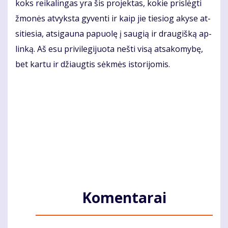
koks rei­ka­lin­gas yra šis pro­jek­tas, ko­kie pri­slėg­ti
žmo­nės at­vyks­ta gy­ven­ti ir kaip jie tie­siog aky­se at­
si­tie­sia, at­si­gau­na pa­puo­lę į sau­gią ir drau­giš­ką ap­
lin­ką. Aš esu pri­vi­le­gi­juo­ta neš­ti vi­są at­sa­ko­my­bę,
bet kar­tu ir džiaug­tis sėk­mės is­to­ri­jo­mis.
Komentarai