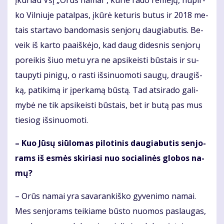
ko Vil­niu­je pa­tal­pas, įkū­rė ke­tu­ris bu­tus ir 2018 me­
tais star­ta­vo ban­do­ma­sis sen­jo­rų dau­gia­bu­tis. Be­
veik iš kar­to pa­aiš­kė­jo, kad daug di­des­nis sen­jo­rų
po­rei­kis šiuo me­tu yra ne ap­si­keis­ti būs­tais ir su­
tau­py­ti pi­ni­gų, o ras­ti iš­si­nuo­mo­ti sau­gų, drau­giš­
ką, pa­ti­ki­mą ir įper­ka­mą būs­tą. Tad at­si­ra­do ga­li­
my­bė ne tik ap­si­keis­ti būs­tais, bet ir bu­tą pas mus
tie­siog iš­si­nuo­mo­ti.
– Kuo Jū­sų siū­lo­mas pi­lo­ti­nis dau­gia­bu­tis sen­jo­
rams iš es­mės ski­ria­si nuo so­cia­li­nės glo­bos na­
mų?
– Orūs na­mai yra sa­va­ran­kiš­ko gy­ve­ni­mo na­mai.
Mes sen­jo­rams tei­kia­me būs­to nuo­mos pa­slau­gas,