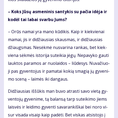
– Koks Jū­sų as­me­ni­nis san­ty­kis su pa­čia idė­ja ir
ko­dėl tai la­bai svar­bu Jums?
– Orūs na­mai yra ma­no kū­di­kis. Kaip ir kiek­vie­nai
ma­mai, jis ir di­džiau­sias skaus­mas, ir di­džiau­sias
džiaugs­mas. Ne­sėk­mė nu­sva­ri­na ran­kas, bet kiek­
vie­na sėk­mės is­to­ri­ja su­tei­kia jė­gų. Ne­pa­vy­ko gau­ti
lauk­tos pa­ra­mos ar nuo­lai­dos – liū­de­sys. Nu­va­žiuo­
ji pas gy­ven­to­jus ir pa­ma­tai ko­kią sma­gią jų gy­ve­ni­
mo sce­ną – lai­mės iki dan­gaus.
Di­džiau­sias iš­šū­kis man bu­vo at­ras­ti sa­vo vie­tą gy­
ven­to­jų gy­ve­ni­me, tą ba­lan­są tarp su­tei­ki­mo jiems
lais­vės ir lei­di­mo gy­ven­ti sa­va­ran­kiš­kai bei no­ro vi­
sur vi­sa­da vi­saip kaip pa­dė­ti. Bet vis­kas at­si­sto­jo į