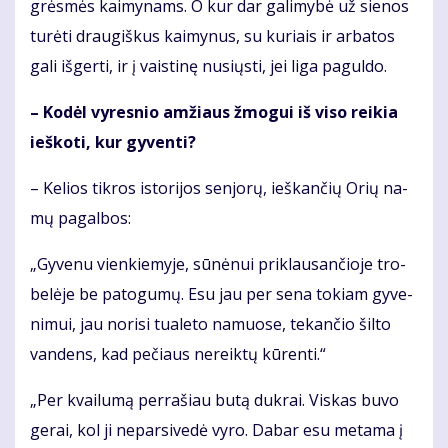
grės­mės kai­my­nams. O kur dar ga­li­my­bė už sie­nos
tu­rė­ti drau­giš­kus kai­my­nus, su ku­riais ir ar­ba­tos
ga­li iš­ger­ti, ir į vais­ti­nę nu­siųs­ti, jei li­ga pa­gul­do.
– Ko­dėl vy­res­nio am­žiaus žmo­gui iš vi­so rei­kia
ieš­ko­ti, kur gy­ven­ti?
– Ke­lios tik­ros is­to­ri­jos sen­jo­rų, ieš­kan­čių Orių na­
mų pa­gal­bos:
„Gy­ve­nu vien­kie­my­je, sū­nė­nui pri­klau­san­čio­je tro­
be­lė­je be pa­to­gu­mų. Esu jau per se­na to­kiam gy­ve­
ni­mui, jau no­ri­si tu­a­le­to na­muo­se, te­kan­čio šil­to
van­dens, kad pe­čiaus ne­reik­tų kū­ren­ti.“
„Per kvai­lu­mą per­ra­šiau bu­tą duk­rai. Vis­kas bu­vo
ge­rai, kol ji ne­par­si­ve­dė vy­ro. Da­bar esu me­ta­ma į