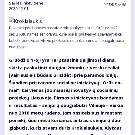
Saulė Pinkevičienė
Nr.
139 (13515)
2020-12-01
Buvusios parduotuvės pastate Krokialaukyje įsikurs „Orūs namai“ –
šešių butų namas senjorams, kurie nori ir gali tvarkytis savarankiškai,
bet dėl vienokių ar kitokių priežasčių netenka namų ar nebegali juose
oriai gyventi.
Gruo­džio 1-oji yra Tarp­tau­ti­nė da­li­ji­mo­si die­na,
skir­ta pa­ska­tin­ti dau­giau žmo­nių ir ver­slų re­a­liai
įvai­riau­siais bū­dais pri­si­dė­ti prie pa­ra­mos idė­jų.
Šian­dien pri­sta­to­me so­cia­li­nę ini­cia­ty­vą „Orūs na­
mai“, tai vie­nas įdo­miau­sių ino­va­ty­vių so­cia­li­nių
pro­jek­tų Lie­tu­vo­je. Pir­ma­sis ini­cia­ty­vos ban­dy­mas
ir re­zul­ta­tas – sen­jo­rų dau­gia­bu­tis Vil­niu­je – vei­kia
nuo 2018 me­tų ru­dens. Jam pa­si­tei­si­nus ir ma­tant
po­rei­kį, šiuo me­tu ku­ria­mas ant­ra­sis sen­jo­rų dau­
gia­bu­tis, ku­ris at­vers du­ris Kro­kia­lau­ky­je, Aly­taus