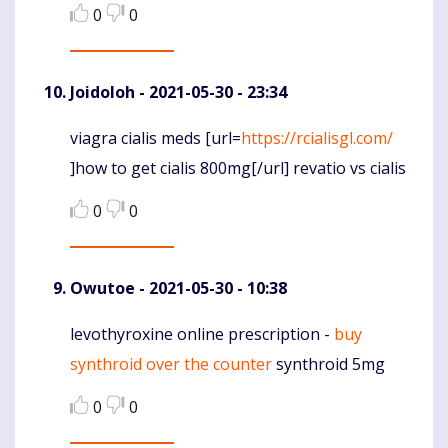
0
0
Joidoloh
- 2021-05-30 - 23:34
viagra cialis meds [url=
https://rcialisgl.com/
Komentaras
]how to get cialis 800mg[/url] revatio vs cialis
0
0
Owutoe
- 2021-05-30 - 10:38
levothyroxine online prescription -
buy
Komentaras
synthroid over the counter
synthroid 5mg
0
0