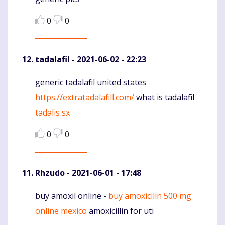
0
0
tadalafil
- 2021-06-02 - 22:23
generic tadalafil united states
Komentaras
https://extratadalafill.com/
what is tadalafil
tadalis sx
0
0
Rhzudo
- 2021-06-01 - 17:48
buy amoxil online -
buy amoxicilin 500 mg
Komentaras
online mexico
amoxicillin for uti