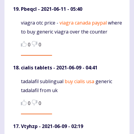
Pbeqcl
- 2021-06-11 - 05:40
viagra otc price -
viagra canada paypal
where
Komentaras
to buy generic viagra over the counter
0
0
cialis tablets
- 2021-06-09 - 04:41
tadalafil sublingual
buy cialis usa
generic
Komentaras
tadalafil from uk
0
0
Vtyhzp
- 2021-06-09 - 02:19