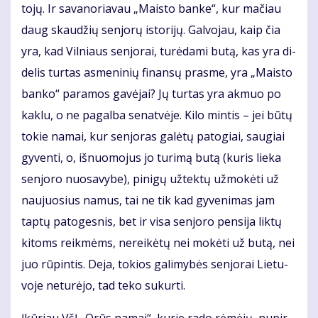
to­jų. Ir sa­va­no­ria­vau „Mais­to ban­ke“, kur ma­čiau
daug skau­džių sen­jo­rų is­to­ri­jų. Gal­vo­jau, kaip čia
yra, kad Vil­niaus sen­jo­rai, tu­rė­da­mi bu­tą, kas yra di­
de­lis tur­tas as­me­ni­nių fi­nan­sų pras­me, yra „Mais­to
ban­ko“ pa­ra­mos ga­vė­jai? Jų tur­tas yra ak­muo po
kak­lu, o ne pa­gal­ba se­nat­vė­je. Ki­lo min­tis – jei bū­tų
to­kie na­mai, kur sen­jo­ras ga­lė­tų pa­to­giai, sau­giai
gy­ven­ti, o, iš­nuo­mo­jus jo tu­ri­mą bu­tą (ku­ris lie­ka
sen­jo­ro nuo­sa­vy­be), pi­ni­gų už­tek­tų už­mo­kė­ti už
nau­juo­sius na­mus, tai ne tik kad gy­ve­ni­mas jam
tap­tų pa­to­ges­nis, bet ir vi­sa sen­jo­ro pen­si­ja lik­tų
ki­toms reik­mėms, ne­rei­kė­tų nei mo­kė­ti už bu­tą, nei
juo rū­pin­tis. De­ja, to­kios ga­li­my­bės sen­jo­rai Lie­tu­
vo­je ne­tu­rė­jo, tad te­ko su­kur­ti.
Įkū­riau VšĮ „Orūs na­mai“, ku­rie ra­do rė­mė­jų, nu­pir­