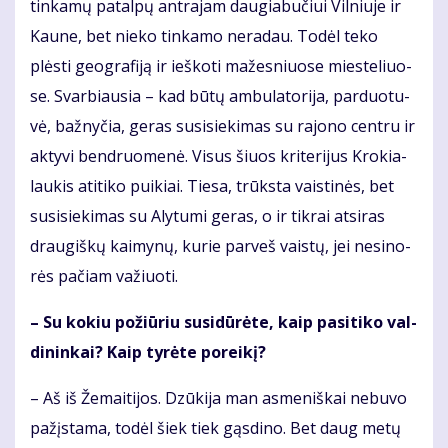
tin­ka­mų pa­tal­pų ant­ra­jam dau­gia­bu­čiui Vil­niu­je ir
Kau­ne, bet nie­ko tin­ka­mo ne­ra­dau. To­dėl te­ko
plės­ti ge­og­ra­fi­ją ir ieš­ko­ti ma­žes­niuo­se mies­te­liuo­
se. Svar­biau­sia – kad bū­tų am­bu­la­to­ri­ja, par­duo­tu­
vė, baž­ny­čia, ge­ras su­si­sie­ki­mas su ra­jo­no cen­tru ir
ak­ty­vi ben­druo­me­nė. Vi­sus šiuos kri­te­ri­jus Kro­kia­
lau­kis ati­ti­ko pui­kiai. Tie­sa, trūks­ta vais­ti­nės, bet
su­si­sie­ki­mas su Aly­tu­mi ge­ras, o ir tik­rai at­si­ras
drau­giš­kų kai­my­nų, ku­rie par­veš vais­tų, jei ne­si­no­
rės pa­čiam va­žiuo­ti.
– Su ko­kiu po­žiū­riu su­si­dū­rė­te, kaip pa­si­ti­ko val­
di­nin­kai? Kaip ty­rė­te po­rei­kį?
– Aš iš Že­mai­ti­jos. Dzū­ki­ja man as­me­niš­kai ne­bu­vo
pa­žįs­ta­ma, to­dėl šiek tiek gąs­di­no. Bet daug me­tų