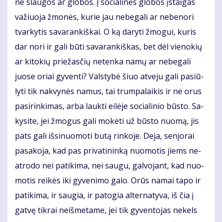
ne slau­gos ar glo­bos. Į so­cia­li­nės glo­bos įstai­gas
va­žiuo­ja žmo­nės, ku­rie jau ne­be­ga­li ar ne­be­no­ri
tvar­ky­tis sa­va­ran­kiš­kai. O ką da­ry­ti žmo­gui, ku­ris
dar no­ri ir ga­li bū­ti sa­va­ran­kiš­kas, bet dėl vie­no­kių
ar ki­to­kių prie­žas­čių ne­ten­ka na­mų ar ne­be­ga­li
juo­se oriai gy­ven­ti? Vals­ty­bė šiuo at­ve­ju ga­li pa­siū­
ly­ti tik nak­vy­nės na­mus, tai trum­pa­lai­kis ir ne orus
pa­si­rin­ki­mas, ar­ba lauk­ti ei­lė­je so­cia­li­nio būs­to. Sa­
ky­si­te, jei žmo­gus ga­li mo­kė­ti už būs­to nu­omą, jis
pats ga­li iš­si­nuo­mo­ti bu­tą rin­ko­je. De­ja, sen­jo­rai
pa­sa­ko­ja, kad pas pri­va­ti­nin­ką nuo­mo­tis jiems ne­
at­ro­do nei pa­ti­ki­ma, nei sau­gu, gal­vo­jant, kad nuo­
mo­tis rei­kės iki gy­ve­ni­mo ga­lo. Orūs na­mai ta­po ir
pa­ti­ki­ma, ir sau­gia, ir pa­to­gia al­ter­na­ty­va, iš čia į
gat­vę tik­rai ne­iš­me­ta­me, jei tik gy­ven­to­jas ne­kels