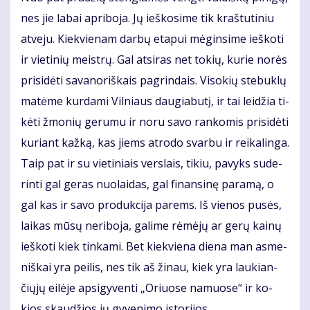
nes jie la­bai ap­ri­bo­ja. Jų ieš­ko­si­me tik kraš­tu­ti­niu
at­ve­ju. Kiek­vie­nam dar­bų eta­pui mė­gin­si­me ieš­ko­ti
ir vie­ti­nių meist­rų. Gal at­si­ras net to­kių, ku­rie no­rės
pri­si­dė­ti sa­va­no­riš­kais pa­grin­dais. Vi­so­kių ste­buk­lų
ma­tė­me kur­da­mi Vil­niaus dau­gia­bu­tį, ir tai lei­džia ti­
kė­ti žmo­nių ge­ru­mu ir no­ru sa­vo ran­ko­mis pri­si­dė­ti
ku­riant kaž­ką, kas jiems at­ro­do svar­bu ir rei­ka­lin­ga.
Taip pat ir su vie­ti­niais ver­slais, ti­kiu, pa­vyks su­de­
rin­ti gal ge­ras nuo­lai­das, gal fi­nan­si­nę pa­ra­mą, o
gal kas ir sa­vo pro­duk­ci­ja pa­rems. Iš vie­nos pu­sės,
lai­kas mū­sų ne­ri­bo­ja, ga­li­me rė­mė­jų ar ge­rų kai­nų
ieš­ko­ti kiek tin­ka­mi. Bet kiek­vie­na die­na man as­me­
niš­kai yra pei­lis, nes tik aš ži­nau, kiek yra lau­kian­
čių­jų ei­lė­je ap­si­gy­ven­ti „Oriuo­se na­muo­se“ ir ko­
kios skau­džios jų gy­ve­ni­mo is­to­ri­jos.