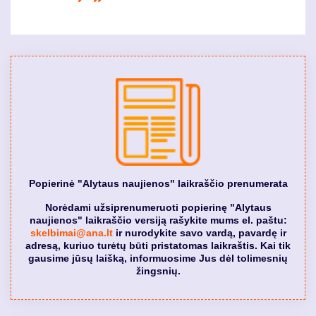
puslapis
page
Popierinė "Alytaus naujienos" laikraščio prenumerata
Norėdami užsiprenumeruoti popierinę "Alytaus
naujienos" laikraščio versiją rašykite mums el. paštu:
skelbimai@ana.lt
ir nurodykite savo vardą, pavardę ir
adresą, kuriuo turėtų būti pristatomas laikraštis. Kai tik
gausime jūsų laišką, informuosime Jus dėl tolimesnių
žingsnių.