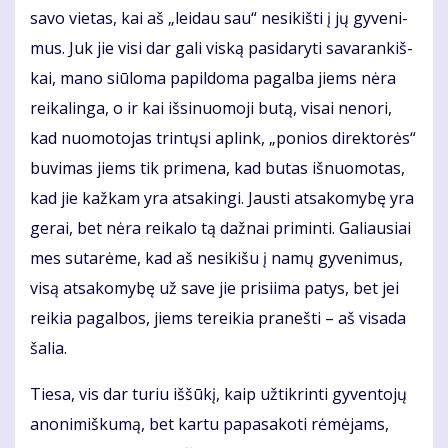
sa­vo vie­tas, kai aš „lei­dau sau“ ne­si­kiš­ti į jų gy­ve­ni­
mus. Juk jie vi­si dar ga­li vis­ką pa­si­da­ry­ti sa­va­ran­kiš­
kai, ma­no siū­lo­ma pa­pil­do­ma pa­gal­ba jiems nė­ra
rei­ka­lin­ga, o ir kai iš­si­nuo­mo­ji bu­tą, vi­sai ne­no­ri,
kad nuo­mo­to­jas trin­tų­si ap­link, „po­nios di­rek­to­rės“
bu­vi­mas jiems tik pri­me­na, kad bu­tas iš­nuo­mo­tas,
kad jie kaž­kam yra at­sa­kin­gi. Jaus­ti at­sa­ko­my­bę yra
ge­rai, bet nė­ra rei­ka­lo tą daž­nai pri­min­ti. Ga­liau­siai
mes su­ta­rė­me, kad aš ne­si­ki­šu į na­mų gy­ve­ni­mus,
vi­są at­sa­ko­my­bę už sa­ve jie pri­si­i­ma pa­tys, bet jei
rei­kia pa­gal­bos, jiems te­rei­kia pra­neš­ti – aš vi­sa­da
ša­lia.
Tie­sa, vis dar tu­riu iš­šū­kį, kaip už­tik­rin­ti gy­ven­to­jų
ano­ni­miš­ku­mą, bet kar­tu pa­pa­sa­ko­ti rė­mė­jams,