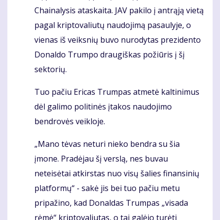
Chainalysis ataskaita. JAV pakilo į antrąją vietą
pagal kriptovaliutų naudojimą pasaulyje, o
vienas iš veiksnių buvo nurodytas prezidento
Donaldo Trumpo draugiškas požiūris į šį
sektorių.
Tuo pačiu Ericas Trumpas atmetė kaltinimus
dėl galimo politinės įtakos naudojimo
bendrovės veikloje.
„Mano tėvas neturi nieko bendra su šia
įmone. Pradėjau šį verslą, nes buvau
neteisėtai atkirstas nuo visų šalies finansinių
platformų“ - sakė jis bei tuo pačiu metu
pripažino, kad Donaldas Trumpas „visada
rėmė“ kriptovaliutas, o tai galėjo turėti