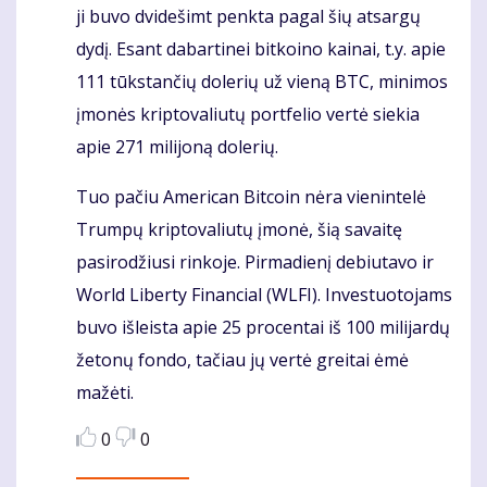
ji buvo dvidešimt penkta pagal šių atsargų
dydį. Esant dabartinei bitkoino kainai, t.y. apie
111 tūkstančių dolerių už vieną BTC, minimos
įmonės kriptovaliutų portfelio vertė siekia
apie 271 milijoną dolerių.
Tuo pačiu American Bitcoin nėra vienintelė
Trumpų kriptovaliutų įmonė, šią savaitę
pasirodžiusi rinkoje. Pirmadienį debiutavo ir
World Liberty Financial (WLFI). Investuotojams
buvo išleista apie 25 procentai iš 100 milijardų
žetonų fondo, tačiau jų vertė greitai ėmė
mažėti.
0
0