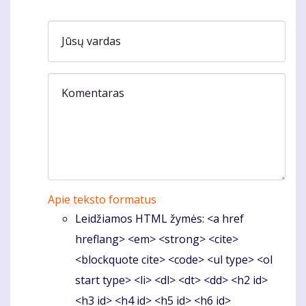
Jūsų vardas
Komentaras
Apie teksto formatus
Leidžiamos HTML žymės: <a href
hreflang> <em> <strong> <cite>
<blockquote cite> <code> <ul type> <ol
start type> <li> <dl> <dt> <dd> <h2 id>
<h3 id> <h4 id> <h5 id> <h6 id>