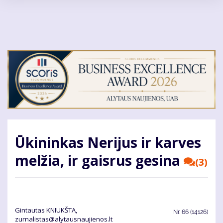
Pereiti
į
pagrindinį
turinį
Ūkininkas Nerijus ir karves
melžia, ir gaisrus gesina
(3)
Gin­tau­tas KNIUKŠ­TA,
Nr.
66 (14126)
zurnalistas@alytausnaujienos.lt