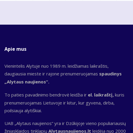
Apie mus
Vienintelis Alytuje nuo 1989 m. leidžiamas laikraštis,
daugiausia mieste ir rajone prenumeruojamas
spaudinys
„Alytaus naujienos“.
To paties pavadinimo bendrovė leidžia ir
el. laikraštį,
kuris
prenumeruojamas Lietuvoje ir kitur, kur gyvena, dirba,
poilsiauja alytiškiai.
UAB „Alytaus naujienos“ yra ir Dzūkijoje vieno populiariausių
žiniasklaidos tinklapių
Alytausnaujienos.lt
leidėja nuo 2000