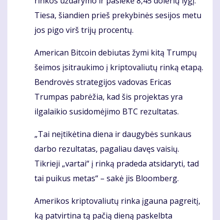
rinkos uždarymo ir pasiekė 8,45 dolerių lygį.
Tiesa, šiandien prieš prekybinės sesijos metu
jos pigo virš trijų procentų.
American Bitcoin debiutas žymi kitą Trumpų
šeimos įsitraukimo į kriptovaliutų rinką etapą.
Bendrovės strategijos vadovas Ericas
Trumpas pabrėžia, kad šis projektas yra
ilgalaikio susidomėjimo BTC rezultatas.
„Tai neįtikėtina diena ir daugybės sunkaus
darbo rezultatas, pagaliau davęs vaisių.
Tikrieji „vartai“ į rinką pradeda atsidaryti, tad
tai puikus metas“ – sakė jis Bloomberg.
Amerikos kriptovaliutų rinka įgauna pagreitį,
ką patvirtina tą pačią dieną paskelbta