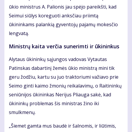
ūkio ministrus A. Palionis jau spėjo pareikšti, kad
Seimui siūlys koreguoti anksčiau priimtą
ūkininkams palankią gyventojų pajamų mokesčio
lengvatą.
Ministrų kaita verčia sunerimti ir ūkininkus
Alytaus ūkininkų sąjungos vadovas Vytautas
Patinskas dabartinį žemės ūkio ministrą mini tik
geru žodžiu, kartu su juo traktoriumi važiavo prie
Seimo ginti kaimo žmonių reikalavimų, o Raitininkų
seniūnijos ūkininkas Nerijus Pliauga sakė, kad
ūkininkų problemas šis ministras žino iki
smulkmenų.
„Šiemet gamta mus baudė ir šalnomis, ir liūtimis,