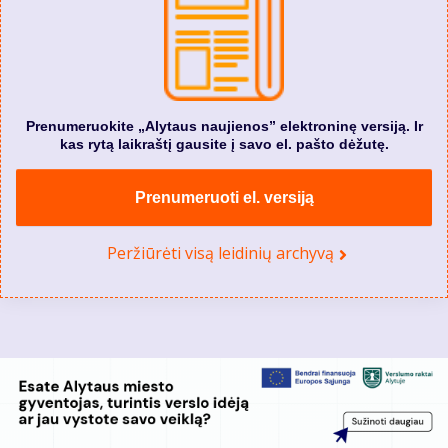
Prenumeruokite „Alytaus naujienos” elektroninę versiją. Ir
kas rytą laikraštį gausite į savo el. pašto dėžutę.
Prenumeruoti el. versiją
Peržiūrėti visą leidinių archyvą