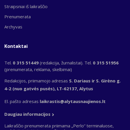
Straipsniai iš laikraščio
Prenumerata
Archyvas
Kontaktai
Tel.
0 315 51449
(redakcija, žurnalistai). Tel.
0 315 51956
(prenumerata, reklama, skelbimai)
Redakcijos, priimamojo adresas
S. Dariaus ir S. Girėno g.
4-2 (nuo gatvės pusės), LT-62137, Alytus
El. pašto adresas
laikrastis@alytausnaujienos.lt
Daugiau informacijos
Laikraščio prenumerata priimama „Perlo“ terminaluose,