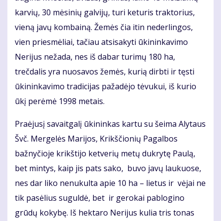
karvių, 30 mėsinių galvijų, turi keturis traktorius,
vieną javų kombainą. Žemės čia itin nederlingos,
vien priesmėliai, tačiau atsisakyti ūkininkavimo
Nerijus nežada, nes iš dabar turimų 180 ha,
trečdalis yra nuosavos žemės, kurią dirbti ir tęsti
ūkininkavimo tradicijas pažadėjo tėvukui, iš kurio
ūkį perėmė 1998 metais.
Praėjusį savaitgalį ūkininkas kartu su šeima Alytaus
Švč. Mergelės Marijos, Krikščionių Pagalbos
bažnyčioje krikštijo ketverių metų dukrytę Paulą,
bet mintys, kaip jis pats sako, buvo javų laukuose,
nes dar liko nenukulta apie 10 ha – lietus ir vėjai ne
tik pasėlius suguldė, bet ir gerokai pablogino
grūdų kokybę. Iš hektaro Nerijus kulia tris tonas