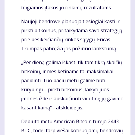
teigiamos įtakos jo rinkimų rezultatams.
Naujoji bendrovė planuoja tiesiogiai kasti ir
pirkti bitkoinus, pritaikydama savo strategiją
prie besikeičiančių rinkos sąlygų. Ericas
Trumpas pabrėžia jos požiūrio lankstumą.
„Per dieną galima iškasti tik tam tikrą skaičių
bitkoinų, ir mes ketiname tai maksimaliai
padidinti. Tuo pačiu metu galime būti
kūrybingi – pirkti bitkoinus, laikyti juos
įmonės ižde ir apskaičiuoti vidutinę jų gavimo
kasant kainą“ - atskleidė jis.
Debiuto metu American Bitcoin turėjo 2443
BTC, todėl tarp viešai kotiruojamų bendrovių