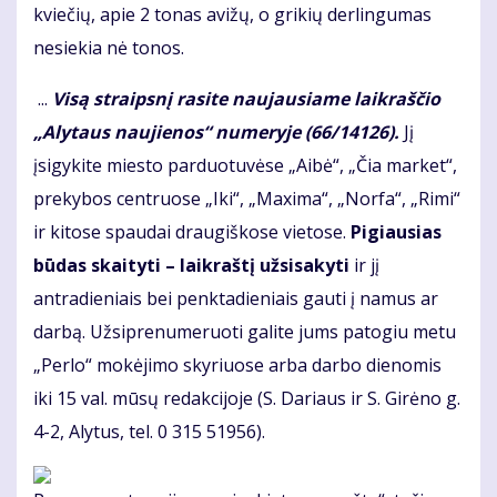
kviečių, apie 2 tonas avižų, o grikių derlingumas
nesiekia nė tonos.
...
Visą straipsnį rasite naujausiame laikraščio
„Alytaus naujienos“ numeryje (66/14126).
Jį
įsigykite miesto parduotuvėse „Aibė“, „Čia market“,
prekybos centruose „Iki“, „Maxima“, „Norfa“, „Rimi“
ir kitose spaudai draugiškose vietose.
Pigiausias
būdas skaityti – laikraštį užsisakyti
ir jį
antradieniais bei penktadieniais gauti į namus ar
darbą. Užsiprenumeruoti galite jums patogiu metu
„Perlo“ mokėjimo skyriuose arba darbo dienomis
iki 15 val. mūsų redakcijoje (S. Dariaus ir S. Girėno g.
4-2, Alytus, tel. 0 315 51956).