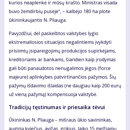
kurios neaplenkė ir mūsų krašto. Ministras visada
buvo žemdirbių pusėje“, – kalbėjo 180 ha plote
ūkininkaujantis N. Pliauga.
Pavyzdžiui, dėl paskelbtos valstybės lygio
ekstremaliosios situacijos negalintiems įvykdyti
prisiimtų įsipareigojimų produkcijos supirkėjams,
kreditoriams ar bankams, šiandien kaip įrodymas
gali būti panaudotos nenugalimos jėgos (force
majeure) aplinkybes patvirtinančios pažymos. Šių
pažymų išdavimo išlaidas (ne daugiau kaip 200 eurų
už vieną pažymą) kompensuoja valstybė.
Tradicijų tęstinumas ir priesaika tėvui
Ūkininkas N. Pliauga – mišraus ūkio savininkas,
augina kviečius, avižas, grikius, laiko 15 melžiamų