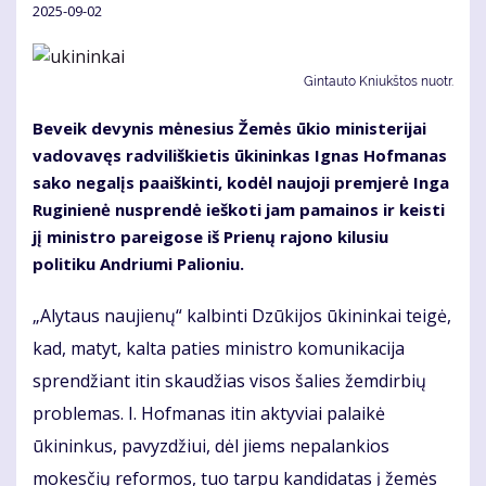
2025-09-02
Gintauto Kniukštos nuotr.
Beveik devynis mėnesius Žemės ūkio ministerijai
vadovavęs radviliškietis ūkininkas Ignas Hofmanas
sako negalįs paaiškinti, kodėl naujoji premjerė Inga
Ruginienė nusprendė ieškoti jam pamainos ir keisti
jį ministro pareigose iš Prienų rajono kilusiu
politiku Andriumi Palioniu.
„Alytaus naujienų“ kalbinti Dzūkijos ūkininkai teigė,
kad, matyt, kalta paties ministro komunikacija
sprendžiant itin skaudžias visos šalies žemdirbių
problemas. I. Hofmanas itin aktyviai palaikė
ūkininkus, pavyzdžiui, dėl jiems nepalankios
mokesčių reformos, tuo tarpu kandidatas į žemės