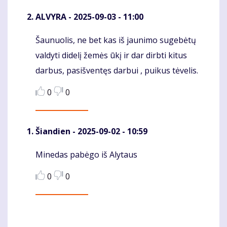
ALVYRA
- 2025-09-03 - 11:00
Šaunuolis, ne bet kas iš jaunimo sugebėtų
Komentaras
valdyti didelį žemės ūkį ir dar dirbti kitus
darbus, pasišventęs darbui , puikus tėvelis.
0
0
Šiandien
- 2025-09-02 - 10:59
Minedas pabėgo iš Alytaus
Komentaras
0
0