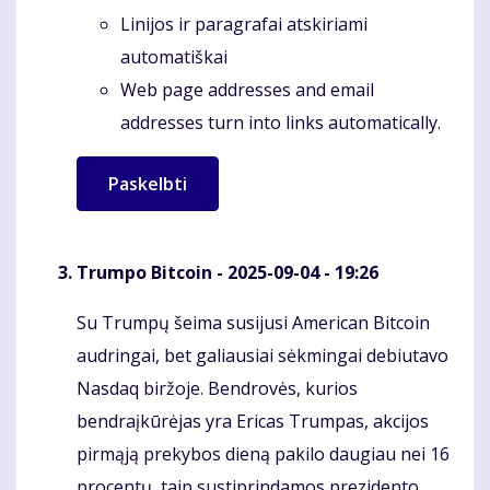
Linijos ir paragrafai atskiriami
automatiškai
Web page addresses and email
addresses turn into links automatically.
Trumpo Bitcoin
- 2025-09-04 - 19:26
Su Trumpų šeima susijusi American Bitcoin
Komentaras
audringai, bet galiausiai sėkmingai debiutavo
Nasdaq biržoje. Bendrovės, kurios
bendraįkūrėjas yra Ericas Trumpas, akcijos
pirmąją prekybos dieną pakilo daugiau nei 16
procentų, taip sustiprindamos prezidento