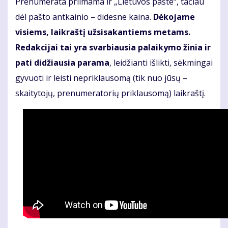
Prenumerata priimama ir „Lietuvos pašte“, tačiau
dėl pašto antkainio – didesne kaina.
Dėkojame
visiems, laikraštį užsisakantiems metams.
Redakcijai tai yra svarbiausia palaikymo žinia ir
pati didžiausia parama
, leidžianti išlikti, sėkmingai
gyvuoti ir leisti nepriklausomą (tik nuo jūsų –
skaitytojų, prenumeratorių priklausomą) laikraštį.