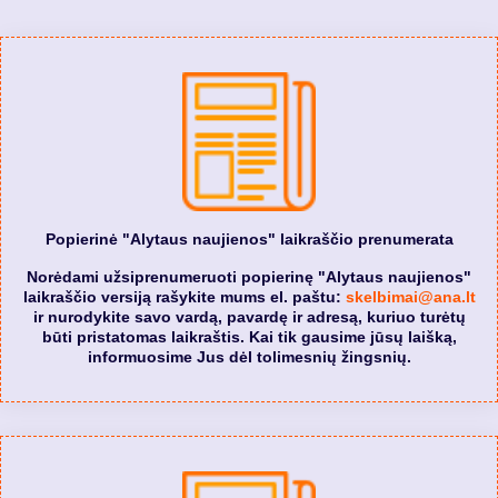
Popierinė "Alytaus naujienos" laikraščio prenumerata
Norėdami užsiprenumeruoti popierinę "Alytaus naujienos"
laikraščio versiją rašykite mums el. paštu:
skelbimai@ana.lt
ir nurodykite savo vardą, pavardę ir adresą, kuriuo turėtų
būti pristatomas laikraštis. Kai tik gausime jūsų laišką,
informuosime Jus dėl tolimesnių žingsnių.