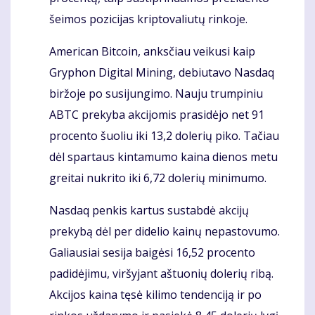
šeimos pozicijas kriptovaliutų rinkoje.
American Bitcoin, anksčiau veikusi kaip
Gryphon Digital Mining, debiutavo Nasdaq
biržoje po susijungimo. Nauju trumpiniu
ABTC prekyba akcijomis prasidėjo net 91
procento šuoliu iki 13,2 dolerių piko. Tačiau
dėl spartaus kintamumo kaina dienos metu
greitai nukrito iki 6,72 dolerių minimumo.
Nasdaq penkis kartus sustabdė akcijų
prekybą dėl per didelio kainų nepastovumo.
Galiausiai sesija baigėsi 16,52 procento
padidėjimu, viršyjant aštuonių dolerių ribą.
Akcijos kaina tęsė kilimo tendenciją ir po