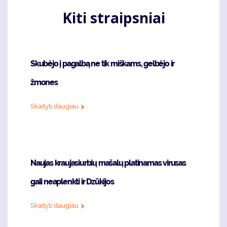
Kiti straipsniai
Skubėjo į pagalbą ne tik miškams, gelbėjo ir
žmones
Skaityti daugiau
Naujas kraujasiurbių mašalų platinamas virusas
gali neaplenkti ir Dzūkijos
Skaityti daugiau