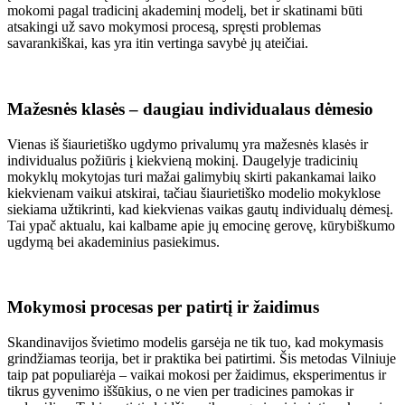
mokomi pagal tradicinį akademinį modelį, bet ir skatinami būti
atsakingi už savo mokymosi procesą, spręsti problemas
savarankiškai, kas yra itin vertinga savybė jų ateičiai.
Mažesnės klasės – daugiau individualaus dėmesio
Vienas iš šiaurietiško ugdymo privalumų yra mažesnės klasės ir
individualus požiūris į kiekvieną mokinį. Daugelyje tradicinių
mokyklų mokytojas turi mažai galimybių skirti pakankamai laiko
kiekvienam vaikui atskirai, tačiau šiaurietiško modelio mokyklose
siekiama užtikrinti, kad kiekvienas vaikas gautų individualų dėmesį.
Tai ypač aktualu, kai kalbame apie jų emocinę gerovę, kūrybiškumo
ugdymą bei akademinius pasiekimus.
Mokymosi procesas per patirtį ir žaidimus
Skandinavijos švietimo modelis garsėja ne tik tuo, kad mokymasis
grindžiamas teorija, bet ir praktika bei patirtimi. Šis metodas Vilniuje
taip pat populiarėja – vaikai mokosi per žaidimus, eksperimentus ir
tikrus gyvenimo iššūkius, o ne vien per tradicines pamokas ir