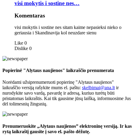
visi mokytis i sostine nes…
Komentaras
visi mokytis i sostine nes sitam kaime nepasieksi nieko o
geriausia i Skandinavija kol neuzdare sienu
Like
0
Dislike
0
Popierinė "Alytaus naujienos" laikraščio prenumerata
Norėdami užsiprenumeruoti popierinę "Alytaus naujienos"
laikraščio versiją rašykite mums el. paštu:
skelbimai@ana.lt
ir
nurodykite savo vardą, pavardę ir adresą, kuriuo turėtų būti
pristatomas laikraštis. Kai tik gausime jūsų laišką, informuosime Jus
dėl tolimesnių žingsnių.
Prenumeruokite „Alytaus naujienos” elektroninę versiją. Ir kas
rytą laikraštį gausite į savo el. pašto dėžutę.