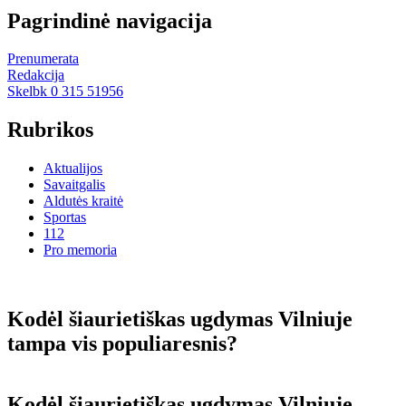
Pagrindinė navigacija
Prenumerata
Redakcija
Skelbk 0 315 51956
Rubrikos
Aktualijos
Savaitgalis
Aldutės kraitė
Sportas
112
Pro memoria
Kodėl šiaurietiškas ugdymas Vilniuje
tampa vis populiaresnis?
Kodėl šiaurietiškas ugdymas Vilniuje