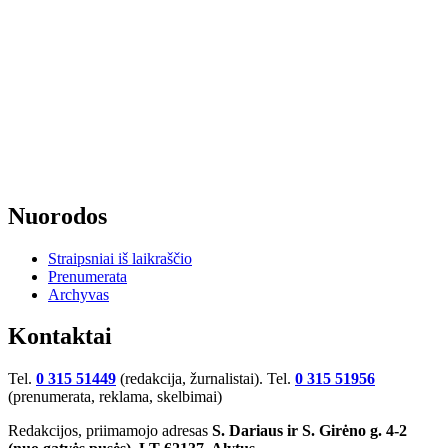
Nuorodos
Straipsniai iš laikraščio
Prenumerata
Archyvas
Kontaktai
Tel.
0 315 51449
(redakcija, žurnalistai). Tel.
0 315 51956
(prenumerata, reklama, skelbimai)
Redakcijos, priimamojo adresas
S. Dariaus ir S. Girėno g. 4-2