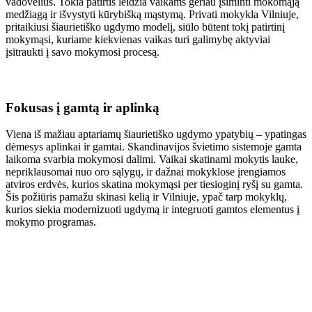
vadovėlius. Tokia patirtis leidžia vaikams geriau įsiminti mokomąją
medžiagą ir išvystyti kūrybišką mąstymą. Privati mokykla Vilniuje,
pritaikiusi šiaurietiško ugdymo modelį, siūlo būtent tokį patirtinį
mokymąsi, kuriame kiekvienas vaikas turi galimybę aktyviai
įsitraukti į savo mokymosi procesą.
Fokusas į gamtą ir aplinką
Viena iš mažiau aptariamų šiaurietiško ugdymo ypatybių – ypatingas
dėmesys aplinkai ir gamtai. Skandinavijos švietimo sistemoje gamta
laikoma svarbia mokymosi dalimi. Vaikai skatinami mokytis lauke,
nepriklausomai nuo oro sąlygų, ir dažnai mokyklose įrengiamos
atviros erdvės, kurios skatina mokymąsi per tiesioginį ryšį su gamta.
Šis požiūris pamažu skinasi kelią ir Vilniuje, ypač tarp mokyklų,
kurios siekia modernizuoti ugdymą ir integruoti gamtos elementus į
mokymo programas.