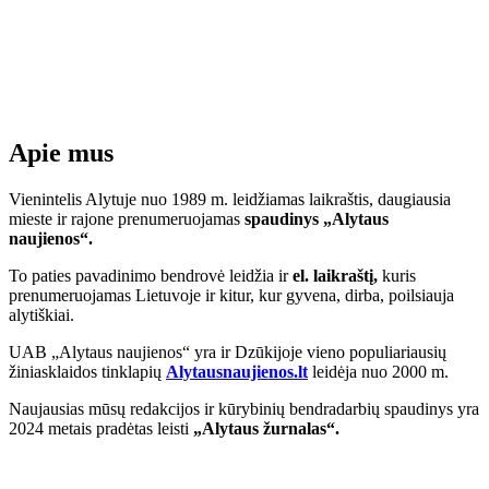
Apie mus
Vienintelis Alytuje nuo 1989 m. leidžiamas laikraštis, daugiausia
mieste ir rajone prenumeruojamas
spaudinys „Alytaus
naujienos“.
To paties pavadinimo bendrovė leidžia ir
el. laikraštį,
kuris
prenumeruojamas Lietuvoje ir kitur, kur gyvena, dirba, poilsiauja
alytiškiai.
UAB „Alytaus naujienos“ yra ir Dzūkijoje vieno populiariausių
žiniasklaidos tinklapių
Alytausnaujienos.lt
leidėja nuo 2000 m.
Naujausias mūsų redakcijos ir kūrybinių bendradarbių spaudinys yra
2024 metais pradėtas leisti
„Alytaus žurnalas“.