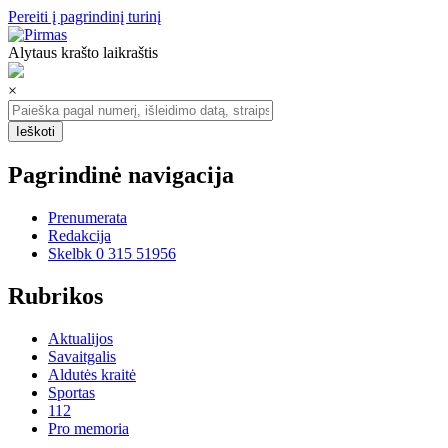
Pereiti į pagrindinį turinį
Alytaus krašto laikraštis
×
Pagrindinė navigacija
Prenumerata
Redakcija
Skelbk 0 315 51956
Rubrikos
Aktualijos
Savaitgalis
Aldutės kraitė
Sportas
112
Pro memoria