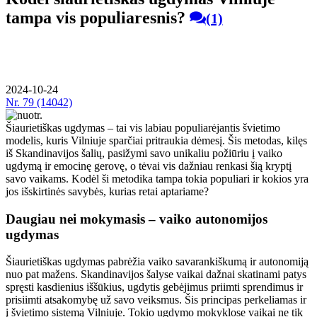
tampa vis populiaresnis?
(1)
2024-10-24
Nr.
79 (14042)
Šiaurietiškas ugdymas – tai vis labiau populiarėjantis švietimo
modelis, kuris Vilniuje sparčiai pritraukia dėmesį. Šis metodas, kilęs
iš Skandinavijos šalių, pasižymi savo unikaliu požiūriu į vaiko
ugdymą ir emocinę gerovę, o tėvai vis dažniau renkasi šią kryptį
savo vaikams. Kodėl ši metodika tampa tokia populiari ir kokios yra
jos išskirtinės savybės, kurias retai aptariame?
Daugiau nei mokymasis – vaiko autonomijos
ugdymas
Šiaurietiškas ugdymas pabrėžia vaiko savarankiškumą ir autonomiją
nuo pat mažens. Skandinavijos šalyse vaikai dažnai skatinami patys
spręsti kasdienius iššūkius, ugdytis gebėjimus priimti sprendimus ir
prisiimti atsakomybę už savo veiksmus. Šis principas perkeliamas ir
į švietimo sistemą Vilniuje. Tokio ugdymo mokyklose vaikai ne tik