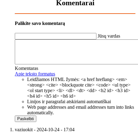
Komentarai
Palikite savo komentarą
Jūsų vardas
Komentaras
Apie teksto formatus
Leidžiamos HTML žymės: <a href hreflang> <em>
<strong> <cite> <blockquote cite> <code> <ul type>
<ol start type> <li> <dl> <dt> <dd> <h2 id> <h3 id>
<h4 id> <h5 id> <h6 id>
Linijos ir paragrafai atskiriami automatiškai
Web page addresses and email addresses turn into links
automatically.
vaziuokit
- 2024-10-24 - 17:04