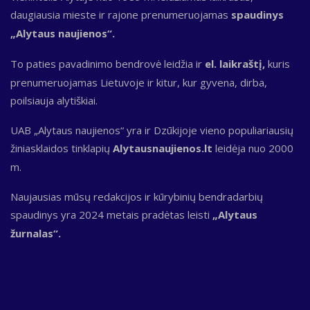
daugiausia mieste ir rajone prenumeruojamas
spaudinys
„Alytaus naujienos“.
To paties pavadinimo bendrovė leidžia ir
el. laikraštį,
kuris
prenumeruojamas Lietuvoje ir kitur, kur gyvena, dirba,
poilsiauja alytiškiai.
UAB „Alytaus naujienos“ yra ir Dzūkijoje vieno populiariausių
žiniasklaidos tinklapių
Alytausnaujienos.lt
leidėja nuo 2000
m.
Naujausias mūsų redakcijos ir kūrybinių bendradarbių
spaudinys yra 2024 metais pradėtas leisti
„Alytaus
žurnalas“.