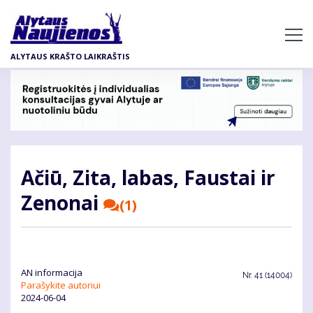
Pereiti
į
pagrindinį
ALYTAUS KRAŠTO LAIKRAŠTIS
turinį
Ačiū, Zi­ta, la­bas, Faus­tai ir
Ze­no­nai
(1)
AN informacija
Nr.
41 (14004)
Parašykite autoriui
2024-06-04