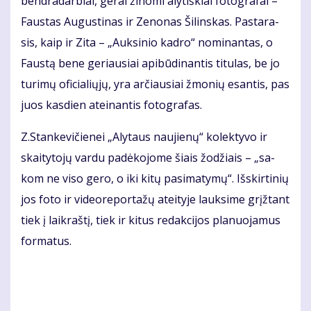
ben­dra­dar­biai, ge­rai ži­no­mi aly­tiš­kiai fo­to­gra­fai –
Faus­tas Au­gus­ti­nas ir Ze­no­nas Ši­lins­kas. Pas­ta­ra­
sis, kaip ir Zi­ta – „Auk­si­nio kad­ro“ no­mi­nan­tas, o
Faus­tą be­ne ge­riau­siai api­bū­di­nan­tis ti­tu­las, be jo
tu­ri­mų ofi­cia­lių­jų, yra ar­čiau­siai žmo­nių esan­tis, pas
juos kasdien atei­nan­tis fo­to­gra­fas.
Z.Stan­ke­vi­čie­nei „Aly­taus nau­jie­nų“ ko­lek­ty­vo ir
skai­ty­to­jų var­du pa­dė­ko­jo­me šiais žo­džiais – „sa­
kom ne vi­so ge­ro, o iki ki­tų pa­si­ma­ty­mų“. Iš­skir­ti­nių
jos fo­to ir vi­de­o­re­por­ta­žų at­ei­ty­je lauk­si­me grįž­tant
tiek į laik­raš­tį, tiek ir ki­tus re­dak­ci­jos pla­nuo­ja­mus
for­ma­tus.