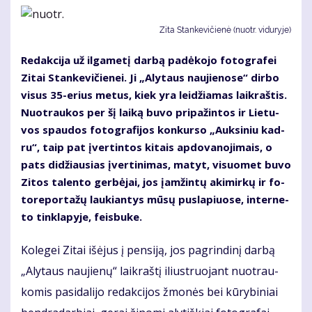
Zi­ta Stan­ke­vi­čie­nė (nuotr. viduryje)
Re­dak­ci­ja už il­ga­me­tį dar­bą pa­dė­ko­jo fo­to­gra­fei
Zi­tai Stan­ke­vi­čie­nei. Ji „Aly­taus nau­jie­no­se“ dir­bo
vi­sus 35-erius me­tus, kiek yra lei­džia­mas laik­raš­tis.
Nuo­trau­kos per šį lai­ką bu­vo pri­pa­žin­tos ir Lie­tu­
vos spau­dos fo­to­gra­fi­jos kon­kur­so „Auk­si­niu kad­
ru“, taip pat įver­tin­tos ki­tais ap­do­va­no­ji­mais, o
pats di­džiau­sias įver­ti­ni­mas, ma­tyt, vi­suo­met bu­vo
Zi­tos ta­len­to ger­bė­jai, jos įam­žin­tų aki­mir­kų ir fo­
to­re­por­ta­žų lau­kian­tys mū­sų pus­la­piuo­se, in­ter­ne­
to tin­kla­py­je, feis­bu­ke.
Ko­le­gei Zi­tai iš­ėjus į pen­si­ją, jos pa­grin­di­nį dar­bą
„Aly­taus nau­jie­nų“ laik­raš­tį iliust­ruo­jant nuo­trau­
ko­mis pa­si­da­li­jo re­dak­ci­jos žmo­nės bei kū­ry­bi­niai