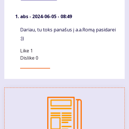
abs
- 2024-06-05 - 08:49
Dariau, tu toks panašus į a.a.Romą pasidarei
Komentaras
:))
Like
1
Dislike
0