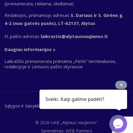
(prenumerata, reklama, skelbimai)
Redakcijos, priimamojo adresas
S. Dariaus ir S. Girėno g.
4-2 (nuo gatvės pusės), LT-62137, Alytus
El. pašto adresas
laikrastis@alytausnaujienos.lt
Daugiau informacijos
Laikraščio prenumerata priimama „Perlo“ terminaluose,
redakcijoje ir Lietuvos pašto skyriuose
Sveiki. Kaip galime padėti?
Sąlygos ir taisyklės
Bottom
footer
© 2026 UAB „Alytaus naujienos"
Sprendimas:
WEB Partners