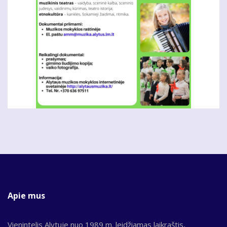
Apie mus
Vienintelis Alytuje nuo 1989 m. leidžiamas laikraštis,