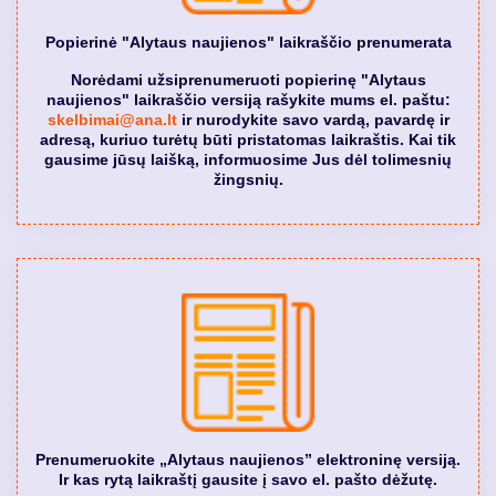
Popierinė "Alytaus naujienos" laikraščio prenumerata
Norėdami užsiprenumeruoti popierinę "Alytaus
naujienos" laikraščio versiją rašykite mums el. paštu:
skelbimai@ana.lt
ir nurodykite savo vardą, pavardę ir
adresą, kuriuo turėtų būti pristatomas laikraštis. Kai tik
gausime jūsų laišką, informuosime Jus dėl tolimesnių
žingsnių.
Prenumeruokite „Alytaus naujienos” elektroninę versiją.
Ir kas rytą laikraštį gausite į savo el. pašto dėžutę.