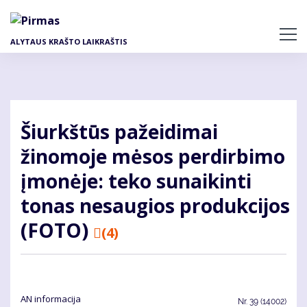
Pereiti
į
pagrindinį
ALYTAUS KRAŠTO LAIKRAŠTIS
turinį
Šiurkštūs pažeidimai
žinomoje mėsos perdirbimo
įmonėje: teko sunaikinti
tonas nesaugios produkcijos
(FOTO)
(4)
AN informacija
Nr.
39 (14002)