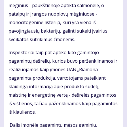
mėginius - paukštienoje aptikta salmonelė, o
patalpų ir įrangos nuoplovų mėginiuose -
monocitogeninė listerija, kuri yra viena iš
pavojingiausių bakterijų, galinti sukelti įvairius
sveikatos sutrikimus žmonėms.
Inspektoriai taip pat aptiko kito gamintojo
pagamintų dešrelių, kurios buvo perženklinamos ir
realizuojamos kaip įmonės UAB „Riamona”
pagaminta produkcija, vartotojams pateikiant
klaidingą informaciją apie produkto sudėtį,
maistinę ir energetinę vertę - dešrelės pagamintos
iš vištienos, tačiau paženklinamos kaip pagamintos
iš kiaulienos.
Dalis įmonėje pagamintų mėsos gaminių,