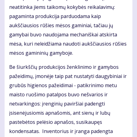
neatitinka jiems taikomų kokybės reikalavimų:
pagaminta produkcija parduodama kaip
aukščiausios rūšies mėsos gaminiai, tačiau jų
gamybai buvo naudojama mechaniškai atskirta
mėsa, kuri neleidžiama naudoti aukščiausios rūšies
mėsos gamininių gamyboje.
Be šiurkščių produkcijos ženklinimo ir gamybos
pažeidimų, įmonėje taip pat nustatyti daugybiniai ir
grubūs higienos pažeidimai - patikrinimo metu
maisto ruošimo patalpos buvo nešvarios ir
netvarkingos: įrenginių paviršiai padengti
įsisenėjusiomis apnašomis, ant sienų ir lubų
pastebėtos pelėsio apnašos, susikaupęs
kondensatas. Inventorius ir įranga padengta