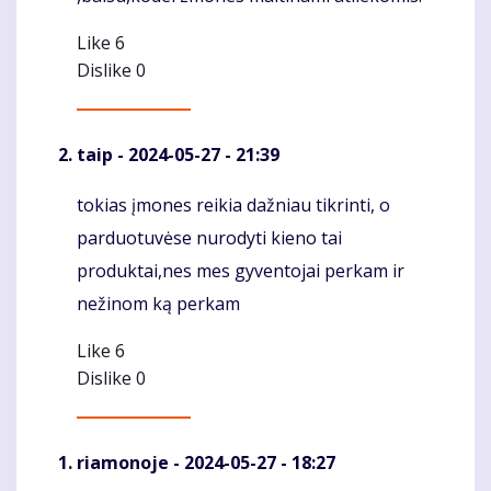
Like
6
Dislike
0
taip
- 2024-05-27 - 21:39
tokias įmones reikia dažniau tikrinti, o
Komentaras
parduotuvėse nurodyti kieno tai
produktai,nes mes gyventojai perkam ir
nežinom ką perkam
Like
6
Dislike
0
riamonoje
- 2024-05-27 - 18:27