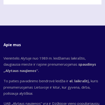
Apie mus
Vienintelis Alytuje nuo 1989 m. leidžiamas laikraštis,
daugiausia mieste ir rajone prenumeruojamas
spaudinys
„Alytaus naujienos“.
To paties pavadinimo bendrovė leidžia ir
el. laikraštį,
kuris
prenumeruojamas Lietuvoje ir kitur, kur gyvena, dirba,
poilsiauja alytiškiai.
UAB „Alytaus naujienos“ yra ir Dzūkijoje vieno populiariausių