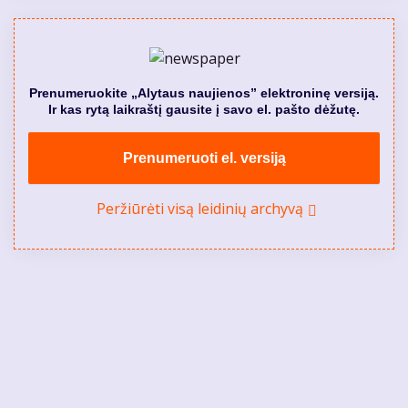
Prenumeruokite „Alytaus naujienos” elektroninę versiją.
Ir kas rytą laikraštį gausite į savo el. pašto dėžutę.
Prenumeruoti el. versiją
Peržiūrėti visą leidinių archyvą