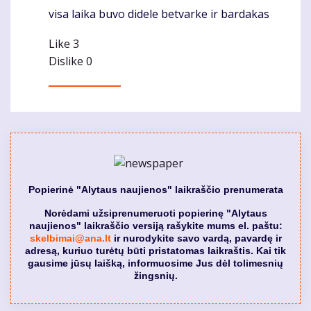
visa laika buvo didele betvarke ir bardakas
Komentaras
Like
3
Dislike
0
Popierinė "Alytaus naujienos" laikraščio prenumerata
Norėdami užsiprenumeruoti popierinę "Alytaus
naujienos" laikraščio versiją rašykite mums el. paštu:
skelbimai@ana.lt
ir nurodykite savo vardą, pavardę ir
adresą, kuriuo turėtų būti pristatomas laikraštis. Kai tik
gausime jūsų laišką, informuosime Jus dėl tolimesnių
žingsnių.