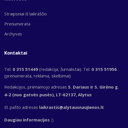
Straipsniai iš laikraščio
Prenumerata
Archyvas
Kontaktai
Tel.
0 315 51449
(redakcija, žurnalistai). Tel.
0 315 51956
(prenumerata, reklama, skelbimai)
Redakcijos, priimamojo adresas
S. Dariaus ir S. Girėno g.
4-2 (nuo gatvės pusės), LT-62137, Alytus
El. pašto adresas
laikrastis@alytausnaujienos.lt
Daugiau informacijos