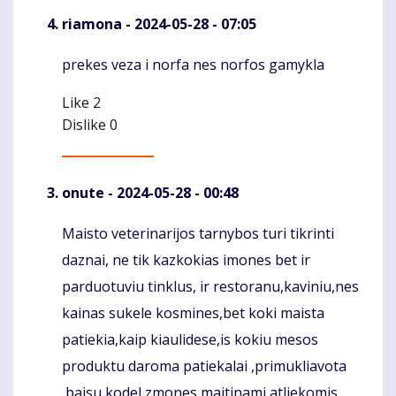
riamona
- 2024-05-28 - 07:05
prekes veza i norfa nes norfos gamykla
Komentaras
Like
2
Dislike
0
onute
- 2024-05-28 - 00:48
Maisto veterinarijos tarnybos turi tikrinti
Komentaras
daznai, ne tik kazkokias imones bet ir
parduotuviu tinklus, ir restoranu,kaviniu,nes
kainas sukele kosmines,bet koki maista
patiekia,kaip kiaulidese,is kokiu mesos
produktu daroma patiekalai ,primukliavota
,baisu,kodel zmones maitinami atliekomis.