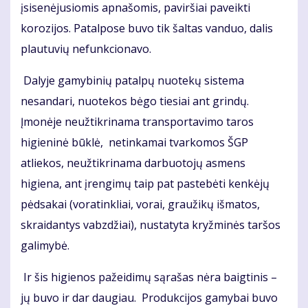
įsisenėjusiomis apnašomis, paviršiai paveikti
korozijos. Patalpose buvo tik šaltas vanduo, dalis
plautuvių nefunkcionavo.
Dalyje gamybinių patalpų nuotekų sistema
nesandari, nuotekos bėgo tiesiai ant grindų.
Įmonėje neužtikrinama transportavimo taros
higieninė būklė, netinkamai tvarkomos ŠGP
atliekos, neužtikrinama darbuotojų asmens
higiena, ant įrengimų taip pat pastebėti kenkėjų
pėdsakai (voratinkliai, vorai, graužikų išmatos,
skraidantys vabzdžiai), nustatyta kryžminės taršos
galimybė.
Ir šis higienos pažeidimų sąrašas nėra baigtinis –
jų buvo ir dar daugiau. Produkcijos gamybai buvo