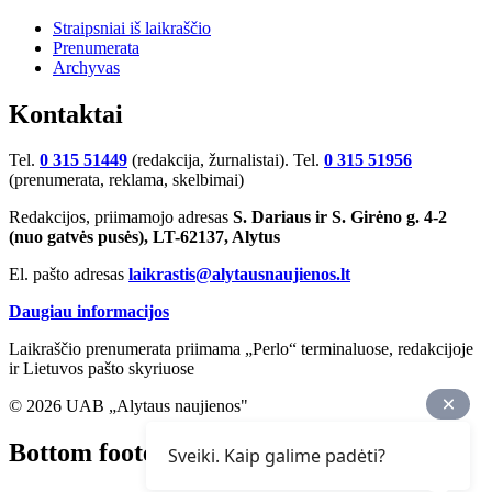
Straipsniai iš laikraščio
Prenumerata
Archyvas
Kontaktai
Tel.
0 315 51449
(redakcija, žurnalistai). Tel.
0 315 51956
(prenumerata, reklama, skelbimai)
Redakcijos, priimamojo adresas
S. Dariaus ir S. Girėno g. 4-2
(nuo gatvės pusės), LT-62137, Alytus
El. pašto adresas
laikrastis@alytausnaujienos.lt
Daugiau informacijos
Laikraščio prenumerata priimama „Perlo“ terminaluose, redakcijoje
ir Lietuvos pašto skyriuose
© 2026 UAB „Alytaus naujienos"
Bottom footer
Sveiki. Kaip galime padėti?