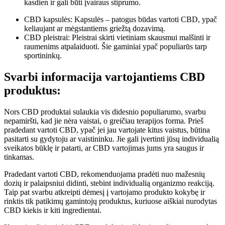
kasdien ir gali būti įvairaus stiprumo.
CBD kapsulės: Kapsulės – patogus būdas vartoti CBD, ypač
keliaujant ar mėgstantiems griežtą dozavimą.
CBD pleistrai: Pleistrai skirti vietiniam skausmui malšinti ir
raumenims atpalaiduoti. Šie gaminiai ypač populiarūs tarp
sportininkų.
Svarbi informacija vartojantiems CBD
produktus:
Nors CBD produktai sulaukia vis didesnio populiarumo, svarbu
nepamiršti, kad jie nėra vaistai, o greičiau terapijos forma. Prieš
pradedant vartoti CBD, ypač jei jau vartojate kitus vaistus, būtina
pasitarti su gydytoju ar vaistininku. Jie gali įvertinti jūsų individualią
sveikatos būklę ir patarti, ar CBD vartojimas jums yra saugus ir
tinkamas.
Pradedant vartoti CBD, rekomenduojama pradėti nuo mažesnių
dozių ir palaipsniui didinti, stebint individualią organizmo reakciją.
Taip pat svarbu atkreipti dėmesį į vartojamo produkto kokybę ir
rinktis tik patikimų gamintojų produktus, kuriuose aiškiai nurodytas
CBD kiekis ir kiti ingredientai.