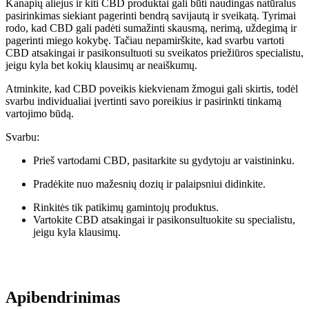
Kanapių aliejus ir kiti CBD produktai gali būti naudingas natūralus
pasirinkimas siekiant pagerinti bendrą savijautą ir sveikatą. Tyrimai
rodo, kad CBD gali padėti sumažinti skausmą, nerimą, uždegimą ir
pagerinti miego kokybę. Tačiau nepamirškite, kad svarbu vartoti
CBD atsakingai ir pasikonsultuoti su sveikatos priežiūros specialistu,
jeigu kyla bet kokių klausimų ar neaiškumų.
Atminkite, kad CBD poveikis kiekvienam žmogui gali skirtis, todėl
svarbu individualiai įvertinti savo poreikius ir pasirinkti tinkamą
vartojimo būdą.
Svarbu:
Prieš vartodami CBD, pasitarkite su gydytoju ar vaistininku.
Pradėkite nuo mažesnių dozių ir palaipsniui didinkite.
Rinkitės tik patikimų gamintojų produktus.
Vartokite CBD atsakingai ir pasikonsultuokite su specialistu,
jeigu kyla klausimų.
Apibendrinimas