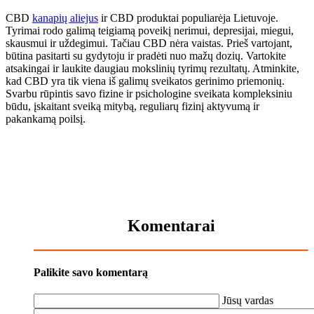
CBD
kanapių aliejus
ir CBD produktai populiarėja Lietuvoje.
Tyrimai rodo galimą teigiamą poveikį nerimui, depresijai, miegui,
skausmui ir uždegimui. Tačiau CBD nėra vaistas. Prieš vartojant,
būtina pasitarti su gydytoju ir pradėti nuo mažų dozių. Vartokite
atsakingai ir laukite daugiau mokslinių tyrimų rezultatų. Atminkite,
kad CBD yra tik viena iš galimų sveikatos gerinimo priemonių.
Svarbu rūpintis savo fizine ir psichologine sveikata kompleksiniu
būdu, įskaitant sveiką mitybą, reguliarų fizinį aktyvumą ir
pakankamą poilsį.
Komentarai
Palikite savo komentarą
Jūsų vardas