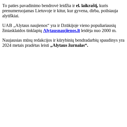
To paties pavadinimo bendrovė leidžia ir
el. laikraštį,
kuris
prenumeruojamas Lietuvoje ir kitur, kur gyvena, dirba, poilsiauja
alytiškiai.
UAB „Alytaus naujienos“ yra ir Dzūkijoje vieno populiariausių
žiniasklaidos tinklapių
Alytausnaujienos.lt
leidėja nuo 2000 m.
Naujausias mūsų redakcijos ir kūrybinių bendradarbių spaudinys yra
2024 metais pradėtas leisti
„Alytaus žurnalas“.