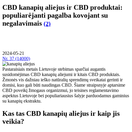
CBD kanapių aliejus ir CBD produktai:
populiarėjanti pagalba kovojant su
negalavimais
(2)
2024-05-21
Nr.
37 (14000)
Pastaraisiais metais Lietuvoje stebimas sparčiai augantis
susidomėjimas CBD kanapių aliejumi ir kitais CBD produktais.
Žmonės vis dažniau ieško natūralių sprendimų sveikatai gerinti ir
domisi, kuo gali būti naudingas CBD. Šiame straipsnyje aptarsime
CBD poveikį žmogaus organizmui, jo teisines reglamentavimo
aspektus Lietuvoje bei populiariausius šalyje parduodamus gaminius
su kanapių ekstraktu.
Kas tas CBD kanapių aliejus ir kaip jis
veikia?