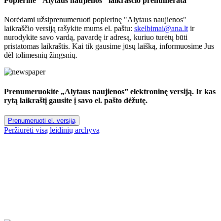
Popierinė "Alytaus naujienos" laikraščio prenumerata
Norėdami užsiprenumeruoti popierinę "Alytaus naujienos"
laikraščio versiją rašykite mums el. paštu:
skelbimai@ana.lt
ir
nurodykite savo vardą, pavardę ir adresą, kuriuo turėtų būti
pristatomas laikraštis. Kai tik gausime jūsų laišką, informuosime Jus
dėl tolimesnių žingsnių.
Prenumeruokite „Alytaus naujienos” elektroninę versiją. Ir kas
rytą laikraštį gausite į savo el. pašto dėžutę.
Prenumeruoti el. versiją
Peržiūrėti visą leidinių archyvą