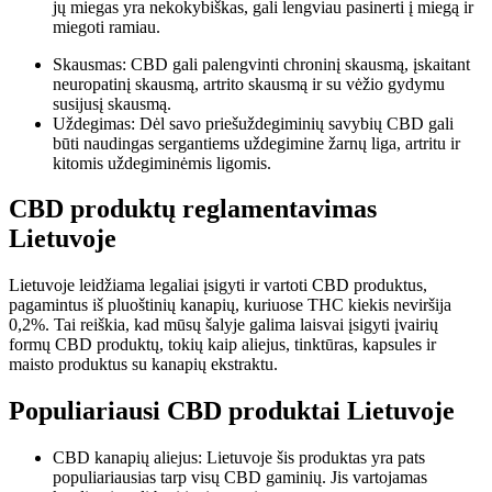
jų miegas yra nekokybiškas, gali lengviau pasinerti į miegą ir
miegoti ramiau.
Skausmas: CBD gali palengvinti chroninį skausmą, įskaitant
neuropatinį skausmą, artrito skausmą ir su vėžio gydymu
susijusį skausmą.
Uždegimas: Dėl savo priešuždegiminių savybių CBD gali
būti naudingas sergantiems uždegimine žarnų liga, artritu ir
kitomis uždegiminėmis ligomis.
CBD produktų reglamentavimas
Lietuvoje
Lietuvoje leidžiama legaliai įsigyti ir vartoti CBD produktus,
pagamintus iš pluoštinių kanapių, kuriuose THC kiekis neviršija
0,2%. Tai reiškia, kad mūsų šalyje galima laisvai įsigyti įvairių
formų CBD produktų, tokių kaip aliejus, tinktūras, kapsules ir
maisto produktus su kanapių ekstraktu.
Populiariausi CBD produktai Lietuvoje
CBD kanapių aliejus: Lietuvoje šis produktas yra pats
populiariausias tarp visų CBD gaminių. Jis vartojamas