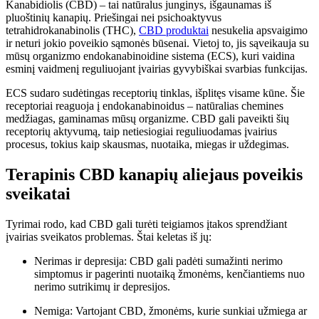
Kanabidiolis (CBD) – tai natūralus junginys, išgaunamas iš
pluoštinių kanapių. Priešingai nei psichoaktyvus
tetrahidrokanabinolis (THC),
CBD produktai
nesukelia apsvaigimo
ir neturi jokio poveikio sąmonės būsenai. Vietoj to, jis sąveikauja su
mūsų organizmo endokanabinoidine sistema (ECS), kuri vaidina
esminį vaidmenį reguliuojant įvairias gyvybiškai svarbias funkcijas.
ECS sudaro sudėtingas receptorių tinklas, išplitęs visame kūne. Šie
receptoriai reaguoja į endokanabinoidus – natūralias chemines
medžiagas, gaminamas mūsų organizme. CBD gali paveikti šių
receptorių aktyvumą, taip netiesiogiai reguliuodamas įvairius
procesus, tokius kaip skausmas, nuotaika, miegas ir uždegimas.
Terapinis CBD kanapių aliejaus poveikis
sveikatai
Tyrimai rodo, kad CBD gali turėti teigiamos įtakos sprendžiant
įvairias sveikatos problemas. Štai keletas iš jų:
Nerimas ir depresija: CBD gali padėti sumažinti nerimo
simptomus ir pagerinti nuotaiką žmonėms, kenčiantiems nuo
nerimo sutrikimų ir depresijos.
Nemiga: Vartojant CBD, žmonėms, kurie sunkiai užmiega ar