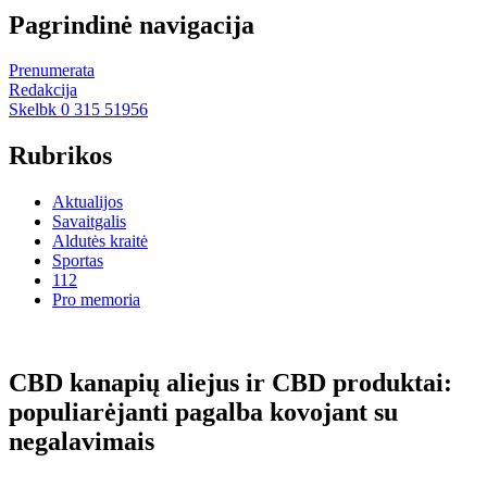
Pagrindinė navigacija
Prenumerata
Redakcija
Skelbk 0 315 51956
Rubrikos
Aktualijos
Savaitgalis
Aldutės kraitė
Sportas
112
Pro memoria
CBD kanapių aliejus ir CBD produktai:
populiarėjanti pagalba kovojant su
negalavimais