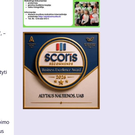
, –
tyti
lbimo
us