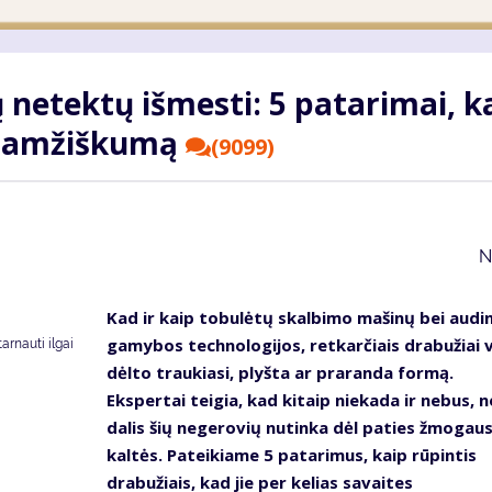
 netektų išmesti: 5 patarimai, k
lgaamžiškumą
(9099)
N
Kad ir kaip tobulėtų skalbimo mašinų bei audi
gamybos technologijos, retkarčiais drabužiai v
tarnauti ilgai
dėlto traukiasi, plyšta ar praranda formą.
Ekspertai teigia, kad kitaip niekada ir nebus, n
dalis šių negerovių nutinka dėl paties žmogau
kaltės. Pateikiame 5 patarimus, kaip rūpintis
drabužiais, kad jie per kelias savaites