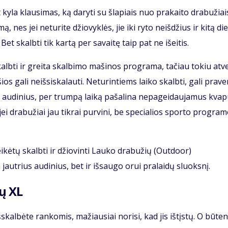
yla klausimas, ką daryti su šlapiais nuo prakaito drabužiai
, nes jei neturite džiovyklės, jie iki ryto neišdžius ir kitą di
et skalbti tik kartą per savaitę taip pat ne išeitis.
lbti ir greita skalbimo mašinos programa, tačiau tokiu atv
 gali neišsiskalauti. Neturintiems laiko skalbti, gali praver
 audinius, per trumpą laiką pašalina nepageidaujamus kvap
jei drabužiai jau tikrai purvini, be specialios sporto progra
eikėtų skalbti ir džiovinti Lauko drabužių (Outdoor)
jautrius audinius, bet ir išsaugo orui pralaidų sluoksnį.
ų XL
šskalbėte rankomis, mažiausiai norisi, kad jis ištįstų. O būten