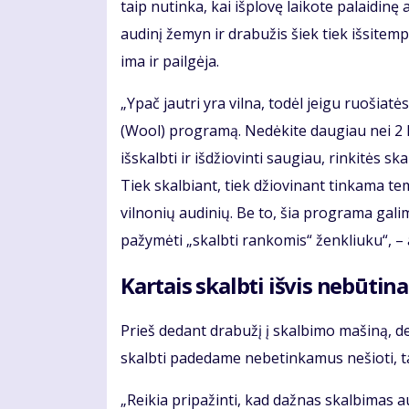
taip nutinka, kai išplovę laikote palaidin
audinį žemyn ir drabužis šiek tiek išsitemp
ima ir pailgėja.
„Ypač jautri yra vilna, todėl jeigu ruošiat
(Wool) programą. Nedėkite daugiau nei 2 kg 
išskalbti ir išdžiovinti saugiau, rinkitės 
Tiek skalbiant, tiek džiovinant tinkama t
vilnonių audinių. Be to, šia programa galima
pažymėti „skalbti rankomis“ ženkliuku“, – a
Kartais skalbti išvis nebūtina
Prieš dedant drabužį į skalbimo mašiną, derė
skalbti padedame nebetinkamus nešioti, t
„Reikia pripažinti, kad dažnas skalbimas 