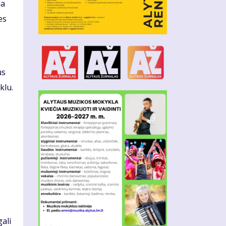
ia
es
us
klu.
ali