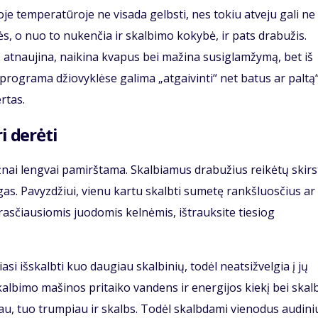
je temperatūroje ne visada gelbsti, nes tokiu atveju gali ne
ės, o nuo to nukenčia ir skalbimo kokybė, ir pats drabužis.
 atnaujina, naikina kvapus bei mažina susiglamžymą, bet iš
 programa džiovyklėse galima „atgaivinti“ net batus ar paltą“
rtas.
i derėti
ažnai lengvai pamirštama. Skalbiamus drabužius reikėtų skirs
gas. Pavyzdžiui, vienu kartu skalbti sumetę rankšluosčius ar
asčiausiomis juodomis kelnėmis, ištrauksite tiesiog
si išskalbti kuo daugiau skalbinių, todėl neatsižvelgia į jų
skalbimo mašinos pritaiko vandens ir energijos kiekį bei ska
iau, tuo trumpiau ir skalbs. Todėl skalbdami vienodus audini