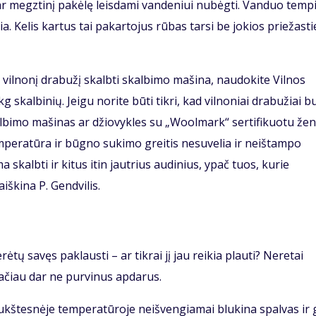
ę ar megztinį pakėlę leisdami vandeniui nubėgti. Vanduo temp
ia. Kelis kartus tai pakartojus rūbas tarsi be jokios priežasti
ės vilnonį drabužį skalbti skalbimo mašina, naudokite Vilnos
skalbinių. Jeigu norite būti tikri, kad vilnoniai drabužiai b
skalbimo mašinas ar džiovykles su „Woolmark“ sertifikuotu žen
emperatūra ir būgno sukimo greitis nesuvelia ir neištampo
 skalbti ir kitus itin jautrius audinius, ypač tuos, kurie
iškina P. Gendvilis.
tų savęs paklausti – ar tikrai jį jau reikia plauti? Neretai
ačiau dar ne purvinus apdarus.
aukštesnėje temperatūroje neišvengiamai blukina spalvas ir g