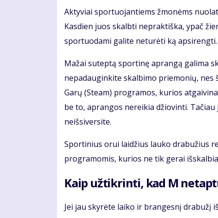
Aktyviai sportuojantiems žmonėms nuolat k
Kasdien juos skalbti nepraktiška, ypač žiemą
sportuodami galite neturėti ką apsirengti. B
Mažai suteptą sportinę aprangą galima ska
nepadauginkite skalbimo priemonių, nes šios
Garų (Steam) programos, kurios atgaivina
be to, aprangos nereikia džiovinti. Tačiau 
neišsiversite.
Sportinius orui laidžius lauko drabužius r
programomis, kurios ne tik gerai išskalbia 
Kaip užtikrinti, kad M netapt
Jei jau skyrėte laiko ir brangesnį drabužį i