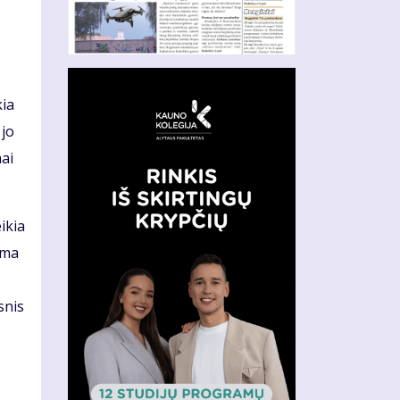
kia
 jo
mai
ikia
ama
snis