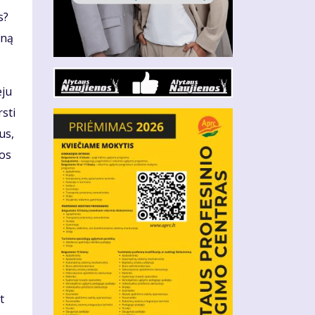
s?
eną
eju
sti
us,
mos
t