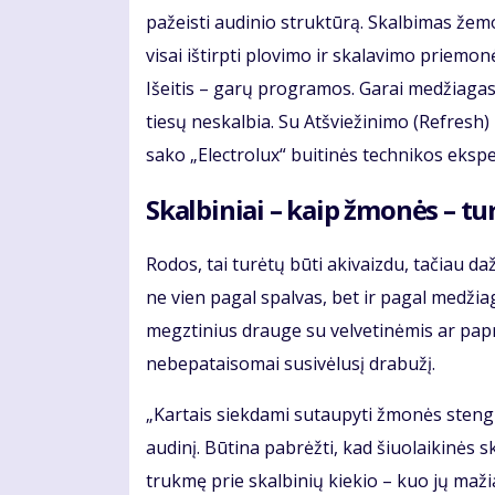
pažeisti audinio struktūrą. Skalbimas žemo
visai ištirpti plovimo ir skalavimo priemon
Išeitis – garų programos. Garai medžiagas
tiesų neskalbia. Su Atšviežinimo (Refresh)
sako „Electrolux“ buitinės technikos ekspe
Skalbiniai – kaip žmonės – tur
Rodos, tai turėtų būti akivaizdu, tačiau d
ne vien pagal spalvas, bet ir pagal medžia
megztinius drauge su velvetinėmis ar papr
nebepataisomai susivėlusį drabužį.
„Kartais siekdami sutaupyti žmonės stengia
audinį. Būtina pabrėžti, kad šiuolaikinės 
trukmę prie skalbinių kiekio – kuo jų maž