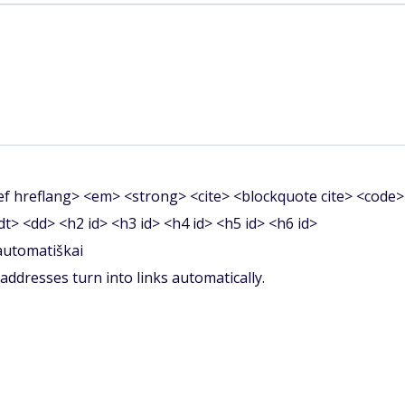
f hreflang> <em> <strong> <cite> <blockquote cite> <code>
<dt> <dd> <h2 id> <h3 id> <h4 id> <h5 id> <h6 id>
 automatiškai
ddresses turn into links automatically.