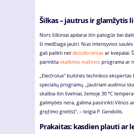
Šilkas – jautrus ir glamžytis 
Nors šilkiniai apdarai itin patogūs bei da
ši medžiaga jautri. Nuo intensyvios saulė
gali palikti net
dezodorantas
ar kvepalai. Š
parinkta
skalbimo mašinos
programa ar ne
„Electrolux“ buitinės technikos ekspertas 
specialių programų. „Jautriam audiniui sk
skalbia itin švelniai, žemoje 30 °C tempera
galimybės nėra, galima pasirinkti Vilnos
gręžimo greitis)“, – teigia P. Gendvilis.
Prakaitas: kasdien plauti ar le