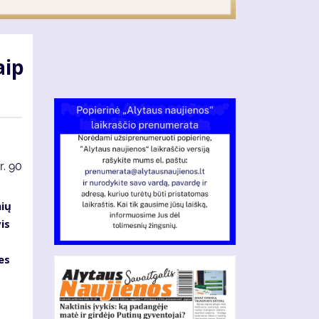
aip
r.
90
nių
is
es
s