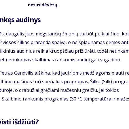
nesusidėvėtų.
linkęs audinys
ilūs, daugelis juos mėgstančių žmonių turbūt puikiai žino, ko
s šviesos šilkas praranda spalvą, o neišplaunamas dėmes ant
ilkinius audinius reikia kruopščiau prižiūrėti, todėl netinka
t netinkamas skalbimas rankomis audinį gali sugadinti.
Petras Gendvilis aiškina, kad jautrioms medžiagoms plauti re
albimo mašinos turi specialias programas. Šilko (Silk) progr
tūroje, o drabužiai gręžiami mažesniu greičiu. Jei tokios
 ar Skalbimo rankomis programas (30 °C temperatūra ir maže
isti išdžiūti?