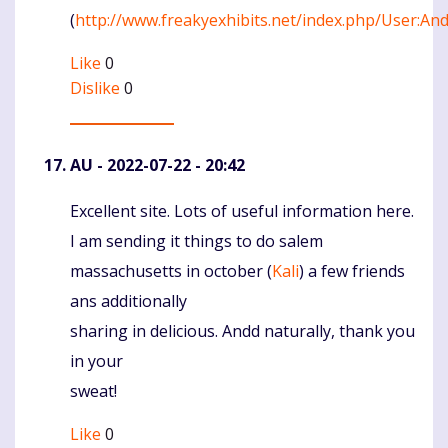
(
http://www.freakyexhibits.net/index.php/User:An
Like
0
Dislike
0
AU
- 2022-07-22 - 20:42
Excellent site. Lots of useful information here.
Komentaras
I am sending it things to do salem
massachusetts in october (
Kali
) a few friends
ans additionally
sharing in delicious. Andd naturally, thank you
in your
sweat!
Like
0