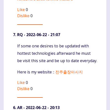
Like
0
Dislike
0
RQ
- 2022-06-22 - 21:07
If some one desires to be updated with
Komentaras
hottest technologies afterward he must
be visit this site and be up to date everyday.
Here is my website ::
전주출장마사지
Like
0
Dislike
0
AR
- 2022-06-22 - 20:13