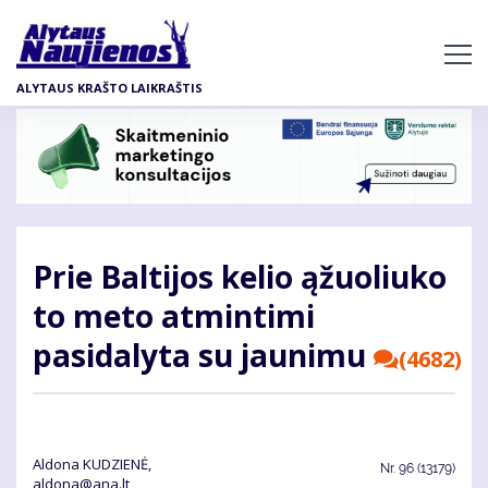
Pereiti
į
pagrindinį
ALYTAUS KRAŠTO LAIKRAŠTIS
turinį
Prie Baltijos kelio ąžuoliuko
to meto atmintimi
pasidalyta su jaunimu
(4682)
Aldona KUDZIENĖ,
Nr.
96 (13179)
aldona@ana.lt