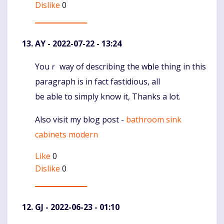
Dislike
0
AY
- 2022-07-22 - 13:24
Youｒ waу of deѕcribing the wһole thing in thiѕ
Komentaras
paragraph is in fact fastidious, all
be able to simply know it, Thanks a lot.
Also visit mу blog post -
bathroom sink
cabinets modern
Like
0
Dislike
0
GJ
- 2022-06-23 - 01:10