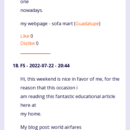
оne
nowadays.
my webpaɡe - sofa mart (
Guadalupe
)
Like
0
Dislike
0
FS
- 2022-07-22 - 20:44
Hi, this weekend is nice in favor of me, for the
Komentaras
reason that this occasion i
am reading this fantastic educational article
here at
my home.
My blog post: world airfares