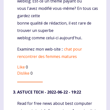
weblog. Est-ce un thème payant où
vous l'avez modifié vous-même? En tous cas
gardez cette
bonne qualité de rédaction, il est rare de
trouver un superbe
weblog comme celui-ci aujourd'hui..
Examinez mon web-site ::
chat pour
rencontrer des femmes matures
Like
0
Dislike
0
ASTUCE TECH
- 2022-06-22 - 19:22
Read for free news about best computer
Komentaras