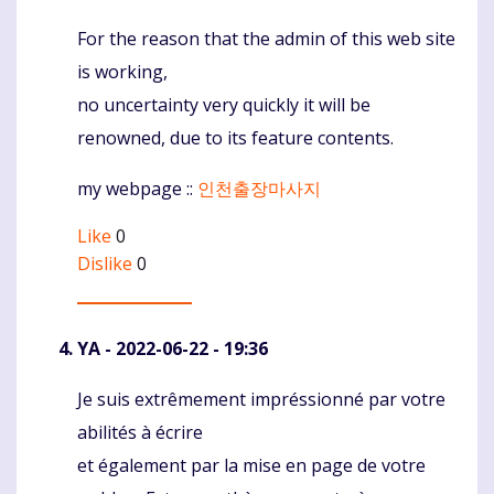
For the reason that the admin of this web site
Komentaras
is working,
no uncertainty very quickly it will be
renowned, due to its feature contents.
my webpage ::
인천출장마사지
Like
0
Dislike
0
YA
- 2022-06-22 - 19:36
Je suis extrêmement impréssionné par votre
Komentaras
abilités à écrire
et également par la mise en page de votre