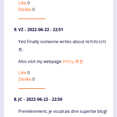
Like
0
Dislike
0
VZ
- 2022-06-22 - 22:51
Yes! Finally someone writes about 바카라사이
Komentaras
트.
Also visit my webpage
카지노추천
Like
0
Dislike
0
JC
- 2022-06-22 - 22:50
Premièrement, je voudrais dire superbe blog!
Komentaras