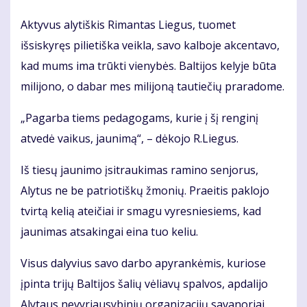
Aktyvus alytiškis Rimantas Liegus, tuomet
išsiskyręs pilietiška veikla, savo kalboje akcentavo,
kad mums ima trūkti vienybės. Baltijos kelyje būta
milijono, o dabar mes milijoną tautiečių praradome.
„Pagarba tiems pedagogams, kurie į šį renginį
atvedė vaikus, jaunimą“, – dėkojo R.Liegus.
Iš tiesų jaunimo įsitraukimas ramino senjorus,
Alytus ne be patriotiškų žmonių. Praeitis paklojo
tvirtą kelią ateičiai ir smagu vyresniesiems, kad
jaunimas atsakingai eina tuo keliu.
Visus dalyvius savo darbo apyrankėmis, kuriose
įpinta trijų Baltijos šalių vėliavų spalvos, apdalijo
Alytaus nevyriausybinių organizacijų savanoriai.