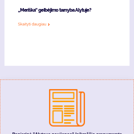
„Meriška“ gelbėjimo tarnyba Alytuje?
Skaityti daugiau
Popierinė "Alytaus naujienos" laikraščio prenumerata