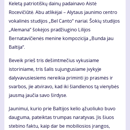
Keletą patriotiškų dainų padainavo Aistė
Rocevičiūtė. Abu atlikėjai – Alytaus jaunimo centro
vokalinės studijos „Bel Canto“ nariai. Šokių studijos
„Alemana“ šokėjos pradžiugino Lilijos
Bernatavičienės menine kompozicija „Bunda jau
Baltija“.
Beveik prieš tris dešimtmečius vykusiame
istoriniame, tris šalis sujungusiame įvykyje
dalyvavusiesiems nereikia priminti jo prasmės ir
svarbos, jie atviravo, kad iki šiandienos tą vienybės
jausmą jaučia savo širdyse.
Jaunimui, kurio prie Baltijos kelio ąžuoliuko buvo
dauguma, pateiktas trumpas naratyvas. Jis šiuos
stebino faktu, kaip dar be mobiliosios įrangos,