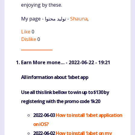
enjoying by these.
My page - تولید محتوا -
Shauna
,
Like
0
Dislike
0
Earn More mone…
- 2022-06-22 - 19:21
Komentaras
All information about 1xbet app
Use all this link bellow to win up to $130 by
registering with the promo code 1k20
2022-06-03
How to install 1xbet application
on iOS?
2022-06-02
How to install 1xbet on my