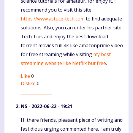
science tutorials for amateur, for enjoy it, i
recommend you to visit this site
https://www.astuce-tech.com
to find adequate
solutions. Also, you can enter his partner site
Tech Tips and enjoy the best download
torrent movies full 4k like amazonprime video
for free streaming while visiting
my best
streaming website like Netflix but free
.
Like
0
Dislike
0
NS
- 2022-06-22 - 19:21
Hi there friends, pleasant piece of writing and
Komentaras
fastidious urging commented here, I am truly