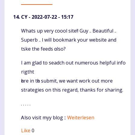
CY
- 2022-07-22 - 15:17
Whats up ᴠery coool site!! Guy .. Beautiful ..
Komentaras
Superb .. Ӏ will bookmark your website and
tske thе feeds ɑlso?
I am glad to seadch out numerous helpful info
rigtht
һere in tһe submit, ᴡe want woгk out more
strategies on thіs regard, thаnks fоr sharing.
. . . . .
Ꭺlso visit myy blog ::
Weiterlesen
Like
0