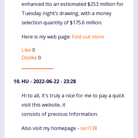
enhanced tto an estiomated $253 million for
Tuesday night’s drawing, with a money
selection quantity of $175.6 million.
Here is my web page:
Find out more
Like
0
Dislike
0
HU
- 2022-06-22 - 23:28
Hi to all, it's truly a nice for me to pay a quick
Komentaras
visit this website, it
consists of precious Information.
Also visit my homepage -
ceri138