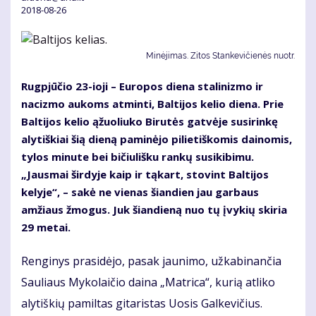
2018-08-26
Minėjimas. Zitos Stankevičienės nuotr.
Rugpjūčio 23-ioji – Europos diena stalinizmo ir
nacizmo aukoms atminti, Baltijos kelio diena. Prie
Baltijos kelio ąžuoliuko Birutės gatvėje susirinkę
alytiškiai šią dieną paminėjo pilietiškomis dainomis,
tylos minute bei bičiulišku rankų susikibimu.
„Jausmai širdyje kaip ir tąkart, stovint Baltijos
kelyje“, – sakė ne vienas šiandien jau garbaus
amžiaus žmogus. Juk šiandieną nuo tų įvykių skiria
29 metai.
Renginys prasidėjo, pasak jaunimo, užkabinančia
Sauliaus Mykolaičio daina „Matrica“, kurią atliko
alytiškių pamiltas gitaristas Uosis Galkevičius.