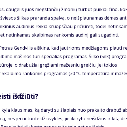
ilūs, daugelis juos mėgstančių žmonių turbūt puikiai žino, ko
s šviesos šilkas praranda spalvą, o neišplaunamas dėmes ant
ilkinius audinius reikia kruopščiau prižiūrėti, todėl netinka
t netinkamas skalbimas rankomis audinį gali sugadinti.
Petras Gendvilis aiškina, kad jautrioms medžiagoms plauti re
albimo mašinos turi specialias programas. Šilko (Silk) progr
tūroje, o drabužiai gręžiami mažesniu greičiu. Jei tokios
 ar Skalbimo rankomis programas (30 °C temperatūra ir maže
isti išdžiūti?
yla klausimas, ką daryti su šlapiais nuo prakaito drabužiai
, nes jei neturite džiovyklės, jie iki ryto neišdžius ir kitą di