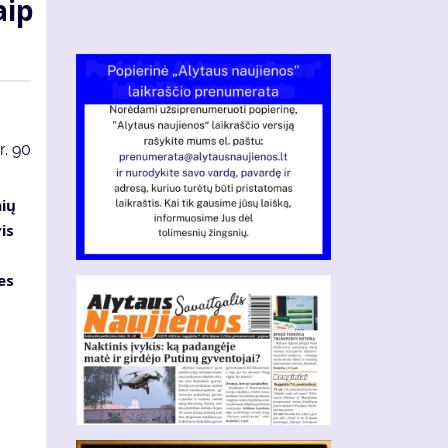
aip
r.
90
nių
is
es
s