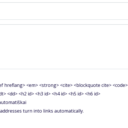
f hreflang> <em> <strong> <cite> <blockquote cite> <code>
<dt> <dd> <h2 id> <h3 id> <h4 id> <h5 id> <h6 id>
 automatiškai
ddresses turn into links automatically.