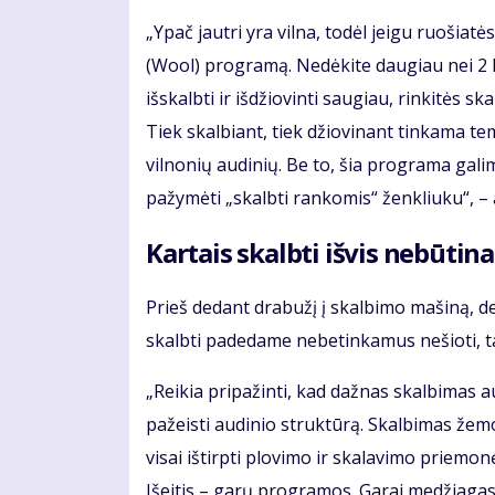
„Ypač jautri yra vilna, todėl jeigu ruošiat
(Wool) programą. Nedėkite daugiau nei 2 kg 
išskalbti ir išdžiovinti saugiau, rinkitės 
Tiek skalbiant, tiek džiovinant tinkama t
vilnonių audinių. Be to, šia programa galima
pažymėti „skalbti rankomis“ ženkliuku“, – a
Kartais skalbti išvis nebūtina
Prieš dedant drabužį į skalbimo mašiną, derė
skalbti padedame nebetinkamus nešioti, t
„Reikia pripažinti, kad dažnas skalbimas 
pažeisti audinio struktūrą. Skalbimas žemo
visai ištirpti plovimo ir skalavimo priemon
Išeitis – garų programos. Garai medžiagas