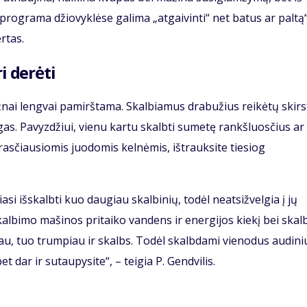
 programa džiovyklėse galima „atgaivinti“ net batus ar paltą“
rtas.
i derėti
ažnai lengvai pamirštama. Skalbiamus drabužius reikėtų skirs
gas. Pavyzdžiui, vienu kartu skalbti sumetę rankšluosčius ar
asčiausiomis juodomis kelnėmis, ištrauksite tiesiog
si išskalbti kuo daugiau skalbinių, todėl neatsižvelgia į jų
skalbimo mašinos pritaiko vandens ir energijos kiekį bei ska
iau, tuo trumpiau ir skalbs. Todėl skalbdami vienodus audini
 dar ir sutaupysite“, – teigia P. Gendvilis.