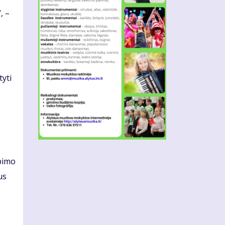
, –
tyti
lbimo
us