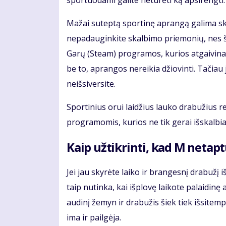
sportuodami galite neturėti ką apsirengti. B
Mažai suteptą sportinę aprangą galima ska
nepadauginkite skalbimo priemonių, nes šios
Garų (Steam) programos, kurios atgaivina
be to, aprangos nereikia džiovinti. Tačiau 
neišsiversite.
Sportinius orui laidžius lauko drabužius r
programomis, kurios ne tik gerai išskalbia 
Kaip užtikrinti, kad M netapt
Jei jau skyrėte laiko ir brangesnį drabužį i
taip nutinka, kai išplovę laikote palaidin
audinį žemyn ir drabužis šiek tiek išsitemp
ima ir pailgėja.