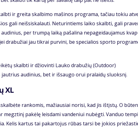
et skalbti tik kartą per savaitę taip pat ne išeitis.
lbti ir greita skalbimo mašinos programa, tačiau tokiu atv
 gali neišsiskalauti. Neturintiems laiko skalbti, gali praver
 audinius, per trumpą laiką pašalina nepageidaujamus kvap
jei drabužiai jau tikrai purvini, be specialios sporto progra
eikėtų skalbti ir džiovinti Lauko drabužių (Outdoor)
jautrius audinius, bet ir išsaugo orui pralaidų sluoksnį.
ų XL
šskalbėte rankomis, mažiausiai norisi, kad jis ištįstų. O būten
ę ar megztinį pakėlę leisdami vandeniui nubėgti. Vanduo temp
ia. Kelis kartus tai pakartojus rūbas tarsi be jokios priežasti