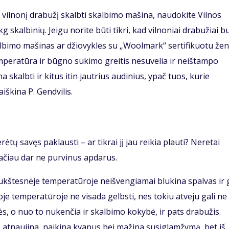
ės vilnonį drabužį skalbti skalbimo mašina, naudokite Vilnos
skalbinių. Jeigu norite būti tikri, kad vilnoniai drabužiai b
skalbimo mašinas ar džiovykles su „Woolmark“ sertifikuotu žen
emperatūra ir būgno sukimo greitis nesuvelia ir neištampo
 skalbti ir kitus itin jautrius audinius, ypač tuos, kurie
iškina P. Gendvilis.
tų savęs paklausti – ar tikrai jį jau reikia plauti? Neretai
ačiau dar ne purvinus apdarus.
aukštesnėje temperatūroje neišvengiamai blukina spalvas ir g
je temperatūroje ne visada gelbsti, nes tokiu atveju gali ne
ės, o nuo to nukenčia ir skalbimo kokybė, ir pats drabužis.
 atnaujina, naikina kvapus bei mažina susiglamžymą, bet iš