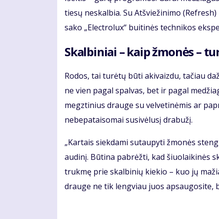
tiesų neskalbia. Su Atšviežinimo (Refresh)
sako „Electrolux“ buitinės technikos ekspe
Skalbiniai – kaip žmonės – tur
Rodos, tai turėtų būti akivaizdu, tačiau d
ne vien pagal spalvas, bet ir pagal medžia
megztinius drauge su velvetinėmis ar papr
nebepataisomai susivėlusį drabužį.
„Kartais siekdami sutaupyti žmonės stengia
audinį. Būtina pabrėžti, kad šiuolaikinės 
trukmę prie skalbinių kiekio – kuo jų maž
drauge ne tik lengviau juos apsaugosite, bet