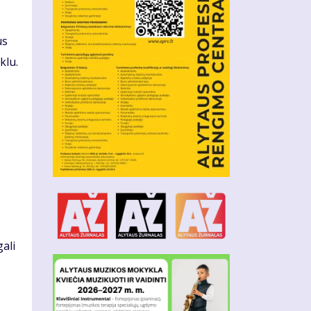
us
klu.
ali