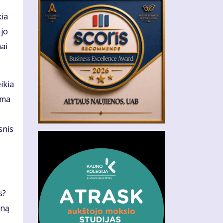
kia
 jo
mai
ikia
ama
snis
s?
eną