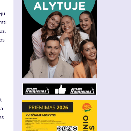
eju
sti
us,
mos
t
ia
es