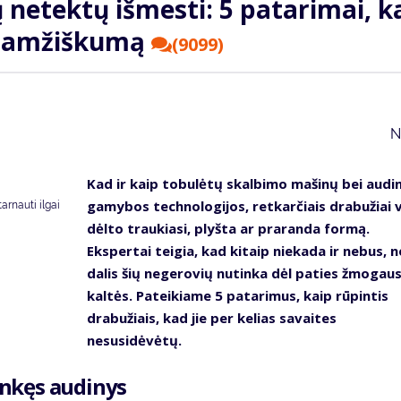
 netektų išmesti: 5 patarimai, k
lgaamžiškumą
(9099)
N
Kad ir kaip tobulėtų skalbimo mašinų bei audi
gamybos technologijos, retkarčiais drabužiai v
tarnauti ilgai
dėlto traukiasi, plyšta ar praranda formą.
Ekspertai teigia, kad kitaip niekada ir nebus, n
dalis šių negerovių nutinka dėl paties žmogau
kaltės. Pateikiame 5 patarimus, kaip rūpintis
drabužiais, kad jie per kelias savaites
nesusidėvėtų.
linkęs audinys