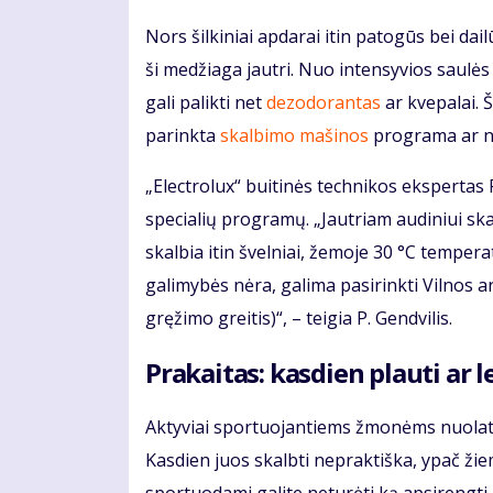
Nors šilkiniai apdarai itin patogūs bei da
ši medžiaga jautri. Nuo intensyvios saulė
gali palikti net
dezodorantas
ar kvepalai. Š
parinkta
skalbimo mašinos
programa ar ne
„Electrolux“ buitinės technikos ekspertas 
specialių programų. „Jautriam audiniui sk
skalbia itin švelniai, žemoje 30 °C tempera
galimybės nėra, galima pasirinkti Vilnos
gręžimo greitis)“, – teigia P. Gendvilis.
Prakaitas: kasdien plauti ar le
Aktyviai sportuojantiems žmonėms nuolat k
Kasdien juos skalbti nepraktiška, ypač žiemą