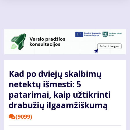
Pereiti
į
pagrindinį
turinį
Kad po dviejų skalbimų
netektų išmesti: 5
patarimai, kaip užtikrinti
drabužių ilgaamžiškumą
(9099)