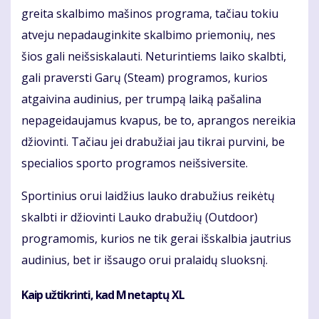
greita skalbimo mašinos programa, tačiau tokiu
atveju nepadauginkite skalbimo priemonių, nes
šios gali neišsiskalauti. Neturintiems laiko skalbti,
gali praversti Garų (Steam) programos, kurios
atgaivina audinius, per trumpą laiką pašalina
nepageidaujamus kvapus, be to, aprangos nereikia
džiovinti. Tačiau jei drabužiai jau tikrai purvini, be
specialios sporto programos neišsiversite.
Sportinius orui laidžius lauko drabužius reikėtų
skalbti ir džiovinti Lauko drabužių (Outdoor)
programomis, kurios ne tik gerai išskalbia jautrius
audinius, bet ir išsaugo orui pralaidų sluoksnį.
Kaip užtikrinti, kad M netaptų XL