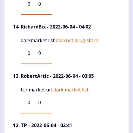
0
0
RichardBix
- 2022-06-04 - 04:02
darkmarket list
darknet drug store
Komentaras
0
0
RobertArtic
- 2022-06-04 - 03:05
tor market url
dark market list
Komentaras
0
0
TP
- 2022-06-04 - 02:41