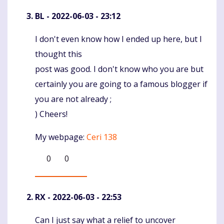
BL
- 2022-06-03 - 23:12
I don't even know how I ended up here, but I
Komentaras
thought this
post was good. I don't know who you are but
certainly you are going to a famous blogger if
you are not already ;
) Cheers!
My webpage:
Ceri 138
0
0
RX
- 2022-06-03 - 22:53
Can I just say what a relief to uncover
Komentaras