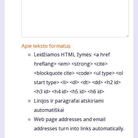
Apie teksto formatus
Leidžiamos HTML žymės: <a href
hreflang> <em> <strong> <cite>
<blockquote cite> <code> <ul type> <ol
start type> <li> <dl> <dt> <dd> <h2 id>
<h3 id> <h4 id> <h5 id> <h6 id>
Linijos ir paragrafai atskiriami
automatiškai
Web page addresses and email
addresses turn into links automatically.