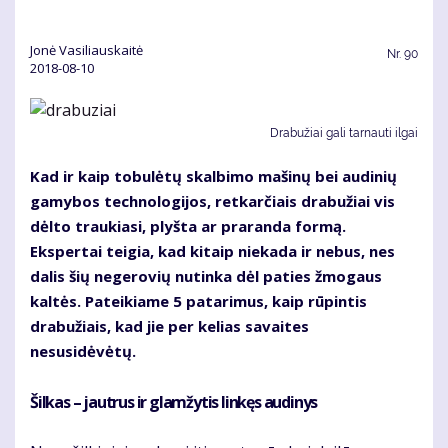
Jonė Vasiliauskaitė
Nr.
90
2018-08-10
Drabužiai gali tarnauti ilgai
Kad ir kaip tobulėtų skalbimo mašinų bei audinių
gamybos technologijos, retkarčiais drabužiai vis
dėlto traukiasi, plyšta ar praranda formą.
Ekspertai teigia, kad kitaip niekada ir nebus, nes
dalis šių negerovių nutinka dėl paties žmogaus
kaltės. Pateikiame 5 patarimus, kaip rūpintis
drabužiais, kad jie per kelias savaites
nesusidėvėtų.
Šilkas – jautrus ir glamžytis linkęs audinys