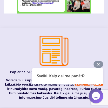
Popierinė "Alytaus naujienos" laikraščio prenumerata
Sveiki. Kaip galime padėti?
Norėdami užsiprenumeruoti popierinę "Alytaus naujienos"
laikraščio versiją rašykite mums el. paštu:
skelbimai@ana.lt
ir nurodykite savo vardą, pavardę ir adresą, kuriuo turėtų
būti pristatomas laikraštis. Kai tik gausime jūsų laišką,
informuosime Jus dėl tolimesnių žingsnių.