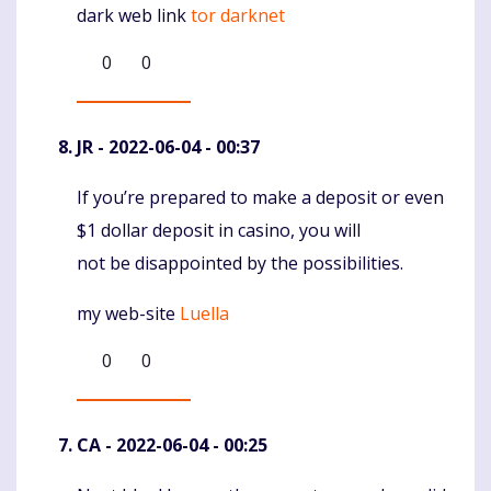
dark web link
tor darknet
Komentaras
0
0
JR
- 2022-06-04 - 00:37
If you’re prepared to make a deposit or even
Komentaras
$1 dollar deposit in casino, you will
not be disappointed by the possibilities.
my web-site
Luella
0
0
CA
- 2022-06-04 - 00:25