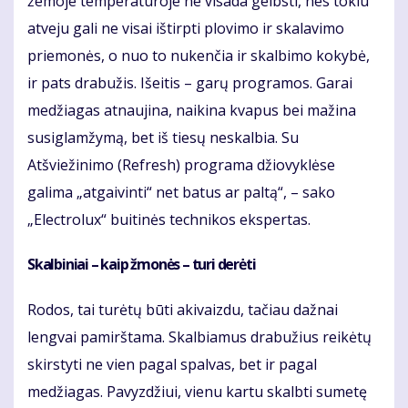
žemoje temperatūroje ne visada gelbsti, nes tokiu
atveju gali ne visai ištirpti plovimo ir skalavimo
priemonės, o nuo to nukenčia ir skalbimo kokybė,
ir pats drabužis. Išeitis – garų programos. Garai
medžiagas atnaujina, naikina kvapus bei mažina
susiglamžymą, bet iš tiesų neskalbia. Su
Atšviežinimo (Refresh) programa džiovyklėse
galima „atgaivinti“ net batus ar paltą“, – sako
„Electrolux“ buitinės technikos ekspertas.
Skalbiniai – kaip žmonės – turi derėti
Rodos, tai turėtų būti akivaizdu, tačiau dažnai
lengvai pamirštama. Skalbiamus drabužius reikėtų
skirstyti ne vien pagal spalvas, bet ir pagal
medžiagas. Pavyzdžiui, vienu kartu skalbti sumetę