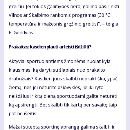
greičiu. Jei tokios galimybės nėra, galima pasirinkti
Vilnos ar Skalbimo rankomis programas (30 °C
temperatūra ir mažesnis gręžimo greitis)“, – teigia
P. Gendvilis.
Prakaitas: kasdien plauti ar leisti išdžiūti?
Aktyviai sportuojantiems žmonėms nuolat kyla
klausimas, ką daryti su šlapiais nuo prakaito
drabužiais? Kasdien juos skalbti nepraktiška, ypač
žiemą, nes jei neturite džiovyklės, jie iki ryto
neišdžius ir kitą dieną sportuodami galite neturėti
ką apsirengti. Bet skalbti tik kartą per savaitę taip
pat ne išeitis.
Mažai suteptą sportinę aprangą galima skalbti ir