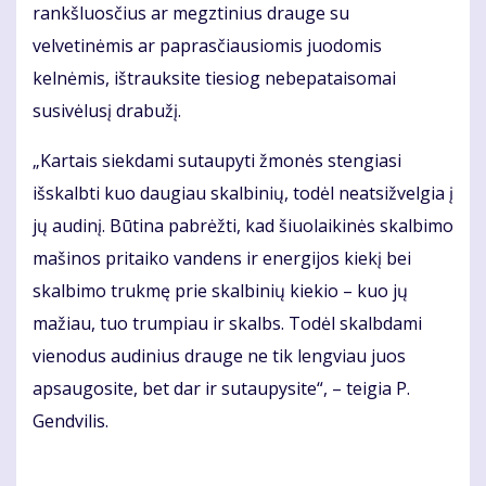
rankšluosčius ar megztinius drauge su
velvetinėmis ar paprasčiausiomis juodomis
kelnėmis, ištrauksite tiesiog nebepataisomai
susivėlusį drabužį.
„Kartais siekdami sutaupyti žmonės stengiasi
išskalbti kuo daugiau skalbinių, todėl neatsižvelgia į
jų audinį. Būtina pabrėžti, kad šiuolaikinės skalbimo
mašinos pritaiko vandens ir energijos kiekį bei
skalbimo trukmę prie skalbinių kiekio – kuo jų
mažiau, tuo trumpiau ir skalbs. Todėl skalbdami
vienodus audinius drauge ne tik lengviau juos
apsaugosite, bet dar ir sutaupysite“, – teigia P.
Gendvilis.