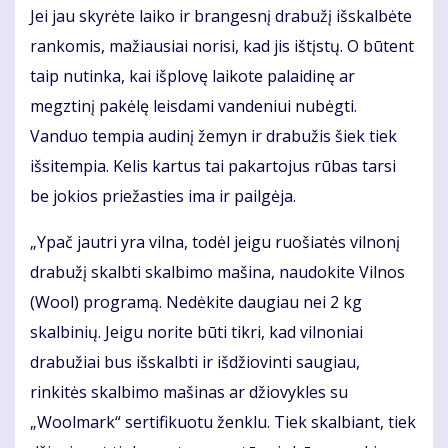
Jei jau skyrėte laiko ir brangesnį drabužį išskalbėte
rankomis, mažiausiai norisi, kad jis ištįstų. O būtent
taip nutinka, kai išplovę laikote palaidinę ar
megztinį pakėlę leisdami vandeniui nubėgti.
Vanduo tempia audinį žemyn ir drabužis šiek tiek
išsitempia. Kelis kartus tai pakartojus rūbas tarsi
be jokios priežasties ima ir pailgėja.
„Ypač jautri yra vilna, todėl jeigu ruošiatės vilnonį
drabužį skalbti skalbimo mašina, naudokite Vilnos
(Wool) programą. Nedėkite daugiau nei 2 kg
skalbinių. Jeigu norite būti tikri, kad vilnoniai
drabužiai bus išskalbti ir išdžiovinti saugiau,
rinkitės skalbimo mašinas ar džiovykles su
„Woolmark“ sertifikuotu ženklu. Tiek skalbiant, tiek