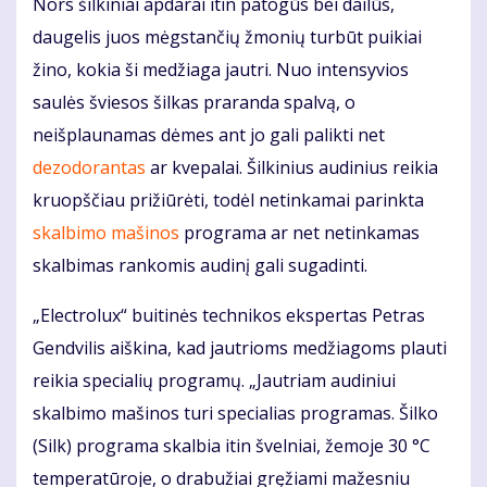
Nors šilkiniai apdarai itin patogūs bei dailūs,
daugelis juos mėgstančių žmonių turbūt puikiai
žino, kokia ši medžiaga jautri. Nuo intensyvios
saulės šviesos šilkas praranda spalvą, o
neišplaunamas dėmes ant jo gali palikti net
dezodorantas
ar kvepalai. Šilkinius audinius reikia
kruopščiau prižiūrėti, todėl netinkamai parinkta
skalbimo mašinos
programa ar net netinkamas
skalbimas rankomis audinį gali sugadinti.
„Electrolux“ buitinės technikos ekspertas Petras
Gendvilis aiškina, kad jautrioms medžiagoms plauti
reikia specialių programų. „Jautriam audiniui
skalbimo mašinos turi specialias programas. Šilko
(Silk) programa skalbia itin švelniai, žemoje 30 °C
temperatūroje, o drabužiai gręžiami mažesniu