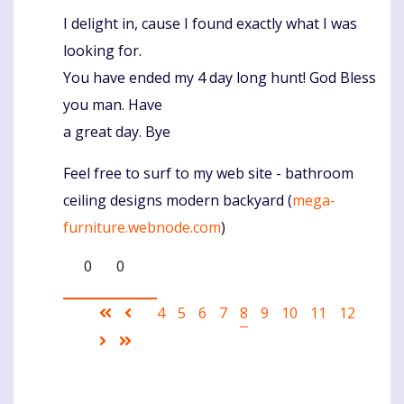
I delight in, cause I found exactly what I was
Komentaras
looking for.
You have ended my 4 day long hunt! God Bless
you man. Have
a great day. Bye
Feel free to surf to my web site - bathroom
ceiling designs modern backyard (
mega-
furniture.webnode.com
)
0
0
Pagination
First
Ankstesnis
Puslapis
4
Puslapis
5
Puslapis
6
Puslapis
7
Current
8
Puslapis
9
Puslapis
10
Puslapis
11
Puslapis
12
page
puslapis
page
Sekantis
Last
puslapis
page