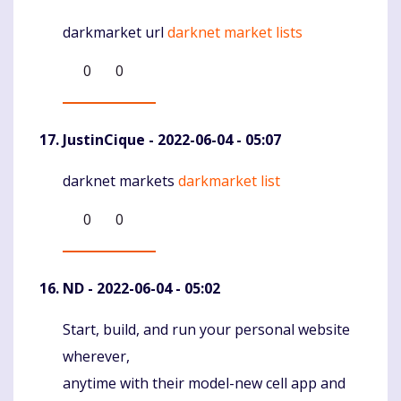
darkmarket url
darknet market lists
Komentaras
0
0
JustinCique
- 2022-06-04 - 05:07
darknet markets
darkmarket list
Komentaras
0
0
ND
- 2022-06-04 - 05:02
Start, build, and run your personal website
Komentaras
wherever,
anytime with their model-new cell app and