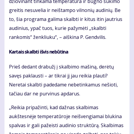
džiovinant tinkama temperatūra ir būgno sukimo
greitis nesuvelia ir neištampo vilnonių audinių. Be
to, šia programa galima skalbti ir kitus itin jautrius
audinius, ypač tuos, kurie pažymėti „skalbti
rankomis“ ženkliuku“, – aiškina P. Gendvilis.
Kartais skalbti išvis nebūtina
Prieš dedant drabužį į skalbimo mašiną, derėtų
savęs paklausti – ar tikrai jį jau reikia plauti?
Neretai skalbti padedame nebetinkamus nešioti,
tačiau dar ne purvinus apdarus.
„Reikia pripažinti, kad dažnas skalbimas
aukštesnėje temperatūroje neišvengiamai blukina
spalvas ir gali pažeisti audinio struktūrą. Skalbimas