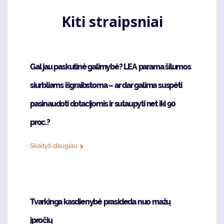
Kiti straipsniai
Gal jau paskutinė galimybė? LEA parama šilumos
siurbliams išgraibstoma – ar dar galima suspėti
pasinaudoti dotacijomis ir sutaupyti net iki 90
proc.?
Skaityti daugiau
Tvarkinga kasdienybė prasideda nuo mažų
įpročių