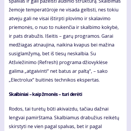
spalvas ir gali pažeisti audinio struktūrą. Skalbimas
žemoje temperatūroje ne visada gelbsti, nes tokiu
atveju gali ne visai ištirpti plovimo ir skalavimo
priemonės, o nuo to nukenčia ir skalbimo kokybė,
ir pats drabužis. Išeitis – garų programos. Garai
medžiagas atnaujina, naikina kvapus bei mažina
susiglamžymą, bet iš tiesų neskalbia. Su
Atšviežinimo (Refresh) programa džiovyklėse
galima „atgaivinti“ net batus ar paltą“, – sako
„Electrolux“ buitinės technikos ekspertas.
Skalbiniai – kaip žmonės – turi derėti
Rodos, tai turėtų būti akivaizdu, tačiau dažnai
lengvai pamirštama. Skalbiamus drabužius reikėtų
skirstyti ne vien pagal spalvas, bet ir pagal