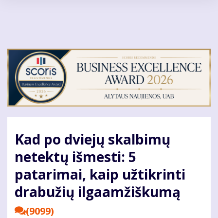
Pereiti
į
pagrindinį
turinį
Kad po dviejų skalbimų
netektų išmesti: 5
patarimai, kaip užtikrinti
drabužių ilgaamžiškumą
(9099)