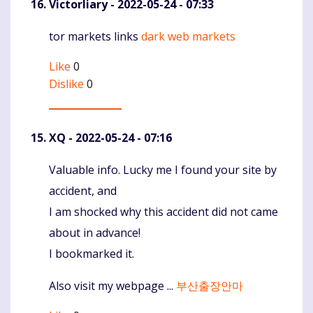
Victorliary
- 2022-05-24 - 07:33
tor markets links
dark web markets
Komentaras
Like
0
Dislike
0
XQ
- 2022-05-24 - 07:16
Valuable info. Lucky me I found your site by
Komentaras
accident, and
I am shocked why this accident did not came
about in advance!
I bookmarked it.
Also visit my webpage ...
부산출장안마