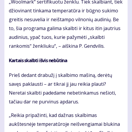
„Woolmark“ sertifikuotu ženklu. Tiek skalbiant, tiek
džiovinant tinkama temperatūra ir būgno sukimo
greitis nesuvelia ir neištampo vilnonių audinių. Be
to, šia programa galima skalbti ir kitus itin jautrius
audinius, ypač tuos, kurie pažymėti „skalbti
rankomis“ ženkliuku“, – aiškina P. Gendvilis.
Kartais skalbti išvis nebūtina
Prieš dedant drabužį į skalbimo mašiną, derėtų
savęs paklausti – ar tikrai jį jau reikia plauti?
Neretai skalbti padedame nebetinkamus nešioti,
tačiau dar ne purvinus apdarus.
„Reikia pripažinti, kad dažnas skalbimas
aukštesnėje temperatūroje neišvengiamai blukina