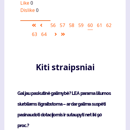
Like
0
Dislike
0
Pagination
First
Ankstesnis
Puslapis
56
Puslapis
57
Puslapis
58
Puslapis
59
Current
60
Puslapis
61
Puslapis
62
page
puslapis
page
Puslapis
63
Puslapis
64
Sekantis
Last
puslapis
page
Kiti straipsniai
Gal jau paskutinė galimybė? LEA parama šilumos
siurbliams išgraibstoma – ar dar galima suspėti
pasinaudoti dotacijomis ir sutaupyti net iki 90
proc.?