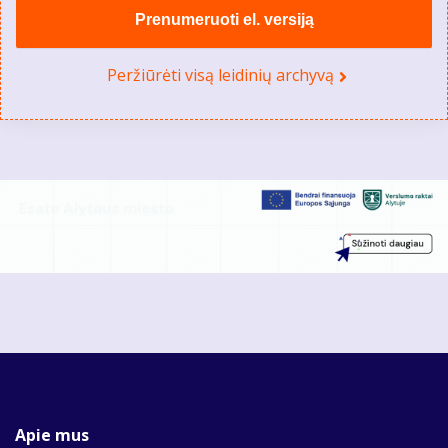
Prenumeruoti el. versiją
Peržiūrėti visą leidinių archyvą
Apie mus