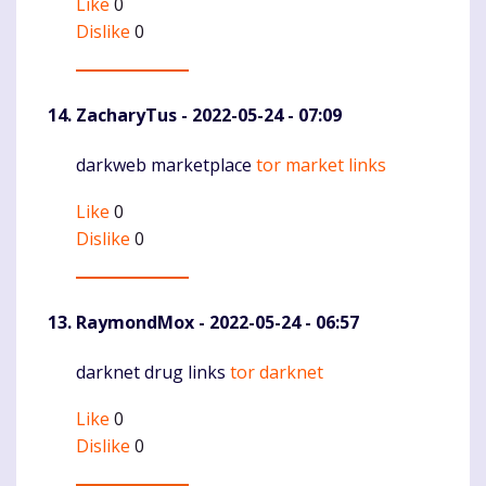
Like
0
Dislike
0
ZacharyTus
- 2022-05-24 - 07:09
darkweb marketplace
tor market links
Komentaras
Like
0
Dislike
0
RaymondMox
- 2022-05-24 - 06:57
darknet drug links
tor darknet
Komentaras
Like
0
Dislike
0