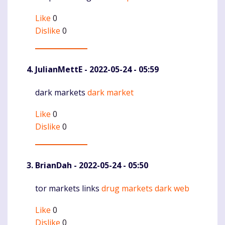
Like
0
Dislike
0
JulianMettE
- 2022-05-24 - 05:59
dark markets
dark market
Komentaras
Like
0
Dislike
0
BrianDah
- 2022-05-24 - 05:50
tor markets links
drug markets dark web
Komentaras
Like
0
Dislike
0