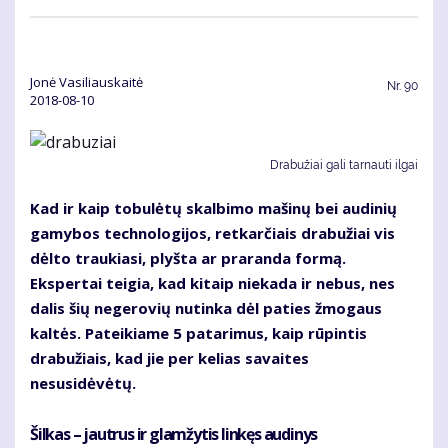
Jonė Vasiliauskaitė
Nr.
90
2018-08-10
Drabužiai gali tarnauti ilgai
Kad ir kaip tobulėtų skalbimo mašinų bei audinių
gamybos technologijos, retkarčiais drabužiai vis
dėlto traukiasi, plyšta ar praranda formą.
Ekspertai teigia, kad kitaip niekada ir nebus, nes
dalis šių negerovių nutinka dėl paties žmogaus
kaltės. Pateikiame 5 patarimus, kaip rūpintis
drabužiais, kad jie per kelias savaites
nesusidėvėtų.
Šilkas – jautrus ir glamžytis linkęs audinys