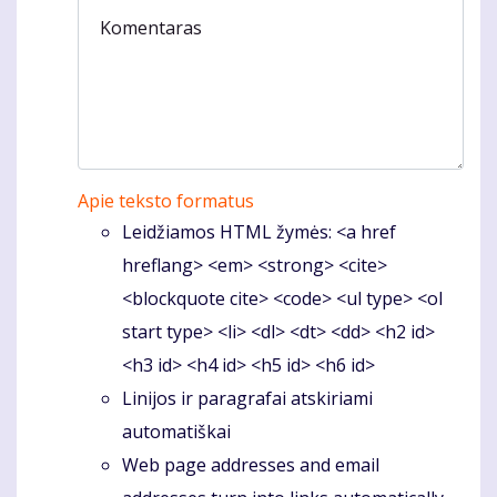
Komentaras
Apie teksto formatus
Leidžiamos HTML žymės: <a href
hreflang> <em> <strong> <cite>
<blockquote cite> <code> <ul type> <ol
start type> <li> <dl> <dt> <dd> <h2 id>
<h3 id> <h4 id> <h5 id> <h6 id>
Linijos ir paragrafai atskiriami
automatiškai
Web page addresses and email