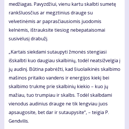
medžiagas. Pavyzdžiui, vienu kartu skalbti sumetę
rankšluosčius ar megztinius drauge su
velvetinėmis ar paprasčiausiomis juodomis
kelnėmis, ištrauksite tiesiog nebepataisomai
susivėlusį drabužį.
„Kartais siekdami sutaupyti žmonės stengiasi
išskalbti kuo daugiau skalbinių, todėl neatsižvelgia į
jų audinį. Būtina pabrėžti, kad šiuolaikinės skalbimo
mašinos pritaiko vandens ir energijos kiekį bei
skalbimo trukmę prie skalbinių kiekio – kuo jų
mažiau, tuo trumpiau ir skalbs. Todėl skalbdami
vienodus audinius drauge ne tik lengviau juos
apsaugosite, bet dar ir sutaupysite“, – teigia P.
Gendvilis.