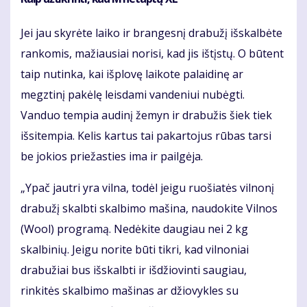
Jei jau skyrėte laiko ir brangesnį drabužį išskalbėte
rankomis, mažiausiai norisi, kad jis ištįstų. O būtent
taip nutinka, kai išplovę laikote palaidinę ar
megztinį pakėlę leisdami vandeniui nubėgti.
Vanduo tempia audinį žemyn ir drabužis šiek tiek
išsitempia. Kelis kartus tai pakartojus rūbas tarsi
be jokios priežasties ima ir pailgėja.
„Ypač jautri yra vilna, todėl jeigu ruošiatės vilnonį
drabužį skalbti skalbimo mašina, naudokite Vilnos
(Wool) programą. Nedėkite daugiau nei 2 kg
skalbinių. Jeigu norite būti tikri, kad vilnoniai
drabužiai bus išskalbti ir išdžiovinti saugiau,
rinkitės skalbimo mašinas ar džiovykles su