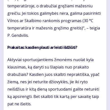
temperatūroje, o drabužiai gręžiami mažesniu
greičiu. Jei tokios galimybės nėra, galima pasirinkti
Vilnos ar Skalbimo rankomis programas (30 °C
temperatūra ir mažesnis gręžimo greitis)“, – teigia
P. Gendvilis.
Prakaitas: kasdien plauti ar leisti išdžiūti?
Aktyviai sportuojantiems žmonėms nuolat kyla
klausimas, ką daryti su šlapiais nuo prakaito
drabužiais? Kasdien juos skalbti nepraktiška, ypač
žiemą, nes jei neturite džiovyklės, jie iki ryto
neišdžius ir kitą dieną sportuodami galite neturėti
ką apsirengti. Bet skalbti tik kartą per savaitę taip
pat ne išeitis.