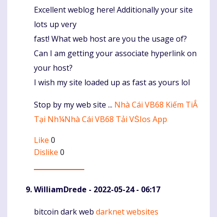
Excellent weblog here! Additionally your site
Komentaras
lots up very
fast! What web host are you the usage of?
Can I am getting your associate hyperlink on
your host?
I wish my site loaded up as fast as yours lol
Stop by my web site ...
Nhà Cái VB68 Kiếm TiẮ
Tại Nh¼Nhà Cái VB68 Tải VṠIos App
Like
0
Dislike
0
WilliamDrede
- 2022-05-24 - 06:17
bitcoin dark web
darknet websites
Komentaras