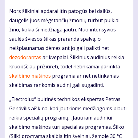
Nors šilkiniai apdarai itin patogūs bei dailūs,
daugelis juos mėgstančių žmonių turbūt puikiai
žino, kokia ši medžiaga jautri. Nuo intensyvios
saulės šviesos šilkas praranda spalvą, o
neišplaunamas dėmes ant jo gali palikti net
dezodorantas
ar kvepalai. Šilkinius audinius reikia
kruopščiau prižiūrėti, todėl netinkamai parinkta
skalbimo mašinos
programa ar net netinkamas
skalbimas rankomis audinį gali sugadinti.
„Electrolux“ buitinės technikos ekspertas Petras
Gendvilis aiškina, kad jautrioms medžiagoms plauti
reikia specialių programų. „Jautriam audiniui
skalbimo mašinos turi specialias programas. Šilko
(Silk) programa skalbia itin švelniai, žemoje 30 °C