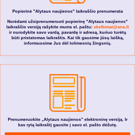
Popierinė "Alytaus naujienos" laikraščio prenumerata
Norėdami užsiprenumeruoti popierinę "Alytaus naujienos"
laikraščio versiją rašykite mums el. paštu:
skelbimai@ana.lt
ir nurodykite savo vardą, pavardę ir adresą, kuriuo turėtų
būti pristatomas laikraštis. Kai tik gausime jūsų laišką,
informuosime Jus dėl tolimesnių žingsnių.
Prenumeruokite „Alytaus naujienos” elektroninę versiją. Ir
kas rytą laikraštį gausite į savo el. pašto dėžutę.