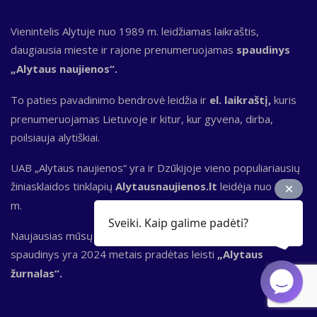
Vienintelis Alytuje nuo 1989 m. leidžiamas laikraštis,
daugiausia mieste ir rajone prenumeruojamas
spaudinys
„Alytaus naujienos“.
To paties pavadinimo bendrovė leidžia ir
el. laikraštį,
kuris
prenumeruojamas Lietuvoje ir kitur, kur gyvena, dirba,
poilsiauja alytiškiai.
UAB „Alytaus naujienos“ yra ir Dzūkijoje vieno populiariausių
žiniasklaidos tinklapių
Alytausnaujienos.lt
leidėja nuo 2000
m.
Sveiki. Kaip galime padėti?
Naujausias mūsų redakcijos ir kūrybinių bendradarbių
spaudinys yra 2024 metais pradėtas leisti
„Alytaus
žurnalas“.