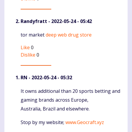
Randyfratt
- 2022-05-24 - 05:42
tor market
deep web drug store
Komentaras
Like
0
Dislike
0
RN
- 2022-05-24 - 05:32
It owns additional than 20 sports betting and
Komentaras
gaming brands across Europe,
Australia, Brazil and elsewhere.
Stop by my website;
www.Geocraft.xyz