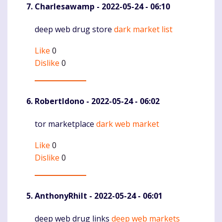
Charlesawamp
- 2022-05-24 - 06:10
deep web drug store
dark market list
Komentaras
Like
0
Dislike
0
RobertIdono
- 2022-05-24 - 06:02
tor marketplace
dark web market
Komentaras
Like
0
Dislike
0
AnthonyRhilt
- 2022-05-24 - 06:01
deep web drug links
deep web markets
Komentaras