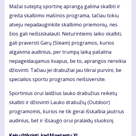
Mažai suteptą sportinę aprangą galima skalbti ir
greita skalbimo mašinos programa, tačiau tokiu
atveju nepadauginkite skalbimo priemonių, nes
šios gali neišsiskalauti. Neturintiems laiko skalbti,
gali praversti Garų (Steam) programos, kurios
atgaivina audinius, per trumpą laiką pašalina
nepageidaujamus kvapus, be to, aprangos nereikia
džiovinti. Tačiau jei drabužiai jau tikrai purvini, be
specialios sporto programos neišsiversite.
Sportinius orui laidžius lauko drabužius reikėtų
skalbti ir džiovinti Lauko drabužių (Outdoor)
programomis, kurios ne tik gerai išskalbia jautrius
audinius, bet ir išsaugo orui pralaidų sluoksnį.
Kaip užtikrinti, kad M netaptų XL