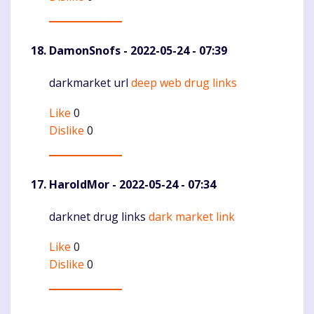
DamonSnofs
- 2022-05-24 - 07:39
darkmarket url
deep web drug links
Komentaras
Like
0
Dislike
0
HaroldMor
- 2022-05-24 - 07:34
darknet drug links
dark market link
Komentaras
Like
0
Dislike
0