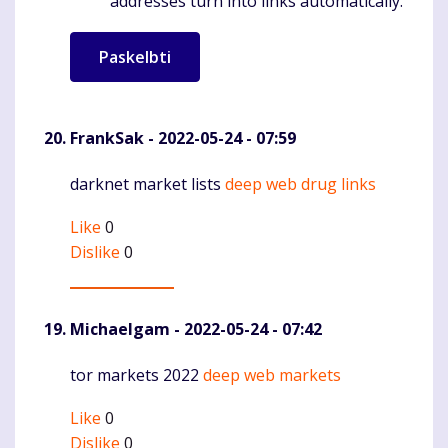
addresses turn into links automatically.
FrankSak
- 2022-05-24 - 07:59
darknet market lists
deep web drug links
Komentaras
Like
0
Dislike
0
Michaelgam
- 2022-05-24 - 07:42
tor markets 2022
deep web markets
Komentaras
Like
0
Dislike
0