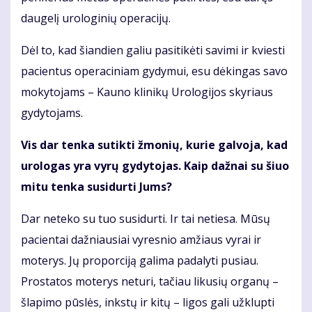
daugelį urologinių operacijų.
Dėl to, kad šiandien galiu pasitikėti savimi ir kviesti
pacientus operaciniam gydymui, esu dėkingas savo
mokytojams – Kauno klinikų Urologijos skyriaus
gydytojams.
Vis dar tenka sutikti žmonių, kurie galvoja, kad
urologas yra vyrų gydytojas. Kaip dažnai su šiuo
mitu tenka susidurti Jums?
Dar neteko su tuo susidurti. Ir tai netiesa. Mūsų
pacientai dažniausiai vyresnio amžiaus vyrai ir
moterys. Jų proporciją galima padalyti pusiau.
Prostatos moterys neturi, tačiau likusių organų –
šlapimo pūslės, inkstų ir kitų – ligos gali užklupti