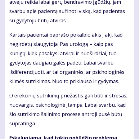
atveju reikia labai gerų bendravimo įgūdžių, jam
svarbu apie pacientą sužinoti viską, kad pacientas
su gydytoju būtų atviras.
Kartais pacientai paprašo pokalbio akis į akį, kad
negirdėtų slaugytoja. Pas urologą – kaip pas
kunigą: kiek pasakysi atvirai ir nuoširdžiai, tuo
gydytojas daugiau galės padėti. Labai svarbu
išdiferencijuoti, ar tai organinės, ar psichologinės
kilmės sutrikimas. Nuo to priklauso ir gydymas.
O erekcinių sutrikimų priežastis gali būti ir stresas,
nuovargis, psichologinė įtampa. Labai svarbu, kad
šio sutrikimo šalinimo procese antroji pusė būtų
supratinga.
Eskaluojama, kad tokio pobūdžio problema