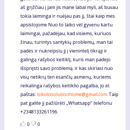
aš grįžčiau į jam jis mane labai myli, aš buvau
tokia laiminga ir nuėjau pas jį, štai kaip mes
apsistojome Nuo to laiko vėl gyvenu kartu
laimingai, pažadėjau, kad visiems, kuriuos
žinau, turintys santykių problemų, man tai
padės ir nukreipsiu jį į vienintelį tikrąjį ir
galingą rašybos keitiklį, kuris man padėjo
išspręsti savo problemą. ir kas skiriasi nuo
visų netikrų ten esančių asmenų, kuriems
reikalinga rašybos keitiklio pagalba, jo el.
paštas:
isikolosolutionhome@gmail.com
Taip
pat galite jį pažiūrėti „Whatsapp“ telefonu
+2348133261196.
0
0