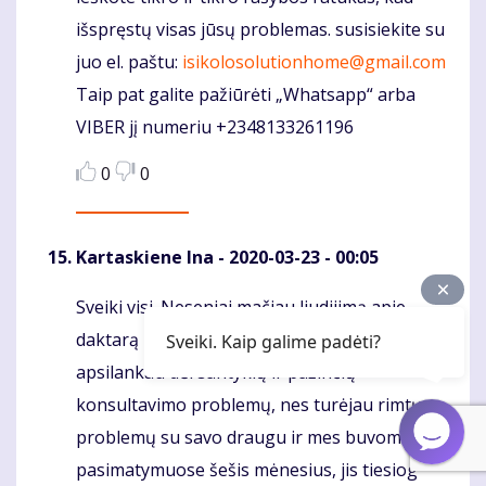
išspręstų visas jūsų problemas. susisiekite su
juo el. paštu:
isikolosolutionhome@gmail.com
Taip pat galite pažiūrėti „Whatsapp“ arba
VIBER jį numeriu +2348133261196
0
0
Kartaskiene Ina
- 2020-03-23 - 00:05
Sveiki visi. Neseniai mačiau liudijimą apie
Komentaras
daktarą Ilekhojie „***** og“, kuriame
Sveiki. Kaip galime padėti?
apsilankau dėl santykių ir pažinčių
konsultavimo problemų, nes turėjau rimtų
problemų su savo draugu ir mes buvome
pasimatymuose šešis mėnesius, jis tiesiog