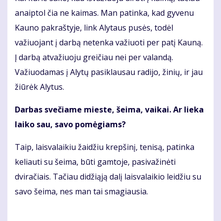
anaiptol čia ne kaimas. Man patinka, kad gyvenu
Kauno pakraštyje, link Alytaus pusės, todėl
važiuojant į darbą netenka važiuoti per patį Kauną.
Į darbą atvažiuoju greičiau nei per valandą.
Važiuodamas į Alytų pasiklausau radijo, žinių, ir jau
žiūrėk Alytus.
Darbas svečiame mieste, šeima, vaikai. Ar lieka
laiko sau, savo pomėgiams?
Taip, laisvalaikiu žaidžiu krepšinį, tenisą, patinka
keliauti su šeima, būti gamtoje, pasivažinėti
dviračiais. Tačiau didžiąją dalį laisvalaikio leidžiu su
savo šeima, nes man tai smagiausia.