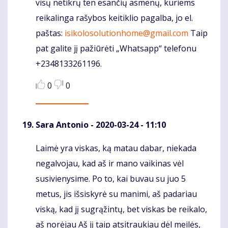
visų netikrų ten esančių asmenų, kuriems
reikalinga rašybos keitiklio pagalba, jo el.
paštas:
isikolosolutionhome@gmail.com
Taip
pat galite jį pažiūrėti „Whatsapp“ telefonu
+2348133261196.
0
0
Sara Antonio
- 2020-03-24 - 11:10
Laimė yra viskas, ką matau dabar, niekada
Komentaras
negalvojau, kad aš ir mano vaikinas vėl
susivienysime. Po to, kai buvau su juo 5
metus, jis išsiskyrė su manimi, aš padariau
viską, kad jį sugrąžintų, bet viskas be reikalo,
aš norėjau Aš jį taip atsitraukiau dėl meilės,