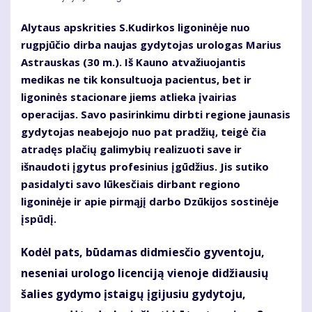
Alytaus apskrities S.Kudirkos ligoninėje nuo
rugpjūčio dirba naujas gydytojas urologas Marius
Astrauskas (30 m.). Iš Kauno atvažiuojantis
medikas ne tik konsultuoja pacientus, bet ir
ligoninės stacionare jiems atlieka įvairias
operacijas. Savo pasirinkimu dirbti regione jaunasis
gydytojas neabejojo nuo pat pradžių, teigė čia
atradęs plačių galimybių realizuoti save ir
išnaudoti įgytus profesinius įgūdžius. Jis sutiko
pasidalyti savo lūkesčiais dirbant regiono
ligoninėje ir apie pirmąjį darbo Dzūkijos sostinėje
įspūdį.
Kodėl pats, būdamas didmiesčio gyventoju,
neseniai urologo licenciją vienoje didžiausių
šalies gydymo įstaigų įgijusiu gydytoju,