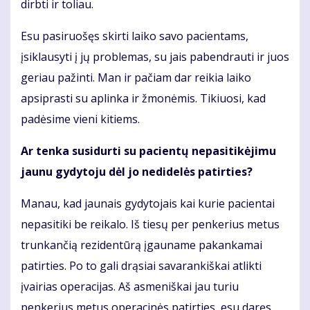
dirbti ir toliau.
Esu pasiruošęs skirti laiko savo pacientams,
įsiklausyti į jų problemas, su jais pabendrauti ir juos
geriau pažinti. Man ir pačiam dar reikia laiko
apsiprasti su aplinka ir žmonėmis. Tikiuosi, kad
padėsime vieni kitiems.
Ar tenka susidurti su pacientų nepasitikėjimu
jaunu gydytoju dėl jo nedidelės patirties?
Manau, kad jaunais gydytojais kai kurie pacientai
nepasitiki be reikalo. Iš tiesų per penkerius metus
trunkančią rezidentūrą įgauname pakankamai
patirties. Po to gali drąsiai savarankiškai atlikti
įvairias operacijas. Aš asmeniškai jau turiu
penkerius metus operacinės patirties, esu daręs