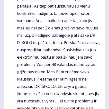
panašiai. Aš taip pat susidūriau su vienu
konkrečiu liudijimu, tai buvo apie moterį,
vadinamą Ana, ji paliudijo apie tai, kaip jis
mažiau nei per 2 dienas grąžino savo buvusį
meilužį, o liudijimo pabaigoje ji atsisakė DR
ISIKOLO el. pašto adreso. Perskaičiusi visa tai,
nusprendžiau pabandyti. Susisiekiau su juo
elektroniniu paštu ir paaiškinau jam savo
problemą. Vos per 48 valandas mano vyras
grįžo pas mane. Mes išsprendėme savo
klausimus ir esame dar laimingesni nei
anksčiau DR ISIKOLO, tikrai yra gabus
žmogus ir aš jo nesustabdysiu skelbti, nes jis
yra nuostabus vyras ... Jei turite problemų ir
ieškote tikro ir tikro rašybos ratukas, kad