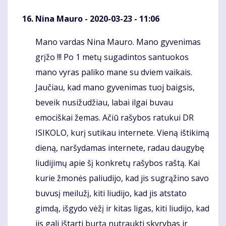
Nina Mauro
- 2020-03-23 - 11:06
Mano vardas Nina Mauro. Mano gyvenimas
Komentaras
grįžo !!! Po 1 metų sugadintos santuokos
mano vyras paliko mane su dviem vaikais.
Jaučiau, kad mano gyvenimas tuoj baigsis,
beveik nusižudžiau, labai ilgai buvau
emociškai žemas. Ačiū rašybos ratukui DR
ISIKOLO, kurį sutikau internete. Vieną ištikimą
dieną, naršydamas internete, radau daugybę
liudijimų apie šį konkretų rašybos raštą. Kai
kurie žmonės paliudijo, kad jis sugrąžino savo
buvusį meilužį, kiti liudijo, kad jis atstato
gimdą, išgydo vėžį ir kitas ligas, kiti liudijo, kad
jis gali ištarti burtą nutraukti skyrybas ir