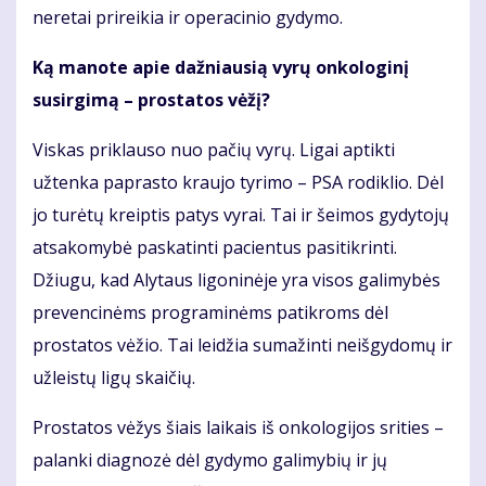
neretai prireikia ir operacinio gydymo.
Ką manote apie dažniausią vyrų onkologinį
susirgimą – prostatos vėžį?
Viskas priklauso nuo pačių vyrų. Ligai aptikti
užtenka paprasto kraujo tyrimo – PSA rodiklio. Dėl
jo turėtų kreiptis patys vyrai. Tai ir šeimos gydytojų
atsakomybė paskatinti pacientus pasitikrinti.
Džiugu, kad Alytaus ligoninėje yra visos galimybės
prevencinėms programinėms patikroms dėl
prostatos vėžio. Tai leidžia sumažinti neišgydomų ir
užleistų ligų skaičių.
Prostatos vėžys šiais laikais iš onkologijos srities –
palanki diagnozė dėl gydymo galimybių ir jų