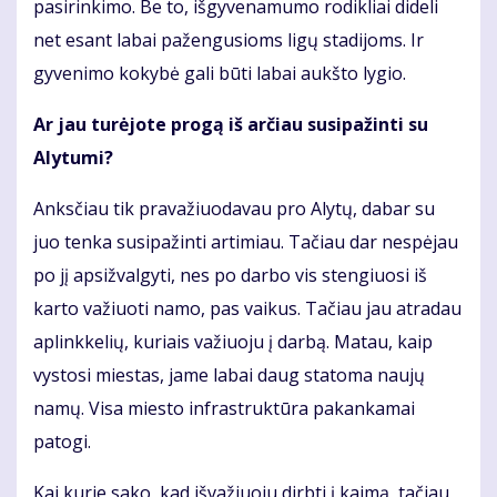
pasirinkimo. Be to, išgyvenamumo rodikliai dideli
net esant labai pažengusioms ligų stadijoms. Ir
gyvenimo kokybė gali būti labai aukšto lygio.
Ar jau turėjote progą iš arčiau susipažinti su
Alytumi?
Anksčiau tik pravažiuodavau pro Alytų, dabar su
juo tenka susipažinti artimiau. Tačiau dar nespėjau
po jį apsižvalgyti, nes po darbo vis stengiuosi iš
karto važiuoti namo, pas vaikus. Tačiau jau atradau
aplinkkelių, kuriais važiuoju į darbą. Matau, kaip
vystosi miestas, jame labai daug statoma naujų
namų. Visa miesto infrastruktūra pakankamai
patogi.
Kai kurie sako, kad išvažiuoju dirbti į kaimą, tačiau