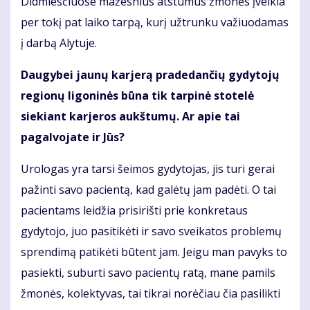
Didmiesčiuose mažesnius atstumus žmonės įveikia
per tokį pat laiko tarpą, kurį užtrunku važiuodamas
į darbą Alytuje.
Daugybei jaunų karjerą pradedančių gydytojų
regionų ligoninės būna tik tarpinė stotelė
siekiant karjeros aukštumų. Ar apie tai
pagalvojate ir Jūs?
Urologas yra tarsi šeimos gydytojas, jis turi gerai
pažinti savo pacientą, kad galėtų jam padėti. O tai
pacientams leidžia prisirišti prie konkretaus
gydytojo, juo pasitikėti ir savo sveikatos problemų
sprendimą patikėti būtent jam. Jeigu man pavyks to
pasiekti, suburti savo pacientų ratą, mane pamils
žmonės, kolektyvas, tai tikrai norėčiau čia pasilikti