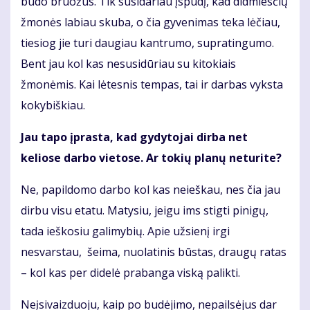
būdo bruožus. Tik susidariau įspūdį, kad didmiesčių
žmonės labiau skuba, o čia gyvenimas teka lėčiau,
tiesiog jie turi daugiau kantrumo, supratingumo.
Bent jau kol kas nesusidūriau su kitokiais
žmonėmis. Kai lėtesnis tempas, tai ir darbas vyksta
kokybiškiau.
Jau tapo įprasta, kad gydytojai dirba net
keliose darbo vietose. Ar tokių planų neturite?
Ne, papildomo darbo kol kas neieškau, nes čia jau
dirbu visu etatu. Matysiu, jeigu ims stigti pinigų,
tada ieškosiu galimybių. Apie užsienį irgi
nesvarstau, šeima, nuolatinis būstas, draugų ratas
– kol kas per didelė prabanga viską palikti.
Neįsivaizduoju, kaip po budėjimo, nepailsėjus dar