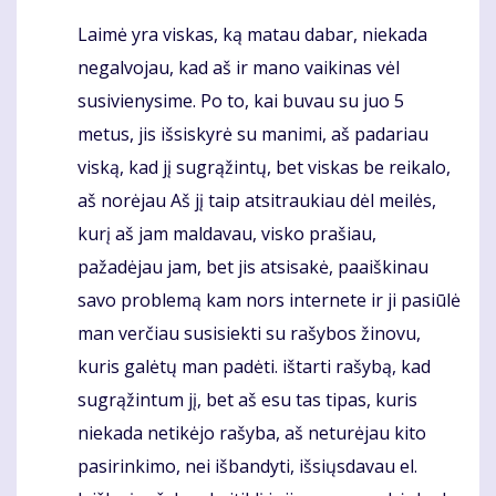
Laimė yra viskas, ką matau dabar, niekada
Komentaras
negalvojau, kad aš ir mano vaikinas vėl
susivienysime. Po to, kai buvau su juo 5
metus, jis išsiskyrė su manimi, aš padariau
viską, kad jį sugrąžintų, bet viskas be reikalo,
aš norėjau Aš jį taip atsitraukiau dėl meilės,
kurį aš jam maldavau, visko prašiau,
pažadėjau jam, bet jis atsisakė, paaiškinau
savo problemą kam nors internete ir ji pasiūlė
man verčiau susisiekti su rašybos žinovu,
kuris galėtų man padėti. ištarti rašybą, kad
sugrąžintum jį, bet aš esu tas tipas, kuris
niekada netikėjo rašyba, aš neturėjau kito
pasirinkimo, nei išbandyti, išsiųsdavau el.