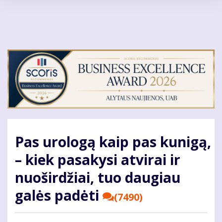
Pereiti
į
pagrindinį
turinį
Pas urologą kaip pas kunigą,
– kiek pasakysi atvirai ir
nuoširdžiai, tuo daugiau
galės padėti
(7490)