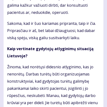
galima kažkur važiuoti dirbti, dar konsultuoti
pacientus ar, neduokdie, operuoti.
Sakoma, kad ir šuo kariamas pripranta, taip ir čia.
Priprasčiau ir aš, bet labai džiaugiuosi, kad dabar
viską spėju, viską galiu susitvarkyti laiku.
Kaip vertinate gydytojų atlyginimų situaciją
Lietuvoje?
Žinoma, kad norėtųsi didesnio atlyginimo, kas jo
nenorėtų. Darbas turėtų būti organizuojamas
konstruktyviai, kad gydytojas turėtų galimybę
pakankamai laiko skirti pacientui, įsigilinti į jo
rūpesčius, neskubėti. Manau, kad gydytojų darbo
krūviai yra per dideli. Jie turėtų būti apibrėžti vienu