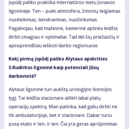
įspūdį paliko praktika internatūros metu Jonavos
ligoninėje. Ten – puiki atmosfera, žmonių teigiamas
nusiteikimas, bendravimas, nuoširdumas.
Pagalvojau, kad mažesnė, kamerinė aplinka leidžia
dirbti smagiau ir optimaliai. Tad dėl šių priežasčių ir
apsisprendžiau ieškoti darbo regionuose.
Kokį pirmą įspūdį paliko Alytaus apskrities
S.Kudirkos ligoninė kaip potenciali Jūsų
darbovietė?
Alytaus ligoninė turi aukštą urologijos licencijos
lygį. Tai leidžia stacionare atlikti labai platų
operacijų spektrą. Man patinka, kad galiu dirbti ne
tik ambulatorijoje, bet ir stacionare. Dabar turiu
pusę etato ir ten, ir ten. Čia yra geras aprūpinimas