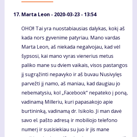
Marta Leon
- 2020-03-23 - 13:54
OHO!! Tai yra nuostabiausias dalykas, kokį aš
Komentaras
kada nors gyvenime patyriau. Mano vardas
Marta Leon, aš niekada negalvojau, kad vėl
šypsosi, kai mano vyras vienerius metus
paliko mane su dviem vaikais, visos pastangos
jį sugrąžinti nepavyko ir aš buvau Nusivylęs
parvežti jį namo, aš maniau, kad daugiau jo
nebematysiu, kol „Facebook“ nepateko į poną,
vadinamą Milleriu, kuri papasakojo apie
burtininką, vadinamą dr. Isikolo. Ji man davė
savo el. pašto adresą ir mobiliojo telefono
numerį ir susisiekiau su juo ir jis mane