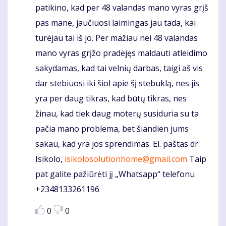
patikino, kad per 48 valandas mano vyras grįš
pas mane, jaučiuosi laimingas jau tada, kai
turėjau tai iš jo. Per mažiau nei 48 valandas
mano vyras grįžo pradėjęs maldauti atleidimo
sakydamas, kad tai velnių darbas, taigi aš vis
dar stebiuosi iki šiol apie šį stebuklą, nes jis
yra per daug tikras, kad būtų tikras, nes
žinau, kad tiek daug moterų susiduria su ta
pačia mano problema, bet šiandien jums
sakau, kad yra jos sprendimas. El. paštas dr.
Isikolo,
isikolosolutionhome@gmail.com
Taip
pat galite pažiūrėti jį „Whatsapp“ telefonu
+2348133261196
0
0