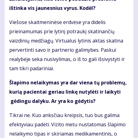
ištinka vis jaunesnius vyrus. Kodėl?
Viešose skaitmeninėse erdvėse yra didelis
prieinamumas prie lytinį potraukį skatinančių
vaizdinių medžiagų. Virtualus lytinis aktas skatina
pervertinti savo ir partnerio galimybes. Paskui
realybėje seka nusivylimas, o iš to gali išsivystyti ir
tam tikri padariniai.
Šlapimo nelaikymas yra dar viena tų problemų,
kurią pacientai geriau linkę nutylėti ir laikyti
gėdingu dalyku. Ar yra ko gėdytis?
Tikrai ne. Kuo anksčiau kreipsis, tuo bus galima
efektyviau padėti. Vizito metu nustatomas šlapimo
nelaikymo tipas ir skiriamas medikamentinis, o