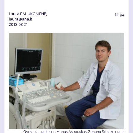
Laura BALIUKONIENĖ,
Nr.
94
laura@ana.lt
2018-08-21
Gydytojas urologas Marius Astrauskas. Zenono Šilinsko nuotr.