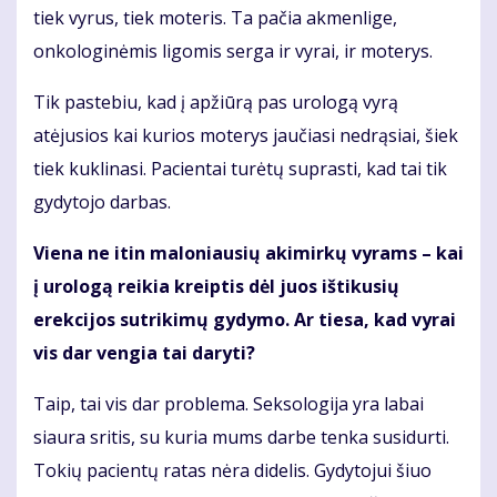
tiek vyrus, tiek moteris. Ta pačia akmenlige,
onkologinėmis ligomis serga ir vyrai, ir moterys.
Tik pastebiu, kad į apžiūrą pas urologą vyrą
atėjusios kai kurios moterys jaučiasi nedrąsiai, šiek
tiek kuklinasi. Pacientai turėtų suprasti, kad tai tik
gydytojo darbas.
Viena ne itin maloniausių akimirkų vyrams – kai
į urologą reikia kreiptis dėl juos ištikusių
erekcijos sutrikimų gydymo. Ar tiesa, kad vyrai
vis dar vengia tai daryti?
Taip, tai vis dar problema. Seksologija yra labai
siaura sritis, su kuria mums darbe tenka susidurti.
Tokių pacientų ratas nėra didelis. Gydytojui šiuo