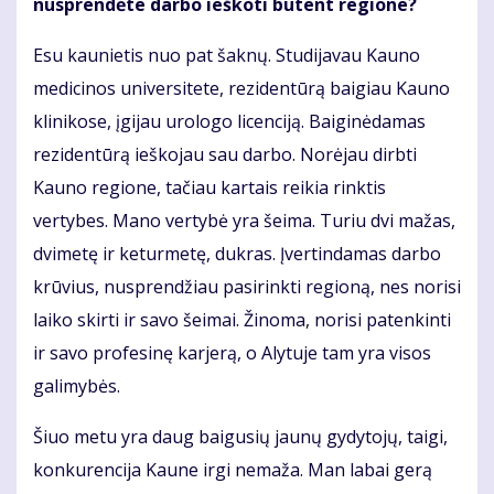
nusprendėte darbo ieškoti būtent regione?
Esu kaunietis nuo pat šaknų. Studijavau Kauno
medicinos universitete, rezidentūrą baigiau Kauno
klinikose, įgijau urologo licenciją. Baiginėdamas
rezidentūrą ieškojau sau darbo. Norėjau dirbti
Kauno regione, tačiau kartais reikia rinktis
vertybes. Mano vertybė yra šeima. Turiu dvi mažas,
dvimetę ir keturmetę, dukras. Įvertindamas darbo
krūvius, nusprendžiau pasirinkti regioną, nes norisi
laiko skirti ir savo šeimai. Žinoma, norisi patenkinti
ir savo profesinę karjerą, o Alytuje tam yra visos
galimybės.
Šiuo metu yra daug baigusių jaunų gydytojų, taigi,
konkurencija Kaune irgi nemaža. Man labai gerą