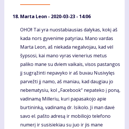
Marta Leon
- 2020-03-23 - 14:06
OHO!! Tai yra nuostabiausias dalykas, kokį aš
Komentaras
kada nors gyvenime patyriau. Mano vardas
Marta Leon, aš niekada negalvojau, kad vėl
šypsosi, kai mano vyras vienerius metus
paliko mane su dviem vaikais, visos pastangos
jį sugrąžinti nepavyko ir aš buvau Nusivylęs
parvežti jį namo, aš maniau, kad daugiau jo
nebematysiu, kol „Facebook“ nepateko į poną,
vadinamą Milleriu, kuri papasakojo apie
burtininką, vadinamą dr. Isikolo. Ji man davė
savo el. pašto adresą ir mobiliojo telefono
numerį ir susisiekiau su juo ir jis mane