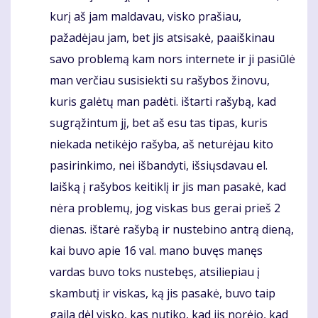
kurį aš jam maldavau, visko prašiau,
pažadėjau jam, bet jis atsisakė, paaiškinau
savo problemą kam nors internete ir ji pasiūlė
man verčiau susisiekti su rašybos žinovu,
kuris galėtų man padėti. ištarti rašybą, kad
sugrąžintum jį, bet aš esu tas tipas, kuris
niekada netikėjo rašyba, aš neturėjau kito
pasirinkimo, nei išbandyti, išsiųsdavau el.
laišką į rašybos keitiklį ir jis man pasakė, kad
nėra problemų, jog viskas bus gerai prieš 2
dienas. ištarė rašybą ir nustebino antrą dieną,
kai buvo apie 16 val. mano buvęs manęs
vardas buvo toks nustebęs, atsiliepiau į
skambutį ir viskas, ką jis pasakė, buvo taip
gaila dėl visko, kas nutiko, kad jis norėjo, kad