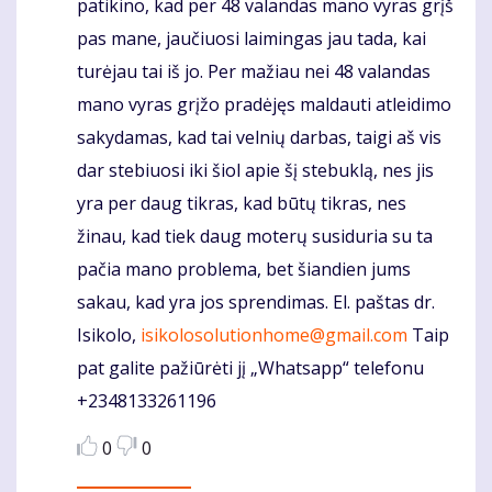
patikino, kad per 48 valandas mano vyras grįš
pas mane, jaučiuosi laimingas jau tada, kai
turėjau tai iš jo. Per mažiau nei 48 valandas
mano vyras grįžo pradėjęs maldauti atleidimo
sakydamas, kad tai velnių darbas, taigi aš vis
dar stebiuosi iki šiol apie šį stebuklą, nes jis
yra per daug tikras, kad būtų tikras, nes
žinau, kad tiek daug moterų susiduria su ta
pačia mano problema, bet šiandien jums
sakau, kad yra jos sprendimas. El. paštas dr.
Isikolo,
isikolosolutionhome@gmail.com
Taip
pat galite pažiūrėti jį „Whatsapp“ telefonu
+2348133261196
0
0