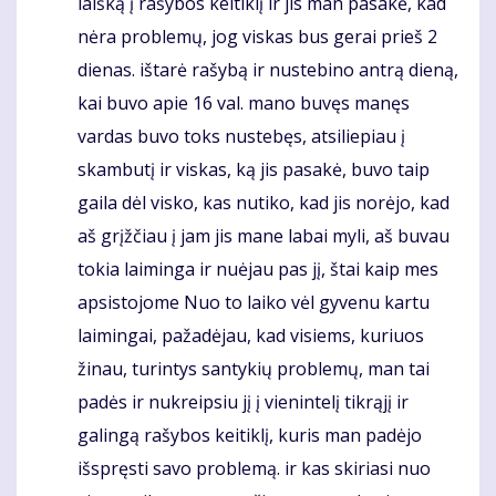
laišką į rašybos keitiklį ir jis man pasakė, kad
nėra problemų, jog viskas bus gerai prieš 2
dienas. ištarė rašybą ir nustebino antrą dieną,
kai buvo apie 16 val. mano buvęs manęs
vardas buvo toks nustebęs, atsiliepiau į
skambutį ir viskas, ką jis pasakė, buvo taip
gaila dėl visko, kas nutiko, kad jis norėjo, kad
aš grįžčiau į jam jis mane labai myli, aš buvau
tokia laiminga ir nuėjau pas jį, štai kaip mes
apsistojome Nuo to laiko vėl gyvenu kartu
laimingai, pažadėjau, kad visiems, kuriuos
žinau, turintys santykių problemų, man tai
padės ir nukreipsiu jį į vienintelį tikrąjį ir
galingą rašybos keitiklį, kuris man padėjo
išspręsti savo problemą. ir kas skiriasi nuo