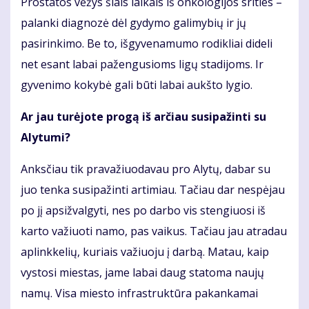
Prostatos vėžys šiais laikais iš onkologijos srities –
palanki diagnozė dėl gydymo galimybių ir jų
pasirinkimo. Be to, išgyvenamumo rodikliai dideli
net esant labai pažengusioms ligų stadijoms. Ir
gyvenimo kokybė gali būti labai aukšto lygio.
Ar jau turėjote progą iš arčiau susipažinti su
Alytumi?
Anksčiau tik pravažiuodavau pro Alytų, dabar su
juo tenka susipažinti artimiau. Tačiau dar nespėjau
po jį apsižvalgyti, nes po darbo vis stengiuosi iš
karto važiuoti namo, pas vaikus. Tačiau jau atradau
aplinkkelių, kuriais važiuoju į darbą. Matau, kaip
vystosi miestas, jame labai daug statoma naujų
namų. Visa miesto infrastruktūra pakankamai