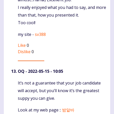
I really enjoyed what you had to say, and more
than that, how you presented it.
Too cool!
my site -
sv388
Like
0
Dislike
0
OQ
- 2022-05-15 - 10:05
It’s not a guarantee that your job candidate
Komentaras
will accept, but you’ll know it’s the greatest
suppy you can give.
Look at my web page ::
밤알바