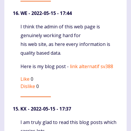
WE
- 2022-05-15 - 17:44
I think the admin of this web page is
Komentaras
genuinely working hard for
his web site, as here every information is
quality based data.
Here is my blog post -
link alternatif sv388
Like
0
Dislike
0
KX
- 2022-05-15 - 17:37
I am truly glad to read this blog posts which
Komentaras
carries lots