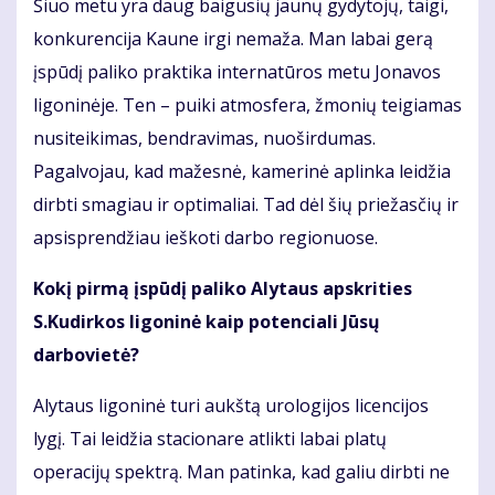
Šiuo metu yra daug baigusių jaunų gydytojų, taigi,
konkurencija Kaune irgi nemaža. Man labai gerą
įspūdį paliko praktika internatūros metu Jonavos
ligoninėje. Ten – puiki atmosfera, žmonių teigiamas
nusiteikimas, bendravimas, nuoširdumas.
Pagalvojau, kad mažesnė, kamerinė aplinka leidžia
dirbti smagiau ir optimaliai. Tad dėl šių priežasčių ir
apsisprendžiau ieškoti darbo regionuose.
Kokį pirmą įspūdį paliko Alytaus apskrities
S.Kudirkos ligoninė kaip potenciali Jūsų
darbovietė?
Alytaus ligoninė turi aukštą urologijos licencijos
lygį. Tai leidžia stacionare atlikti labai platų
operacijų spektrą. Man patinka, kad galiu dirbti ne