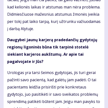
kad kelionės laikas ir atstumas man nėra problema.
Didmiesčiuose mažesnius atstumus žmonės įveikia
per tokį pat laiko tarpą, kurį užtrunku važiuodamas
į darbą Alytuje.
Daugybei jaunų karjerą pradedančių gydytojų
regionų ligoninės būna tik tarpinė stotelė
siekiant karjeros aukštumų. Ar apie tai
pagalvojate ir Jūs?
Urologas yra tarsi šeimos gydytojas, jis turi gerai
pažinti savo pacientą, kad galėtų jam padėti. O tai
pacientams leidžia prisirišti prie konkretaus
gydytojo, juo pasitikėti ir savo sveikatos problemų
sprendimą patikėti būtent jam. Jeigu man pavyks to