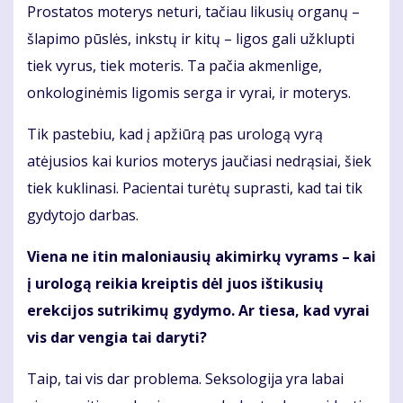
Prostatos moterys neturi, tačiau likusių organų –
šlapimo pūslės, inkstų ir kitų – ligos gali užklupti
tiek vyrus, tiek moteris. Ta pačia akmenlige,
onkologinėmis ligomis serga ir vyrai, ir moterys.
Tik pastebiu, kad į apžiūrą pas urologą vyrą
atėjusios kai kurios moterys jaučiasi nedrąsiai, šiek
tiek kuklinasi. Pacientai turėtų suprasti, kad tai tik
gydytojo darbas.
Viena ne itin maloniausių akimirkų vyrams – kai
į urologą reikia kreiptis dėl juos ištikusių
erekcijos sutrikimų gydymo. Ar tiesa, kad vyrai
vis dar vengia tai daryti?
Taip, tai vis dar problema. Seksologija yra labai