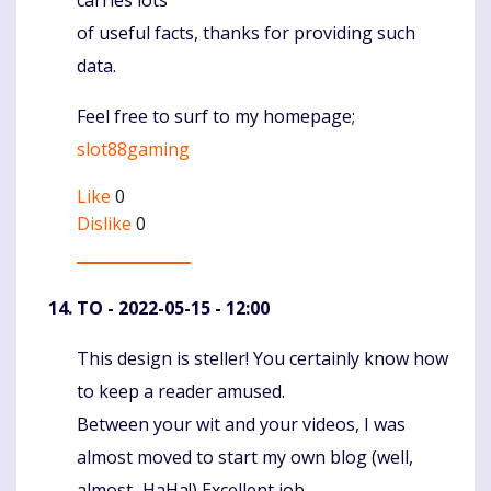
of useful facts, thanks for providing such
data.
Feel free to surf to my homepage;
slot88gaming
Like
0
Dislike
0
TO
- 2022-05-15 - 12:00
This design is steller! You certainly know how
Komentaras
to keep a reader amused.
Between your wit and your videos, I was
almost moved to start my own blog (well,
almost...HaHa!) Excellent job.