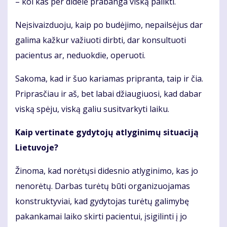
– kol kas per didelė prabanga viską palikti.
Neįsivaizduoju, kaip po budėjimo, nepailsėjus dar
galima kažkur važiuoti dirbti, dar konsultuoti
pacientus ar, neduokdie, operuoti.
Sakoma, kad ir šuo kariamas pripranta, taip ir čia.
Priprasčiau ir aš, bet labai džiaugiuosi, kad dabar
viską spėju, viską galiu susitvarkyti laiku.
Kaip vertinate gydytojų atlyginimų situaciją
Lietuvoje?
Žinoma, kad norėtųsi didesnio atlyginimo, kas jo
nenorėtų. Darbas turėtų būti organizuojamas
konstruktyviai, kad gydytojas turėtų galimybę
pakankamai laiko skirti pacientui, įsigilinti į jo