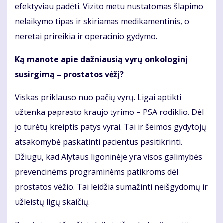
efektyviau padėti. Vizito metu nustatomas šlapimo
nelaikymo tipas ir skiriamas medikamentinis, o
neretai prireikia ir operacinio gydymo.
Ką manote apie dažniausią vyrų onkologinį
susirgimą – prostatos vėžį?
Viskas priklauso nuo pačių vyrų. Ligai aptikti
užtenka paprasto kraujo tyrimo – PSA rodiklio. Dėl
jo turėtų kreiptis patys vyrai. Tai ir šeimos gydytojų
atsakomybė paskatinti pacientus pasitikrinti.
Džiugu, kad Alytaus ligoninėje yra visos galimybės
prevencinėms programinėms patikroms dėl
prostatos vėžio. Tai leidžia sumažinti neišgydomų ir
užleistų ligų skaičių.