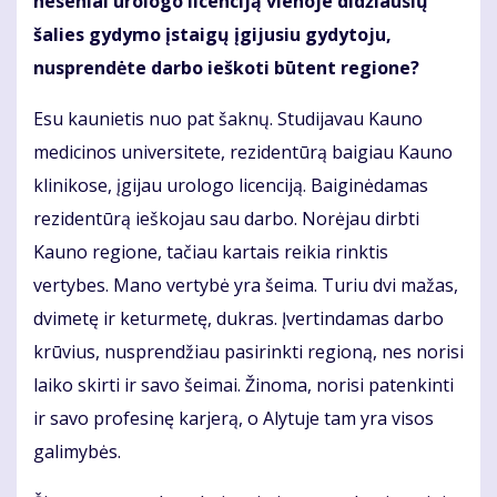
neseniai urologo licenciją vienoje didžiausių
šalies gydymo įstaigų įgijusiu gydytoju,
nusprendėte darbo ieškoti būtent regione?
Esu kaunietis nuo pat šaknų. Studijavau Kauno
medicinos universitete, rezidentūrą baigiau Kauno
klinikose, įgijau urologo licenciją. Baiginėdamas
rezidentūrą ieškojau sau darbo. Norėjau dirbti
Kauno regione, tačiau kartais reikia rinktis
vertybes. Mano vertybė yra šeima. Turiu dvi mažas,
dvimetę ir keturmetę, dukras. Įvertindamas darbo
krūvius, nusprendžiau pasirinkti regioną, nes norisi
laiko skirti ir savo šeimai. Žinoma, norisi patenkinti
ir savo profesinę karjerą, o Alytuje tam yra visos
galimybės.