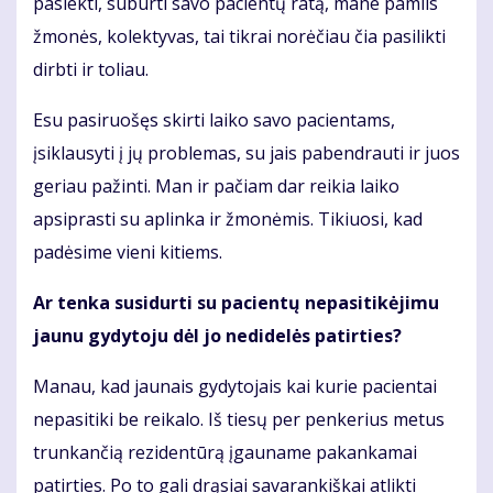
pasiekti, suburti savo pacientų ratą, mane pamils
žmonės, kolektyvas, tai tikrai norėčiau čia pasilikti
dirbti ir toliau.
Esu pasiruošęs skirti laiko savo pacientams,
įsiklausyti į jų problemas, su jais pabendrauti ir juos
geriau pažinti. Man ir pačiam dar reikia laiko
apsiprasti su aplinka ir žmonėmis. Tikiuosi, kad
padėsime vieni kitiems.
Ar tenka susidurti su pacientų nepasitikėjimu
jaunu gydytoju dėl jo nedidelės patirties?
Manau, kad jaunais gydytojais kai kurie pacientai
nepasitiki be reikalo. Iš tiesų per penkerius metus
trunkančią rezidentūrą įgauname pakankamai
patirties. Po to gali drąsiai savarankiškai atlikti