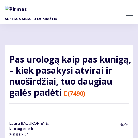
Pereiti
į
pagrindinį
ALYTAUS KRAŠTO LAIKRAŠTIS
turinį
Pas urologą kaip pas kunigą,
– kiek pasakysi atvirai ir
nuoširdžiai, tuo daugiau
galės padėti
(7490)
Laura BALIUKONIENĖ,
Nr.
94
laura@ana.lt
2018-08-21