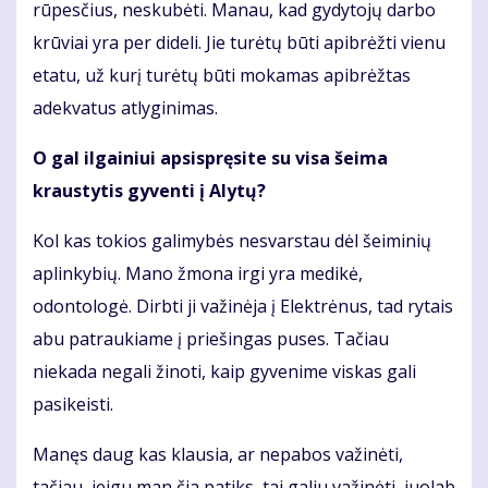
rūpesčius, neskubėti. Manau, kad gydytojų darbo
krūviai yra per dideli. Jie turėtų būti apibrėžti vienu
etatu, už kurį turėtų būti mokamas apibrėžtas
adekvatus atlyginimas.
O gal ilgainiui apsispręsite su visa šeima
kraustytis gyventi į Alytų?
Kol kas tokios galimybės nesvarstau dėl šeiminių
aplinkybių. Mano žmona irgi yra medikė,
odontologė. Dirbti ji važinėja į Elektrėnus, tad rytais
abu patraukiame į priešingas puses. Tačiau
niekada negali žinoti, kaip gyvenime viskas gali
pasikeisti.
Manęs daug kas klausia, ar nepabos važinėti,
tačiau, jeigu man čia patiks, tai galiu važinėti, juolab