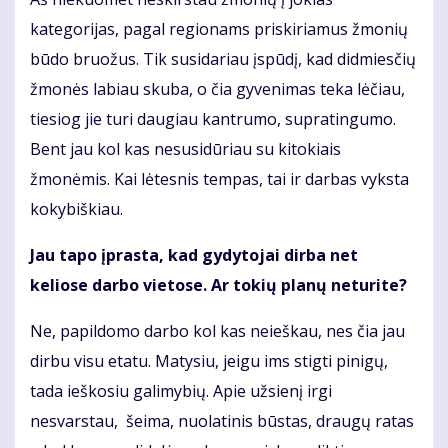
kategorijas, pagal regionams priskiriamus žmonių
būdo bruožus. Tik susidariau įspūdį, kad didmiesčių
žmonės labiau skuba, o čia gyvenimas teka lėčiau,
tiesiog jie turi daugiau kantrumo, supratingumo.
Bent jau kol kas nesusidūriau su kitokiais
žmonėmis. Kai lėtesnis tempas, tai ir darbas vyksta
kokybiškiau.
Jau tapo įprasta, kad gydytojai dirba net
keliose darbo vietose. Ar tokių planų neturite?
Ne, papildomo darbo kol kas neieškau, nes čia jau
dirbu visu etatu. Matysiu, jeigu ims stigti pinigų,
tada ieškosiu galimybių. Apie užsienį irgi
nesvarstau, šeima, nuolatinis būstas, draugų ratas