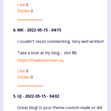
Like
0
Dislike
0
MK
- 2022-05-15 - 04:15
I couldn't resist commenting. Very well written!
Komentaras
Take a look at my blog ... slot 88,
https://thedemonslair.us
,
Like
0
Dislike
0
UJ
- 2022-05-15 - 04:02
Great blog! Is your theme custom made or did
Komentaras