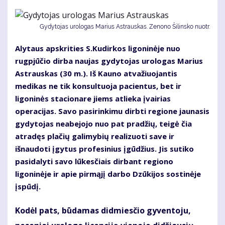
Gydytojas urologas Marius Astrauskas. Zenono Šilinsko nuotr.
Alytaus apskrities S.Kudirkos ligoninėje nuo
rugpjūčio dirba naujas gydytojas urologas Marius
Astrauskas (30 m.). Iš Kauno atvažiuojantis
medikas ne tik konsultuoja pacientus, bet ir
ligoninės stacionare jiems atlieka įvairias
operacijas. Savo pasirinkimu dirbti regione jaunasis
gydytojas neabejojo nuo pat pradžių, teigė čia
atradęs plačių galimybių realizuoti save ir
išnaudoti įgytus profesinius įgūdžius. Jis sutiko
pasidalyti savo lūkesčiais dirbant regiono
ligoninėje ir apie pirmąjį darbo Dzūkijos sostinėje
įspūdį.
Kodėl pats, būdamas didmiesčio gyventoju,