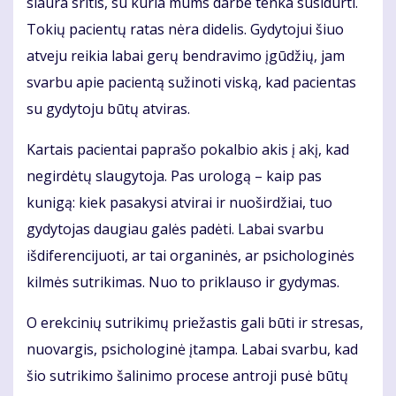
siaura sritis, su kuria mums darbe tenka susidurti.
Tokių pacientų ratas nėra didelis. Gydytojui šiuo
atveju reikia labai gerų bendravimo įgūdžių, jam
svarbu apie pacientą sužinoti viską, kad pacientas
su gydytoju būtų atviras.
Kartais pacientai paprašo pokalbio akis į akį, kad
negirdėtų slaugytoja. Pas urologą – kaip pas
kunigą: kiek pasakysi atvirai ir nuoširdžiai, tuo
gydytojas daugiau galės padėti. Labai svarbu
išdiferencijuoti, ar tai organinės, ar psichologinės
kilmės sutrikimas. Nuo to priklauso ir gydymas.
O erekcinių sutrikimų priežastis gali būti ir stresas,
nuovargis, psichologinė įtampa. Labai svarbu, kad
šio sutrikimo šalinimo procese antroji pusė būtų