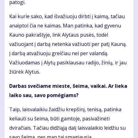
patogi.
Kai kurie sako, kad išvažiuoju dirbti į kaimą, tačiau
anaiptol čia ne kaimas. Man patinka, kad gyvenu
Kauno pakraštyje, link Alytaus pusės, todėl
važiuojant į darbą netenka važiuoti per patį Kauną.
Į darbą atvažiuoju greičiau nei per valandą.
Važiuodamas į Alytų pasiklausau radijo, žinių, ir jau
žiūrėk Alytus.
Darbas svečiame mieste, šeima, vaikai. Ar lieka
laiko sau, savo pomėgiams?
Taip, laisvalaikiu žaidžiu krepšinį, tenisą, patinka
keliauti su šeima, būti gamtoje, pasivažinėti
dviračiais. Tačiau didžiąją dalį laisvalaikio leidžiu su
savo šeima, nes man tai smagiausia.