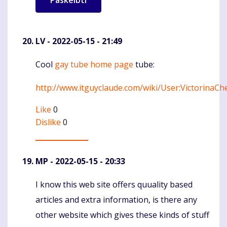
LV
- 2022-05-15 - 21:49
Cool
gay tube home page
tube:
Komentaras
http://www.itguyclaude.com/wiki/User:VictorinaCh
Like
0
Dislike
0
MP
- 2022-05-15 - 20:33
I know this web site offers quuality based
Komentaras
articles and extra information, is there any
other website which gives these kinds of stuff