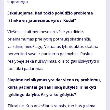
supratinga.
Eskaluojama, kad tokio pobūdžio problema
ištinka vis jaunesnius vyrus. Kodėl?
Viešose skaitmeninėse erdvėse yra didelis
prieinamumas prie lytinį potraukį skatinančių
vaizdinių medžiagų. Virtualus lytinis aktas skatina
pervertinti savo ir partnerio galimybes. Paskui
realybėje seka nusivylimas, o iš to gali išsivystyti ir
tam tikri padariniai.
Šlapimo nelaikymas yra dar viena tų problemų,
kurią pacientai geriau linkę nutylėti ir laikyti
gėdingu dalyku. Ar yra ko gėdytis?
Tikrai ne. Kuo anksčiau kreipsis, tuo bus galima