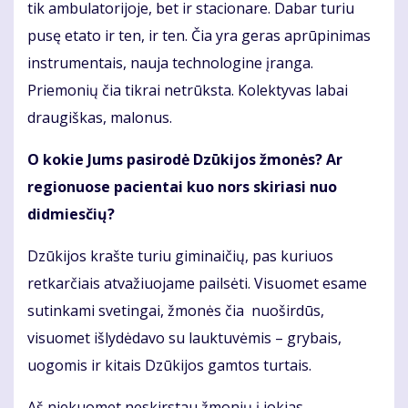
tik ambulatorijoje, bet ir stacionare. Dabar turiu
pusę etato ir ten, ir ten. Čia yra geras aprūpinimas
instrumentais, nauja technologine įranga.
Priemonių čia tikrai netrūksta. Kolektyvas labai
draugiškas, malonus.
O kokie Jums pasirodė Dzūkijos žmonės? Ar
regionuose pacientai kuo nors skiriasi nuo
didmiesčių?
Dzūkijos krašte turiu giminaičių, pas kuriuos
retkarčiais atvažiuojame pailsėti. Visuomet esame
sutinkami svetingai, žmonės čia nuoširdūs,
visuomet išlydėdavo su lauktuvėmis – grybais,
uogomis ir kitais Dzūkijos gamtos turtais.
Aš niekuomet neskirstau žmonių į jokias