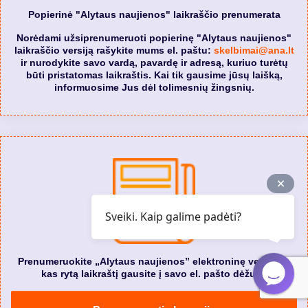
Popierinė "Alytaus naujienos" laikraščio prenumerata
Norėdami užsiprenumeruoti popierinę "Alytaus naujienos"
laikraščio versiją rašykite mums el. paštu:
skelbimai@ana.lt
ir nurodykite savo vardą, pavardę ir adresą, kuriuo turėtų
būti pristatomas laikraštis. Kai tik gausime jūsų laišką,
informuosime Jus dėl tolimesnių žingsnių.
Sveiki. Kaip galime padėti?
Prenumeruokite „Alytaus naujienos” elektroninę versiją. Ir
kas rytą laikraštį gausite į savo el. pašto dėžutę.