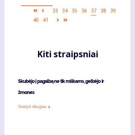
Pagination
First
Ankstesnis
Puslapis
33
Puslapis
34
Puslapis
35
Puslapis
36
Current
37
Puslapis
38
Puslapis
39
page
puslapis
page
Puslapis
40
Puslapis
41
Sekantis
Last
puslapis
page
Kiti straipsniai
Skubėjo į pagalbą ne tik miškams, gelbėjo ir
žmones
Skaityti daugiau