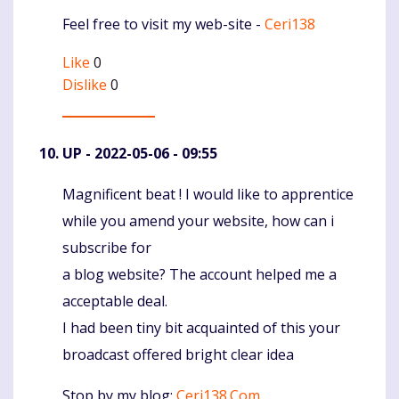
Feel free to visit my web-site -
Ceri138
Like
0
Dislike
0
UP
- 2022-05-06 - 09:55
Magnificent beat ! I would like to apprentice
Komentaras
while you amend your website, how can i
subscribe for
a blog website? The account helped me a
acceptable deal.
I had been tiny bit acquainted of this your
broadcast offered bright clear idea
Stop by my blog:
Ceri138.Com