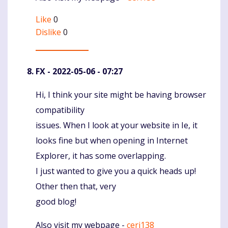
Like
0
Dislike
0
FX
- 2022-05-06 - 07:27
Hi, I think your site might be having browser
Komentaras
compatibility
issues. When I look at your website in Ie, it
looks fine but when opening in Internet
Explorer, it has some overlapping.
I just wanted to give you a quick heads up!
Other then that, very
good blog!
Also visit my webpage -
ceri138