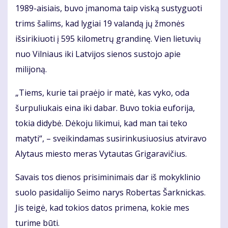
1989-aisiais, buvo įmanoma taip viską sustyguoti
trims šalims, kad lygiai 19 valandą jų žmonės
išsirikiuoti į 595 kilometrų grandinę. Vien lietuvių
nuo Vilniaus iki Latvijos sienos sustojo apie
milijoną.
„Tiems, kurie tai praėjo ir matė, kas vyko, oda
šurpuliukais eina iki dabar. Buvo tokia euforija,
tokia didybė. Dėkoju likimui, kad man tai teko
matyti“, – sveikindamas susirinkusiuosius atviravo
Alytaus miesto meras Vytautas Grigaravičius.
Savais tos dienos prisiminimais dar iš mokyklinio
suolo pasidalijo Seimo narys Robertas Šarknickas.
Jis teigė, kad tokios datos primena, kokie mes
turime būti.