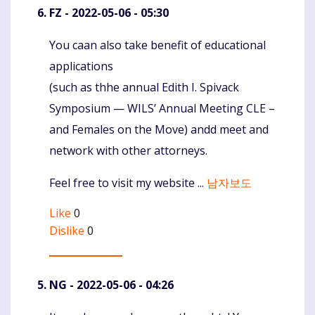
FZ
- 2022-05-06 - 05:30
You caan also take benefit of educational
Komentaras
applications
(such as thhe annual Edith I. Spivack
Symposium — WILS’ Annual Meeting CLE –
and Females on the Move) andd meet and
network with other attorneys.
Feel free to visit my website ...
남자보도
Like
0
Dislike
0
NG
- 2022-05-06 - 04:26