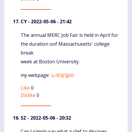
CY
- 2022-05-06 - 21:42
The annual MERC Job Fair is held in April for
Komentaras
the duration oof Massachusetts' college
break
week at Boston University.
my webpage:
노래방알바
Like
0
Dislike
0
SZ
- 2022-05-06 - 20:32
Can I simply say what a rlief to discover