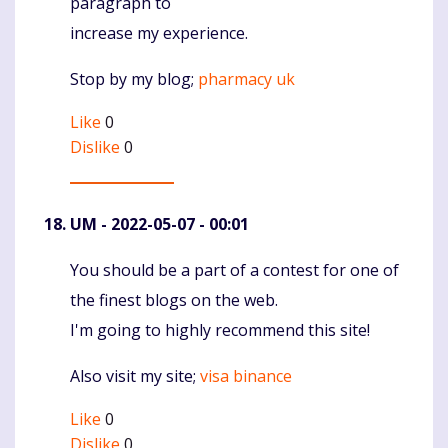
paragraph to
increase my experience.
Stop by my blog;
pharmacy uk
Like
0
Dislike
0
UM
- 2022-05-07 - 00:01
You should be a part of a contest for one of
Komentaras
the finest blogs on the web.
I'm going to highly recommend this site!
Also visit my site;
visa binance
Like
0
Dislike
0