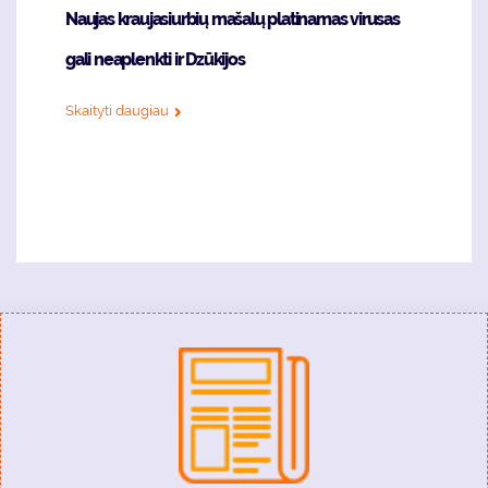
Naujas kraujasiurbių mašalų platinamas virusas
gali neaplenkti ir Dzūkijos
Skaityti daugiau