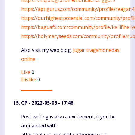
http://rcmq.blog/profile/floridachunggon/
https://aptigurus.com/community/profile/reagan
https://ourhighestpotential.com/community/profi
https://baguafx.com/community/profile/kellifihelly
https://holymaryseeds.com/community/profile/ru
Also visit my web blog:
jugar tragamonedas
online
Like
0
Dislike
0
CP
- 2022-05-06 - 17:46
Post writing is also a excitement, if you be
Komentaras
acquainted with
after that you can write otherwise it is