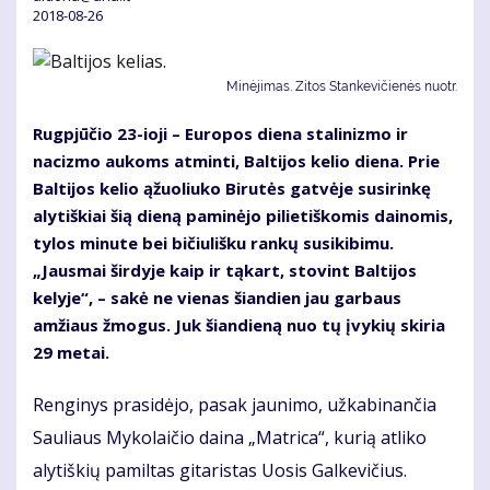
2018-08-26
Minėjimas. Zitos Stankevičienės nuotr.
Rugpjūčio 23-ioji – Europos diena stalinizmo ir
nacizmo aukoms atminti, Baltijos kelio diena. Prie
Baltijos kelio ąžuoliuko Birutės gatvėje susirinkę
alytiškiai šią dieną paminėjo pilietiškomis dainomis,
tylos minute bei bičiulišku rankų susikibimu.
„Jausmai širdyje kaip ir tąkart, stovint Baltijos
kelyje“, – sakė ne vienas šiandien jau garbaus
amžiaus žmogus. Juk šiandieną nuo tų įvykių skiria
29 metai.
Renginys prasidėjo, pasak jaunimo, užkabinančia
Sauliaus Mykolaičio daina „Matrica“, kurią atliko
alytiškių pamiltas gitaristas Uosis Galkevičius.