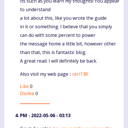
Its such as you learn my thoughts! You appear
Komentaras
to understand
a lot about this, like you wrote the guide
in it or something. I believe that you simply
can do with some percent to power
the message home a little bit, however other
than that, this is fantastic blog.
A great read. I will definitely be back.
Also visit my web page ::
ceri138
Like
0
Dislike
0
PM
- 2022-05-06 - 03:13