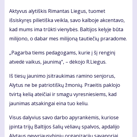
Aktyvus alytiškis Rimantas Liegus, tuomet
išsiskyręs pilietiška veikla, savo kalboje akcentavo,
kad mums ima trūkti vienybės. Baltijos kelyje būta
milijono, o dabar mes milijoną tautiečių praradome.
„Pagarba tiems pedagogams, kurie į šį renginį
atvedė vaikus, jaunimą“, – dėkojo R.Liegus.
Iš tiesų jaunimo įsitraukimas ramino senjorus,
Alytus ne be patriotiškų žmonių. Praeitis paklojo
tvirtą kelią ateičiai ir smagu vyresniesiems, kad
jaunimas atsakingai eina tuo keliu.
Visus dalyvius savo darbo apyrankėmis, kuriose
įpinta trijų Baltijos šalių vėliavų spalvos, apdalijo
Alytaus nevyriausybinių organizacijų savanoriai.