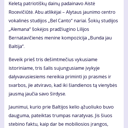
Keletą patriotiškų dainų padainavo Aistė
Rocevičiūtė. Abu atlikėjai – Alytaus jaunimo centro
vokalinės studijos „Bel Canto“ nariai. Šokių studijos
„Alemana“ šokėjos pradžiugino Lilijos
Bernatavičienės menine kompozicija „Bunda jau
Baltija“.
Beveik prieš tris dešimtmečius vykusiame
istoriniame, tris šalis sujungusiame įvykyje
dalyvavusiesiems nereikia priminti jo prasmės ir
svarbos, jie atviravo, kad iki šiandienos tą vienybės
jausmą jaučia savo širdyse.
Jaunimui, kurio prie Baltijos kelio ąžuoliuko buvo
dauguma, pateiktas trumpas naratyvas. Jis šiuos
stebino faktu, kaip dar be mobiliosios įrangos,