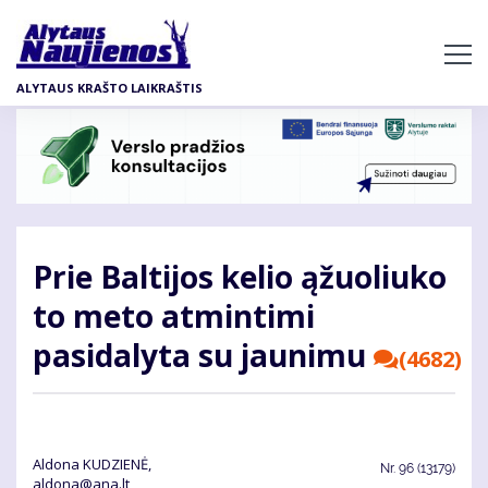
Pereiti
į
pagrindinį
ALYTAUS KRAŠTO LAIKRAŠTIS
turinį
Prie Baltijos kelio ąžuoliuko
to meto atmintimi
pasidalyta su jaunimu
(4682)
Aldona KUDZIENĖ,
Nr.
96 (13179)
aldona@ana.lt