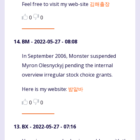
Feel free to visit my web-site
김해출장
0
0
BM
- 2022-05-27 - 08:08
In September 2006, Monster suspended
Komentaras
Myron Olesnyckyj pending the internal
overview irregular stock choice grants.
Here is my website:
밤알바
0
0
BX
- 2022-05-27 - 07:16