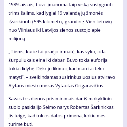
1989-aisiais, buvo įmanoma taip viską sustyguoti
trims šalims, kad lygiai 19 valandą jų žmonės
išsirikiuoti į 595 kilometrų grandinę. Vien lietuvių
nuo Vilniaus iki Latvijos sienos sustojo apie
milijoną.
„Tiems, kurie tai praėjo ir matė, kas vyko, oda
šurpuliukais eina iki dabar. Buvo tokia euforija,
tokia didybė. Dėkoju likimui, kad man tai teko
matyti“, – sveikindamas susirinkusiuosius atviravo
Alytaus miesto meras Vytautas Grigaravičius.
Savais tos dienos prisiminimais dar iš mokyklinio
suolo pasidalijo Seimo narys Robertas Šarknickas.
Jis teigė, kad tokios datos primena, kokie mes
turime būti.