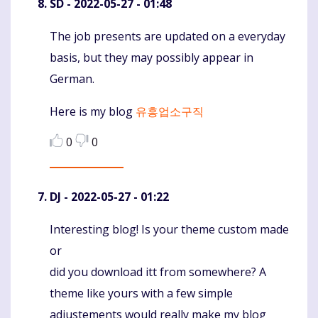
SD
- 2022-05-27 - 01:48
The job presents are updated on a everyday
Komentaras
basis, but they may possibly appear in
German.
Here is my blog
유흥업소구직
0
0
DJ
- 2022-05-27 - 01:22
Interesting blog! Is your theme custom made
Komentaras
or
did you download itt from somewhere? A
theme like yours with a few simple
adjustements would really make my blog