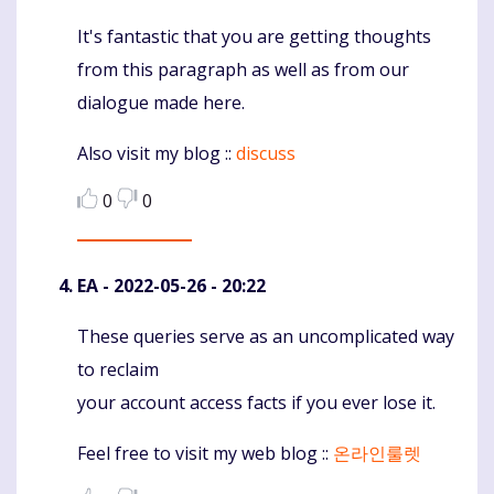
It's fantastic that you are getting thoughts
Komentaras
from this paragraph as well as from our
dialogue made here.
Also visit my blog ::
discuss
0
0
EA
- 2022-05-26 - 20:22
These queries serve as an uncomplicated way
Komentaras
to reclaim
your account access facts if you ever lose it.
Feel free to visit my web blog ::
온라인룰렛