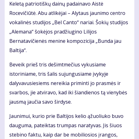
Keletą patriotiškų dainų padainavo Aistė
Rocevičiūtė. Abu atlikėjai – Alytaus jaunimo centro
vokalinės studijos „Bel Canto“ nariai. Šokių studijos
„Alemana“ šokėjos pradžiugino Lilijos
Bernatavičienės menine kompozicija „Bunda jau
Baltija“.
Beveik prieš tris dešimtmečius vykusiame
istoriniame, tris šalis sujungusiame įvykyje
dalyvavusiesiems nereikia priminti jo prasmės ir
svarbos, jie atviravo, kad iki šiandienos tą vienybės
jausmą jaučia savo širdyse.
Jaunimui, kurio prie Baltijos kelio ąžuoliuko buvo
dauguma, pateiktas trumpas naratyvas. Jis šiuos
stebino faktu, kaip dar be mobiliosios įrangos,