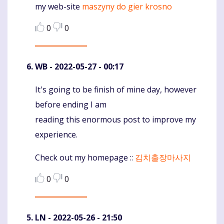
my web-site
maszyny do gier krosno
0
0
WB
- 2022-05-27 - 00:17
It's going to be finish of mine day, however
Komentaras
before ending I am
reading this enormous post to improve my
experience.
Check out my homepage ::
김치출장마사지
0
0
LN
- 2022-05-26 - 21:50