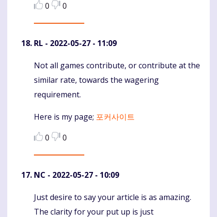
0
0
RL
- 2022-05-27 - 11:09
Not all games contribute, or contribute at the
Komentaras
similar rate, towards the wagering
requirement.
Here is my page;
포커사이트
0
0
NC
- 2022-05-27 - 10:09
Just desire to say your article is as amazing.
Komentaras
The clarity for your put up is just