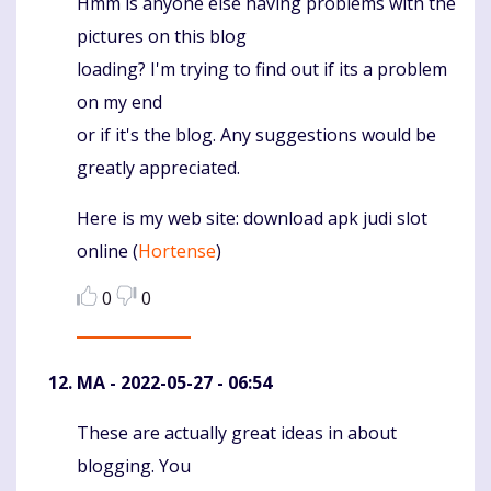
Hmm is anyone else having problems with the
Komentaras
pictures on this blog
loading? I'm trying to find out if its a problem
on my end
or if it's the blog. Any suggestions would be
greatly appreciated.
Here is my web site: download apk judi slot
online (
Hortense
)
0
0
MA
- 2022-05-27 - 06:54
These are actually great ideas in about
Komentaras
blogging. You