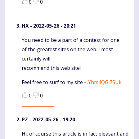
0
0
HX
- 2022-05-26 - 20:21
You need to be a part of a contest for one
Komentaras
of the greatest sites on the web. I most
certainly will
recommend this web site!
Feel free to surf to my site -
.Yhm4QGj7SUk
0
0
PZ
- 2022-05-26 - 19:20
Hi, of course this article is in fact pleasant and
Komentaras