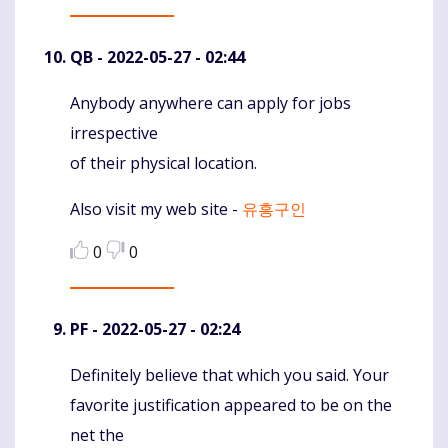
QB
- 2022-05-27 - 02:44
Anybody anywhere can apply for jobs
Komentaras
irrespective
of their physical location.
Also visit my web site -
유흥구인
0
0
PF
- 2022-05-27 - 02:24
Definitely believe that which you said. Your
Komentaras
favorite justification appeared to be on the
net the