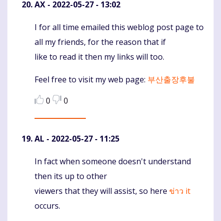
AX
- 2022-05-27 - 13:02
I for all time emailed this weblog post page to
Komentaras
all my friends, for the reason that if
like to read it then my links will too.
Feel free to visit my web page:
부산출장후불
0
0
AL
- 2022-05-27 - 11:25
In fact when someone doesn't understand
Komentaras
then its up to other
viewers that they will assist, so here
ข่าว it
occurs.