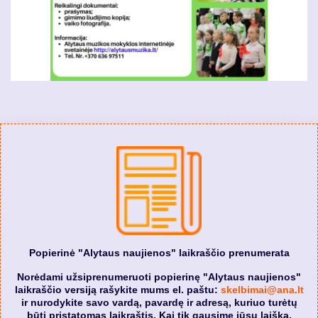
Popierinė "Alytaus naujienos" laikraščio prenumerata
Norėdami užsiprenumeruoti popierinę "Alytaus naujienos"
laikraščio versiją rašykite mums el. paštu:
skelbimai@ana.lt
ir nurodykite savo vardą, pavardę ir adresą, kuriuo turėtų
būti pristatomas laikraštis. Kai tik gausime jūsų laišką,