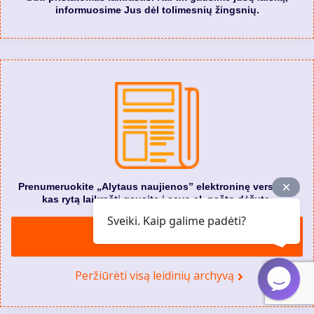
informuosime Jus dėl tolimesnių žingsnių.
Prenumeruokite „Alytaus naujienos” elektroninę versiją. Ir
kas rytą laikraštį gausite į savo el. pašto dėžutę.
Sveiki. Kaip galime padėti?
Prenumeruoti el. versiją
Peržiūrėti visą leidinių archyvą