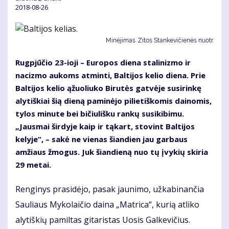
2018-08-26
Minėjimas. Zitos Stankevičienės nuotr.
Rugpjūčio 23-ioji – Europos diena stalinizmo ir
nacizmo aukoms atminti, Baltijos kelio diena. Prie
Baltijos kelio ąžuoliuko Birutės gatvėje susirinkę
alytiškiai šią dieną paminėjo pilietiškomis dainomis,
tylos minute bei bičiulišku rankų susikibimu.
„Jausmai širdyje kaip ir tąkart, stovint Baltijos
kelyje“, – sakė ne vienas šiandien jau garbaus
amžiaus žmogus. Juk šiandieną nuo tų įvykių skiria
29 metai.
Renginys prasidėjo, pasak jaunimo, užkabinančia
Sauliaus Mykolaičio daina „Matrica“, kurią atliko
alytiškių pamiltas gitaristas Uosis Galkevičius.