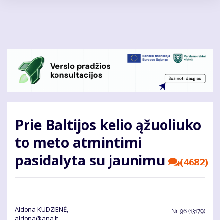
Pereiti
į
pagrindinį
turinį
Prie Baltijos kelio ąžuoliuko
to meto atmintimi
pasidalyta su jaunimu
(4682)
Aldona KUDZIENĖ,
Nr.
96 (13179)
aldona@ana.lt