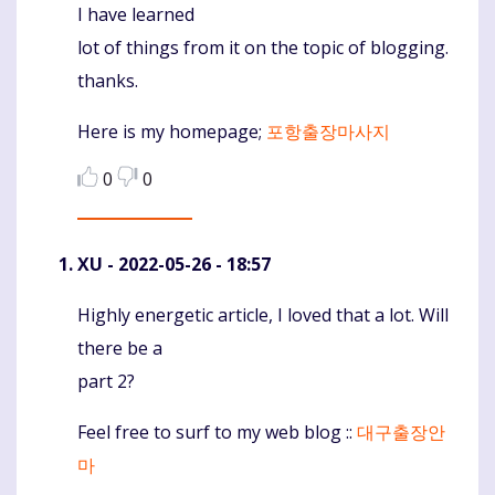
I have learned
lot of things from it on the topic of blogging.
thanks.
Here is my homepage;
포항출장마사지
0
0
XU
- 2022-05-26 - 18:57
Highly energetic article, I loved that a lot. Will
Komentaras
there be a
part 2?
Feel free to surf to my web blog ::
대구출장안
마