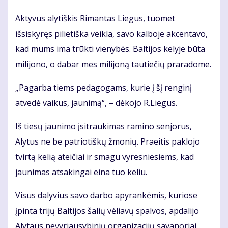
Aktyvus alytiškis Rimantas Liegus, tuomet
išsiskyręs pilietiška veikla, savo kalboje akcentavo,
kad mums ima trūkti vienybės. Baltijos kelyje būta
milijono, o dabar mes milijoną tautiečių praradome.
„Pagarba tiems pedagogams, kurie į šį renginį
atvedė vaikus, jaunimą“, – dėkojo R.Liegus.
Iš tiesų jaunimo įsitraukimas ramino senjorus,
Alytus ne be patriotiškų žmonių. Praeitis paklojo
tvirtą kelią ateičiai ir smagu vyresniesiems, kad
jaunimas atsakingai eina tuo keliu.
Visus dalyvius savo darbo apyrankėmis, kuriose
įpinta trijų Baltijos šalių vėliavų spalvos, apdalijo
Alytaus nevyriausybinių organizacijų savanoriai.