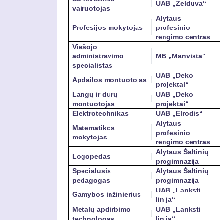
UAB „Želduva“
vairuotojas
Alytaus
Profesijos mokytojas
profesinio
rengimo centras
Viešojo
administravimo
MB „Manvista“
specialistas
UAB „Deko
Apdailos montuotojas
projektai“
Langų ir durų
UAB „Deko
montuotojas
projektai“
Elektrotechnikas
UAB „Elrodis“
Alytaus
Matematikos
profesinio
mokytojas
rengimo centras
Alytaus Šaltinių
Logopedas
progimnazija
Specialusis
Alytaus Šaltinių
pedagogas
progimnazija
UAB „Lanksti
Gamybos inžinierius
linija“
Metalų apdirbimo
UAB „Lanksti
technologas
linija“