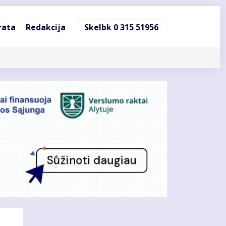
ndinė
rata
Redakcija
Skelbk 0 315 51956
cija