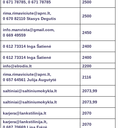
0 671 78785, 0 671 78785
2500
rima.rimaviciute@aprc.lt,
2500
0 670 82110 Stasys Degutis
info.manvista@gmail.com,
2450
0 669 49559
0 612 73314 Inga Šatienė
2400
0 612 73314 Inga Šatienė
2400
info@elrodis.lt
2200
rima.rimaviciute@aprc.lt,
2116
0 657 64561 Julija Augutytė
saltiniai@saltiniumokykla.lt
2073,99
saltiniai@saltiniumokykla.lt
2073,99
karjera@lankstilinija.lt
2070
karjera@lankstilinija.lt,
2070
0 687 70669 Lina Frėzė