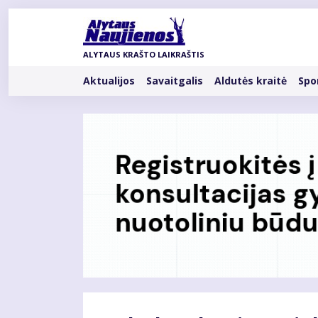
Pereiti
į
pagrindinį
ALYTAUS KRAŠTO LAIKRAŠTIS
turinį
Rubrikos
Aktualijos
Savaitgalis
Aldutės kraitė
Spo