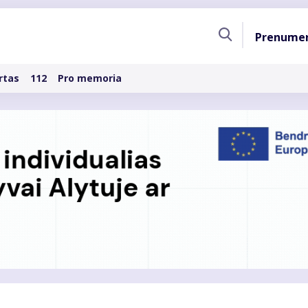
Pagri
Prenume
naviga
rtas
112
Pro memoria