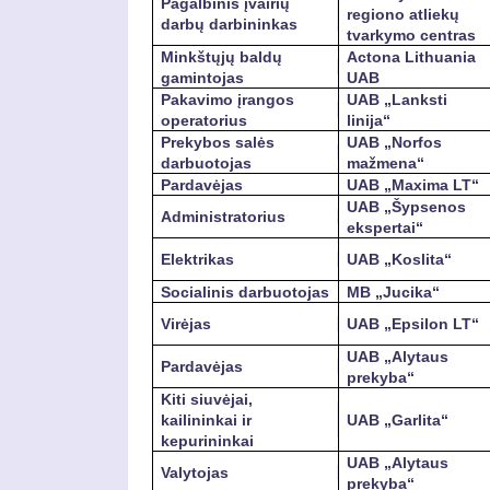
Pagalbinis įvairių
regiono atliekų
darbų darbininkas
tvarkymo centras
Minkštųjų baldų
Actona Lithuania
gamintojas
UAB
Pakavimo įrangos
UAB „Lanksti
operatorius
linija“
Prekybos salės
UAB „Norfos
darbuotojas
mažmena“
Pardavėjas
UAB „Maxima LT“
UAB „Šypsenos
Administratorius
ekspertai“
Elektrikas
UAB „Koslita“
Socialinis darbuotojas
MB „Jucika“
Virėjas
UAB „Epsilon LT“
UAB „Alytaus
Pardavėjas
prekyba“
Kiti siuvėjai,
kailininkai ir
UAB „Garlita“
kepurininkai
UAB „Alytaus
Valytojas
prekyba“