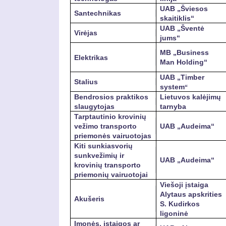
UAB „Šviesos
Santechnikas
skaitiklis“
UAB „Šventė
Virėjas
jums“
MB „Business
Elektrikas
Man Holding“
UAB „Timber
Stalius
system
“
Bendrosios praktikos
Lietuvos kalėjimų
slaugytojas
tarnyba
Tarptautinio krovinių
vežimo transporto
UAB „Audeima“
priemonės vairuotojas
Kiti sunkiasvorių
sunkvežimių ir
UAB „Audeima“
krovinių transporto
priemonių vairuotojai
Viešoji įstaiga
Alytaus apskrities
Akušeris
S. Kudirkos
ligoninė
Įmonės, įstaigos ar