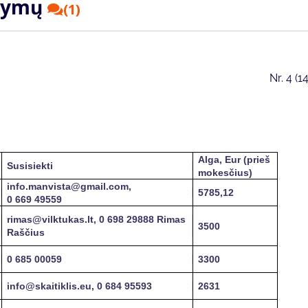
ūlymų
(1)
Nr.
4 (1
Alga, Eur (prieš
Susisiekti
mokesčius)
info.manvista@gmail.com,
5785,12
0 669 49559
rimas@vilktukas.lt, 0 698 29888 Rimas
3500
Raščius
0 685 00059
3300
info@skaitiklis.eu, 0 684 95593
2631