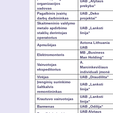
UAB „Alytaus
organizacijos
prekyba“
vadovas
Pagalbinis įvairių
UAB „Deko
darbų darbininkas
projektai“
Skaitmeninio valdymo
metalo apdirbimo
UAB „Lanksti
staklių derintojas
linija“
operatorius
Actona Lithuania
Apmušėjas
UAB
MB „Business
Elektromonteris
Man Holding“
A.
Vairuotojas
Marcinkevičiaus
ekspeditorius
individuali įmonė
Virėjas
UAB „Draudilita“
Įrenginių surinkimo
UAB „Lanksti
šaltkalvis
linija“
remontininkas
UAB „Lanksti
Krautuvo vairuotojas
linija“
Barmenas
UAB „Odilija“
UAB Alytaus