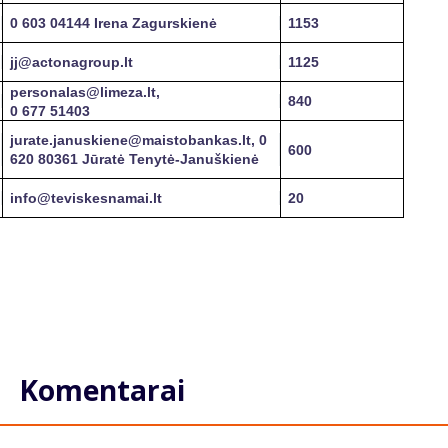
0 603 04144 Irena Zagurskienė
1153
jj@actonagroup.lt
1125
personalas@limeza.lt,
840
0 677 51403
jurate.januskiene@maistobankas.lt, 0
600
620 80361 Jūratė Tenytė-Januškienė
info@teviskesnamai.lt
20
Komentarai