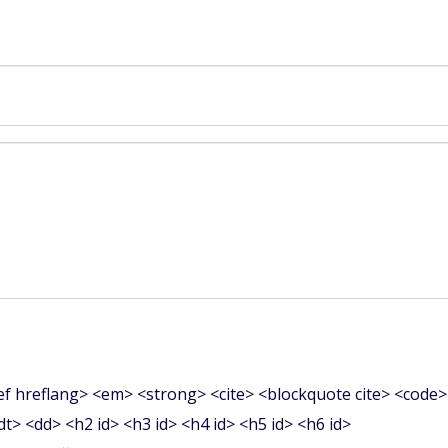
f hreflang> <em> <strong> <cite> <blockquote cite> <code>
<dt> <dd> <h2 id> <h3 id> <h4 id> <h5 id> <h6 id>