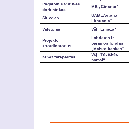
Pagalbinis virtuvės
MB „Ginarita“
darbininkas
UAB „Actona
Siuvėjas
Lithuania“
Valytojas
VšĮ „Limeza“
Labdaros ir
Projekto
paramos fondas
koordinatorius
„Maisto bankas“
VšĮ „Tėviškės
Kineziterapeutas
namai“