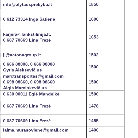
info@alytausprekyba.lt
1850
0 612 73314 Inga Šatienė
1800
karjera@lankstilinija.lt,
1653
0 687 70669 Lina Frėzė
jj@actonagroup.lt
1502
0 666 88008, 0 666 88008
1500
Gytis Aleksevičius
marctransportas@gmail.com,
0 698 08660, 0 698 08660
1500
Algis Marcinkevičius
0 630 00011 Eglė Mandeikė
1500
0 687 70669 Lina Frėzė
1478
0 687 70669 Lina Frėzė
1455
laima.murasoviene@gmail.com
1400