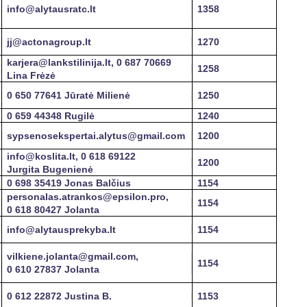
info@alytausratc.lt
1358
jj@actonagroup.lt
1270
karjera@lankstilinija.lt, 0 687 70669
1258
Lina Frėzė
0 650 77641 Jūratė Milienė
1250
0 659 44348 Rugilė
1240
sypsenosekspertai.alytus@gmail.com
1200
info@koslita.lt, 0 618 69122
1200
Jurgita Bugenienė
0 698 35419 Jonas Balčius
1154
personalas.atrankos@epsilon.pro,
1154
0 618 80427 Jolanta
info@alytausprekyba.lt
1154
vilkiene.jolanta@gmail.com,
1154
0 610 27837 Jolanta
0 612 22872 Justina B.
1153