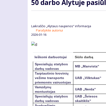
50 darbo Alytuje pasi
Laikraščio „Alytaus naujienos“ informacija
Parašykite autoriui
2026-01-16
Ieškomi darbuotojai
Siūlo darbą
Specialiųjų statybos
MB „Manvista“
darbų vadovas
Tarptautinio krovinių
vežimo transporto
UAB „Vilktukas“
priemonės vairuotojas
Vamzdynų
UAB „Nerda“
montuotojas
Specialiųjų statybos
UAB „Šviesos
darbų vadovas
skaitiklis“
Sunkvežimio