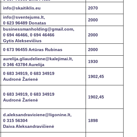
info@skaitiklis.eu
2070
info@sventejums.lt,
2000
0 623 96489 Donatas
businessmanholding@gmail.com,
0 694 46466, 0 694 46466
2000
Gytis Aleksevičius
0 673 96455 Artūras Rubinas
2000
aurelija.gliaudeliene@kalejimai.lt,
1930
0 346 43784 Aurelija
0 683 34919, 0 683 34919
1902,45
Audronė Žarienė
0 683 34919, 0 683 34919
1902,45
Audronė Žarienė
d.aleksandraviciene@ligonine.lt,
0 315 56304
1898
Daiva Aleksandravičienė