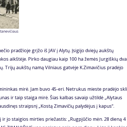
ntanevičiaus
čio pradžioje grįžo iš JAV į Alytų. Įsigijo dviejų aukštų
inkos aikštėje. Pirko daugiau kaip 100 ha žemės Jurgiškių dva
ų. Trijų aukštų namą Vilniaus gat­vėje K.Zimavičius pradėjo
mininkas mirė. Jam buvo 45-eri. Netrukus mieste pradėjo skli
unas ir taip staiga mirė. Šias kalbas savaip užtildė „Alytaus
usdinęs straipsnį „Kostą Zimavičių palydėjus į kapus“.
ir jo staigios mirties priežastis: „Rugpjūčio mėn. 28 dieną 4