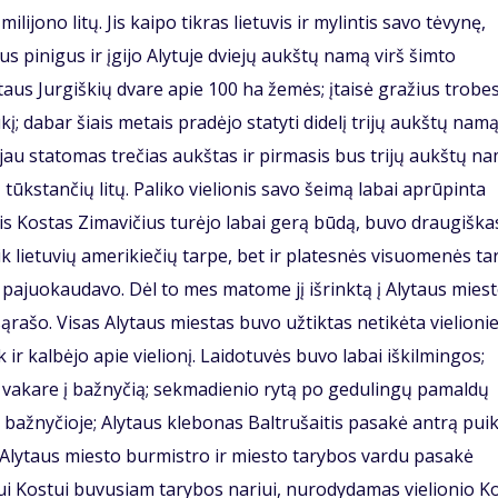
ilijono litų. Jis kaipo tikras lietuvis ir mylintis savo tėvynę,
s pinigus ir įgijo Alytuje dviejų aukštų namą virš šimto
ytaus Jurgiškių dvare apie 100 ha žemės; įtaisė gražius trobes
į; dabar šiais metais pradėjo statyti didelį trijų aukštų nam
jau statomas trečias aukštas ir pirmasis bus trijų aukštų n
 tūkstančių litų. Paliko vielionis savo šeimą labai aprūpinta
onis Kostas Zimavičius turėjo labai gerą būdą, buvo draugiškas
ik lietuvių amerikiečių tarpe, bet ir platesnės visuomenės ta
 pajuokaudavo. Dėl to mes matome jį išrinktą į Alytaus mies
sąrašo. Visas Alytaus miestas buvo užtiktas netikėta vielioni
 ir kalbėjo apie vielionį. Laidotuvės buvo labai iškilmingos;
o vakare į bažnyčią; sekmadienio rytą po gedulingų pamaldų
bažnyčioje; Alytaus klebonas Baltrušaitis pasakė antrą pui
. Alytaus miesto burmistro ir miesto tarybos vardu pasakė
niui Kostui buvusiam tarybos nariui, nurodydamas vielionio K