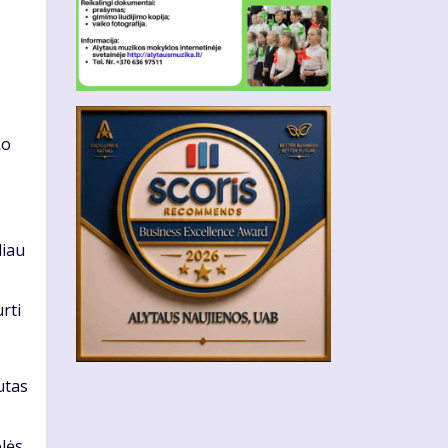
ko
liau
rti
utas
olės