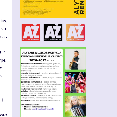
ius,
ą su
amas
 ir
rpe.
to
es
kų
osto