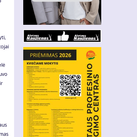
o
ti,
ojai
elė
buvo
ir
aus
umas