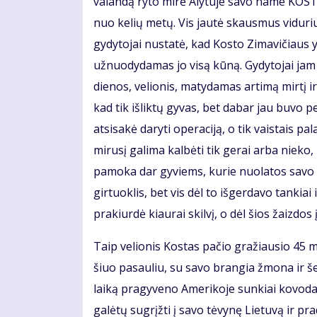
valandą ryto mirė Alytuje savo name KOST
nuo kelių metų. Vis jautė skausmus viduriuo
gydytojai nustatė, kad Kosto Zimavičiaus yra
užnuodydamas jo visą kūną. Gydytojai jam p
dienos, velionis, matydamas artimą mirtį ir
kad tik išliktų gyvas, bet dabar jau buvo 
atsisakė daryti operaciją, o tik vaistais pa
mirusį galima kalbėti tik gerai arba nieko, 
pamoka dar gyviems, kurie nuolatos savo vi
girtuoklis, bet vis dėl to išgerdavo tankiai 
prakiurdė kiaurai skilvį, o dėl šios žaizdos 
Taip velionis Kostas pačio gražiausio 45 
šiuo pasauliu, su savo brangia žmona ir šeš
laiką pragyveno Amerikoje sunkiai kovoda
galėtų sugrįžti į savo tėvynę Lietuvą ir p