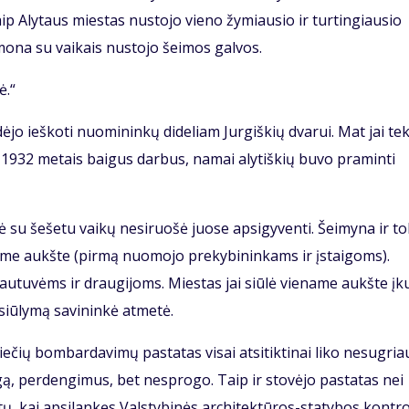
ip Alytaus miestas nustojo vieno žymiausio ir turtingiausio
 žmona su vaikais nustojo šeimos galvos.
ė.“
ėjo ieškoti nuomininkų dideliam Jurgiškių dvarui. Mat jai te
. 1932 metais baigus darbus, namai alytiškių buvo praminti
 su šešetu vaikų nesiruošė juose apsigyventi. Šeimyna ir to
ame aukšte (pirmą nuomojo prekybininkams ir įstaigoms).
tuvėms ir draugijoms. Miestas jai siūlė viename aukšte įku
asiūlymą savininkė atmetė.
iečių bombardavimų pastatas visai atsitiktinai liko nesugria
ą, perdengimus, bet nesprogo. Taip ir stovėjo pastatas nei
tų, kai apsilankęs Valstybinės architektūros-statybos kontr