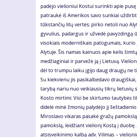
padėjo vielioniui Kostui surinkti apie pusę m
patraukė iš Amerikos savo sunkiai uždirbtu
tūkstančių litų vertės; pirko netoli nuo Al
gyvulius, padargus ir užvedė pavyzdingą ūk
visokiais moderniškais patogumais, kurio 
Alytuje. Šis namas kainuos apie kelis šimtų
medžiaginiai ir parvežė ją į Lietuvą. Vieli
dėl to trumpu laiku įgijo daug draugų ne t
Su kiekvienu jis pasikalbėdavo draugiškai,
tarybą nariu nuo veikiausių tikrų lietuvių 
Kosto mirtimi. Visi be skirtumo tautybės tik
didelė minė žmonių palydėjo jį šeštadieni
Miroslavo vikaras pasakė gražų pamokslą 
pamokslą, leidžiant vielionį Kostą į duobę
atsisveikinimo kalbą adv. Vilimas – vielio