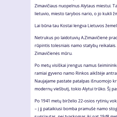
Zimavičiaus nuopelnus Alytaus miestui. Ta
lietuvio, miesto tarybos nario, o jo kukli
Lai būna tau Kostai lengva Lietuvos žemel
Netrukus po laidotuvių A.Zimavičienė prad
rūpintis tolesniais namo statybų reikalais
Zimavičienės mūru.
Po metų visiškai įrengus namus šeimininkė
ramiai gyveno namo Rinkos aikštėje antr
Naujajame pastate patalpas išnuomojo krau
modernų viešbutį, tokio Alytui trūko. Šį p
Po 1941 metų birželio 22-osios rytinių vok
– į jį pataikiusi bomba pramušė namo stog
sugriautas, nei tvarkomas iki pat 1948 me