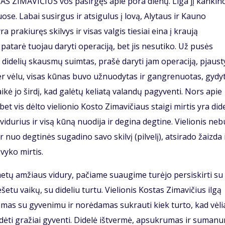
AS ZIMAVIČIUS vos pasirgęs apie pora dienų. Liga jį kankin
se. Labai susirgus ir atsigulus į lovą, Alytaus ir Kauno
 prakiuręs skilvys ir visas valgis tiesiai eina į kraują
atarė tuojau daryti operaciją, bet jis nesutiko. Už pusės
 didelių skausmų suimtas, prašė daryti jam operaciją, pjausty
per vėlu, visas kūnas buvo užnuodytas ir gangrenuotas, gydyt
laikė jo širdį, kad galėtų keliatą valandų pagyventi. Nors apie
bet vis dėlto vielionio Kosto Zimavičiaus staigi mirtis yra did
durius ir visą kūną nuodija ir degina degtine. Vielionis ne
ir nuo degtinės sugadino savo skilvį (pilvelį), atsirado žaizda 
įvyko mirtis.
metų amžiaus vidury, pačiame suaugime turėjo persiskirti su
etu vaikų, su dideliu turtu. Vielionis Kostas Zimavičius ilgą
mas su gyvenimu ir norėdamas sukrauti kiek turto, kad vėli
radėti gražiai gyventi. Didelė ištvermė, apsukrumas ir suman