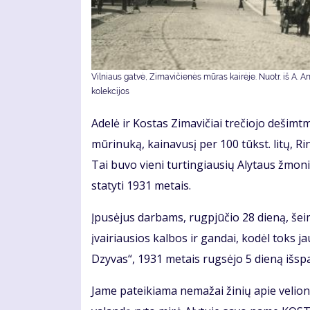
Vilniaus gatvė, Zimavičienės mūras kairėje. Nuotr. iš A. A
kolekcijos
Adelė ir Kostas Zimavičiai trečiojo dešimtme
mūrinuką, kainavusį per 100 tūkst. litų, R
Tai buvo vieni turtingiausių Alytaus žmoni
statyti 1931 metais.
Įpusėjus darbams, rugpjūčio 28 dieną, šei
įvairiausios kalbos ir gandai, kodėl toks ja
Dzyvas“, 1931 metais rugsėjo 5 dieną išspa
Jame pateikiama nemažai žinių apie velionį 