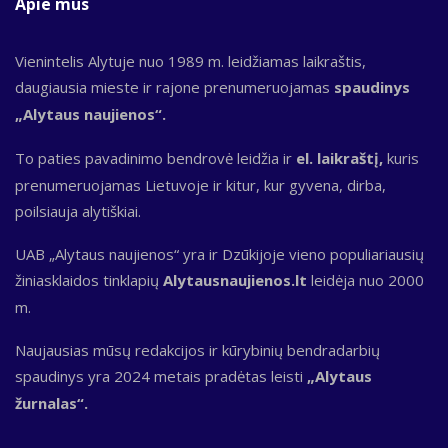
Apie mus
Vienintelis Alytuje nuo 1989 m. leidžiamas laikraštis,
daugiausia mieste ir rajone prenumeruojamas
spaudinys
„Alytaus naujienos“.
To paties pavadinimo bendrovė leidžia ir
el. laikraštį,
kuris
prenumeruojamas Lietuvoje ir kitur, kur gyvena, dirba,
poilsiauja alytiškiai.
UAB „Alytaus naujienos“ yra ir Dzūkijoje vieno populiariausių
žiniasklaidos tinklapių
Alytausnaujienos.lt
leidėja nuo 2000
m.
Naujausias mūsų redakcijos ir kūrybinių bendradarbių
spaudinys yra 2024 metais pradėtas leisti
„Alytaus
žurnalas“.