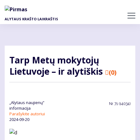
Pereiti
į
pagrindinį
ALYTAUS KRAŠTO LAIKRAŠTIS
turinį
Tarp Metų mokytojų
Lietuvoje – ir alytiškis
(0)
„Alytaus naujienų“
Nr.
71 (14034)
informacija
Parašykite autoriui
2024-09-20