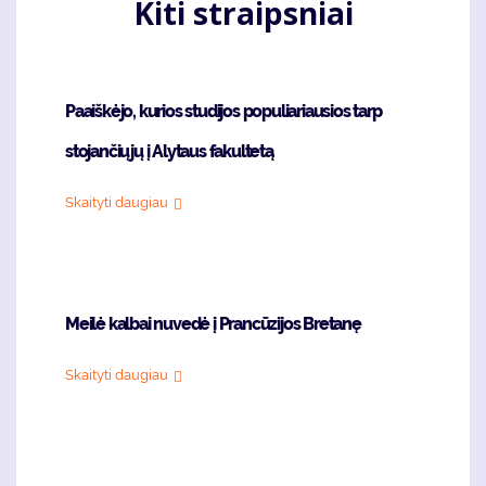
Kiti straipsniai
Paaiškėjo, kurios studijos populiariausios tarp
stojančiųjų į Alytaus fakultetą
Skaityti daugiau
Meilė kalbai nuvedė į Prancūzijos Bretanę
Skaityti daugiau