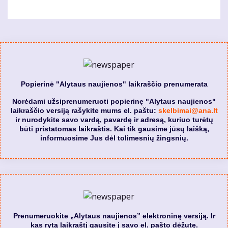
Popierinė "Alytaus naujienos" laikraščio prenumerata
Norėdami užsiprenumeruoti popierinę "Alytaus naujienos"
laikraščio versiją rašykite mums el. paštu:
skelbimai@ana.lt
ir nurodykite savo vardą, pavardę ir adresą, kuriuo turėtų
būti pristatomas laikraštis. Kai tik gausime jūsų laišką,
informuosime Jus dėl tolimesnių žingsnių.
Prenumeruokite „Alytaus naujienos” elektroninę versiją. Ir
kas rytą laikraštį gausite į savo el. pašto dėžutę.