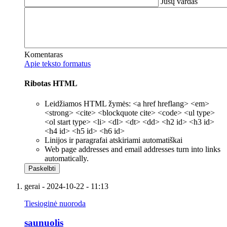
Jūsų vardas
Komentaras
Apie teksto formatus
Ribotas HTML
Leidžiamos HTML žymės: <a href hreflang> <em>
<strong> <cite> <blockquote cite> <code> <ul type>
<ol start type> <li> <dl> <dt> <dd> <h2 id> <h3 id>
<h4 id> <h5 id> <h6 id>
Linijos ir paragrafai atskiriami automatiškai
Web page addresses and email addresses turn into links
automatically.
gerai
- 2024-10-22 - 11:13
Tiesioginė nuoroda
saunuolis