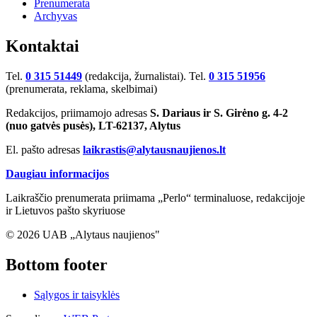
Prenumerata
Archyvas
Kontaktai
Tel.
0 315 51449
(redakcija, žurnalistai). Tel.
0 315 51956
(prenumerata, reklama, skelbimai)
Redakcijos, priimamojo adresas
S. Dariaus ir S. Girėno g. 4-2
(nuo gatvės pusės), LT-62137, Alytus
El. pašto adresas
laikrastis@alytausnaujienos.lt
Daugiau informacijos
Laikraščio prenumerata priimama „Perlo“ terminaluose, redakcijoje
ir Lietuvos pašto skyriuose
© 2026 UAB „Alytaus naujienos"
Bottom footer
Sąlygos ir taisyklės