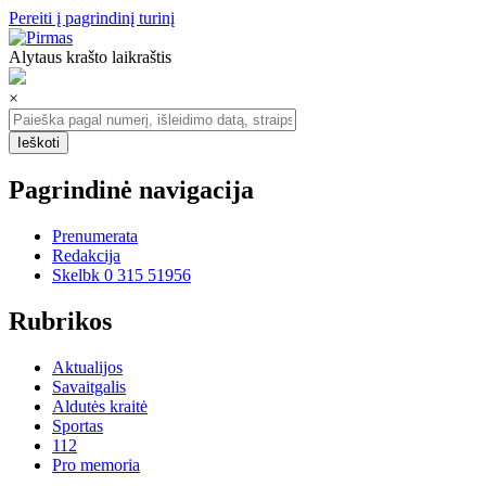
Pereiti į pagrindinį turinį
Alytaus krašto laikraštis
×
Pagrindinė navigacija
Prenumerata
Redakcija
Skelbk 0 315 51956
Rubrikos
Aktualijos
Savaitgalis
Aldutės kraitė
Sportas
112
Pro memoria