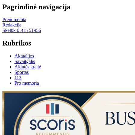
Pagrindinė navigacija
Prenumerata
Redakcija
Skelbk 0 315 51956
Rubrikos
Aktualijos
Savaitgalis
Aldutės kraitė
Sportas
112
Pro memoria