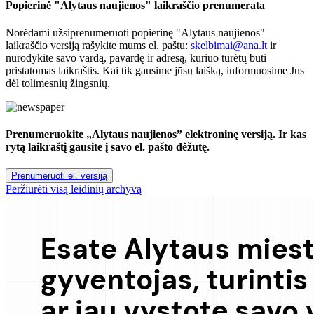
Popierinė "Alytaus naujienos" laikraščio prenumerata
Norėdami užsiprenumeruoti popierinę "Alytaus naujienos"
laikraščio versiją rašykite mums el. paštu:
skelbimai@ana.lt
ir
nurodykite savo vardą, pavardę ir adresą, kuriuo turėtų būti
pristatomas laikraštis. Kai tik gausime jūsų laišką, informuosime Jus
dėl tolimesnių žingsnių.
Prenumeruokite „Alytaus naujienos” elektroninę versiją. Ir kas
rytą laikraštį gausite į savo el. pašto dėžutę.
Prenumeruoti el. versiją
Peržiūrėti visą leidinių archyvą