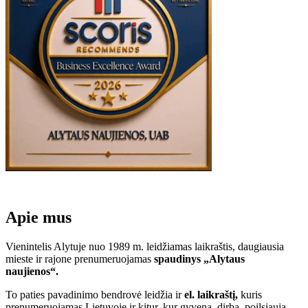
Apie mus
Vienintelis Alytuje nuo 1989 m. leidžiamas laikraštis, daugiausia
mieste ir rajone prenumeruojamas
spaudinys „Alytaus
naujienos“.
To paties pavadinimo bendrovė leidžia ir
el. laikraštį,
kuris
prenumeruojamas Lietuvoje ir kitur, kur gyvena, dirba, poilsiauja