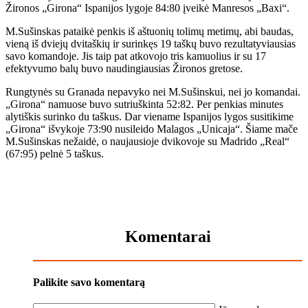
Žironos „Girona“ Ispanijos lygoje 84:80 įveikė Manresos „Baxi“.
M.Sušinskas pataikė penkis iš aštuonių tolimų metimų, abi baudas,
vieną iš dviejų dvitaškių ir surinkęs 19 taškų buvo rezultatyviausias
savo komandoje. Jis taip pat atkovojo tris kamuolius ir su 17
efektyvumo balų buvo naudingiausias Žironos gretose.
Rungtynės su Granada nepavyko nei M.Sušinskui, nei jo komandai.
„Girona“ namuose buvo sutriuškinta 52:82. Per penkias minutes
alytiškis surinko du taškus. Dar viename Ispanijos lygos susitikime
„Girona“ išvykoje 73:90 nusileido Malagos „Unicaja“. Šiame mače
M.Sušinskas nežaidė, o naujausioje dvikovoje su Madrido „Real“
(67:95) pelnė 5 taškus.
Komentarai
Palikite savo komentarą